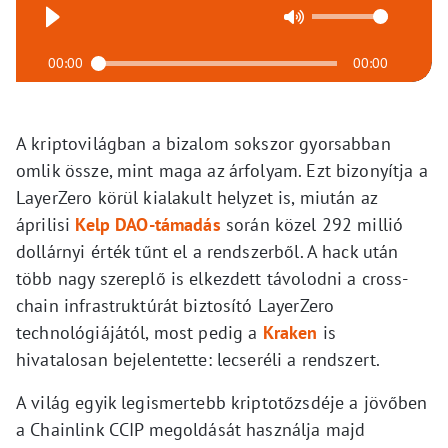
00:00
00:00
A kriptovilágban a bizalom sokszor gyorsabban
omlik össze, mint maga az árfolyam. Ezt bizonyítja a
LayerZero körül kialakult helyzet is, miután az
áprilisi
Kelp DAO-támadás
során közel 292 millió
dollárnyi érték tűnt el a rendszerből. A hack után
több nagy szereplő is elkezdett távolodni a cross-
chain infrastruktúrát biztosító LayerZero
technológiájától, most pedig a
Kraken
is
hivatalosan bejelentette: lecseréli a rendszert.
A világ egyik legismertebb kriptotőzsdéje a jövőben
a Chainlink CCIP megoldását használja majd