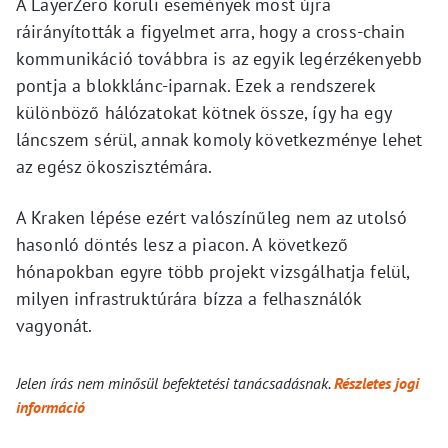
A LayerZero körüli események most újra
ráirányították a figyelmet arra, hogy a cross-chain
kommunikáció továbbra is az egyik legérzékenyebb
pontja a blokklánc-iparnak. Ezek a rendszerek
különböző hálózatokat kötnek össze, így ha egy
láncszem sérül, annak komoly következménye lehet
az egész ökoszisztémára.
A Kraken lépése ezért valószínűleg nem az utolsó
hasonló döntés lesz a piacon. A következő
hónapokban egyre több projekt vizsgálhatja felül,
milyen infrastruktúrára bízza a felhasználók
vagyonát.
Jelen írás nem minősül befektetési tanácsadásnak.
Részletes jogi
információ