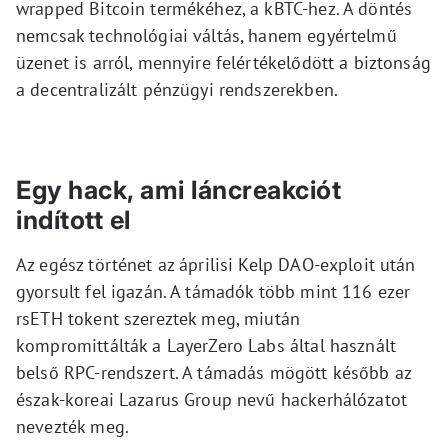
wrapped Bitcoin termékéhez, a kBTC-hez. A döntés
nemcsak technológiai váltás, hanem egyértelmű
üzenet is arról, mennyire felértékelődött a biztonság
a decentralizált pénzügyi rendszerekben.
Egy hack, ami láncreakciót
indított el
Az egész történet az áprilisi Kelp DAO-exploit után
gyorsult fel igazán. A támadók több mint 116 ezer
rsETH tokent szereztek meg, miután
kompromittálták a LayerZero Labs által használt
belső RPC-rendszert. A támadás mögött később az
észak-koreai Lazarus Group nevű hackerhálózatot
nevezték meg.