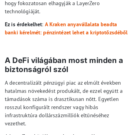
hogy fokozatosan elhagyják a LayerZero
technológiáját.
Ez is érdekelhet
:
A Kraken anyavállalata beadta
banki kérelmét: pénzintézet lehet a kriptotőzsdéből
A DeFi világában most minden a
biztonságról szól
A decentralizált pénzügyi piac az elmúlt években
hatalmas növekedést produkált, de ezzel együtt a
támadások száma is drasztikusan nőtt. Egyetlen
rosszul konfigurált rendszer vagy hibás
infrastruktúra dollárszázmilliók eltűnéséhez
vezethet.