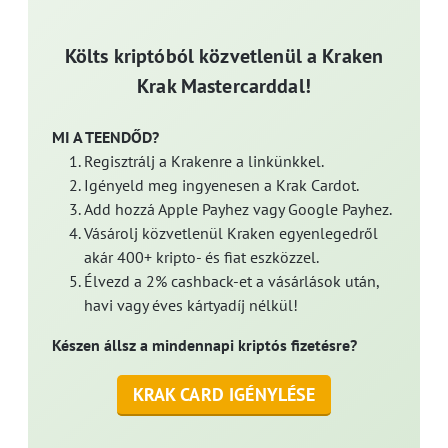
Költs kriptóból közvetlenül a Kraken
Krak Mastercarddal!
MI A TEENDŐD?
Regisztrálj a Krakenre a linkünkkel.
Igényeld meg ingyenesen a Krak Cardot.
Add hozzá Apple Payhez vagy Google Payhez.
Vásárolj közvetlenül Kraken egyenlegedről
akár 400+ kripto- és fiat eszközzel.
Élvezd a 2% cashback-et a vásárlások után,
havi vagy éves kártyadíj nélkül!
Készen állsz a mindennapi kriptós fizetésre?
KRAK CARD IGÉNYLÉSE