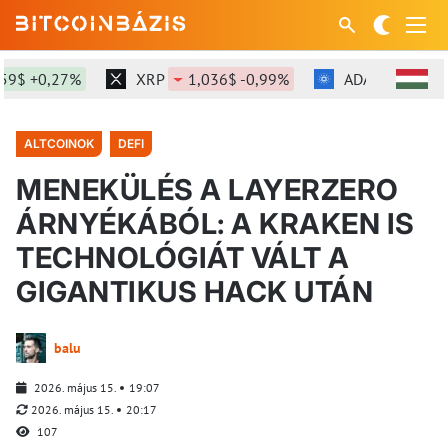
$ +0,27%
XRP
1,036$ -0,99%
ADA
0,2$ +6,1
ALTCOINOK
DEFI
MENEKÜLÉS A LAYERZERO
ÁRNYÉKÁBÓL: A KRAKEN IS
TECHNOLÓGIÁT VÁLT A
GIGANTIKUS HACK UTÁN
balu
2026. május 15.
19:07
2026. május 15.
20:17
107