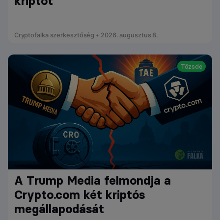
kriptót
Cryptofalka szerkesztőség • 2026. augusztus 8.
Tőzsde
A Trump Media felmondja a
Crypto.com két kriptós
megállapodását