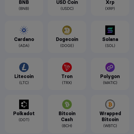
BNB
USD Coin
Xrp
(BNB)
(USDC)
(XRP)
Cardano
Dogecoin
Solana
(ADA)
(DOGE)
(SOL)
Litecoin
Tron
Polygon
(LTC)
(TRX)
(MATIC)
Polkadot
Bitcoin
Wrapped
Cash
Bitcoin
(DOT)
(BCH)
(WBTC)