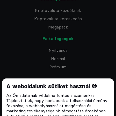
Kriptovaluta kezdőknek
Kriptovaluta kereskedés
Megapack
Falka tagságok
Nyilvános
Normál
Prémium
A weboldalunk sütiket használ 🍪
Az Ön adatainak védelme fontos a számunkra!
Feliratkozom a hírlevélre
Tájékoztatjuk, hogy honlapunk a felhasználói élmény
fokozása, a webhelyhasználat megértése és
marketing tevékenységeink támogatása érdekében