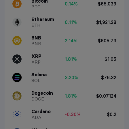
Bitcoin
0.14%
$65,039
BTC
Ethereum
0.11%
$1,921.28
ETH
BNB
2.14%
$605.73
BNB
XRP
1.81%
$1.05
XRP
Solana
3.20%
$76.32
SOL
Dogecoin
1.81%
$0.07124
DOGE
Cardano
-0.30%
$0.2
ADA