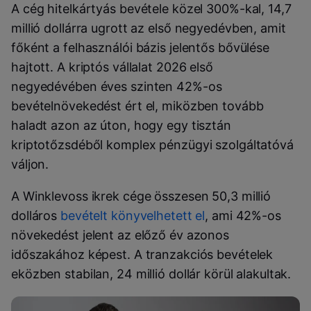
A cég hitelkártyás bevétele közel 300%-kal, 14,7
millió dollárra ugrott az első negyedévben, amit
főként a felhasználói bázis jelentős bővülése
hajtott. A kriptós vállalat 2026 első
negyedévében éves szinten 42%-os
bevételnövekedést ért el, miközben tovább
haladt azon az úton, hogy egy tisztán
kriptotőzsdéből komplex pénzügyi szolgáltatóvá
váljon.
A Winklevoss ikrek cége összesen 50,3 millió
dolláros
bevételt könyvelhetett el
, ami 42%-os
növekedést jelent az előző év azonos
időszakához képest. A tranzakciós bevételek
eközben stabilan, 24 millió dollár körül alakultak.