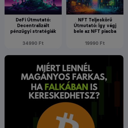
DeFi Útmutató:
NFT Teljeskörű
Decentralizált
Útmutató: Így vágj
pénzügyi stratégiák
bele az NFT piacba
34990 Ft
19990 Ft