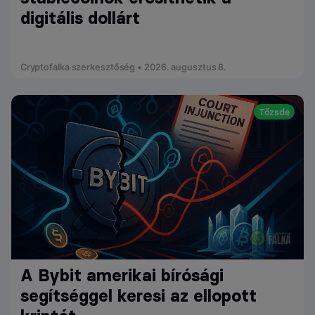
digitális dollárt
Cryptofalka szerkesztőség • 2026. augusztus 8.
Tőzsde
A Bybit amerikai bírósági
segítséggel keresi az ellopott