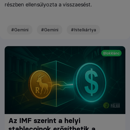
részben ellensúlyozta a visszaesést.
#Gemini
#Gemini
#hitelkártya
Blokklánc
Az IMF szerint a helyi
stablecoinok erősíthetik a