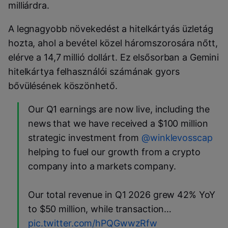
milliárdra.
A legnagyobb növekedést a hitelkártyás üzletág
hozta, ahol a bevétel közel háromszorosára nőtt,
elérve a 14,7 millió dollárt. Ez elsősorban a Gemini
hitelkártya felhasználói számának gyors
bővülésének köszönhető.
Our Q1 earnings are now live, including the
news that we have received a $100 million
strategic investment from
@winklevosscap
helping to fuel our growth from a crypto
company into a markets company.
Our total revenue in Q1 2026 grew 42% YoY
to $50 million, while transaction…
pic.twitter.com/hPQGwwzRfw