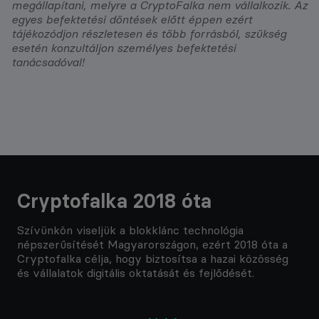
megállapítani, melyre a CryptoFalka nem vállalkozik. Az
egyes befektetési döntések előtt éppen ezért
tájékozódjon részletesen és több forrásból, szükség
esetén konzultáljon személyes befektetési
tanácsadóval!
Cryptofalka 2018 óta
Szívünkön viseljük a blokklánc technológia
népszerűsítését Magyarországon, ezért 2018 óta a
Cryptofalka célja, hogy biztosítsa a hazai közösség
és vállalatok digitális oktatását és fejlődését.