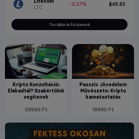
Litecoin
-0.27%
$45.82
LTC
További árfolyamok
Kripto Konzultáció:
Passzív Jövedelem
Elakadtál? Szakértőink
Művészete: Kripto
segítenek
kamatoztatás
39990 Ft
19990 Ft