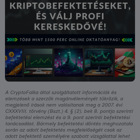
A CryptoFalka által szolgáltatott információk és
elemzések a szerzők magánvéleményét tükrözik, a
megjelenő írások nem valósítanak meg a 2007. évi
CXXXVIII. törvény (Bszt.) 4. § (2). bek 8. pontja szerinti
befektetési elemzést és a 9. pont szerinti befektetési
tanácsadást. Bármely befektetési döntés meghozatala
során az adott befektetés megfelelőségét csak az
adott befektető személyére szabott vizsgálattal lehet