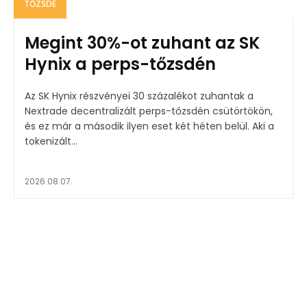
TŐZSDE
Megint 30%-ot zuhant az SK
Hynix a perps-tőzsdén
Az SK Hynix részvényei 30 százalékot zuhantak a
Nextrade decentralizált perps-tőzsdén csütörtökön,
és ez már a második ilyen eset két héten belül. Aki a
tokenizált...
2026.08.07.