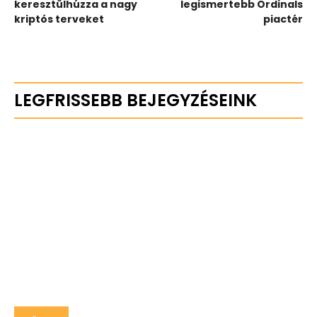
keresztülhúzza a nagy
legismertebb Ordinals
kriptós terveket
piactér
LEGFRISSEBB BEJEGYZÉSEINK