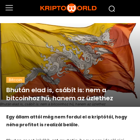
Bitcoin
Bhután elad is, csábít is: nem a
bitcoinhoz hű, hanem az üzlethez
Bhután elad is, csábít is: nem a bitcoinhoz hű, hanem az üzlethez
Egy állam attól még nem fordul el a kriptótól, hogy
néha profitot is realizál belőle.