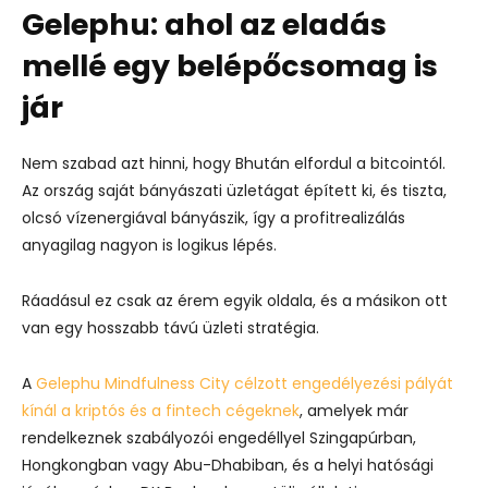
Gelephu: ahol az eladás
mellé egy belépőcsomag is
jár
Nem szabad azt hinni, hogy Bhután elfordul a bitcointól.
Az ország saját bányászati üzletágat épített ki, és tiszta,
olcsó vízenergiával bányászik, így a profitrealizálás
anyagilag nagyon is logikus lépés.
Ráadásul ez csak az érem egyik oldala, és a másikon ott
van egy hosszabb távú üzleti stratégia.
A
Gelephu Mindfulness City célzott engedélyezési pályát
kínál a kriptós és a fintech cégeknek
, amelyek már
rendelkeznek szabályozói engedéllyel Szingapúrban,
Hongkongban vagy Abu-Dhabiban, és a helyi hatósági