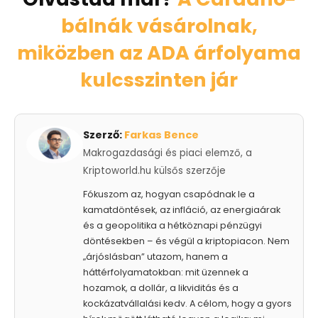
bálnák vásárolnak,
miközben az ADA árfolyama
kulcsszinten jár
Szerző:
Farkas Bence
Makrogazdasági és piaci elemző, a
Kriptoworld.hu külsős szerzője
Fókuszom az, hogyan csapódnak le a
kamatdöntések, az infláció, az energiaárak
és a geopolitika a hétköznapi pénzügyi
döntésekben – és végül a kriptopiacon. Nem
„árjóslásban” utazom, hanem a
háttérfolyamatokban: mit üzennek a
hozamok, a dollár, a likviditás és a
kockázatvállalási kedv. A célom, hogy a gyors