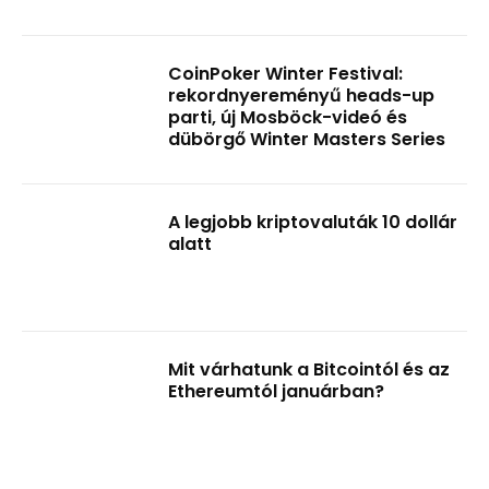
CoinPoker Winter Festival:
rekordnyereményű heads-up
parti, új Mosböck-videó és
dübörgő Winter Masters Series
A legjobb kriptovaluták 10 dollár
alatt
Mit várhatunk a Bitcointól és az
Ethereumtól januárban?