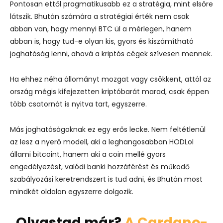
Pontosan ettől pragmatikusabb ez a stratégia, mint elsőre
látszik. Bhután számára a stratégiai érték nem csak
abban van, hogy mennyi BTC ül a mérlegen, hanem
abban is, hogy tud-e olyan kis, gyors és kiszámítható
joghatóság lenni, ahová a kriptós cégek szívesen mennek.
Ha ehhez néha állományt mozgat vagy csökkent, attól az
ország mégis kifejezetten kriptóbarát marad, csak éppen
több csatornát is nyitva tart, egyszerre.
Más joghatóságoknak ez egy erős lecke. Nem feltétlenül
az lesz a nyerő modell, aki a leghangosabban HODLol
állami bitcoint, hanem aki a coin mellé gyors
engedélyezést, valódi banki hozzáférést és működő
szabályozási keretrendszert is tud adni, és Bhután most
mindkét oldalon egyszerre dolgozik.
Olvastad már?
A Cardano-