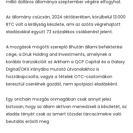
millió dolláros állománya szeptember végére elfogyhat.
Az állomány csúcsán, 2024 októberében, körülbelül 13.000
BTC volt a királyság készlete, ami az azóta végrehajtott
eladásokkal együtt 73 százalékos csökkenést jelent.
A mozgások mögötti szereplő Bhután állami befektetési
cége, a Druk Holding and Investments, amelynek a
korábbi tranzakcióit az Arkham a QCP Capital és a Galaxy
Digital/OKX irányába mutató útvonalakhoz is
hozzákapcsolta, vagyis a tételek OTC-csatornákon
keresztül cserélnek gazdát, nem spotpiaci eladásként.
Egy onchain mozgás önmagában csak annyit jelez
biztosan, hogy az állam aktívan menedzseli a készletét, az
eladás tényét csak az ismert tőzsdei tárcacímekre való
beutalás erősíti meg.