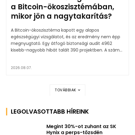
a Bitcoin-ökoszisztémában,
mikor jön a nagytakarítás?
A Bitcoin-ökoszisztéma kapott egy alapos
egészségügyi vizsgálatot, és az eredmény nem épp
megnyugtató. Egy átfogó biztonsági audit 4962
kisebb-nagyobb hibát talált 390 projektben. A szám...
2026.08.07.
TOVÁBBIAK
LEGOLVASOTTABB HÍREINK
Megint 30%-ot zuhant az SK
Hynix a perps-tőzsdén