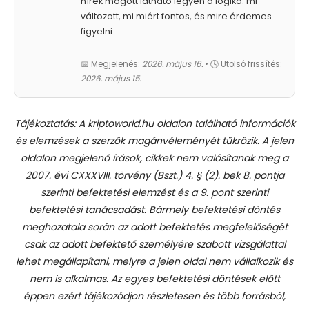
hírek mögött látható legyen a logika: mi
változott, mi miért fontos, és mire érdemes
figyelni.
📅 Megjelenés:
2026. május 16.
• 🕓 Utolsó frissítés:
2026. május 15.
Tájékoztatás: A kriptoworld.hu oldalon található információk
és elemzések a szerzők magánvéleményét tükrözik. A jelen
oldalon megjelenő írások, cikkek nem valósítanak meg a
2007. évi CXXXVIII. törvény (Bszt.) 4. § (2). bek 8. pontja
szerinti befektetési elemzést és a 9. pont szerinti
befektetési tanácsadást.
Bármely befektetési döntés
meghozatala során az adott befektetés megfelelőségét
csak az adott befektető személyére szabott vizsgálattal
lehet megállapítani, melyre a jelen oldal nem vállalkozik és
nem is alkalmas. Az egyes befektetési döntések előtt
éppen ezért tájékozódjon részletesen és több forrásból,