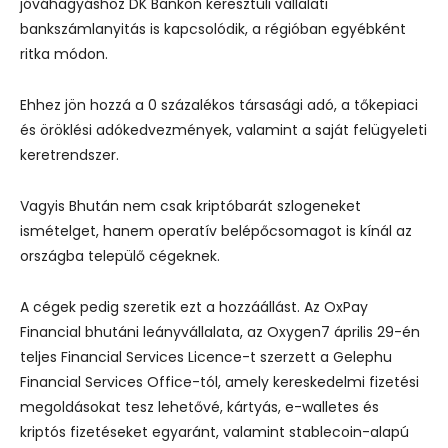
jóváhagyáshoz DK Bankon keresztüli vállalati
bankszámlanyitás is kapcsolódik, a régióban egyébként
ritka módon.
Ehhez jön hozzá a 0 százalékos társasági adó, a tőkepiaci
és öröklési adókedvezmények, valamint a saját felügyeleti
keretrendszer.
Vagyis Bhután nem csak kriptóbarát szlogeneket
ismételget, hanem operatív belépőcsomagot is kínál az
országba települő cégeknek.
A cégek pedig szeretik ezt a hozzáállást. Az OxPay
Financial bhutáni leányvállalata, az Oxygen7 április 29-én
teljes Financial Services Licence-t szerzett a Gelephu
Financial Services Office-tól, amely kereskedelmi fizetési
megoldásokat tesz lehetővé, kártyás, e-walletes és
kriptós fizetéseket egyaránt, valamint stablecoin-alapú