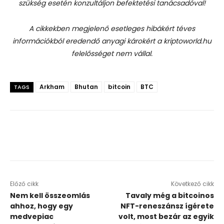
szükség esetén konzultáljon befektetési tanácsadóval!
A cikkekben megjelenő esetleges hibákért téves
információkból eredendő anyagi károkért a kriptoworld.hu
felelősséget nem vállal.
Arkham
Bhutan
bitcoin
BTC
TAGS
Előző cikk
Következő cikk
Nem kell összeomlás
Tavaly még a bitcoinos
ahhoz, hogy egy
NFT-reneszánsz ígérete
medvepiac
volt, most bezár az egyik