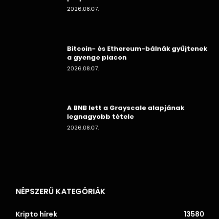
2026.08.07.
Bitcoin- és Ethereum-bálnák gyűjtenek
a gyenge piacon
2026.08.07.
A BNB lett a Grayscale alapjának
legnagyobb tétele
2026.08.07.
NÉPSZERŰ KATEGÓRIÁK
Kripto hírek
13580