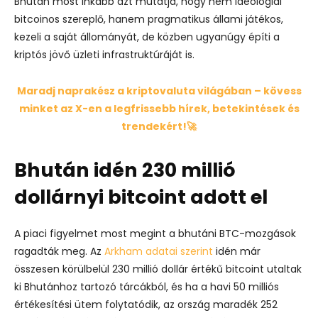
Bhutan most inkább azt mutatja, hogy nem ideológiai
bitcoinos szereplő, hanem pragmatikus állami játékos,
kezeli a saját állományát, de közben ugyanúgy építi a
kriptós jövő üzleti infrastruktúráját is.
Maradj naprakész a kriptovaluta világában – kövess
minket az X-en a legfrissebb hírek, betekintések és
trendekért!🚀
Bhután idén 230 millió
dollárnyi bitcoint adott el
A piaci figyelmet most megint a bhutáni BTC-mozgások
ragadták meg. Az
Arkham adatai szerint
idén már
összesen körülbelül 230 millió dollár értékű bitcoint utaltak
ki Bhutánhoz tartozó tárcákból, és ha a havi 50 milliós
értékesítési ütem folytatódik, az ország maradék 252