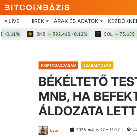
LIVE
HÍREK
ÁRAK ÉS ADATOK
KEZDŐKNE
61%
BNB
592,41$ +0,12%
SOL
73,65$ +1,4%
KRIPTOGAZDASÁG
SZABÁLYOZÁS
BÉKÉLTETŐ TES
MNB, HA BEFEK
ÁLDOZATA LETT
2026. május 17.
11:17
11
Lelo