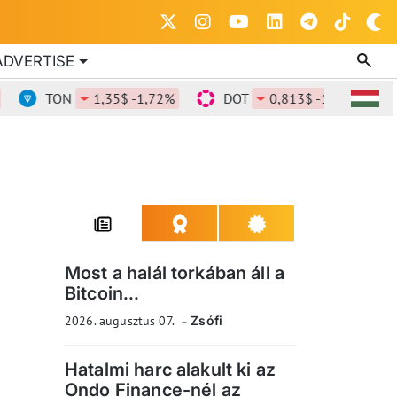
ADVERTISE
TON
1,35$ -1,72%
DOT
0,813$ -1,38%
DOG
Most a halál torkában áll a
Bitcoin...
2026. augusztus 07.
Zsófi
Hatalmi harc alakult ki az
Ondo Finance-nél az