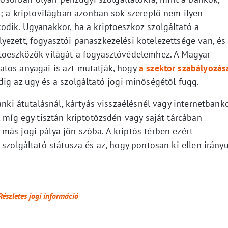
k; a kriptovilágban azonban sok szereplő nem ilyen
ödik. Ugyanakkor, ha a kriptoeszköz-szolgáltató a
ezett, fogyasztói panaszkezelési kötelezettsége van, és
ptoeszközök világát a fogyasztóvédelemhez. A Magyar
atos anyagai is azt mutatják, hogy
a szektor szabályozás
dig az ügy és a szolgáltató jogi minőségétől függ.
anki átutalásnál, kártyás visszaélésnél vagy internetbank
, míg egy tisztán kriptotőzsdén vagy saját tárcában
más jogi pálya jön szóba. A kriptós térben ezért
szolgáltató státusza és az, hogy pontosan ki ellen irányu
Részletes jogi információ