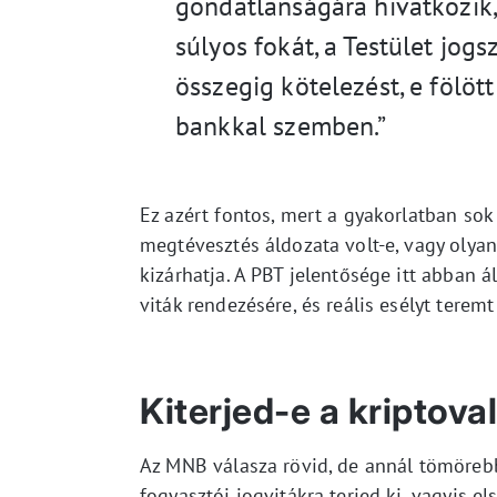
gondatlanságára hivatkozik,
súlyos fokát, a Testület jogs
összegig kötelezést, e fölöt
bankkal szemben.”
Ez azért fontos, mert a gyakorlatban sok
megtévesztés áldozata volt-e, vagy oly
kizárhatja. A PBT jelentősége itt abban 
viták rendezésére, és reális esélyt terem
Kiterjed-e a kriptova
Az MNB válasza rövid, de annál tömöreb
fogyasztói jogvitákra terjed ki, vagyis e