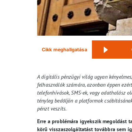
Cikk meghallgatása
A digitális pénzügyi világ ugyan kényelmes,
felhasználók számára, azonban éppen ezért
telefonhívások, SMS-ek, vagy adathalász ol
tényleg bedőljön a platformok csábításának
pénzt veszíts.
Erre a problémára igyekszik megoldást t
körű visszaszolgáltatást továbbra sem íg