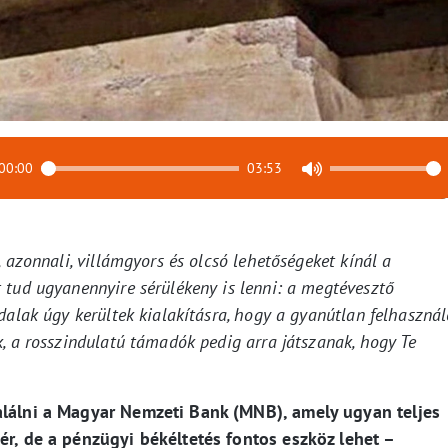
00:00
03:53
 azonnali, villámgyors és olcsó lehetőségeket kínál a
 tud ugyanennyire sérülékeny is lenni: a megtévesztő
dalak úgy kerültek kialakításra, hogy a gyanútlan felhasznál
, a rosszindulatú támadók pedig arra játszanak, hogy Te
alálni a Magyar Nemzeti Bank (MNB), amely ugyan teljes
ér, de a pénzügyi békéltetés fontos eszköz lehet –