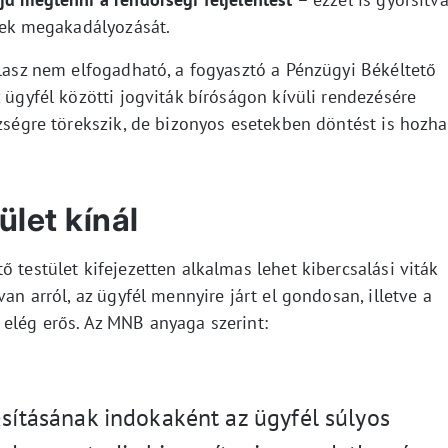
ések megakadályozását.
álasz nem elfogadható, a fogyasztó a Pénzügyi Békéltető
 ügyfél közötti jogviták bíróságon kívüli rendezésére
ezségre törekszik, de bizonyos esetekben döntést is hozha
ület kínál
 testület kifejezetten alkalmas lehet kibercsalási viták
van arról, az ügyfél mennyire járt el gondosan, illetve a
 elég erős. Az MNB anyaga szerint:
asításának indokaként az ügyfél súlyos