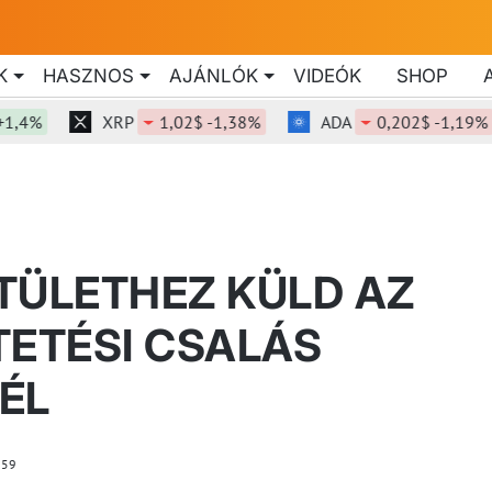
K
HASZNOS
AJÁNLÓK
VIDEÓK
SHOP
XRP
1,02$ -1,38%
ADA
0,202$ -1,19%
TÜLETHEZ KÜLD AZ
TETÉSI CSALÁS
ÉL
59