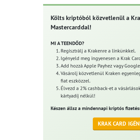
Költs kriptóból közvetlenül a Kr
Mastercarddal!
MI A TEENDŐD?
Regisztrálj a Krakenre a linkünkkel.
Igényeld meg ingyenesen a Krak Card
Add hozzá Apple Payhez vagy Google
Vásárolj közvetlenül Kraken egyenleg
fiat eszközzel.
Élvezd a 2% cashback-et a vásárlások
kártyadíj nélkül!
Készen állsz a mindennapi kriptós fizetés
KRAK CARD IGÉN