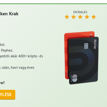
ÉRTÉKELÉS
aken Krak
ot.
 Payhez.
edről akár 400+ kripto- és
 után, havi vagy éves
re?
YLÉSE