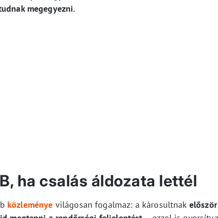
 tudnak megegyezni.
, ha csalás áldozata lettél
bb
közleménye
világosan fogalmaz: a károsultnak
először
jd megtenni a rendőrségi feljelentést
– ezzel is gyorsítv