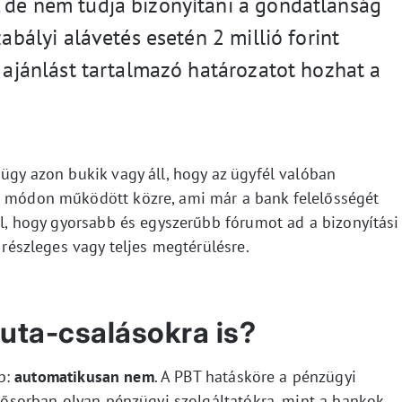
 de nem tudja bizonyítani a gondatlanság
zabályi alávetés esetén 2 millió forint
t ajánlást tartalmazó határozatot hozhat a
 ügy azon bukik vagy áll, hogy az ügyfél valóban
an módon működött közre, ami már a bank felelősségét
áll, hogy gyorsabb és egyszerűbb fórumot ad a bizonyítási
t részleges vagy teljes megtérülésre.
luta-csalásokra is?
b:
automatikusan nem
. A PBT hatásköre a pénzügyi
lsősorban olyan pénzügyi szolgáltatókra, mint a bankok,