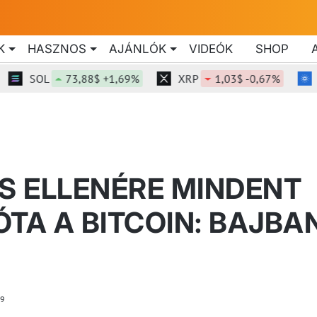
K
HASZNOS
AJÁNLÓK
VIDEÓK
SHOP
SOL
73,88$ +1,69%
XRP
1,03$ -0,67%
ADA
S ELLENÉRE MINDENT
TA A BITCOIN: BAJBA
9