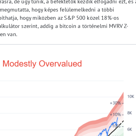
ásra, de úgy tűnik, a befektetők kezdik elfogadni ezt, és 
 megmutatta, hogy képes felülemelkedni a többi
osbíthatja, hogy miközben az S&P 500 közel 18%-os
lkulátor szerint, addig a bitcoin a történelmi MVRV Z-
en van.