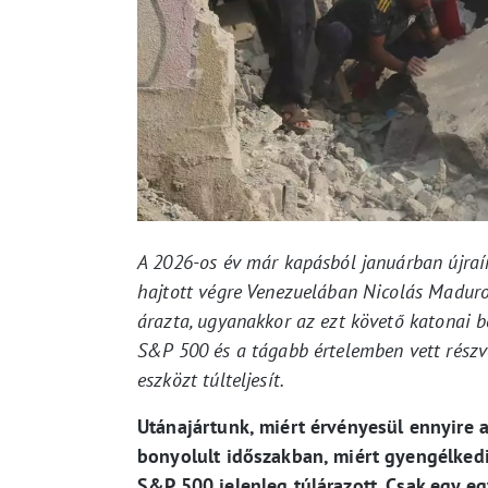
A 2026-os év már kapásból januárban újraír
hajtott végre Venezuelában Nicolás Maduro
árazta, ugyanakkor az ezt követő katonai 
S&P 500 és a tágabb értelemben vett részv
eszközt túlteljesít.
Utánajártunk, miért érvényesül ennyire a
bonyolult időszakban, miért gyengélkedi
S&P 500 jelenleg túlárazott. Csak egy eg