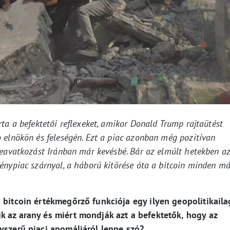
ta a befektetői reflexeket, amikor Donald Trump rajtaütést
 elnökön és feleségén. Ezt a piac azonban még pozitívan
beavatkozást Iránban már kevésbé. Bár az elmúlt hetekben a
énypiac szárnyal, a háború kitörése óta a bitcoin minden m
 bitcoin értékmegőrző funkciója egy ilyen geopolitikaila
k az arany és miért mondják azt a befektetők, hogy az
yszerű piaci anomáliáról lenne szó?