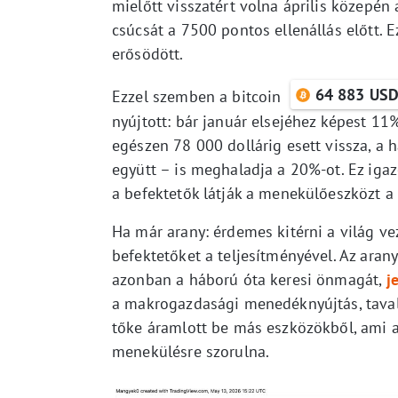
mielőtt visszatért volna április közepén 
csúcsát a 7500 pontos ellenállás előtt. 
erősödött.
64 883 US
Ezzel szemben a bitcoin
nyújtott: bár január elsejéhez képest 11
egészen 78 000 dollárig esett vissza, a 
együtt – is meghaladja a 20%-ot. Ez igaz
a befektetők látják a menekülőeszközt a 
Ha már arany: érdemes kitérni a világ ve
befektetőket a teljesítményével. Az aran
azonban a háború óta keresi önmagát,
j
a makrogazdasági menedéknyújtás, taval
tőke áramlott be más eszközökből, ami 
menekülésre szorulna.