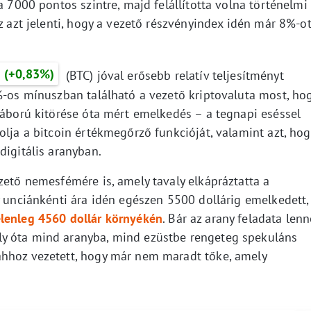
a 7000 pontos szintre, majd felállította volna történelmi
Ez azt jelenti, hogy a vezető részvényindex idén már 8%-o
D
(+0,83%)
(BTC) jóval erősebb relatív teljesítményt
%-os mínuszban található a vezető kriptovaluta most, ho
háború kitörése óta mért emelkedés – a tegnapi eséssel
olja a bitcoin értékmegőrző funkcióját, valamint azt, hog
digitális aranyban.
zető nemesfémére is, amely tavaly elkápráztatta a
y unciánkénti ára idén egészen 5500 dollárig emelkedett,
elenleg 4560 dollár környékén
. Bár az arany feladata lenn
y óta mind aranyba, mind ezüstbe rengeteg spekuláns
ahhoz vezetett, hogy már nem maradt tőke, amely