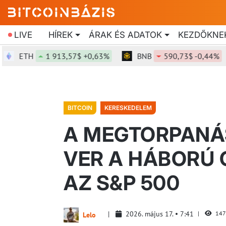
LIVE
HÍREK
ÁRAK ÉS ADATOK
KEZDŐKNE
ETH
1 913,57$ +0,63%
BNB
590,73$ -0,44%
BITCOIN
KERESKEDELEM
A MEGTORPANÁ
VER A HÁBORÚ Ó
AZ S&P 500
2026. május 17.
7:41
147
Lelo