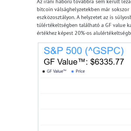
Az iráni háború továbbra sem került lezár
bitcoin válsághelyzetekben már sokszor
eszközosztályon. A helyzetet az is súly
túlértékeltségben található a GF value ka
értékhez képest 20%-os alulértékeltségb