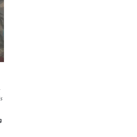
z
ás
g