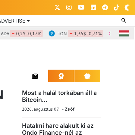
ADVERTISE
0,2$ -0,17%
TON
1,35$ -0,71%
DOT
0,822
N
Most a halál torkában áll a
Bitcoin...
2026. augusztus 07.
Zsófi
Hatalmi harc alakult ki az
Ondo Finance-nél az