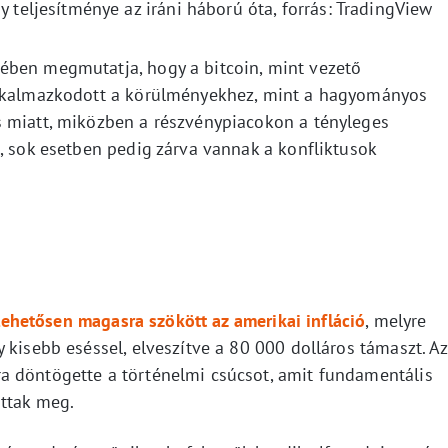
y teljesítménye az iráni háború óta, forrás: TradingView
ében megmutatja, hogy a bitcoin, mint vezető
alkalmazkodott a körülményekhez, mint a hagyományos
s miatt, miközben a részvénypiacokon a tényleges
, sok esetben pedig zárva vannak a konfliktusok
ehetősen magasra szökött az amerikai infláció
, melyre
 kisebb eséssel, elveszítve a 80 000 dolláros támaszt. Az
a döntögette a történelmi csúcsot, amit fundamentális
ttak meg.