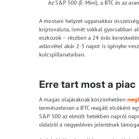
Az S&P 500 (E-Mini), a BTC és az aran
A mostani helyzet ugyanakkor összesség
kriptovaluta, ismét sokkal gyorsabban 
eszközök – részben a 24 órás kereskedé
adásvétel akár 2-3 napot is igénybe vesz
kulcspillanataiban.
Erre tart most a piac
A magas olajáraknak köszönhetően
megl
természetesen a BTC reagált elsőként egy
S&P 500 az elmúlt hetekben napról napr
oldalról a negyedéves jelentések támoga