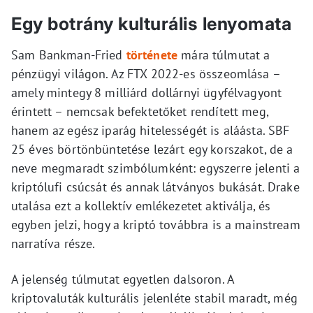
Egy botrány kulturális lenyomata
Sam Bankman-Fried
története
mára túlmutat a
pénzügyi világon. Az FTX 2022-es összeomlása –
amely mintegy 8 milliárd dollárnyi ügyfélvagyont
érintett – nemcsak befektetőket rendített meg,
hanem az egész iparág hitelességét is aláásta. SBF
25 éves börtönbüntetése lezárt egy korszakot, de a
neve megmaradt szimbólumként: egyszerre jelenti a
kriptólufi csúcsát és annak látványos bukását. Drake
utalása ezt a kollektív emlékezetet aktiválja, és
egyben jelzi, hogy a kriptó továbbra is a mainstream
narratíva része.
A jelenség túlmutat egyetlen dalsoron. A
kriptovaluták kulturális jelenléte stabil maradt, még