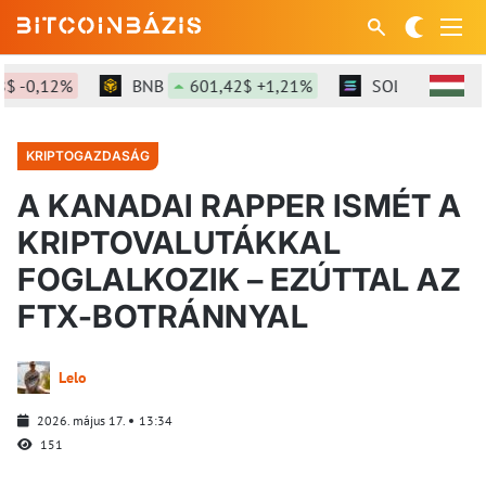
-0,12%
BNB
601,42$ +1,21%
SOL
76,23$ +1
KRIPTOGAZDASÁG
A KANADAI RAPPER ISMÉT A
KRIPTOVALUTÁKKAL
FOGLALKOZIK – EZÚTTAL AZ
FTX-BOTRÁNNYAL
Lelo
2026. május 17.
13:34
151