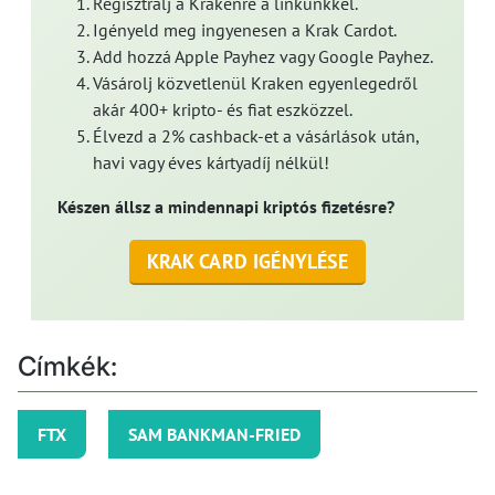
Regisztrálj a Krakenre a linkünkkel.
Igényeld meg ingyenesen a Krak Cardot.
Add hozzá Apple Payhez vagy Google Payhez.
Vásárolj közvetlenül Kraken egyenlegedről
akár 400+ kripto- és fiat eszközzel.
Élvezd a 2% cashback-et a vásárlások után,
havi vagy éves kártyadíj nélkül!
Készen állsz a mindennapi kriptós fizetésre?
KRAK CARD IGÉNYLÉSE
Címkék:
FTX
SAM BANKMAN-FRIED