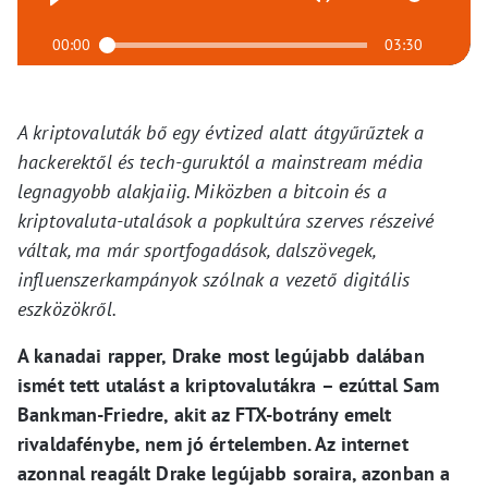
00:00
03:30
A kriptovaluták bő egy évtized alatt átgyűrűztek a
hackerektől és tech-guruktól a mainstream média
legnagyobb alakjaiig. Miközben a bitcoin és a
kriptovaluta-utalások a popkultúra szerves részeivé
váltak, ma már sportfogadások, dalszövegek,
influenszerkampányok szólnak a vezető digitális
eszközökről.
A kanadai rapper, Drake most legújabb dalában
ismét tett utalást a kriptovalutákra – ezúttal Sam
Bankman-Friedre, akit az FTX-botrány emelt
rivaldafénybe, nem jó értelemben. Az internet
azonnal reagált Drake legújabb soraira, azonban a