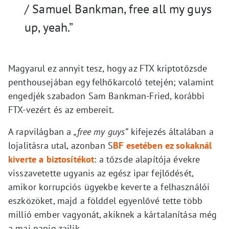
/ Samuel Bankman, free all my guys
up, yeah.”
Magyarul ez annyit tesz, hogy az FTX kriptotőzsde
penthousejában egy felhőkarcoló tetején; valamint
engedjék szabadon Sam Bankman-Fried, korábbi
FTX-vezért és az embereit.
A rapvilágban a
„free my guys”
kifejezés általában a
lojalitásra utal, azonban S
BF esetében ez sokaknál
kiverte a biztosítékot
: a tőzsde alapítója évekre
visszavetette ugyanis az egész ipar fejlődését,
amikor korrupciós ügyekbe keverte a felhasználói
eszközöket, majd a földdel egyenlővé tette több
millió ember vagyonát, akiknek a kártalanítása még
a mai napig zajlik.