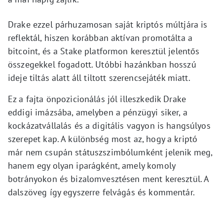
Drake ezzel párhuzamosan saját kriptós múltjára is
reflektál, hiszen korábban aktívan promotálta a
bitcoint, és a Stake platformon keresztül jelentős
összegekkel fogadott. Utóbbi hazánkban hosszú
ideje tiltás alatt áll tiltott szerencsejáték miatt.
Ez a fajta önpozicionálás jól illeszkedik Drake
eddigi imázsába, amelyben a pénzügyi siker, a
kockázatvállalás és a digitális vagyon is hangsúlyos
szerepet kap. A különbség most az, hogy a kriptó
már nem csupán státuszszimbólumként jelenik meg,
hanem egy olyan iparágként, amely komoly
botrányokon és bizalomvesztésen ment keresztül. A
dalszöveg így egyszerre felvágás és kommentár.