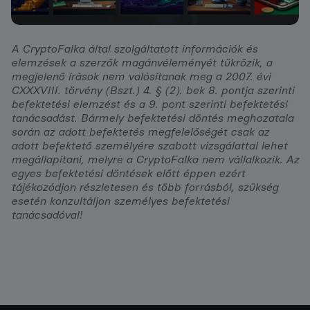
A CryptoFalka által szolgáltatott információk és
elemzések a szerzők magánvéleményét tükrözik, a
megjelenő írások nem valósítanak meg a 2007. évi
CXXXVIII. törvény (Bszt.) 4. § (2). bek 8. pontja szerinti
befektetési elemzést és a 9. pont szerinti befektetési
tanácsadást. Bármely befektetési döntés meghozatala
során az adott befektetés megfelelőségét csak az
adott befektető személyére szabott vizsgálattal lehet
megállapítani, melyre a CryptoFalka nem vállalkozik. Az
egyes befektetési döntések előtt éppen ezért
tájékozódjon részletesen és több forrásból, szükség
esetén konzultáljon személyes befektetési
tanácsadóval!