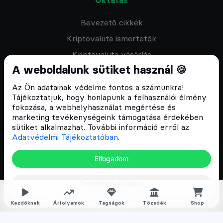
Bevezető cikkek
Kriptovaluta ismertetők
Kriptovaluta vásárlás
A weboldalunk sütiket használ 🍪
Oktató anyagok
Discord közösség
Az Ön adatainak védelme fontos a számunkra!
Tájékoztatjuk, hogy honlapunk a felhasználói élmény
fokozása, a webhelyhasználat megértése és
Csomagajánlatok
marketing tevékenységeink támogatása érdekében
sütiket alkalmazhat. További információ erről az
Kriptovaluta kezdőknek
Adatvédelmi Tájékoztatóban
.
Kriptovaluta kereskedés
Elfogadom
Megapack
További lehetőségek
Falka tagságok
Kezdőknek
Árfolyamok
Tagságok
Tőzsdék
Shop
Nyilvános