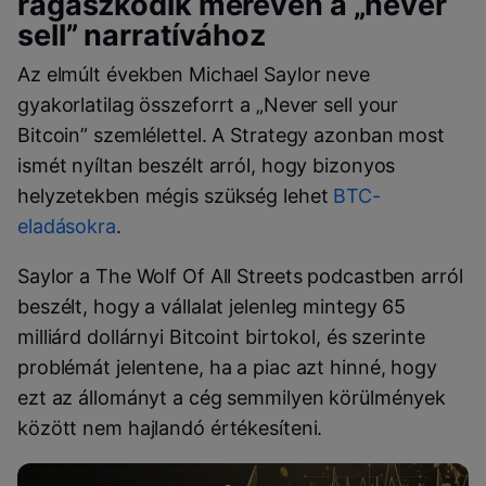
ragaszkodik mereven a „never
sell” narratívához
Az elmúlt években Michael Saylor neve
gyakorlatilag összeforrt a „Never sell your
Bitcoin” szemlélettel. A Strategy azonban most
ismét nyíltan beszélt arról, hogy bizonyos
helyzetekben mégis szükség lehet
BTC-
eladásokra
.
Saylor a The Wolf Of All Streets podcastben arról
beszélt, hogy a vállalat jelenleg mintegy 65
milliárd dollárnyi Bitcoint birtokol, és szerinte
problémát jelentene, ha a piac azt hinné, hogy
ezt az állományt a cég semmilyen körülmények
között nem hajlandó értékesíteni.