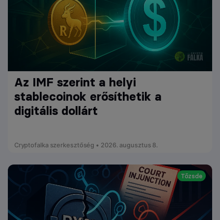
Az IMF szerint a helyi
stablecoinok erősíthetik a
digitális dollárt
Cryptofalka szerkesztőség • 2026. augusztus 8.
Tőzsde