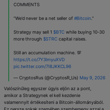
COMMENTS
“We’d never be a net seller of
#Bitcoin
.”
Strategy may sell 1
$BTC
while buying 10-30
more through
$STRC
capital raises.
Still an accumulation machine. 💯
https://t.co/7Y3lmyuXVD
pic.twitter.com/7I8JKKCL96
— CryptosRus (@CryptosR_Us)
May 9, 2026
Valószínűleg egyszer úgyis eljön az a pont,
amikor a Strategynek el kell kezdenie
valamennyit értékesíteni a Bitcoin-állományából.
Ez persze sokak szemében szembemegy azzal a