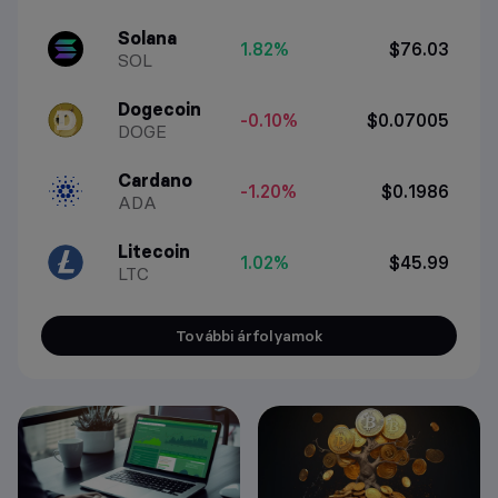
Solana
1.82%
$76.03
SOL
Dogecoin
-0.10%
$0.07005
DOGE
Cardano
-1.20%
$0.1986
ADA
Litecoin
1.02%
$45.99
LTC
További árfolyamok