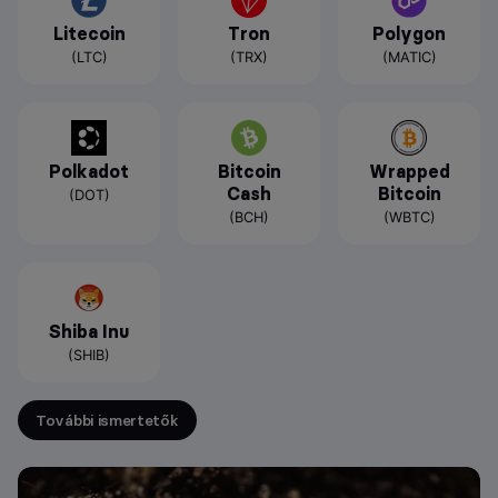
Litecoin
Tron
Polygon
(LTC)
(TRX)
(MATIC)
Polkadot
Bitcoin
Wrapped
Cash
Bitcoin
(DOT)
(BCH)
(WBTC)
Shiba Inu
(SHIB)
További ismertetők