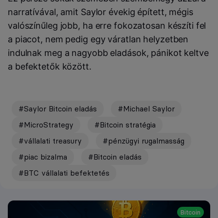
narratívával, amit Saylor évekig épített, mégis
valószínűleg jobb, ha erre fokozatosan készíti fel
a piacot, nem pedig egy váratlan helyzetben
indulnak meg a nagyobb eladások, pánikot keltve
a befektetők között.
#Saylor Bitcoin eladás
#Michael Saylor
#MicroStrategy
#Bitcoin stratégia
#vállalati treasury
#pénzügyi rugalmasság
#piac bizalma
#Bitcoin eladás
#BTC vállalati befektetés
Bitcoin