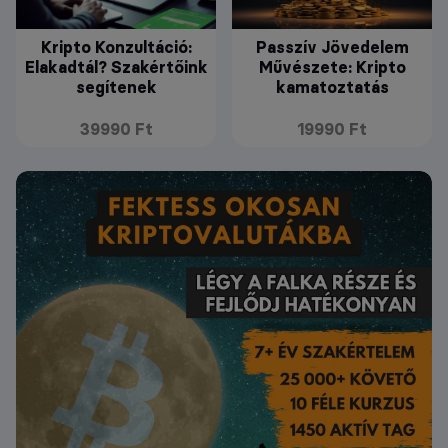
Kripto Konzultáció:
Passzív Jövedelem
Elakadtál? Szakértőink
Művészete: Kripto
segítenek
kamatoztatás
39990 Ft
19990 Ft