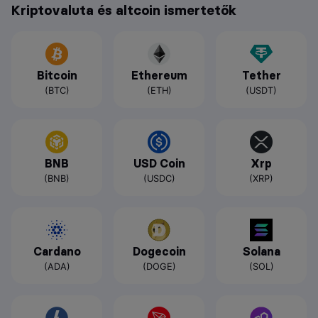
Kriptovaluta és altcoin ismertetők
Bitcoin
Ethereum
Tether
(BTC)
(ETH)
(USDT)
BNB
USD Coin
Xrp
(BNB)
(USDC)
(XRP)
Cardano
Dogecoin
Solana
(ADA)
(DOGE)
(SOL)