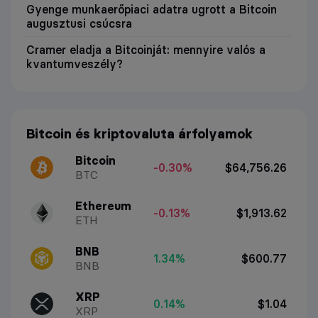
Gyenge munkaerőpiaci adatra ugrott a Bitcoin
augusztusi csúcsra
Cramer eladja a Bitcoinját: mennyire valós a
kvantumveszély?
Bitcoin és kriptovaluta árfolyamok
Bitcoin
-0.30%
$64,756.26
BTC
Ethereum
-0.13%
$1,913.62
ETH
BNB
1.34%
$600.77
BNB
XRP
0.14%
$1.04
XRP