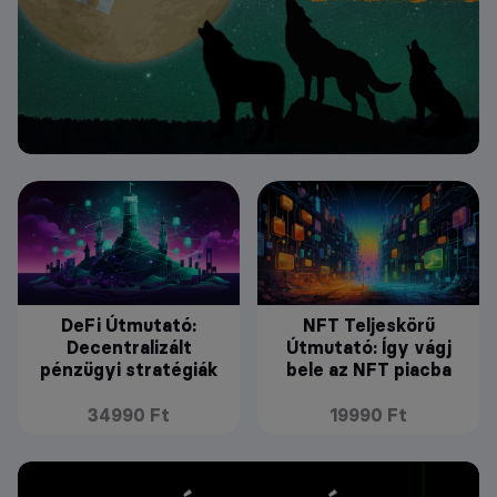
DeFi Útmutató:
NFT Teljeskörű
Decentralizált
Útmutató: Így vágj
pénzügyi stratégiák
bele az NFT piacba
34990 Ft
19990 Ft