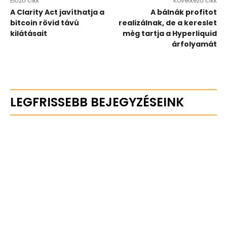
Előző cikk
Következő cikk
A Clarity Act javíthatja a
A bálnák profitot
bitcoin rövid távú
realizálnak, de a kereslet
kilátásait
még tartja a Hyperliquid
árfolyamát
LEGFRISSEBB BEJEGYZÉSEINK