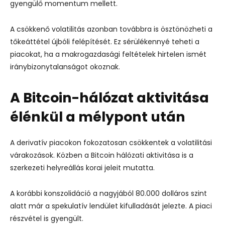
gyengülő momentum mellett.
A csökkenő volatilitás azonban továbbra is ösztönözheti a
tőkeáttétel újbóli felépítését. Ez sérülékennyé teheti a
piacokat, ha a makrogazdasági feltételek hirtelen ismét
iránybizonytalanságot okoznak.
A Bitcoin-hálózat aktivitása
élénkül a mélypont után
A derivatív piacokon fokozatosan csökkentek a volatilitási
várakozások. Közben a Bitcoin hálózati aktivitása is a
szerkezeti helyreállás korai jeleit mutatta.
A korábbi konszolidáció a nagyjából 80.000 dolláros szint
alatt már a spekulatív lendület kifulladását jelezte. A piaci
részvétel is gyengült.