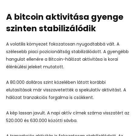
A bitcoin aktivitása gyenge
szinten stabilizálódik
A volatilis környezet fokozatosan nyugodtabbá vált. A
szélesebb piaci pozicionáltság stabilizálódott. A gyengébb
hangulat ellenére a Bitcoin-hálózat aktivitása is korai
élénkülési jeleket mutatott.
A 80.000 dolláros szint közelében látott korábbi
elutasítások már visszavetették a spekulatív aktivitást. A
hálózat tranzakciós forgalma is csökkent.
A kép lassan javult. A napi aktív címek száma visszatért az
520.000 és 630.000 közötti sávba.
A tranzakciós aktivitás is fokozatosan stabilizálódott. Az