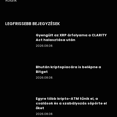
Rólunk
LEGFRISSEBB BEJEGYZÉSEK
Gyengült az XRP árfolyama a CLARITY
Act halasztása után
2026.08.08.
Bhután kriptopiacára is belépne a
Bitget
2026.08.08.
Egyre több kripto-ATM tűnik el, a
csalások és a szabályozás söpörte el
őket
2026.08.08.