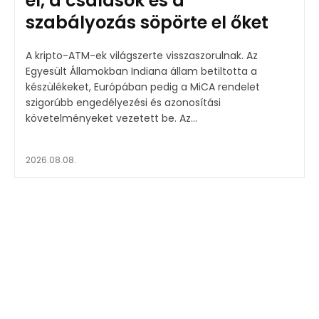
el, a csalások és a
szabályozás söpörte el őket
A kripto-ATM-ek világszerte visszaszorulnak. Az
Egyesült Államokban Indiana állam betiltotta a
készülékeket, Európában pedig a MiCA rendelet
szigorúbb engedélyezési és azonosítási
követelményeket vezetett be. Az...
2026.08.08.