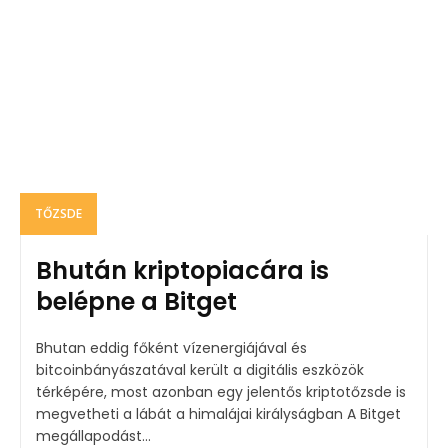
TŐZSDE
Bhután kriptopiacára is
belépne a Bitget
Bhutan eddig főként vízenergiájával és
bitcoinbányászatával került a digitális eszközök
térképére, most azonban egy jelentős kriptotőzsde is
megvetheti a lábát a himalájai királyságban A Bitget
megállapodást...