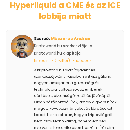
Hyperliquid a CME és az ICE
lobbija miatt
Szerző:
Mészáros András
Kriptoworld.hu szerkesztője, a
Kriptoworld.hu alapítója
LinkedIn
|
X (Twitter)
|
Facebook
A Kriptoworld.hu alapítójaként és
szerkesztőjeként írásaiban azt vizsgálom,
hogyan alakítják át a gazdasági és
technológiai változások az emberek
döntéseit, biztonságérzetét és jövőképét.
Olyan nézőpontból írok, amely a gyors hírek
mögötti következményeket és kérdéseket
keresi. Hiszek abban, hogy a kriptovilágról
nem csak technikailag, hanem emberi
nyelven is lehet hitelesen beszélni. Írásaim