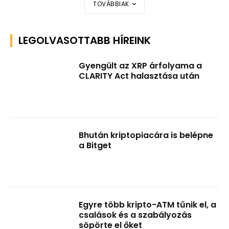
TOVÁBBIAK
LEGOLVASOTTABB HÍREINK
Gyengült az XRP árfolyama a
CLARITY Act halasztása után
Bhután kriptopiacára is belépne
a Bitget
Egyre több kripto-ATM tűnik el, a
csalások és a szabályozás
söpörte el őket