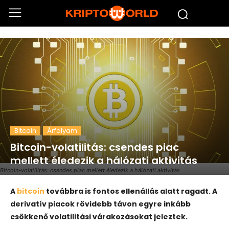
Bitcoin
Árfolyam
Bitcoin-volatilitás: csendes piac
mellett éledezik a hálózati aktivitás
Bitcoin-volatilitás: csendes piac mellett éledezik a hálózati aktivitás
A
bitcoin
továbbra is fontos ellenállás alatt ragadt. A
derivatív piacok rövidebb távon egyre inkább
csökkenő volatilitási várakozásokat jeleztek.