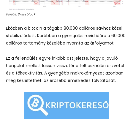
Forrás: Swissblock
Eközben a bitcoin a tágabb 80.000 dolláros sávhoz közel
stabilizálódott. Korábban a gyengülés rövid időre a 60.000
dolláros tartomány közelébe nyomta az árfolyamot.
Ez a fellendülés egyre inkább azt jelezte, hogy a javuló
hangulat mellett lassan visszatér a felhasználói részvétel
és a tőkeaktivitás. A gyengébb makrokörnyezet azonban
még késleltetheti az erősebb emelkedés folytatását.