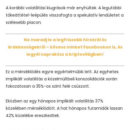
A korábbi volatilitási kiugrások már enyhültek. A legutóbbi
tőkeáttétel-leépülés visszafogta a spekulatív lendületet a
szélesebb piacon.
Ne maradj le a legfrissebb hírekről és
érdekességekről – kövess minket Facebookon is, és
legyél naprakész a kriptovilágban!
Ez a mérséklődés egyre egyértelműbb lett. Az egyhetes
implikált volatilitás a közelmúltbeli konszolidációk során
fokozatosan a 35%-os szint felé csúszott.
Eközben az egy hónapos implikált volatilitás 37%
közelében mérséklődött. A hat hónapos futamidők lassan
42% közelébe ereszkedtek.