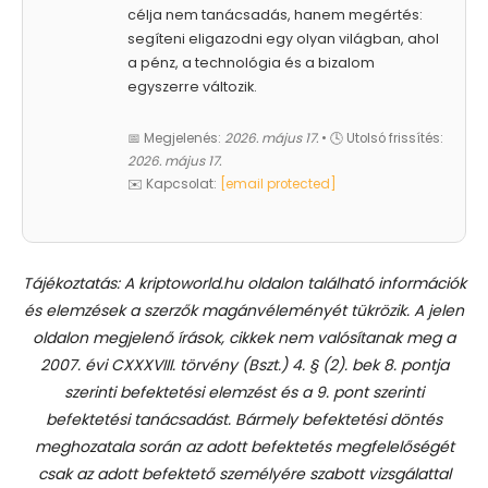
célja nem tanácsadás, hanem megértés:
segíteni eligazodni egy olyan világban, ahol
a pénz, a technológia és a bizalom
egyszerre változik.
📅 Megjelenés:
2026. május 17.
• 🕓 Utolsó frissítés:
2026. május 17.
✉️ Kapcsolat:
[email protected]
Tájékoztatás: A kriptoworld.hu oldalon található információk
és elemzések a szerzők magánvéleményét tükrözik. A jelen
oldalon megjelenő írások, cikkek nem valósítanak meg a
2007. évi CXXXVIII. törvény (Bszt.) 4. § (2). bek 8. pontja
szerinti befektetési elemzést és a 9. pont szerinti
befektetési tanácsadást.
Bármely befektetési döntés
meghozatala során az adott befektetés megfelelőségét
csak az adott befektető személyére szabott vizsgálattal