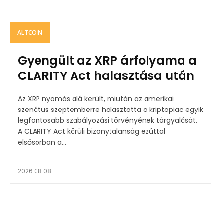
ALTCOIN
Gyengült az XRP árfolyama a
CLARITY Act halasztása után
Az XRP nyomás alá került, miután az amerikai
szenátus szeptemberre halasztotta a kriptopiac egyik
legfontosabb szabályozási törvényének tárgyalását.
A CLARITY Act körüli bizonytalanság ezúttal
elsősorban a...
2026.08.08.