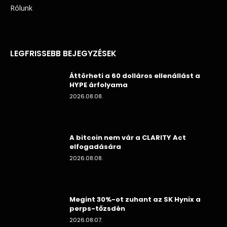
Rólunk
LEGFRISSEBB BEJEGYZÉSEK
Áttörheti a 60 dolláros ellenállást a
HYPE árfolyama
2026.08.08.
A bitcoin nem vár a CLARITY Act
elfogadására
2026.08.08.
Megint 30%-ot zuhant az SK Hynix a
perps-tőzsdén
2026.08.07.