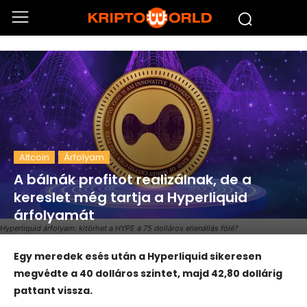
Altcoin
Árfolyam
A bálnák profitot realizálnak, de a
kereslet még tartja a Hyperliquid
árfolyamát
Hyperliquid árfolyam: kitörhet a HYPE a 75 dolláros ellenállás fölé?
Egy meredek esés után a Hyperliquid sikeresen
megvédte a 40 dolláros szintet, majd 42,80 dollárig
pattant vissza.