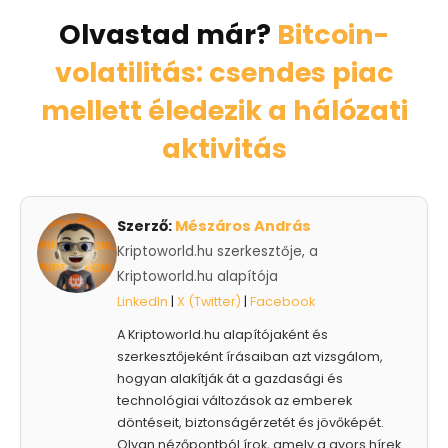
Olvastad már?
Bitcoin-
volatilitás: csendes piac
mellett éledezik a hálózati
aktivitás
Szerző:
Mészáros András
Kriptoworld.hu szerkesztője, a
Kriptoworld.hu alapítója
LinkedIn
|
X (Twitter)
|
Facebook
A Kriptoworld.hu alapítójaként és
szerkesztőjeként írásaiban azt vizsgálom,
hogyan alakítják át a gazdasági és
technológiai változások az emberek
döntéseit, biztonságérzetét és jövőképét.
Olyan nézőpontból írok, amely a gyors hírek