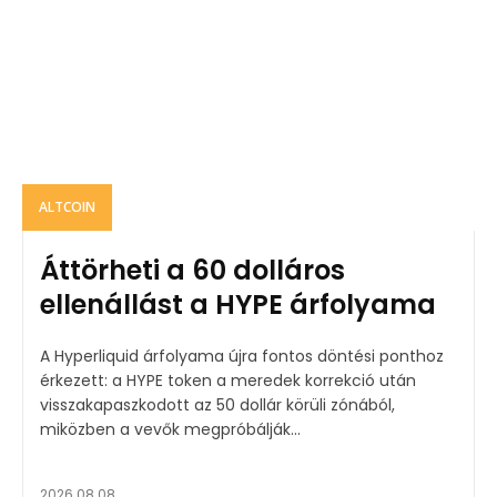
ALTCOIN
Áttörheti a 60 dolláros
ellenállást a HYPE árfolyama
A Hyperliquid árfolyama újra fontos döntési ponthoz
érkezett: a HYPE token a meredek korrekció után
visszakapaszkodott az 50 dollár körüli zónából,
miközben a vevők megpróbálják...
2026.08.08.