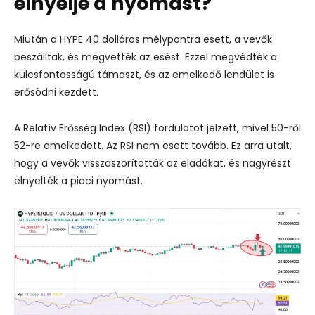
elnyelje a nyomást?
Miután a HYPE 40 dolláros mélypontra esett, a vevők
beszálltak, és megvették az esést. Ezzel megvédték a
kulcsfontosságú támaszt, és az emelkedő lendület is
erősödni kezdett.
A Relatív Erősség Index (RSI) fordulatot jelzett, mivel 50-ről
52-re emelkedett. Az RSI nem esett tovább. Ez arra utalt,
hogy a vevők visszaszorították az eladókat, és nagyrészt
elnyelték a piaci nyomást.