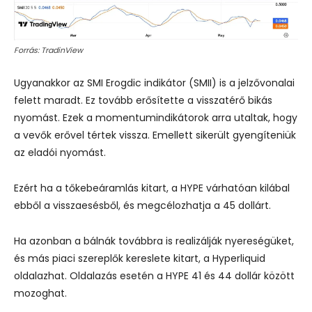
Forrás: TradinView
Ugyanakkor az SMI Erogdic indikátor (SMII) is a jelzővonalai
felett maradt. Ez tovább erősítette a visszatérő bikás
nyomást. Ezek a momentumindikátorok arra utaltak, hogy
a vevők erővel tértek vissza. Emellett sikerült gyengíteniük
az eladói nyomást.
Ezért ha a tőkebeáramlás kitart, a HYPE várhatóan kilábal
ebből a visszaesésből, és megcélozhatja a 45 dollárt.
Ha azonban a bálnák továbbra is realizálják nyereségüket,
és más piaci szereplők kereslete kitart, a Hyperliquid
oldalazhat. Oldalazás esetén a HYPE 41 és 44 dollár között
mozoghat.