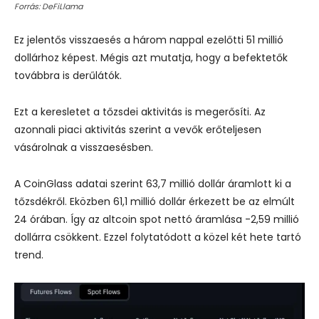
Forrás: DeFiLlama
Ez jelentős visszaesés a három nappal ezelőtti 51 millió
dollárhoz képest. Mégis azt mutatja, hogy a befektetők
továbbra is derűlátók.
Ezt a keresletet a tőzsdei aktivitás is megerősíti. Az
azonnali piaci aktivitás szerint a vevők erőteljesen
vásárolnak a visszaesésben.
A CoinGlass adatai szerint 63,7 millió dollár áramlott ki a
tőzsdékről. Eközben 61,1 millió dollár érkezett be az elmúlt
24 órában. Így az altcoin spot nettó áramlása -2,59 millió
dollárra csökkent. Ezzel folytatódott a közel két hete tartó
trend.