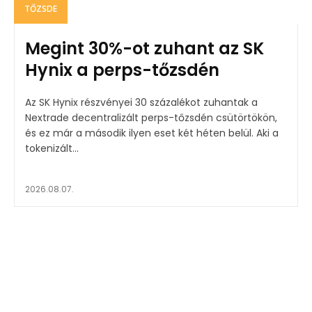
TŐZSDE
Megint 30%-ot zuhant az SK
Hynix a perps-tőzsdén
Az SK Hynix részvényei 30 százalékot zuhantak a
Nextrade decentralizált perps-tőzsdén csütörtökön,
és ez már a második ilyen eset két héten belül. Aki a
tokenizált...
2026.08.07.