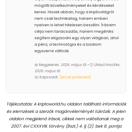
mögötti következményeket és kérdéseket
keresi. Hiszek abban, hogy a kriptovilágról
nem csak technikailag, hanem emberi
nyelven is lehet hitelesen beszélni. Írásaim
célja nem tanácsadás, hanem megértés:
segíteni eligazodni egy olyan világban, ahol
a pénz, a technológia és a bizalom
egyszerre változik.
📅 Megjelenés:
2026. május 18.
• 🕓 Utolsó frissítés:
2026. május 18.
✉️ Kapcsolat:
[email protected]
Tájékoztatás: A kriptoworld.hu oldalon található információk
és elemzések a szerzők magánvéleményét tükrözik. A jelen
oldalon megjelenő írások, cikkek nem valósítanak meg a
2007. évi CXXXVIII. törvény (Bszt.) 4. § (2). bek 8. pontja