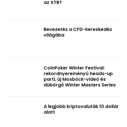
az XTB?
Bevezetés a CFD-kereskedés
világába
CoinPoker Winter Festival:
rekordnyereményű heads-up
parti, új Mosböck-videó és
dübörgő Winter Masters Series
A legjobb kriptovaluták 10 dollár
alatt