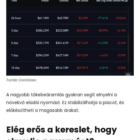
Forrás: CoinGlass
A nagyobb tőkebeáramlás gyakran segít elnyelni a
növekvő eladói nyomást. Ez stabilizálhatja a piacot, és
előkészítheti a magasabb árakat.
Elég erős a kereslet, hogy