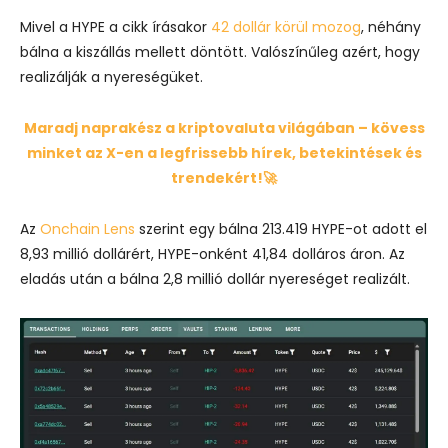
Mivel a HYPE a cikk írásakor
42 dollár körül mozog
, néhány
bálna a kiszállás mellett döntött. Valószínűleg azért, hogy
realizálják a nyereségüket.
Maradj naprakész a kriptovaluta világában – kövess
minket az X-en a legfrissebb hírek, betekintések és
trendekért!🚀
Az
Onchain Lens
szerint egy bálna 213.419 HYPE-ot adott el
8,93 millió dollárért, HYPE-onként 41,84 dolláros áron. Az
eladás után a bálna 2,8 millió dollár nyereséget realizált.