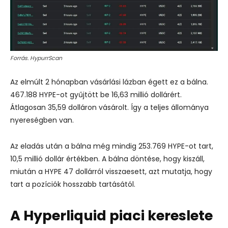
Forrás. HypurrScan
Az elmúlt 2 hónapban vásárlási lázban égett ez a bálna.
467.188 HYPE-ot gyűjtött be 16,63 millió dollárért.
Átlagosan 35,59 dolláron vásárolt. Így a teljes állománya
nyereségben van.
Az eladás után a bálna még mindig 253.769 HYPE-ot tart,
10,5 millió dollár értékben. A bálna döntése, hogy kiszáll,
miután a HYPE 47 dollárról visszaesett, azt mutatja, hogy
tart a pozíciók hosszabb tartásától.
A Hyperliquid piaci kereslete