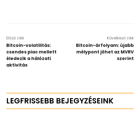
Előző cikk
Következő cikk
Bitcoin-volatilitás:
Bitcoin-árfolyam: újabb
csendes piac mellett
mélypont jöhet az MVRV
éledezik a hálózati
szerint
aktivitás
LEGFRISSEBB BEJEGYZÉSEINK