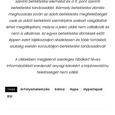
szerinti befektetési elemzést és a 9. pont szerinti
befektetési tanácsadást.
Bármely befektetési döntés
meghozatala során az adott befektetés megfelelőségét
csak az adott befektető személyére szabott vizsgálattal
lehet megállapítani, melyre a jelen oldal nem vállalkozik és
nem is alkalmas. Az egyes befektetési döntések előtt
éppen ezért tájékozódjon részletesen és több forrásból,
szükség esetén konzultáljon befektetési tanácsadóval!
A cikkekben megjelenő esetleges hibákért téves
információkból eredendő anyagi károkért a kriptoworld.hu
felelősséget nem vállal.
árfolyamelemzés
bálna
Hype
Hyperliquid
TAGS
RSI