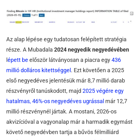
Az alap lépése egy tudatosan felépített stratégia
része. A Mubadala
2024 negyedik negyedévében
l
épett be
először látványosan a piacra egy
436
millió dolláros kitettséggel
. Ezt követően a 2025
első negyedéves jelentésük már 8,7 millió darab
részvényről tanúskodott, majd
2025 végére egy
hatalmas, 46%-os negyedéves ugrással
már 12,7
millió részvénynél jártak. A mostani, 2026-os
akvizícióval a vagyonalap már a harmadik egymást
követő negyedévben tartja a bűvös félmilliárd