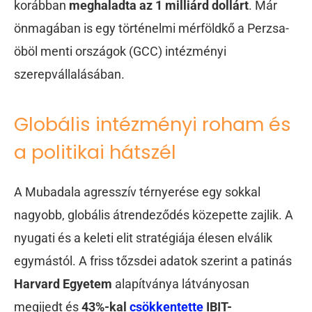
korábban
meghaladta az 1 milliárd dollárt
. Már
önmagában is egy történelmi mérföldkő a Perzsa-
öböl menti országok (GCC) intézményi
szerepvállalásában.
Globális intézményi roham és
a politikai hátszél
A Mubadala agresszív térnyerése egy sokkal
nagyobb, globális átrendeződés közepette zajlik. A
nyugati és a keleti elit stratégiája élesen elválik
egymástól. A friss tőzsdei adatok szerint a patinás
Harvard Egyetem
alapítványa látványosan
megijedt és
43%-kal
csökkentette
IBIT-