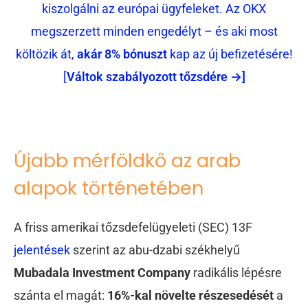
kiszolgálni az európai ügyfeleket. Az OKX
megszerzett minden engedélyt – és aki most
költözik át,
akár 8% bónuszt
kap az új befizetésére!
[
Váltok szabályozott tőzsdére →]
Újabb mérföldkő az arab
alapok történetében
A friss amerikai tőzsdefelügyeleti (SEC) 13F
jelentések
szerint az abu-dzabi székhelyű
Mubadala Investment Company
radikális lépésre
szánta el magát:
16%-kal növelte részesedését
a