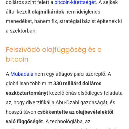
dolláros szint felett a
bitcoin-kitettségét
. A sejkek
által kezelt
olajmilliárdok
nem ideiglenes
menedéket, hanem fix, stratégiai bázist építenek ki
a szektorban.
Felszívódó olajfüggőség és a
bitcoin
A
Mubadala
nem egy átlagos piaci szereplő. A
globálisan több mint
330 milliárd dolláros
eszköztartományt
kezelő óriás elsődleges feladata
az, hogy diverzifikálja Abu-Dzabi gazdaságát, és
hosszú távon
csökkentette az olajbevételektől
való függőségét
. A technológiába, az