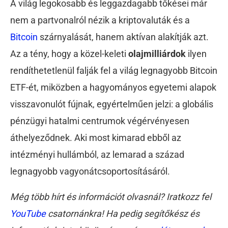
A világ legokosabb és leggazdagabb tőkései már
nem a partvonalról nézik a kriptovaluták és a
Bitcoin
szárnyalását, hanem aktívan alakítják azt.
Az a tény, hogy a közel-keleti
olajmilliárdok
ilyen
rendíthetetlenül falják fel a világ legnagyobb Bitcoin
ETF-ét, miközben a hagyományos egyetemi alapok
visszavonulót fújnak, egyértelműen jelzi: a globális
pénzügyi hatalmi centrumok végérvényesen
áthelyeződnek. Aki most kimarad ebből az
intézményi hullámból, az lemarad a század
legnagyobb vagyonátcsoportosításáról.
Még több hírt és információt olvasnál? Iratkozz fel
YouTube
csatornánkra! Ha pedig segítőkész és