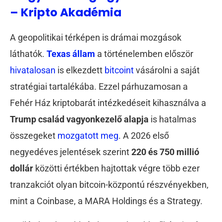
– Kripto Akadémia
A geopolitikai térképen is drámai mozgások
láthatók.
Texas állam
a történelemben először
hivatalosan
is elkezdett
bitcoint
vásárolni a saját
stratégiai tartalékába. Ezzel párhuzamosan a
Fehér Ház kriptobarát intézkedéseit kihasználva a
Trump család vagyonkezelő alapja
is hatalmas
összegeket
mozgatott meg
. A 2026 első
negyedéves jelentések szerint
220 és 750 millió
dollár
közötti értékben hajtottak végre több ezer
tranzakciót olyan bitcoin-központú részvényekben,
mint a Coinbase, a MARA Holdings és a Strategy.