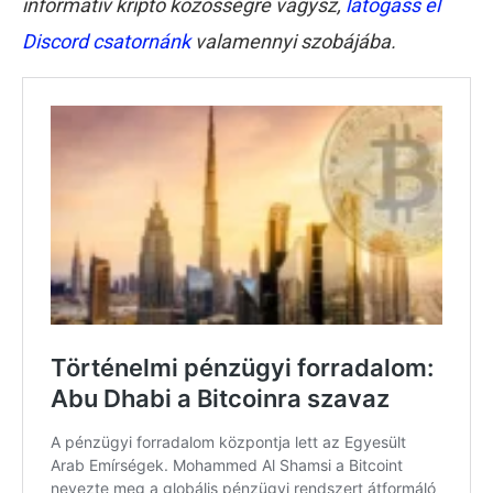
informatív kripto közösségre vágysz,
látogass el
Discord csatornánk
valamennyi szobájába.