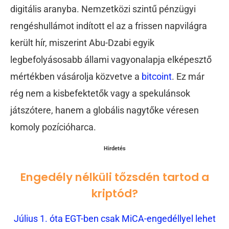
digitális aranyba. Nemzetközi szintű pénzügyi
rengéshullámot indított el az a frissen napvilágra
került hír, miszerint Abu-Dzabi egyik
legbefolyásosabb állami vagyonalapja elképesztő
mértékben vásárolja közvetve a
bitcoint
. Ez már
rég nem a kisbefektetők vagy a spekulánsok
játszótere, hanem a globális nagytőke véresen
komoly pozícióharca.
Hirdetés
Engedély nélküli tőzsdén tartod a
kriptód?
Július 1. óta EGT-ben csak MiCA-engedéllyel lehet