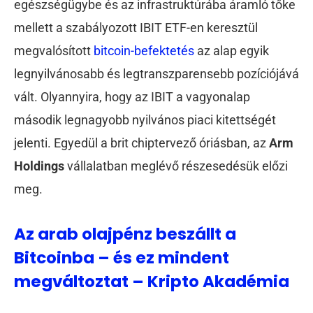
egészségügybe és az infrastruktúrába áramló tőke
mellett a szabályozott IBIT ETF-en keresztül
megvalósított
bitcoin-befektetés
az alap egyik
legnyilvánosabb és legtranszparensebb pozíciójává
vált. Olyannyira, hogy az IBIT a vagyonalap
második legnagyobb nyilvános piaci kitettségét
jelenti. Egyedül a brit chiptervező óriásban, az
Arm
Holdings
vállalatban meglévő részesedésük előzi
meg.
Az arab olajpénz beszállt a
Bitcoinba – és ez mindent
megváltoztat – Kripto Akadémia