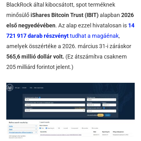
BlackRock által kibocsátott, spot terméknek
minősülő
iShares Bitcoin Trust (IBIT)
alapban
2026
első negyedévében
. Az alap ezzel hivatalosan is
14
721 917 darab részvényt
tudhat a magáénak
,
amelyek összértéke a 2026. március 31-i záráskor
565,6 millió dollár volt.
(Ez átszámítva csaknem
205 milliárd forintot jelent.)