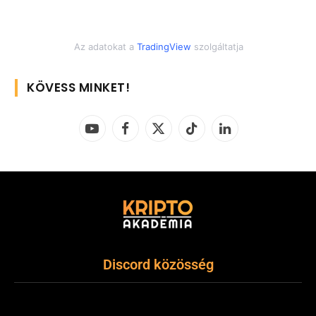
Az adatokat a
TradingView
szolgáltatja
KÖVESS MINKET!
YouTube
Facebook
X
TikTok
LinkedIn
(Twitter)
Discord közösség