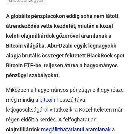
kriptopénzügyek
A globális pénzpiacokon eddig soha nem látott
átrendeződés vette kezdetét, miután a közel-
keleti olajmilliárdok gőzerővel áramlanak a
Bitcoin világába. Abu-Dzabi egyik legnagyobb
alapja brutális összeget fektetett BlackRock spot
Bitcoin ETF-be, teljesen átírva a hagyományos
pénzügyi szabályokat.
Miközben a hagyományos pénzügyi elit egy része
még mindig a
bitcoin
hosszú távú
létjogosultságáról vitatkozik, a Közel-Keleten már
régen eldőlt a kérdés. A felfoghatatlan
olajmilliárdok
megállíthatatlanul áramlanak
a