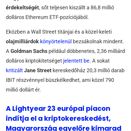
érdekeltségét
, sőt teljesen kiszállt a 86,8 millió
dolláros Ethereum ETF-pozíciójából.
Eközben a Wall Street titánjai és a közel-keleti
olajmilliárdok
könyörtelenül
bezsákolnak mindent.
A
Goldman Sachs
például döbbenetes, 2,36 milliárd
dolláros kriptokitetséget
jelentett be
. A sokat
kritizált
Jane Street
kereskedőház 20,3 millió darab
IBIT részvénnyel büszkélkedhet, ami közel 790
millió dollárt ér.
A Lightyear 23 európai piacon
indítja el a kriptokereskedést,
Magyarország egyelőre kimarad