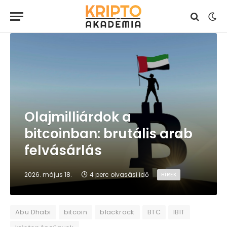
Olajmilliárdok a
bitcoinban: brutális arab
felvásárlás
2026. május 18.
4 perc olvasási idő
HÍREK
Abu Dhabi
bitcoin
blackrock
BTC
IBIT