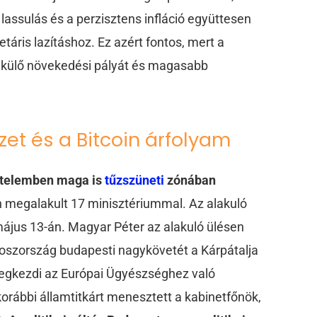
 lassulás és a perzisztens infláció együttesen
áris lazításhoz. Ez azért fontos, mert a
külő növekedési pályát és magasabb
zet és a Bitcoin árfolyam
értelemben maga is
tűzszüneti
zónában
 megalakult 17 minisztériummal.
Az alakuló
ájus 13-án. Magyar Péter az alakuló ülésen
roszország budapesti nagykövetét a Kárpátalja
egkezdi az Európai Ügyészséghez való
orábbi államtitkárt menesztett a kabinetfőnök,