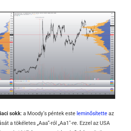
piaci sokk
: a Moody’s péntek este
leminősítette
az
át a tökéletes „Aaa”-ról „Aa1″-re. Ezzel az USA