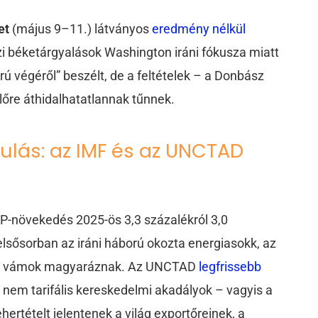
et
(május 9–11.) látványos
eredmény nélkül
zi béketárgyalások Washington iráni fókusza miatt
rú végéről” beszélt, de a feltételek – a Donbász
lőre áthidalhatatlannak tűnnek.
ulás: az IMF és az UNCTAD
DP-növekedés 2025-ös 3,3 százalékról 3,0
elsősorban az iráni háború okozta energiasokk, az
kedő vámok magyaráznak. Az UNCTAD
legfrissebb
 a nem tarifális kereskedelmi akadályok – vagyis a
hertételt jelentenek a világ exportőreinek, a