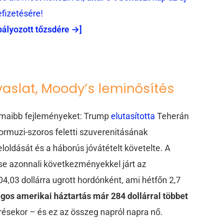
efizetésére!
bályozott tőzsdére →]
avaslat, Moody’s leminősítés
ámaibb fejleményeket: Trump
elutasította
Teherán
Hormuzi-szoros feletti szuverenitásának
loldását és a háborús jóvátételt követelte. A
e azonnali következményekkel járt az
04,03 dollárra ugrott hordónként, ami hétfőn 2,7
agos amerikai háztartás már 284 dollárral többet
törésekor – és ez az összeg napról napra nő.