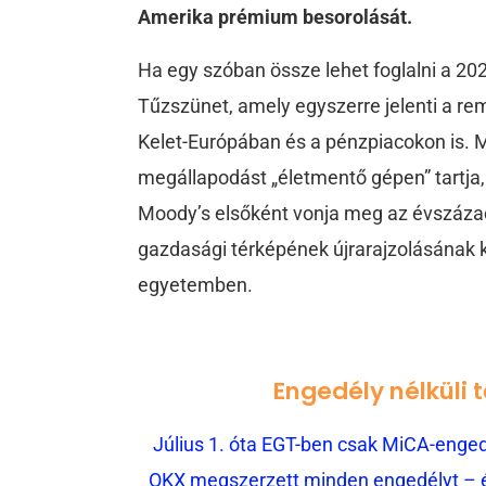
Amerika prémium besorolását.
Ha egy szóban össze lehet foglalni a 202
Tűzszünet, amely egyszerre jelenti a re
Kelet-Európában és a pénzpiacokon is. 
megállapodást „életmentő gépen” tartja, 
Moody’s elsőként vonja meg az évszázado
gazdasági térképének újrarajzolásának 
egyetemben.
Engedély nélküli 
Július 1. óta EGT-ben csak MiCA-engedé
OKX megszerzett minden engedélyt – és