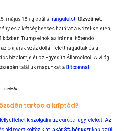
6. május 18-i globális
hangulatot
:
tűzszünet
.
mény és a kétségbeesés határát a Közel-Keleten,
Miközben Trump elnök az Iránnal kötendő
az olajárak száz dollár felett ragadtak és a
s bizalomjelét az Egyesült Államoktól. A világ
közepén találjuk magunkat a
Bitcoinnal
Hirdetés
tőzsdén tartod a kriptód?
llyel lehet kiszolgálni az európai ügyfeleket. Az
 aki most költözik át,
akár 8% bónuszt
kap az új