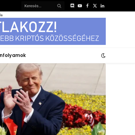
Discord
YouTube
Facebook
X
LinkedIn
(Twitter)
és
anfolyamok