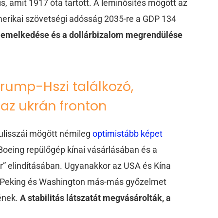
is, amit 1917 óta tartott. A leminősítés mögött az
amerikai szövetségi adósság 2035-re a GDP 134
emelkedése és a dollárbizalom megrendülése
Trump-Hszi találkozó,
j az ukrán fronton
ulisszái mögött némileg
optimistább képet
Boeing repülőgép kínai vásárlásában és a
” elindításában. Ugyanakkor az USA és Kína
. Peking és Washington más-más győzelmet
ének.
A stabilitás látszatát megvásárolták, a