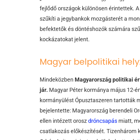
fejlődő országok különösen érintettek. A
szűkíti a jegybankok mozgásterét a monet
befektetők és döntéshozók számára szű
kockázatokat jelent.
Magyar belpolitikai hely
Mindeközben
Magyarország politikai 
jár.
Magyar Péter kormánya május 12-én
kormányülést Ópusztaszeren tartották m
bejelentette: Magyarország berendeli O
ellen intézett orosz
dróncsapás
miatt, m
csatlakozás előkészítését. Tizenhárom k