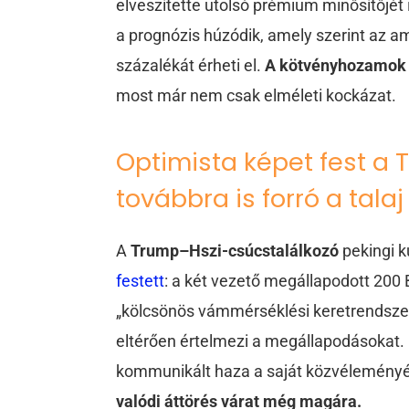
elveszítette utolsó prémium minősítőjét 
a prognózis húzódik, amely szerint az 
százalékát érheti el.
A kötvényhozamok 
most már nem csak elméleti kockázat.
Optimista képet fest a 
továbbra is forró a tala
A
Trump–Hszi-csúcstalálkozó
pekingi k
festett
: a két vezető megállapodott 200 
„kölcsönös vámmérséklési keretrendszer
eltérően értelmezi a megállapodásokat
kommunikált haza a saját közvélemény
valódi áttörés várat még magára.