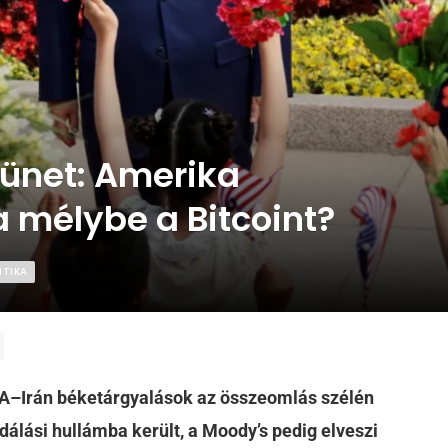
zünet: Amerika
a mélybe a Bitcoint?
ITIKA
A–Irán béketárgyalások az összeomlás szélén
vidálási hullámba került, a Moody’s pedig elveszi