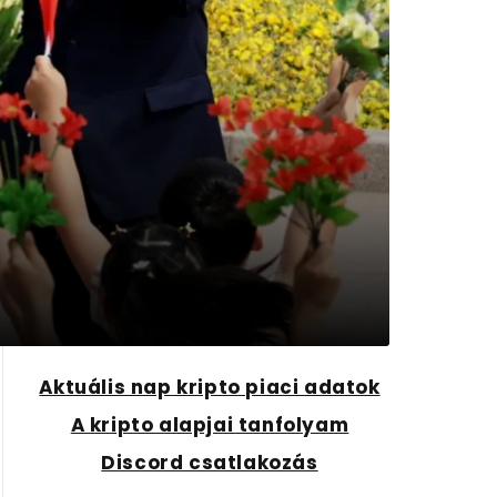
Aktuális nap kripto piaci adatok
A kripto alapjai tanfolyam
Discord csatlakozás