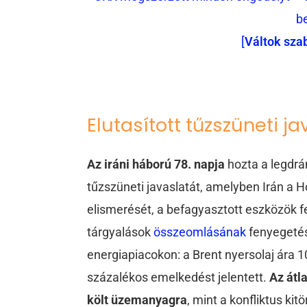
b
[
Váltok sza
Elutasított tűzszüneti j
Az iráni háború 78. napja
hozta a legdr
tűzszüneti javaslatát, amelyben Irán a 
elismerését, a befagyasztott eszközök fe
tárgyalások
összeomlásának
fenyegetés
energiapiacokon: a Brent nyersolaj ára 1
százalékos emelkedést jelentett.
Az átl
költ üzemanyagra
, mint a konfliktus ki