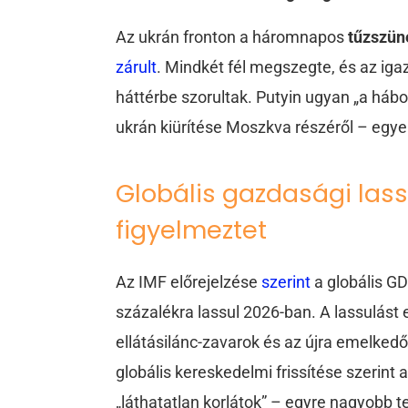
Az ukrán fronton a háromnapos
tűzszün
zárult
.
Mindkét fél megszegte, és az iga
háttérbe szorultak. Putyin ugyan „a hábo
ukrán kiürítése Moszkva részéről – egye
Globális gazdasági lass
figyelmeztet
Az IMF előrejelzése
szerint
a globális G
százalékra lassul 2026-ban. A lassulást 
ellátásilánc-zavarok és az újra emel
globális kereskedelmi frissítése szerint
„láthatatlan korlátok” – egyre nagyobb te