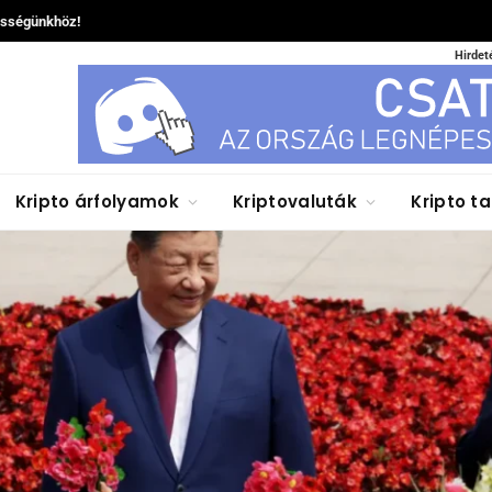
össégünkhöz!
Hirdet
Kripto árfolyamok
Kriptovaluták
Kripto t