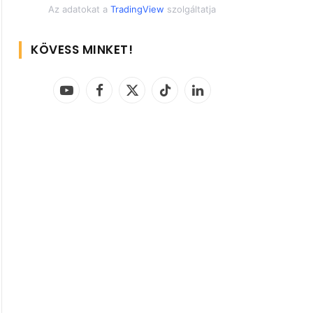
Az adatokat a
TradingView
szolgáltatja
KÖVESS MINKET!
YouTube
Facebook
X
TikTok
LinkedIn
(Twitter)