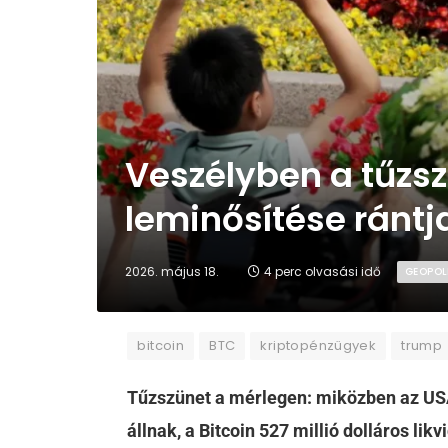
Veszélyben a tűzs
leminősítése rántj
2026. május 18.
4 perc olvasási idő
GEOPOL
bitcoin
BTC
kriptopénzügyek
trump
Tűzszünet a mérlegen: miközben az US
állnak, a
Bitcoin
527 millió dolláros lik