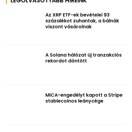
LEGOLVASOTTABB HÍREINK
Az XRP ETF-ek bevételei 93
százalékot zuhantak, a bálnák
viszont vásárolnak
A Solana hálózat új tranzakciós
rekordot döntött
MiCA-engedélyt kapott a Stripe
stablecoinos leánycége