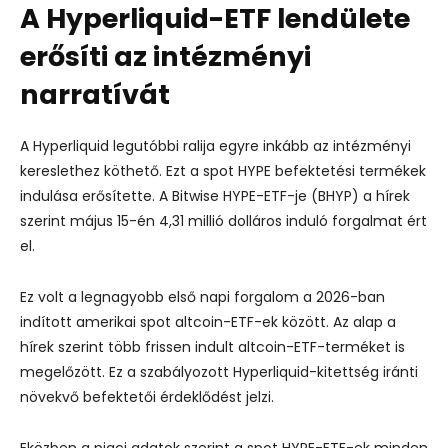
A Hyperliquid-ETF lendülete
erősíti az intézményi
narratívát
A Hyperliquid legutóbbi ralija egyre inkább az intézményi
kereslethez köthető. Ezt a spot HYPE befektetési termékek
indulása erősítette. A Bitwise HYPE-ETF-je (BHYP) a hírek
szerint május 15-én 4,31 millió dolláros induló forgalmat ért
el.
Ez volt a legnagyobb első napi forgalom a 2026-ban
indított amerikai spot altcoin-ETF-ek között. Az alap a
hírek szerint több frissen indult altcoin-ETF-terméket is
megelőzött. Ez a szabályozott Hyperliquid-kitettség iránti
növekvő befektetői érdeklődést jelzi.
Eközben a piaci adatok szerint a spot HYPE-ETF-ek minden