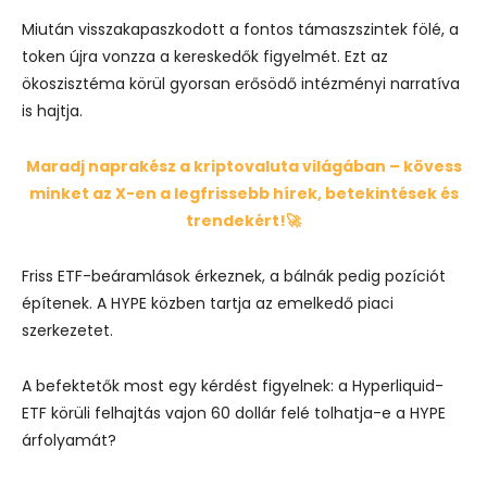
Miután visszakapaszkodott a fontos támaszszintek fölé, a
token újra vonzza a kereskedők figyelmét. Ezt az
ökoszisztéma körül gyorsan erősödő intézményi narratíva
is hajtja.
Maradj naprakész a kriptovaluta világában – kövess
minket az X-en a legfrissebb hírek, betekintések és
trendekért!🚀
Friss ETF-beáramlások érkeznek, a bálnák pedig pozíciót
építenek. A HYPE közben tartja az emelkedő piaci
szerkezetet.
A befektetők most egy kérdést figyelnek: a Hyperliquid-
ETF körüli felhajtás vajon 60 dollár felé tolhatja-e a HYPE
árfolyamát?