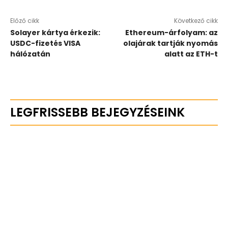
Előző cikk
Következő cikk
Solayer kártya érkezik:
Ethereum-árfolyam: az
USDC-fizetés VISA
olajárak tartják nyomás
hálózatán
alatt az ETH-t
LEGFRISSEBB BEJEGYZÉSEINK