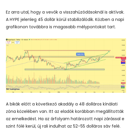
Ez arra utal, hogy a vevők a visszahúzódásoknál is aktívak.
A HYPE jelenleg 45 dollár körül stabilizálódik. Közben a napi
grafikonon továbbra is magasabb mélypontokat tart.
A bikák előtt a következő akadály a 48 dolláros kínálati
zóna közelében van. Itt az eladók korábban megállították
az emelkedést. Ha az árfolyam határozott napi zárással e
szint fölé kerül, új rali indulhat az 52–55 dolláros sáv felé.