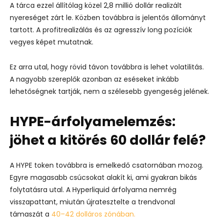
A tárca ezzel állítólag közel 2,8 millió dollár realizált
nyereséget zárt le. Közben továbbra is jelentős állományt
tartott. A profitrealizálás és az agresszív long pozíciók
vegyes képet mutatnak.
Ez arra utal, hogy rövid távon továbbra is lehet volatilitás.
A nagyobb szereplők azonban az eséseket inkább
lehetőségnek tartják, nem a szélesebb gyengeség jelének.
HYPE-árfolyamelemzés:
jöhet a kitörés 60 dollár felé?
A HYPE token továbbra is emelkedő csatornában mozog.
Egyre magasabb csúcsokat alakít ki, ami gyakran bikás
folytatásra utal. A Hyperliquid árfolyama nemrég
visszapattant, miután újratesztelte a trendvonal
támaszát a
40–42 dolláros zónában.