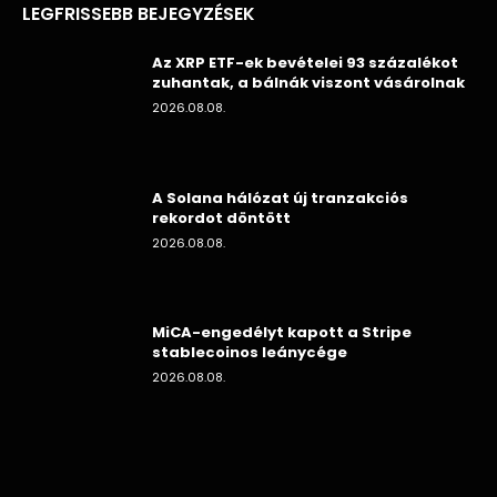
LEGFRISSEBB BEJEGYZÉSEK
Az XRP ETF-ek bevételei 93 százalékot
zuhantak, a bálnák viszont vásárolnak
2026.08.08.
A Solana hálózat új tranzakciós
rekordot döntött
2026.08.08.
MiCA-engedélyt kapott a Stripe
stablecoinos leánycége
2026.08.08.