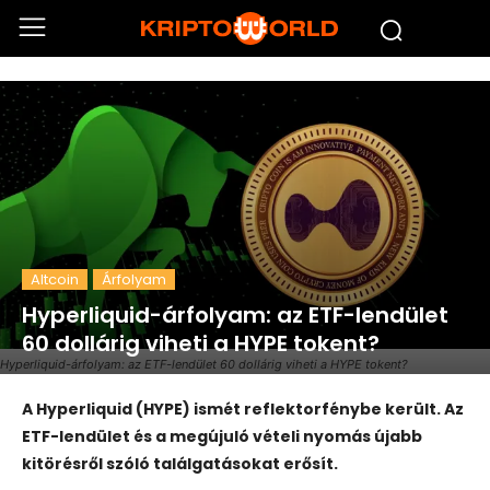
Altcoin
Árfolyam
Hyperliquid-árfolyam: az ETF-lendület
60 dollárig viheti a HYPE tokent?
Hyperliquid-árfolyam: az ETF-lendület 60 dollárig viheti a HYPE tokent?
A Hyperliquid (HYPE) ismét reflektorfénybe került. Az
ETF-lendület és a megújuló vételi nyomás újabb
kitörésről szóló találgatásokat erősít.