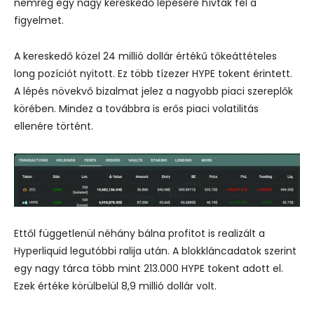
nemrég egy nagy kereskedő lépésére hívták fel a
figyelmet.
A kereskedő közel 24 millió dollár értékű tőkeáttételes
long pozíciót nyitott. Ez több tízezer HYPE tokent érintett.
A lépés növekvő bizalmat jelez a nagyobb piaci szereplők
körében. Mindez a továbbra is erős piaci volatilitás
ellenére történt.
Ettől függetlenül néhány bálna profitot is realizált a
Hyperliquid legutóbbi ralija után. A blokkláncadatok szerint
egy nagy tárca több mint 213.000 HYPE tokent adott el.
Ezek értéke körülbelül 8,9 millió dollár volt.