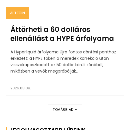
ALTCOIN
Áttörheti a 60 dolláros
ellenállást a HYPE árfolyama
A Hyperliquid árfolyama újra fontos döntési ponthoz
érkezett: a HYPE token a meredek korrekció után
visszakapaszkodott az 50 dollár körüli zónából,
miközben a vevők megpróbálják...
2026.08.08.
TOVÁBBIAK