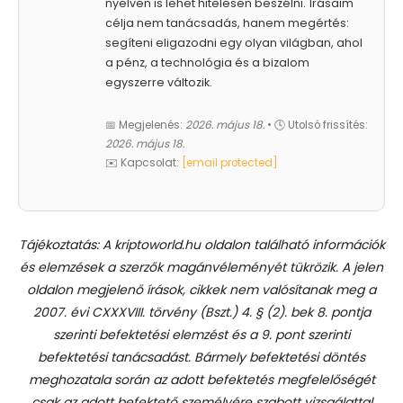
nyelven is lehet hitelesen beszélni. Írásaim
célja nem tanácsadás, hanem megértés:
segíteni eligazodni egy olyan világban, ahol
a pénz, a technológia és a bizalom
egyszerre változik.
📅 Megjelenés:
2026. május 18.
• 🕓 Utolsó frissítés:
2026. május 18.
✉️ Kapcsolat:
[email protected]
Tájékoztatás: A kriptoworld.hu oldalon található információk
és elemzések a szerzők magánvéleményét tükrözik. A jelen
oldalon megjelenő írások, cikkek nem valósítanak meg a
2007. évi CXXXVIII. törvény (Bszt.) 4. § (2). bek 8. pontja
szerinti befektetési elemzést és a 9. pont szerinti
befektetési tanácsadást.
Bármely befektetési döntés
meghozatala során az adott befektetés megfelelőségét
csak az adott befektető személyére szabott vizsgálattal