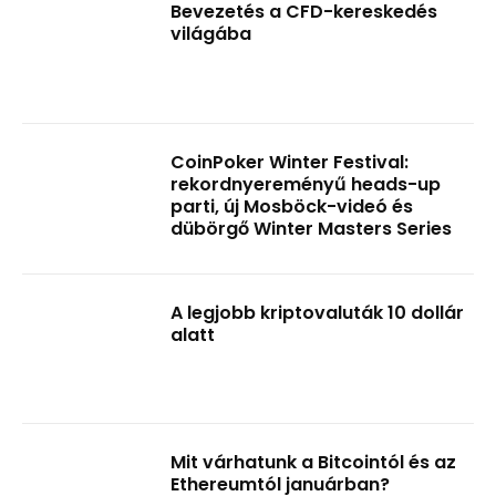
Bevezetés a CFD-kereskedés
világába
CoinPoker Winter Festival:
rekordnyereményű heads-up
parti, új Mosböck-videó és
dübörgő Winter Masters Series
A legjobb kriptovaluták 10 dollár
alatt
Mit várhatunk a Bitcointól és az
Ethereumtól januárban?