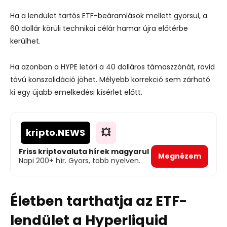
Ha a lendület tartós ETF-beáramlások mellett gyorsul, a
60 dollár körüli technikai célár hamar újra előtérbe
kerülhet.
Ha azonban a HYPE letöri a 40 dolláros támaszzónát, rövid
távú konszolidáció jöhet. Mélyebb korrekció sem zárható
ki egy újabb emelkedési kísérlet előtt.
kripto
.NEWS
💥
Friss kriptovaluta hírek magyarul
Megnézem
Napi 200+ hír. Gyors, több nyelven.
Életben tarthatja az ETF-
lendület a Hyperliquid