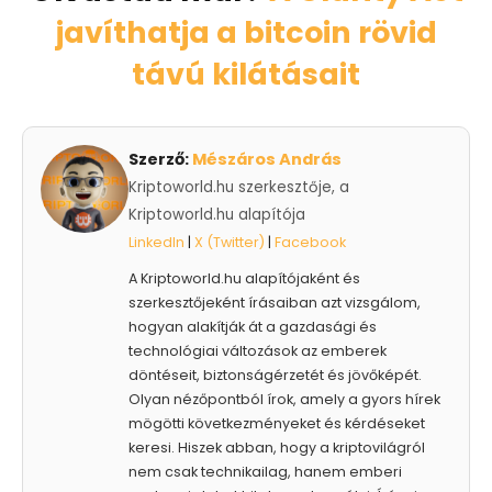
javíthatja a bitcoin rövid
távú kilátásait
Szerző:
Mészáros András
Kriptoworld.hu szerkesztője, a
Kriptoworld.hu alapítója
LinkedIn
|
X (Twitter)
|
Facebook
A Kriptoworld.hu alapítójaként és
szerkesztőjeként írásaiban azt vizsgálom,
hogyan alakítják át a gazdasági és
technológiai változások az emberek
döntéseit, biztonságérzetét és jövőképét.
Olyan nézőpontból írok, amely a gyors hírek
mögötti következményeket és kérdéseket
keresi. Hiszek abban, hogy a kriptovilágról
nem csak technikailag, hanem emberi