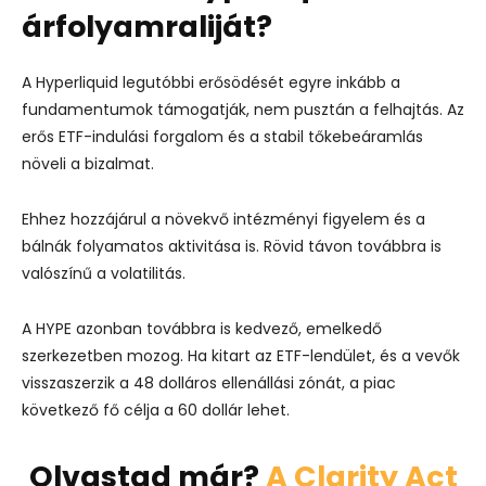
árfolyamraliját?
A Hyperliquid legutóbbi erősödését egyre inkább a
fundamentumok támogatják, nem pusztán a felhajtás. Az
erős ETF-indulási forgalom és a stabil tőkebeáramlás
növeli a bizalmat.
Ehhez hozzájárul a növekvő intézményi figyelem és a
bálnák folyamatos aktivitása is. Rövid távon továbbra is
valószínű a volatilitás.
A HYPE azonban továbbra is kedvező, emelkedő
szerkezetben mozog. Ha kitart az ETF-lendület, és a vevők
visszaszerzik a 48 dolláros ellenállási zónát, a piac
következő fő célja a 60 dollár lehet.
Olvastad már?
A Clarity Act