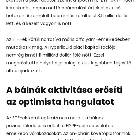
kereskedési napon nettó beáramlást értek el az első
hetükön. A kumulált beáramlás körülbelül 3,1 millió dollár
lett, és a kezelt vagyon is nőtt.
Az ETF-ek körüli narratíva máris árfolyam-emelkedésben
mutatkozik meg. A Hyperliquid piaci kapitalizációja
nemrég ismét 11 milliárd dollár fölé nőtt. Ezzel
megerősítette helyét a jelenlegi ciklus legjobban teljesítő
altcoinjai között.
A bálnák aktivitása erősíti
az optimista hangulatot
Az ETF-ek körüli optimizmus mellett a bálnák
pozicionálódása is erősíti a HYPE-pal kapcsolatos
emelkedő várakozásokat. Az on-chain követőplatformok