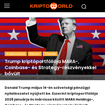
Kriptovaluta
Bitcoin
Tőzsde
Trump kriptóportfóliója MARA-,
Coinbase- és Strategy-részvényekkel
bővült
Trump kriptóportfóliója MARA-, Coinbase- és Strategy-részvényekkel bővült
Donald Trump május 14-én szövetségi pénzügyi
nyilatkozatot nyújtott be. Eszerint kriptoportfóliója
2026 januárja és márciusa között MARA Holdings-,