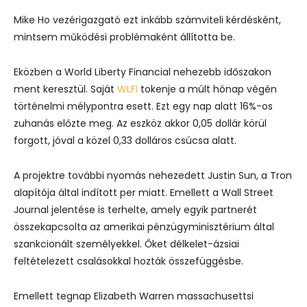
Mike Ho vezérigazgató ezt inkább számviteli kérdésként,
mintsem működési problémaként állította be.
Eközben a World Liberty Financial nehezebb időszakon
ment keresztül. Saját
WLFI
tokenje a múlt hónap végén
történelmi mélypontra esett. Ezt egy nap alatt 16%-os
zuhanás előzte meg. Az eszköz akkor 0,05 dollár körül
forgott, jóval a közel 0,33 dolláros csúcsa alatt.
A projektre további nyomás nehezedett Justin Sun, a Tron
alapítója által indított per miatt. Emellett a Wall Street
Journal jelentése is terhelte, amely egyik partnerét
összekapcsolta az amerikai pénzügyminisztérium által
szankcionált személyekkel. Őket délkelet-ázsiai
feltételezett csalásokkal hozták összefüggésbe.
Emellett tegnap Elizabeth Warren massachusettsi