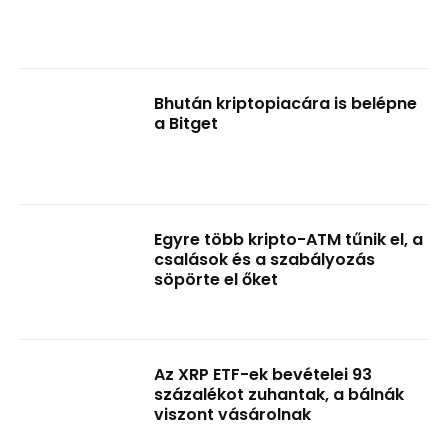
Bhután kriptopiacára is belépne
a Bitget
Egyre több kripto-ATM tűnik el, a
csalások és a szabályozás
söpörte el őket
Az XRP ETF-ek bevételei 93
százalékot zuhantak, a bálnák
viszont vásárolnak