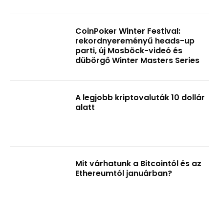
CoinPoker Winter Festival:
rekordnyereményű heads-up
parti, új Mosböck-videó és
dübörgő Winter Masters Series
A legjobb kriptovaluták 10 dollár
alatt
Mit várhatunk a Bitcointól és az
Ethereumtól januárban?