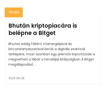
TŐZSDE
Bhután kriptopiacára is
belépne a Bitget
Bhutan eddig főként vízenergiájával és
bitcoinbányászatával került a digitális eszközök
térképére, most azonban egy jelentős kriptotőzsde is
megvetheti a lábát a himalájai királyságban A Bitget
megállapodást...
2026.08.08.