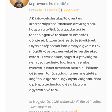
Kriptoworld.hu alapítója
LinkedIn
|
X (Twitter)
|
Facebook
A Kriptoworld.hu alapítójaként és
szerkesztőjeként írásaiban azt vizsgálom,
hogyan alakítják át a gazdasági és
technológiai változások az emberek
döntéseit, biztonságérzetét és jövőképét.
Olyan nézőpontból írok, amely a gyors hírek
mögötti következményeket és kérdéseket
keresi. Hiszek abban, hogy a kriptovilágról
nem csak technikailag, hanem emberi
nyelven is lehet hitelesen beszélni. Írásaim
célja nem tanácsadás, hanem megértés:
segíteni eligazodni egy olyan világban, ahol
a pénz, a technológia és a bizalom
egyszerre változik.
📅 Megjelenés:
2026. május 18.
• 🕓 Utolsó frissítés:
2026. május 18.