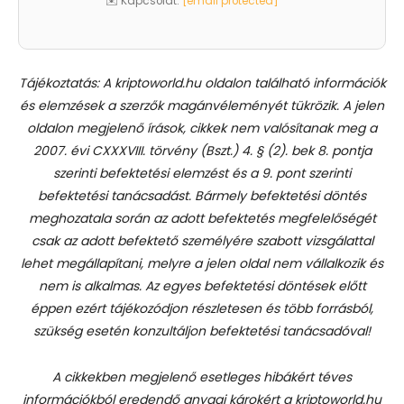
✉️ Kapcsolat:
[email protected]
Tájékoztatás: A kriptoworld.hu oldalon található információk
és elemzések a szerzők magánvéleményét tükrözik. A jelen
oldalon megjelenő írások, cikkek nem valósítanak meg a
2007. évi CXXXVIII. törvény (Bszt.) 4. § (2). bek 8. pontja
szerinti befektetési elemzést és a 9. pont szerinti
befektetési tanácsadást.
Bármely befektetési döntés
meghozatala során az adott befektetés megfelelőségét
csak az adott befektető személyére szabott vizsgálattal
lehet megállapítani, melyre a jelen oldal nem vállalkozik és
nem is alkalmas. Az egyes befektetési döntések előtt
éppen ezért tájékozódjon részletesen és több forrásból,
szükség esetén konzultáljon befektetési tanácsadóval!
A cikkekben megjelenő esetleges hibákért téves
információkból eredendő anyagi károkért a kriptoworld.hu