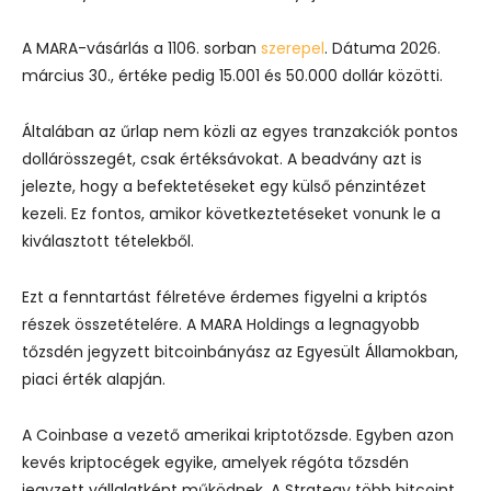
A MARA-vásárlás a 1106. sorban
szerepel
. Dátuma 2026.
március 30., értéke pedig 15.001 és 50.000 dollár közötti.
Általában az űrlap nem közli az egyes tranzakciók pontos
dollárösszegét, csak értéksávokat. A beadvány azt is
jelezte, hogy a befektetéseket egy külső pénzintézet
kezeli. Ez fontos, amikor következtetéseket vonunk le a
kiválasztott tételekből.
Ezt a fenntartást félretéve érdemes figyelni a kriptós
részek összetételére. A MARA Holdings a legnagyobb
tőzsdén jegyzett bitcoinbányász az Egyesült Államokban,
piaci érték alapján.
A Coinbase a vezető amerikai kriptotőzsde. Egyben azon
kevés kriptocégek egyike, amelyek régóta tőzsdén
jegyzett vállalatként működnek. A Strategy több bitcoint