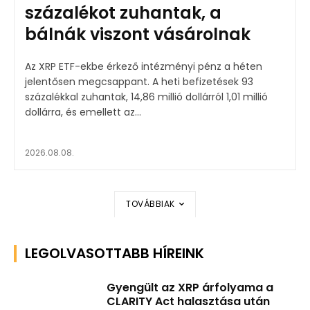
százalékot zuhantak, a
bálnák viszont vásárolnak
Az XRP ETF-ekbe érkező intézményi pénz a héten
jelentősen megcsappant. A heti befizetések 93
százalékkal zuhantak, 14,86 millió dollárról 1,01 millió
dollárra, és emellett az...
2026.08.08.
TOVÁBBIAK
LEGOLVASOTTABB HÍREINK
Gyengült az XRP árfolyama a
CLARITY Act halasztása után