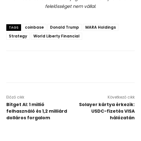
felelősséget nem vállal.
coinbase
Donald Trump
MARA Holdings
TAGS
Strategy
World Liberty Financial
Előző cikk
Következő cikk
Bitget AI: 1 millió
Solayer kártya érkezik:
felhasználó és 1,2 milliárd
USDC-fizetés VISA
dolláros forgalom
hálózatán