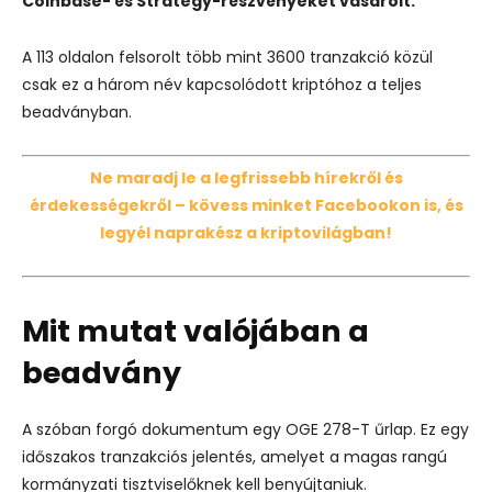
Coinbase- és Strategy-részvényeket vásárolt.
A 113 oldalon felsorolt több mint 3600 tranzakció közül
csak ez a három név kapcsolódott kriptóhoz a teljes
beadványban.
Ne maradj le a legfrissebb hírekről és
érdekességekről – kövess minket Facebookon is, és
legyél naprakész a kriptovilágban!
Mit mutat valójában a
beadvány
A szóban forgó dokumentum egy OGE 278-T űrlap. Ez egy
időszakos tranzakciós jelentés, amelyet a magas rangú
kormányzati tisztviselőknek kell benyújtaniuk.