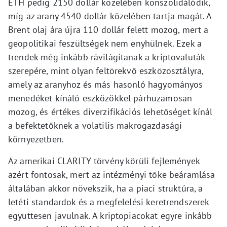
ETH pedig 2150 dollár közelében konszolidálódik,
míg az arany 4540 dollár közelében tartja magát. A
Brent olaj ára újra 110 dollár felett mozog, mert a
geopolitikai feszültségek nem enyhülnek. Ezek a
trendek még inkább rávilágítanak a kriptovaluták
szerepére, mint olyan feltörekvő eszközosztályra,
amely az aranyhoz és más hasonló hagyományos
menedéket kínáló eszközökkel párhuzamosan
mozog, és értékes diverzifikációs lehetőséget kínál
a befektetőknek a volatilis makrogazdasági
környezetben.
Az amerikai CLARITY törvény körüli fejlemények
azért fontosak, mert az intézményi tőke beáramlása
általában akkor növekszik, ha a piaci struktúra, a
letéti standardok és a megfelelési keretrendszerek
együttesen javulnak. A kriptopiacokat egyre inkább