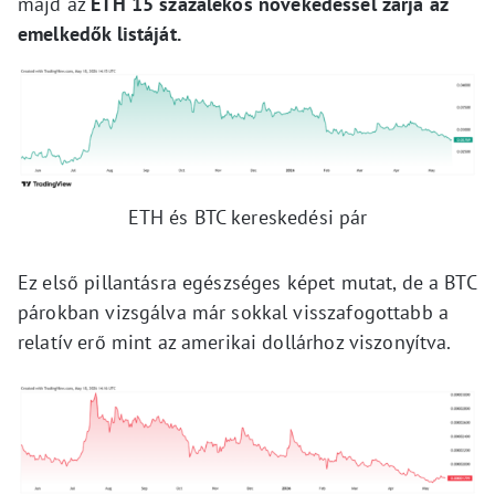
majd az
ETH 15 százalékos növekedéssel zárja az
emelkedők listáját.
ETH és BTC kereskedési pár
Ez első pillantásra egészséges képet mutat, de a BTC
párokban vizsgálva már sokkal visszafogottabb a
relatív erő mint az amerikai dollárhoz viszonyítva.