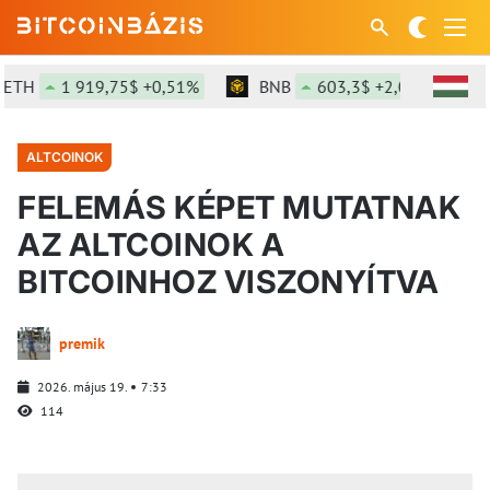
TH
1 919,75$ +0,51%
BNB
603,3$ +2,04%
SO
ALTCOINOK
FELEMÁS KÉPET MUTATNAK
AZ ALTCOINOK A
BITCOINHOZ VISZONYÍTVA
premik
2026. május 19.
7:33
114