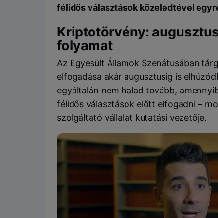
félidős választások közeledtével egyr
Kriptotörvény: augusztusig
folyamat
Az Egyesült Államok Szenátusában tárgy
elfogadása akár augusztusig is elhúzódh
egyáltalán nem halad tovább, amennyi
félidős választások előtt elfogadni – 
szolgáltató vállalat kutatási vezetője.