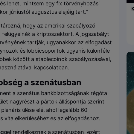
és lehet, mintsem egy fix törvényhozási
K
or júniustól augusztus elejéig tart.”
atározná, hogy az amerikai szabályozó
felügyelnék a kriptoszektort. A jogszabályt
törvényének tartják, ugyanakkor az elfogadást
ényhozók és lobbicsoportok ugyanis különféle
bbek között a stablecoinok szabályozásával,
ohasználatával kapcsolatban.
öbbség a szenátusban
tment a szenátus bankbizottságának régóta
ület nagyrészt a pártok álláspontja szerint
plenáris ülése elé, ahol legalább 60
 vita elkerüléséhez és az elfogadáshoz.
éggel rendelkeznek a szenátusban, ezért