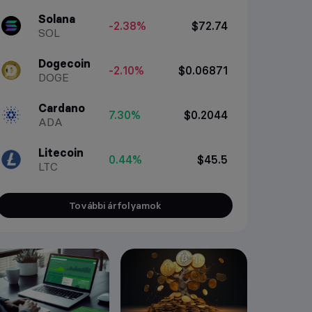
Solana
-2.38%
$72.74
SOL
Dogecoin
-2.10%
$0.06871
DOGE
Cardano
7.30%
$0.2044
ADA
Litecoin
0.44%
$45.5
LTC
További árfolyamok