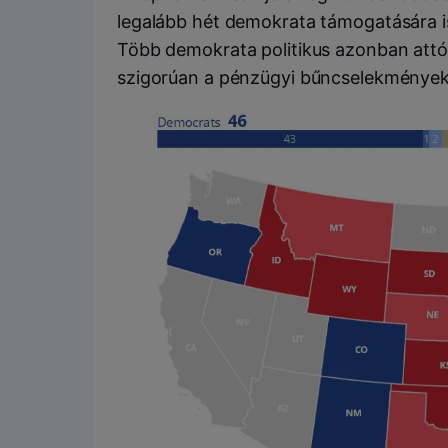
legalább hét demokrata támogatására i
Több demokrata politikus azonban attól 
szigorúan a pénzügyi bűncselekményekk