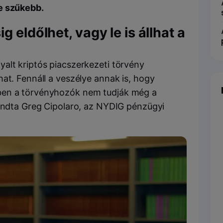
e szűkebb.
 eldőlhet, vagy le is állhat a
alt kriptós piacszerkezeti törvény
at. Fennáll a veszélye annak is, hogy
ben a törvényhozók nem tudják még a
mondta Greg Cipolaro, az NYDIG pénzügyi