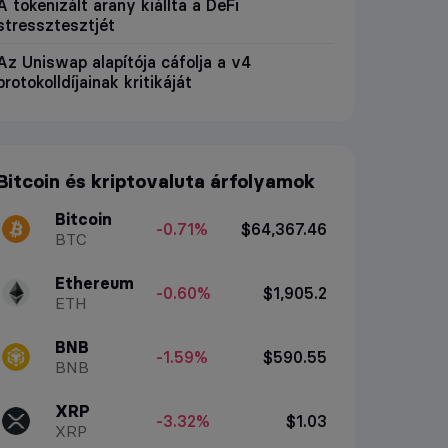
A tokenizált arany kiállta a DeFi
stressztesztjét
Az Uniswap alapítója cáfolja a v4
protokolldíjainak kritikáját
Bitcoin és kriptovaluta árfolyamok
Bitcoin
-0.71%
$64,367.46
BTC
Ethereum
-0.60%
$1,905.2
ETH
BNB
-1.59%
$590.55
BNB
XRP
-3.32%
$1.03
XRP