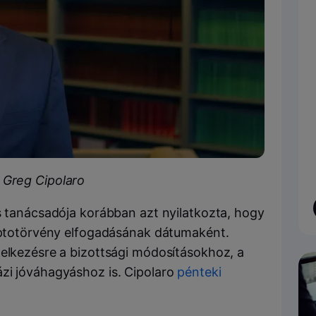
 Greg Cipolaro
ós tanácsadója korábban azt nyilatkozta, hogy
riptotörvény elfogadásának dátumaként.
delkezésre a bizottsági módosításokhoz, a
zi jóváhagyáshoz is. Cipolaro
pénteki