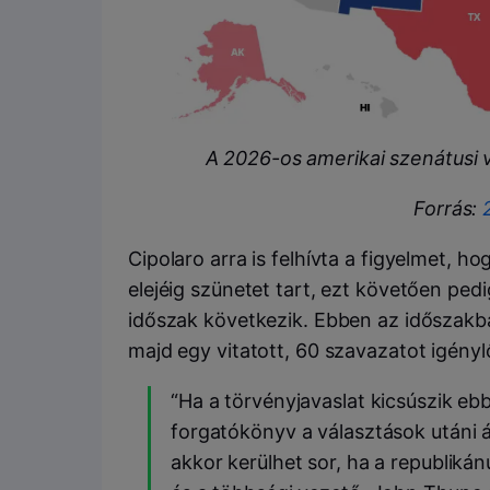
A 2026-os amerikai szenátusi 
Forrás:
Cipolaro arra is felhívta a figyelmet, h
elejéig szünetet tart, ezt követően ped
időszak következik. Ebben az időszakb
majd egy vitatott, 60 szavazatot igényl
“Ha a törvényjavaslat kicsúszik eb
forgatókönyv a választások utáni 
akkor kerülhet sor, ha a republikán