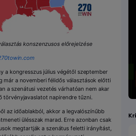
választás konszenzusos előrejelzése
270towin.com
ogy a kongresszus július végétől szeptember
ig már a novemberi félidős választások előtti
an a szenátusi vezetés várhatóan nem akar
ő törvényjavaslatot napirendre tűzni.
ből az időablakból, akkor a legvalószínűbb
Kr
átmeneti ülésszak marad. Erre azonban csak
usok megtartják a szenátus feletti irányítást,