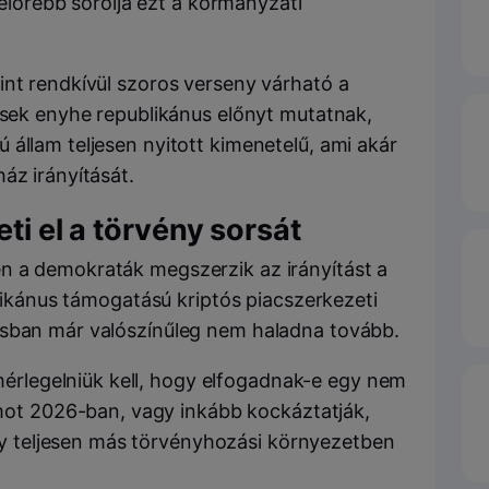
előrébb sorolja ezt a kormányzati
int rendkívül szoros verseny várható a
zések enyhe republikánus előnyt mutatnak,
állam teljesen nyitott kimenetelű, ami akár
áz irányítását.
ti el a törvény sorsát
n a demokraták megszerzik az irányítást a
blikánus támogatású kriptós piacszerkezeti
usban már valószínűleg nem haladna tovább.
mérlegelniük kell, hogy elfogadnak-e egy nem
mot 2026-ban, vagy inkább kockáztatják,
gy teljesen más törvényhozási környezetben