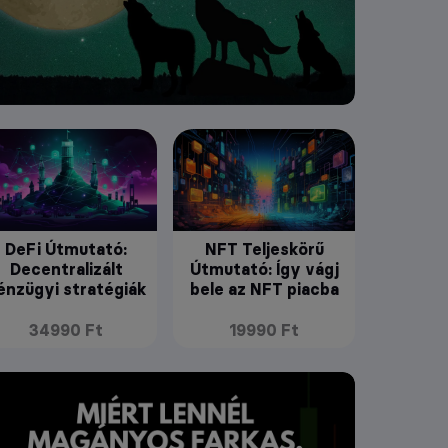
DeFi Útmutató:
NFT Teljeskörű
Decentralizált
Útmutató: Így vágj
énzügyi stratégiák
bele az NFT piacba
34990 Ft
19990 Ft