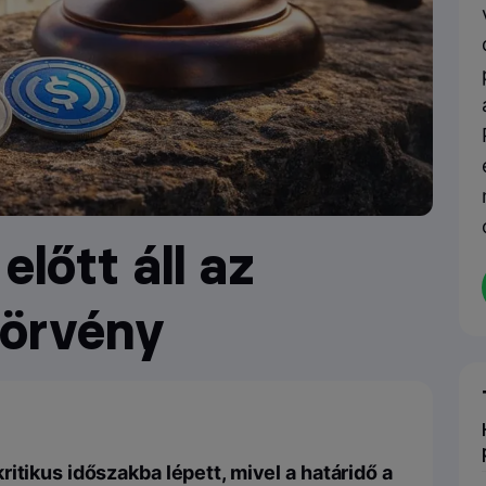
előtt áll az
törvény
itikus időszakba lépett, mivel a határidő a