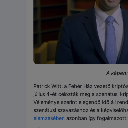
A képen:
Patrick Witt, a Fehér Ház vezető kript
július 4-ét célozták meg a szenátusi k
Véleménye szerint elegendő idő áll ren
szenátusi szavazáshoz és a képviselőhá
elemzésében
azonban így fogalmazott: