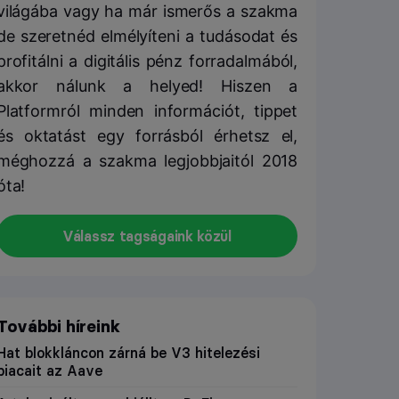
világába vagy ha már ismerős a szakma
de szeretnéd elmélyíteni a tudásodat és
profitálni a digitális pénz forradalmából,
akkor nálunk a helyed! Hiszen a
Platformról minden információt, tippet
és oktatást egy forrásból érhetsz el,
méghozzá a szakma legjobbjaitól 2018
óta!
Válassz tagságaink közül
További híreink
Hat blokkláncon zárná be V3 hitelezési
piacait az Aave