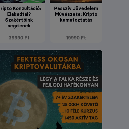
ripto Konzultáció:
Passzív Jövedelem
Elakadtál?
Művészete: Kripto
Szakértőink
kamatoztatás
segítenek
39990 Ft
19990 Ft