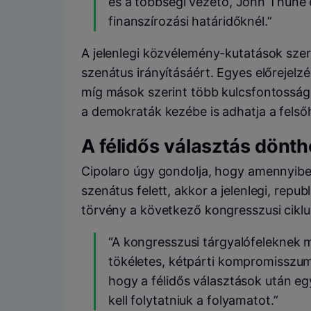
és a többségi vezető, John Thune 
finanszírozási határidőknél.”
A jelenlegi közvélemény-kutatások szer
szenátus irányításáért. Egyes előrejel
míg mások szerint több kulcsfontosságú 
a demokraták kezébe is adhatja a felsőh
A félidős választás dönthe
Cipolaro úgy gondolja, hogy amennyibe
szenátus felett, akkor a jelenlegi, repu
törvény a következő kongresszusi cikl
“A kongresszusi tárgyalófeleknek 
tökéletes, kétpárti kompromisszu
hogy a félidős választások után e
kell folytatniuk a folyamatot.”