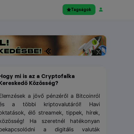
Tagságok
Hogy mi is az a Cryptofalka
Kereskedő Közösség?
Elemzések a jövő pénzéről a Bitcoinról
és a többi kriptovalutáról! Havi
oktatások, élő streamek, tippek, hírek,
közösség! Ha szeretnél hatékonyan
bekapcsolódni a digitális valuták