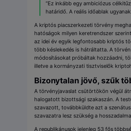
“Ez inkább egy ambiciózus célkitűz
határidő. A reális időablak ugyanakk
A kriptós piacszerkezeti törvény megh
hatóságok milyen keretrendszer szerint 
az idei év egyik legfontosabb kriptós 
több késlekedés is hátráltatta. A törv
módosításokat próbáltak hozzáadni, tö
illetve a kormányzati tisztviselők kript
Bizonytalan jövő, szűk t
A törvényjavaslat csütörtökön végül á
halogatott bizottsági szakaszán. A test
szavazott, továbbküldte azt a szenátus 
szavazatra lesz szükség a hosszadalmas
A republikánusok jelenleg 53 fős többs