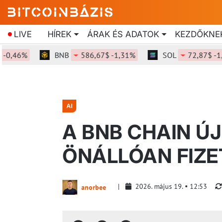
LIVE
HÍREK
ÁRAK ÉS ADATOK
KEZDŐKNE
,46%
BNB
586,67$ -1,31%
SOL
72,87$ -1,56
AI
A BNB CHAIN ÚJ
ÖNÁLLÓAN FIZE
2026. május 19.
12:53
anorbee