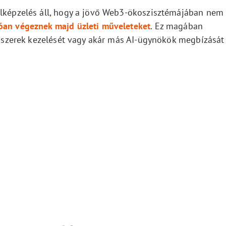
elképzelés áll, hogy a jövő Web3-ökoszisztémájában nem
lóan végeznek majd üzleti műveleteket
. Ez magában
endszerek kezelését vagy akár más AI-ügynökök megbízását