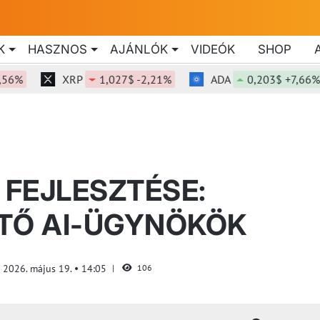
K
HASZNOS
AJÁNLÓK
VIDEÓK
SHOP
%
XRP
1,027$ -2,21%
ADA
0,203$ +7,66%
 FEJLESZTÉSE:
TŐ AI-ÜGYNÖKÖK
2026. május 19.
14:05
106