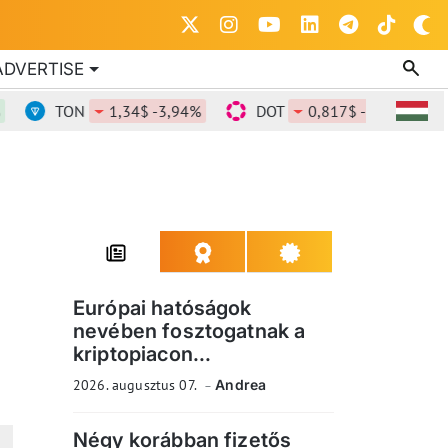
ADVERTISE
TON
1,34$ -3,94%
DOT
0,817$ -2,34%
D
Európai hatóságok
nevében fosztogatnak a
kriptopiacon...
2026. augusztus 07.
Andrea
Négy korábban fizetős