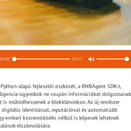
00:00
06:57
Python-alapú fejlesztői eszközét, a BNBAgent SDK-t,
elligencia-ügynökök ne csupán információkat dolgozzanak
t is működhessenek a blokkláncokon. Az új rendszer
 digitális identitással, reputációval és automatizált
így emberi közreműködés nélkül is képesek lehetnek
tatások elszámolására.