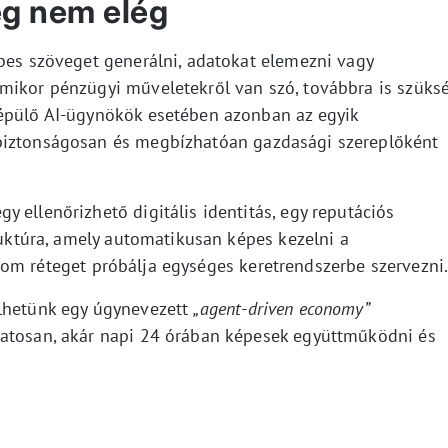
g nem elég
épes szöveget generálni, adatokat elemezni vagy
mikor pénzügyi műveletekről van szó, továbbra is szüks
 épülő AI-ügynökök esetében azonban az egyik
biztonságosan és megbízhatóan gazdasági szereplőként
 ellenőrizhető digitális identitás, egy reputációs
truktúra, amely automatikusan képes kezelni a
om réteget próbálja egységes keretrendszerbe szervezni
ülhetünk egy úgynevezett
„agent-driven economy”
matosan, akár napi 24 órában képesek együttműködni és