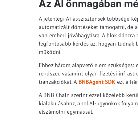
Az AI önmagában mé
A jelenlegi AI-asszisztensek többsége k
automatizált döntéseket támogatni, de a
van emberi jóváhagyásra. A blokkláncra
legfontosabb kérdés az, hogyan tudnak 
működni.
Ehhez három alapvető elem szükséges: egy
rendszer, valamint olyan fizetési infras
tranzakciókat. A
BNBAgent SDK
ezt a hár
A BNB Chain szerint ezzel közelebb ker
kialakulásához, ahol AI-ügynökök folya
elszámolni egymással.