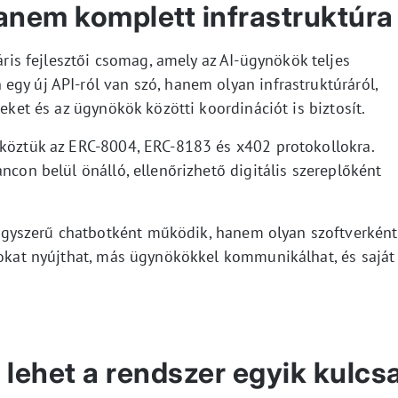
anem komplett infrastruktúra
s fejlesztői csomag, amely az AI-ügynökök teljes
gy új API-ról van szó, hanem olyan infrastruktúráról,
reket és az ügynökök közötti koordinációt is biztosít.
 köztük az ERC-8004, ERC-8183 és x402 protokollokra.
ncon belül önálló, ellenőrizhető digitális szereplőként
gyszerű chatbotként működik, hanem olyan szoftverként
ásokat nyújthat, más ügynökökkel kommunikálhat, és saját
.
 lehet a rendszer egyik kulcs