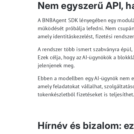
Nem egyszerű API, h
A BNBAgent SDK lényegében egy modulári
működését próbálja lefedni. Nem csupán e
amely identitáskezelést, fizetési rendsze
A rendszer több ismert szabványra épül,
Ezek célja, hogy az AI-ügynökök a blokklá
jelenjenek meg.
Ebben a modellben egy AI-ügynök nem e
amely feladatokat vállalhat, szolgáltat
tokenkészletből fizetéseket is teljesíthet
Hírnév és bizalom: ez