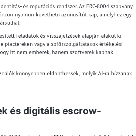
identitás- és reputációs rendszer. Az ERC-8004 szabvány
láncon nyomon követhető azonosítót kap, amelyhez egy
ársulhat.
esített feladatok és visszajelzések alapján alakul ki.
e piactereken vagy a sofőrszolgáltatások értékelési
 hogy itt nem emberek, hanem szoftverek kapnak
ználók könnyebben eldönthessék, melyik AI-ra bízzanak
k és digitális escrow-