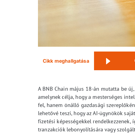
Cikk meghallgatása
A BNB Chain május 18-án mutatta be új, 
amelynek célja, hogy a mesterséges int
fel, hanem önálló gazdasági szereplőkén
lehetővé teszi, hogy az AI-ügynökök saját
fizetési képességekkel rendelkezzenek, 
tranzakciók lebonyolítására vagy szolgál