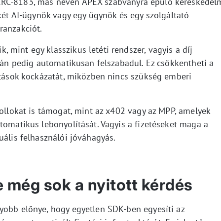
ERC-8183, más néven APEX szabványra épülő kereskedel
 két AI-ügynök vagy egy ügynök és egy szolgáltató
ranzakciót.
mint egy klasszikus letéti rendszer, vagyis a díj
után pedig automatikusan felszabadul. Ez csökkentheti a
tatások kockázatát, miközben nincs szükség emberi
kollokat is támogat, mint az x402 vagy az MPP, amelyek
tomatikus lebonyolítását. Vagyis a fizetéseket maga a
uális felhasználói jóváhagyás.
 még sok a nyitott kérdés
yobb előnye, hogy egyetlen SDK-ben egyesíti az