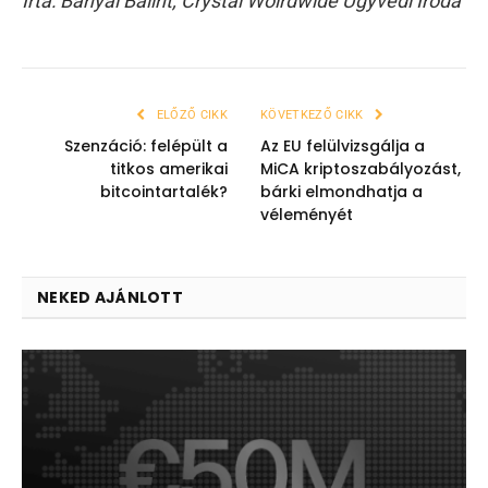
Írta: Bányai Bálint, Crystal Wolrdwide Ügyvédi Iroda
ELŐZŐ CIKK
KÖVETKEZŐ CIKK
Szenzáció: felépült a
Az EU felülvizsgálja a
titkos amerikai
MiCA kriptoszabályozást,
bitcointartalék?
bárki elmondhatja a
véleményét
NEKED AJÁNLOTT