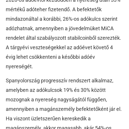
mértékű adóteher fizetendő. A befektetők
mindazonáltal a korábbi, 26%-os adókulcs szerint
adózhatnak, amennyiben a jövedelmüket MiCA
rendelet által szabályozott stabilcoinből szerezték.
A tárgyévi veszteségekkel az adóévet követő 4
évig lehet csökkenteni a későbbi adóév
nyereségét.
Spanyolország progresszív rendszert alkalmaz,
amelyben az adókulcsok 19% és 30% között
mozognak a nyereség nagyságától függően,
amennyiben a magánszemély befektetőként jár el.
Ha viszont üzletszerűen kereskedik a
magánszemély, akkor magasabb, akár 54%-os