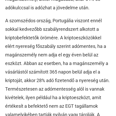
adókulccsal is adózhat a jövedelme után.
A szomszédos ország, Portugália viszont ennél
sokkal kedvezőbb szabályrendszert alkotott a
kriptobefektetők örömére. A kriptoeszközökkel
elért nyereség főszabály szerint adómentes, ha a
magánszemély nem adja el egy éven belül az
eszközt. Abban az esetben, ha a magánszemély a
vásárlástól számított 365 napon belül adja el a
kriptoját, akkor 28% adó fizetendő a nyereség után.
Természetesen az adómentesség alól is vannak
kivételek, ilyen például ha a kriptoeszközt, amit
értékesít a befektető nem az EGT tagállamok
valamelyikében tartják nyilván vagy tárolják. A