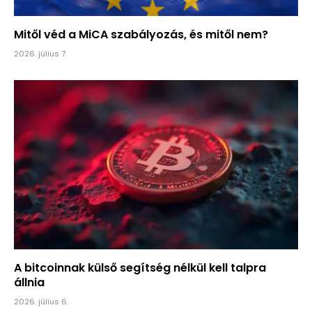
Mitől véd a MiCA szabályozás, és mitől nem?
2026. július 7.
A bitcoinnak külső segítség nélkül kell talpra
állnia
2026. július 6.