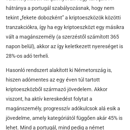
hátránya a portugál szabályozásnak, hogy nem
tekint „fekete dobozként” a kriptoeszközök közötti
tranzakciókra, így ha egy kriptoeszközt egy másikra
vált a magánszemély (a szerzéstől számított 365
napon belül), akkor az így keletkezett nyereséget is
28%-os adó terheli.
Hasonló rendszert alakított ki Németország is,
hiszen adómentes az egy éven túl tartott
kriptoeszközből származó jövedelem. Akkor
viszont, ha aktív kereskedést folytat a
magánszemély, progresszív adókulcsok alá esik a
jövedelme, amely kategóriától függően akár 45% is
lehet. Mind a portugál, mind pedig a német