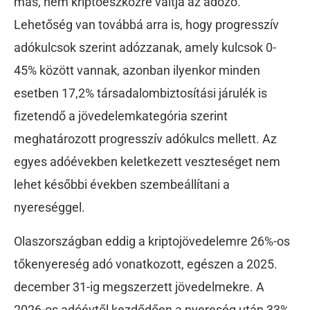
más, nem kriptoeszközre váltja az adózó.
Lehetőség van továbbá arra is, hogy progresszív
adókulcsok szerint adózzanak, amely kulcsok 0-
45% között vannak, azonban ilyenkor minden
esetben 17,2% társadalombiztosítási járulék is
fizetendő a jövedelemkategória szerint
meghatározott progresszív adókulcs mellett. Az
egyes adóévekben keletkezett veszteséget nem
lehet későbbi években szembeállítani a
nyereséggel.
Olaszországban eddig a kriptojövedelemre 26%-os
tőkenyereség adó vonatkozott, egészen a 2025.
december 31-ig megszerzett jövedelmekre. A
2026-os adóévtől kezdődően a nyereség után 33%