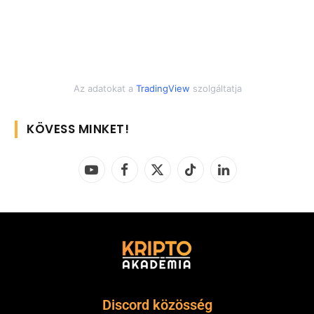
Az adatokat a
TradingView
szolgáltatja
KÖVESS MINKET!
YouTube
Facebook
X
TikTok
LinkedIn
(Twitter)
Discord közösség