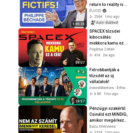
return to reality is 
going to hurt! - 
ÉLUCID
Philippe Béchade
256K
1mo ago
Auto-dubbed
1:35:25
SPACEX tőzsdei 
kibocsátás: 
mekkora kamu ez a 
cég? ⎮🎙POGI 
Pogátsa Zoltán
PODCAST Kiss L. 
41K
2w ago
Lászlóval
59:07
Felrobbantják a 
tőzsdét az új 
vállalatok!
InwestMentors - Érthetően A Befektetésről
6.8K
1mo ago
29:57
Pénzügyi szakértő: 
Csináld ezt MINDIG, 
amikor megérkezik 
a fizetésed
Bazu Interviews
231K
1mo ago