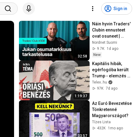
Sign in
Näin hyvin Traders' 
Clubin ennusteet 
ovat osuneet | 
Traders' Club 308
Nordnet Suomi
9.7K
1d ago
New
32:58
Kapitális hibák, 
egérfogóba került 
Trump - elemzés 
az iráni háborúról
Telex․hu
97K
7d ago
1:19:37
Az Euró Bevezetése 
Tönkretenné 
Magyarországot?
Tízes Lista
432K
1mo ago
33:57