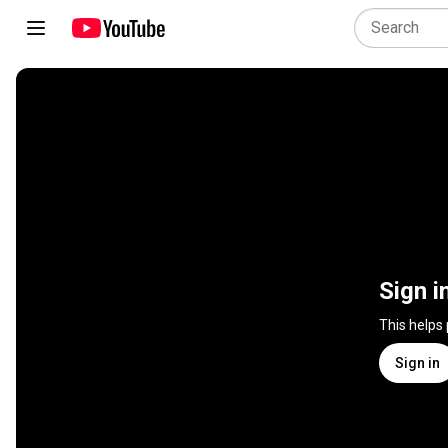
Sign i
This helps
Sign in