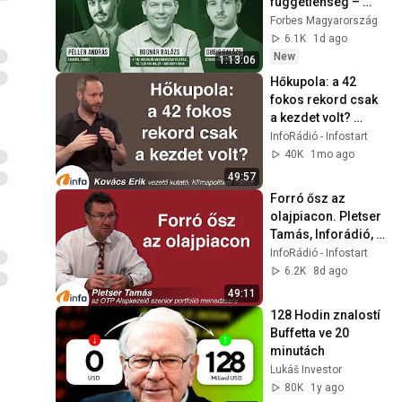
függetlenség – 
elérhető cél vagy 
Forbes Magyarország
vágyálom? / 
6.1K
1d ago
Forbes Money #24
New
1:13:06
Hőkupola: a 42 
fokos rekord csak 
a kezdet volt? 
Kovács Erik, 
InfoRádió - Infostart
Inforádió, Aréna
40K
1mo ago
49:57
Forró ősz az 
olajpiacon. Pletser 
Tamás, Inforádió, 
Aréna
InfoRádió - Infostart
6.2K
8d ago
49:11
128 Hodin znalostí 
Buffetta ve 20 
minutách
Lukáš Investor
80K
1y ago