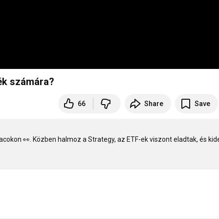
dék számára?
66
Share
Save
iacokon 👀. Közben halmoz a Strategy, az ETF-ek viszont eladtak, és kider