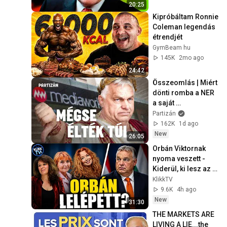
20:25
Kipróbáltam Ronnie 
Coleman legendás 
étrendjét
GymBeam hu
145K
2mo ago
24:42
Összeomlás | Miért 
dönti romba a NER 
a saját 
médiabirodalmát?
Partizán
162K
1d ago
New
26:05
Orbán Viktornak 
nyoma veszett - 
Kiderül, ki lesz az új 
államfő
KlikkTV
9.6K
4h ago
New
31:30
THE MARKETS ARE 
LIVING A LIE...the 