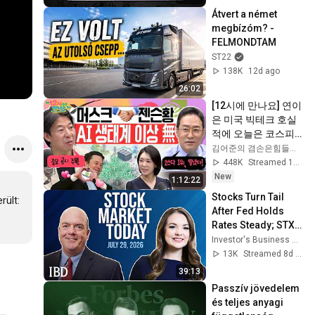
Átvert a német 
megbízóm? - 
FELMONDTAM
ST22
138K
12d ago
26:02
[12시에 만나요] 연이
은 미국 빅테크 호실
적에 오늘은 코스피 
매수 사이드카! 코스
김어준의 겸손은힘들다 뉴스공장
닥 800 안착 가능할
448K
Streamed 1d ago
까?ㅣ2026년 8월 5
New
1:12:22
일 수요일
Stocks Turn Tail 
ült: 
After Fed Holds 
Rates Steady; STX, 
SNOW, ARQT In 
Investor's Business Daily
Focus | Stock 
13K
Streamed 8d ago
Market Today
39:13
Passzív jövedelem 
és teljes anyagi 