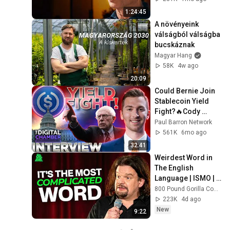
1:24:45
A növényeink 
válságból válságba 
bucskáznak
Magyar Hang
58K
4w ago
20:09
Could Bernie Join 
Stablecoin Yield 
Fight?🔥Cody 
Carbone 
Paul Barron Network
INTERVIEW🚨The 
561K
6mo ago
Digital Chamber
32:41
Weirdest Word in 
The English 
Language | ISMO | 
Hello
800 Pound Gorilla Comedy Slices
223K
4d ago
New
9:22