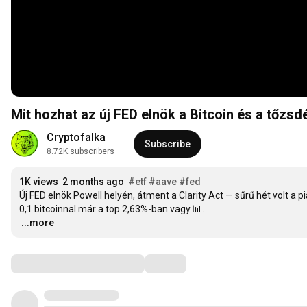
Mit hozhat az új FED elnök a Bitcoin és a tőzs
Cryptofalka
Subscribe
8.72K subscribers
1K views
2 months ago
#etf
#aave
#fed
Új FED elnök Powell helyén, átment a Clarity Act — sűrű hét volt a p
…
...more
Comments