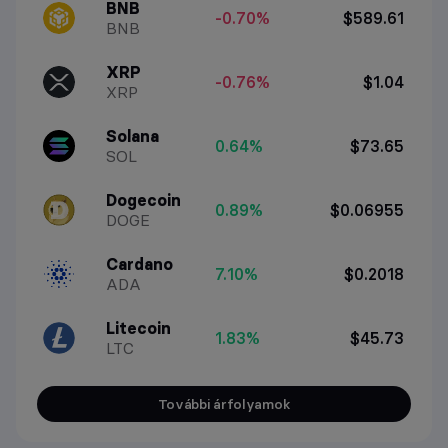
BNB
-0.70%
$589.61
BNB
XRP
-0.76%
$1.04
XRP
Solana
0.64%
$73.65
SOL
Dogecoin
0.89%
$0.06955
DOGE
Cardano
7.10%
$0.2018
ADA
Litecoin
1.83%
$45.73
LTC
További árfolyamok