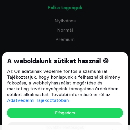
Falka tagságok
Nyilvános
Normál
Prémium
A weboldalunk sütiket használ 🍪
Az Ön adatainak védelme fontos a számunkra!
Feliratkozom a hírlevélre
Tájékoztatjuk, hogy honlapunk a felhasználói élmény
fokozása, a webhelyhasználat megértése és
marketing tevékenységeink támogatása érdekében
sütiket alkalmazhat. További információ erről az
Adatvédelmi Tájékoztatóban
.
ÁSZF
Elfogadom
Adatvédelmi tájékoztató
Email:
info@cryptofalka.hu
További lehetőségek
Copyright © 2017–2026. Minden jog fenntartva