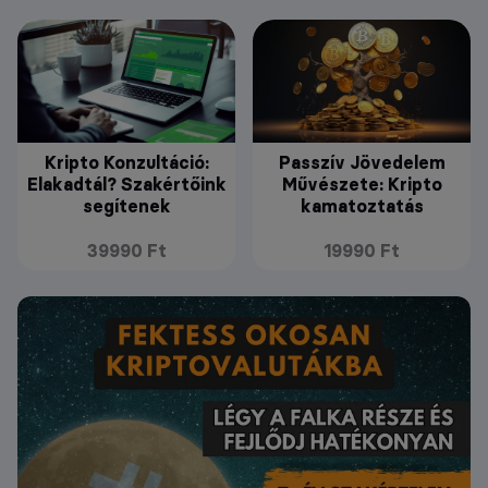
Kripto Konzultáció:
Passzív Jövedelem
Elakadtál? Szakértőink
Művészete: Kripto
segítenek
kamatoztatás
39990 Ft
19990 Ft