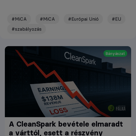
#MiCA
#MiCA
#Európai Unió
#EU
#szabályozás
Bányászat
A CleanSpark bevétele elmaradt
a várttól, esett a részvény