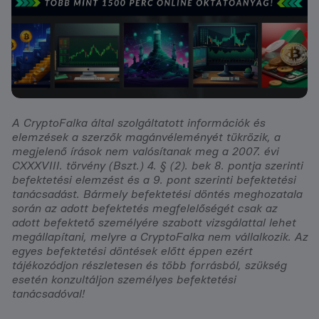
A CryptoFalka által szolgáltatott információk és
elemzések a szerzők magánvéleményét tükrözik, a
megjelenő írások nem valósítanak meg a 2007. évi
CXXXVIII. törvény (Bszt.) 4. § (2). bek 8. pontja szerinti
befektetési elemzést és a 9. pont szerinti befektetési
tanácsadást. Bármely befektetési döntés meghozatala
során az adott befektetés megfelelőségét csak az
adott befektető személyére szabott vizsgálattal lehet
megállapítani, melyre a CryptoFalka nem vállalkozik. Az
egyes befektetési döntések előtt éppen ezért
tájékozódjon részletesen és több forrásból, szükség
esetén konzultáljon személyes befektetési
tanácsadóval!