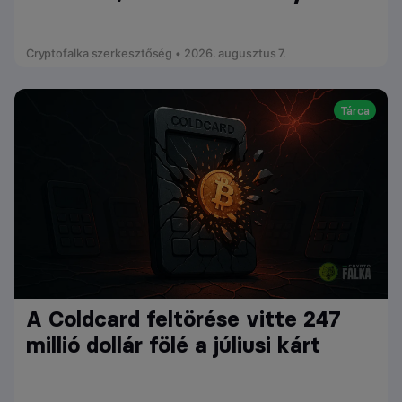
Cryptofalka szerkesztőség • 2026. augusztus 7.
Tárca
A Coldcard feltörése vitte 247
millió dollár fölé a júliusi kárt