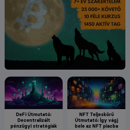
DeFi Útmutató:
NFT Teljeskörű
Decentralizált
Útmutató: Így vágj
pénzügyi stratégiák
bele az NFT piacba