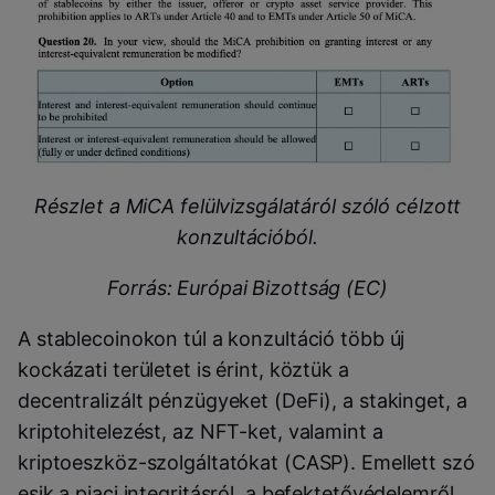
Részlet a MiCA felülvizsgálatáról szóló célzott
konzultációból.
Forrás: Európai Bizottság (EC)
A stablecoinokon túl a konzultáció több új
kockázati területet is érint, köztük a
decentralizált pénzügyeket (DeFi), a stakinget, a
kriptohitelezést, az NFT-ket, valamint a
kriptoeszköz-szolgáltatókat (CASP). Emellett szó
esik a piaci integritásról, a befektetővédelemről