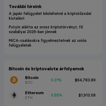
További híreink
A japán felügyelet késleltetné a kriptotőzsdei
kiutalást
Putyin aláírta az orosz kriptotörvényt, fő
szabályai 2026-ban jönnek
MiCA-csalásokra figyelmeztetnek az uniós
felügyeletek
Bitcoin és kriptovaluta árfolyamok
Bitcoin
0.31%
$64,783.89
BTC
Ethereum
0.55%
$1,913.08
ETH