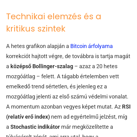
Technikai elemzés és a
kritikus szintek
A hetes grafikon alapján a
Bitcoin árfolyama
korrekciót hajtott végre, de továbbra is tartja magát
a
középső Bollinger-szalag
– azaz a 20 hetes
mozgóátlag – felett. A tágabb értelemben vett
emelkedő trend sértetlen, és jelenleg ez a
mozgóátlag jelenti az első számú védelmi vonalat.
A momentum azonban vegyes képet mutat. Az
RSI
(relatív erő index)
nem ad egyértelmű jelzést, míg
a
Stochastic indikátor
már megközelítette a
túlvásárolt zónát, ami arra utal, hogy a