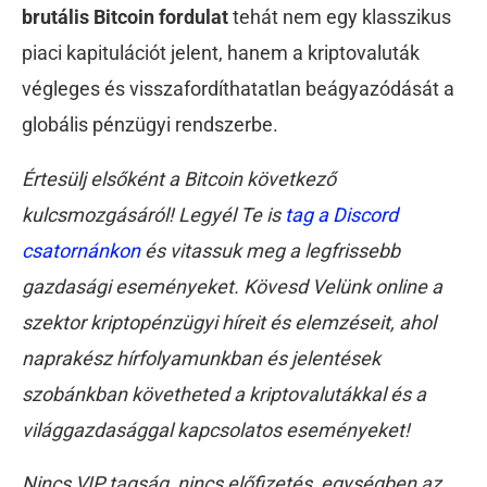
brutális Bitcoin fordulat
tehát nem egy klasszikus
piaci kapitulációt jelent, hanem a kriptovaluták
végleges és visszafordíthatatlan beágyazódását a
globális pénzügyi rendszerbe.
Értesülj elsőként a Bitcoin következő
kulcsmozgásáról! Legyél Te is
tag a Discord
csatornánkon
és vitassuk meg a legfrissebb
gazdasági eseményeket. Kövesd Velünk online a
szektor kriptopénzügyi híreit és elemzéseit, ahol
naprakész hírfolyamunkban és jelentések
szobánkban követheted a kriptovalutákkal és a
világgazdasággal kapcsolatos eseményeket!
Nincs VIP tagság, nincs előfizetés, egységben az