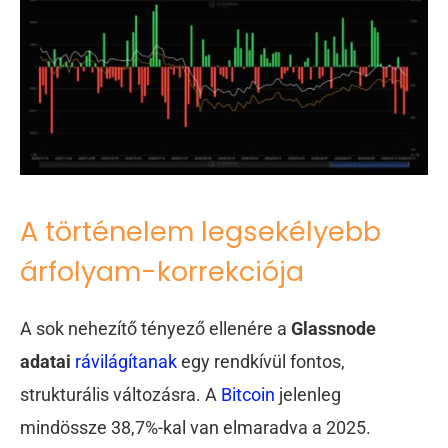
A történelem legsekélyebb
árfolyam-korrekciója
A sok nehezítő tényező ellenére a
Glassnode
adatai
rávilágítanak
egy rendkívül fontos,
strukturális változásra. A
Bitcoin
jelenleg
mindössze 38,7%-kal van elmaradva a 2025.