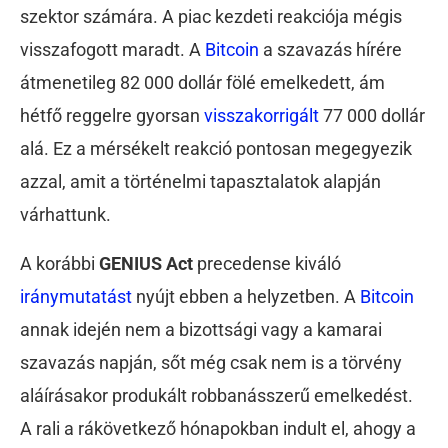
szektor számára. A piac kezdeti reakciója mégis
visszafogott maradt. A
Bitcoin
a szavazás hírére
átmenetileg 82 000 dollár fölé emelkedett, ám
hétfő reggelre gyorsan
visszakorrigált
77 000 dollár
alá. Ez a mérsékelt reakció pontosan megegyezik
azzal, amit a történelmi tapasztalatok alapján
várhattunk.
A korábbi
GENIUS Act
precedense kiváló
iránymutatást
nyújt ebben a helyzetben. A
Bitcoin
annak idején nem a bizottsági vagy a kamarai
szavazás napján, sőt még csak nem is a törvény
aláírásakor produkált robbanásszerű emelkedést.
A rali a rákövetkező hónapokban indult el, ahogy a