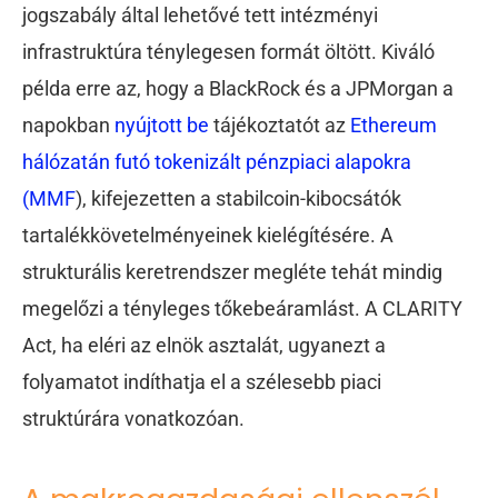
jogszabály által lehetővé tett intézményi
infrastruktúra ténylegesen formát öltött. Kiváló
példa erre az, hogy a BlackRock és a JPMorgan a
napokban
nyújtott be
tájékoztatót az
Ethereum
hálózatán futó tokenizált pénzpiaci alapokra
(MMF
), kifejezetten a stabilcoin-kibocsátók
tartalékkövetelményeinek kielégítésére. A
strukturális keretrendszer megléte tehát mindig
megelőzi a tényleges tőkebeáramlást. A CLARITY
Act, ha eléri az elnök asztalát, ugyanezt a
folyamatot indíthatja el a szélesebb piaci
struktúrára vonatkozóan.