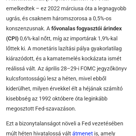
emelkedtek – ez 2022 márciusa óta a legnagyobb
ugrás, és csaknem háromszorosa a 0,5%-os
konszenzusnak. A
fővonalas fogyasztói árindex
(CPI)
0,6%-kal nőtt, míg az importárak 1,9%-kal
lőttek ki. A monetáris lazítási pálya gyakorlatilag
kiárazódott, és a kamatemelés kockázata ismét
reálissá vált. Az április 28–29-i FOMC jegyzőkönyv
kulcsfontosságú lesz a héten, mivel ebből
kiderülhet, milyen érvekkel élt a héjának számító
kisebbség az 1992 októbere óta leginkább
megosztott Fed-szavazáson.
Ezt a bizonytalanságot növeli a Fed vezetésében
múlt héten hivatalossá vált
átmenet
is, amely