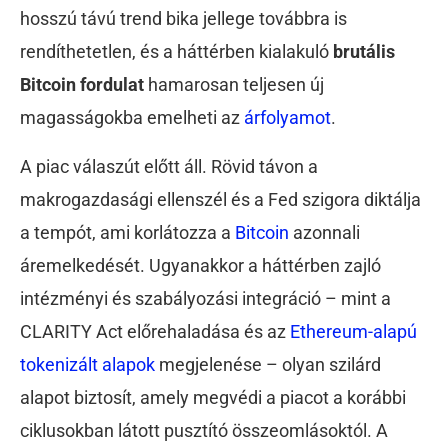
hosszú távú trend bika jellege továbbra is
rendíthetetlen, és a háttérben kialakuló
brutális
Bitcoin fordulat
hamarosan teljesen új
magasságokba emelheti az
árfolyamot
.
A piac válaszút előtt áll. Rövid távon a
makrogazdasági ellenszél és a Fed szigora diktálja
a tempót, ami korlátozza a
Bitcoin
azonnali
áremelkedését. Ugyanakkor a háttérben zajló
intézményi és szabályozási integráció – mint a
CLARITY Act előrehaladása és az
Ethereum-alapú
tokenizált alapok
megjelenése – olyan szilárd
alapot biztosít, amely megvédi a piacot a korábbi
ciklusokban látott pusztító összeomlásoktól. A