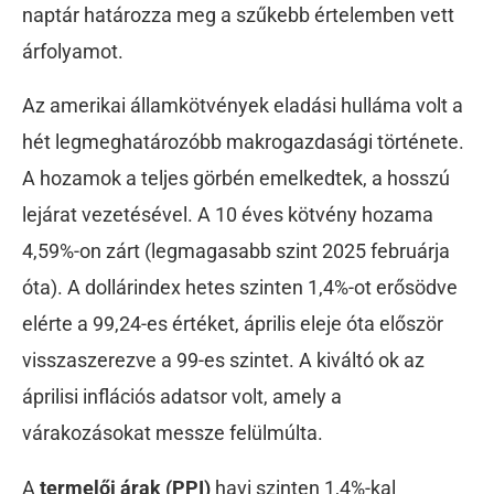
naptár határozza meg a szűkebb értelemben vett
árfolyamot.
Az amerikai államkötvények eladási hulláma volt a
hét legmeghatározóbb makrogazdasági története.
A hozamok a teljes görbén emelkedtek, a hosszú
lejárat vezetésével. A 10 éves kötvény hozama
4,59%-on zárt (legmagasabb szint 2025 februárja
óta). A dollárindex hetes szinten 1,4%-ot erősödve
elérte a 99,24-es értéket, április eleje óta először
visszaszerezve a 99-es szintet. A kiváltó ok az
áprilisi inflációs adatsor volt, amely a
várakozásokat messze felülmúlta.
A
termelői árak (PPI)
havi szinten 1,4%-kal