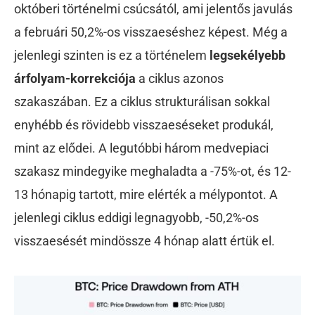
októberi történelmi csúcsától, ami jelentős javulás
a februári 50,2%-os visszaeséshez képest. Még a
jelenlegi szinten is ez a történelem
legsekélyebb
árfolyam-korrekciója
a ciklus azonos
szakaszában. Ez a ciklus strukturálisan sokkal
enyhébb és rövidebb visszaeséseket produkál,
mint az elődei. A legutóbbi három medvepiaci
szakasz mindegyike meghaladta a -75%-ot, és 12-
13 hónapig tartott, mire elérték a mélypontot. A
jelenlegi ciklus eddigi legnagyobb, -50,2%-os
visszaesését mindössze 4 hónap alatt értük el.