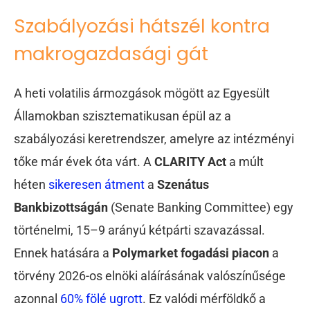
Szabályozási hátszél kontra
makrogazdasági gát
A heti volatilis ármozgások mögött az Egyesült
Államokban szisztematikusan épül az a
szabályozási keretrendszer, amelyre az intézményi
tőke már évek óta várt. A
CLARITY Act
a múlt
héten
sikeresen átment
a
Szenátus
Bankbizottságán
(Senate Banking Committee) egy
történelmi, 15–9 arányú kétpárti szavazással.
Ennek hatására a
Polymarket fogadási piacon
a
törvény 2026-os elnöki aláírásának valószínűsége
azonnal
60% fölé ugrott
. Ez valódi mérföldkő a