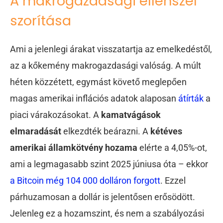
A makrogazdasági ellenszél
szorítása
Ami a jelenlegi árakat visszatartja az emelkedéstől,
az a kőkemény makrogazdasági valóság. A múlt
héten közzétett, egymást követő meglepően
magas amerikai inflációs adatok alaposan
átírták
a
piaci várakozásokat. A
kamatvágások
elmaradását
elkezdték beárazni. A
kétéves
amerikai államkötvény hozama
elérte a 4,05%-ot,
ami a legmagasabb szint 2025 júniusa óta – ekkor
a Bitcoin még 104 000 dolláron forgott
. Ezzel
párhuzamosan a dollár is jelentősen erősödött.
Jelenleg ez a hozamszint, és nem a szabályozási