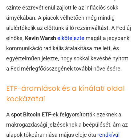
szinte észrevétlenül zajlott le az inflációs sokk
árnyékában. A piacok vélhetően még mindig
alulértékelik az előttünk álló rezsimváltást. A Fed új
elnöke,
Kevin Warsh
elkötelezte
magát a jegybanki
kommunikáció radikális átalakítása mellett, és
egyértelműen jelezte, hogy sokkal kevésbé nyitott
a Fed mérlegfőösszegének további növelésére.
ETF-áramlások és a kínálati oldal
kockázatai
A
spot Bitcoin ETF
-ek felgyorsították ezeknek a
makrogazdasági jelzéseknek a beépülését, ám az
alapok tőkeáramlása május eleje óta
rendkívül