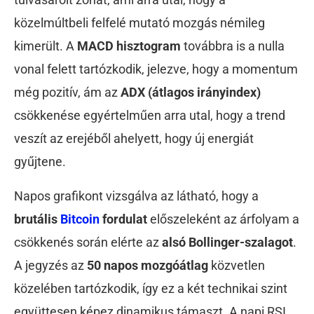
közelmúltbeli felfelé mutató mozgás némileg
kimerült. A
MACD hisztogram
továbbra is a nulla
vonal felett tartózkodik, jelezve, hogy a momentum
még pozitív, ám az
ADX (átlagos irányindex)
csökkenése egyértelműen arra utal, hogy a trend
veszít az erejéből ahelyett, hogy új energiát
gyűjtene.
Napos grafikont vizsgálva az látható, hogy a
brutális
Bitcoin
fordulat
előszeleként az árfolyam a
csökkenés során elérte az
alsó Bollinger-szalagot
.
A jegyzés az
50 napos mozgóátlag
közvetlen
közelében tartózkodik, így ez a két technikai szint
együttesen képez dinamikus támaszt. A napi RSI