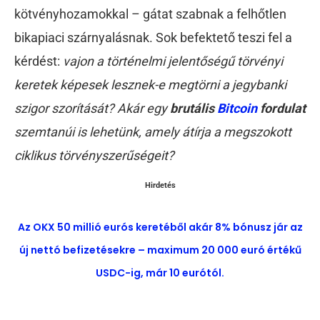
kötvényhozamokkal – gátat szabnak a felhőtlen
bikapiaci szárnyalásnak. Sok befektető teszi fel a
kérdést:
vajon a történelmi jelentőségű törvényi
keretek képesek lesznek-e megtörni a jegybanki
szigor szorítását? Akár egy
brutális
Bitcoin
fordulat
szemtanúi is lehetünk, amely átírja a megszokott
ciklikus törvényszerűségeit?
Hirdetés
Az OKX 50 millió eurós keretéből akár 8% bónusz jár az
új nettó befizetésekre – maximum 20 000 euró értékű
USDC-ig, már 10 eurótól.