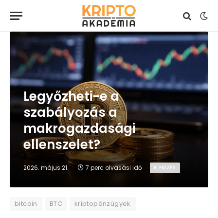
Legyőzheti-e a
szabályozás a
makrogazdasági
ellenszelet?
2026. május 21.
7 perc olvasási idő
ELEMZÉS
bitcoin
BTC
kriptopénzügyek