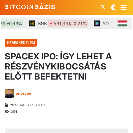
+0,49%
BNB
591,43$ -0,21%
SOL
73,92$ +0
KERESKEDELEM
SPACEX IPO: ÍGY LEHET A
RÉSZVÉNYKIBOCSÁTÁS
ELŐTT BEFEKTETNI
anorbee
2026. május 21.
9:07
254