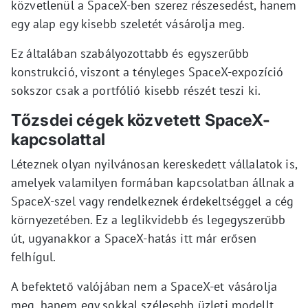
közvetlenül a SpaceX-ben szerez részesedést, hanem
egy alap egy kisebb szeletét vásárolja meg.
Ez általában szabályozottabb és egyszerűbb
konstrukció, viszont a tényleges SpaceX-expozíció
sokszor csak a portfólió kisebb részét teszi ki.
Tőzsdei cégek közvetett SpaceX-
kapcsolattal
Léteznek olyan nyilvánosan kereskedett vállalatok is,
amelyek valamilyen formában kapcsolatban állnak a
SpaceX-szel vagy rendelkeznek érdekeltséggel a cég
környezetében. Ez a leglikvidebb és legegyszerűbb
út, ugyanakkor a SpaceX-hatás itt már erősen
felhígul.
A befektető valójában nem a SpaceX-et vásárolja
meg, hanem egy sokkal szélesebb üzleti modellt.