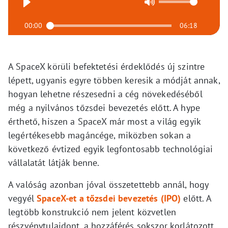
00:00
06:18
A SpaceX körüli befektetési érdeklődés új szintre
lépett, ugyanis egyre többen keresik a módját annak,
hogyan lehetne részesedni a cég növekedéséből
még a nyilvános tőzsdei bevezetés előtt. A hype
érthető, hiszen a SpaceX már most a világ egyik
legértékesebb magáncége, miközben sokan a
következő évtized egyik legfontosabb technológiai
vállalatát látják benne.
A valóság azonban jóval összetettebb annál, hogy
vegyél
SpaceX-et a tőzsdei bevezetés (IPO)
előtt. A
legtöbb konstrukció nem jelent közvetlen
részvénytulajdont, a hozzáférés sokszor korlátozott,