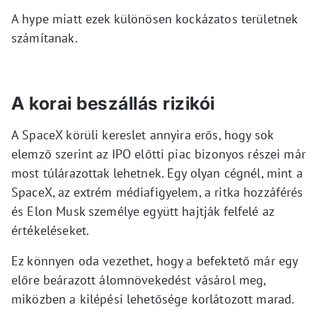
A hype miatt ezek különösen kockázatos területnek
számítanak.
A korai beszállás rizikói
A SpaceX körüli kereslet annyira erős, hogy sok
elemző szerint az IPO előtti piac bizonyos részei már
most túlárazottak lehetnek. Egy olyan cégnél, mint a
SpaceX, az extrém médiafigyelem, a ritka hozzáférés
és Elon Musk személye együtt hajtják felfelé az
értékeléseket.
Ez könnyen oda vezethet, hogy a befektető már egy
előre beárazott álomnövekedést vásárol meg,
miközben a kilépési lehetősége korlátozott marad.