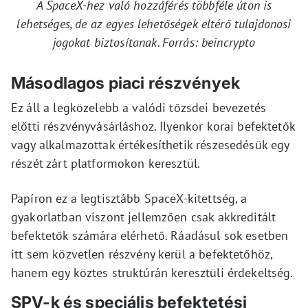
A SpaceX-hez való hozzáférés többféle úton is
lehetséges, de az egyes lehetőségek eltérő tulajdonosi
jogokat biztosítanak. Forrás: beincrypto
Másodlagos piaci részvények
Ez áll a legközelebb a valódi tőzsdei bevezetés
előtti részvényvásárláshoz. Ilyenkor korai befektetők
vagy alkalmazottak értékesíthetik részesedésük egy
részét zárt platformokon keresztül.
Papíron ez a legtisztább SpaceX-kitettség, a
gyakorlatban viszont jellemzően csak akkreditált
befektetők számára elérhető. Ráadásul sok esetben
itt sem közvetlen részvény kerül a befektetőhöz,
hanem egy köztes struktúrán keresztüli érdekeltség.
SPV-k és speciális befektetési