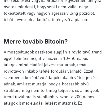
mértékű esést vagy kapitulációt. Egyszerűen annyira
óvatos mindenki, hogy senki nem vállal nagy
tőkeáttételt vagy nagyon agresszív long pozíciót,
tehát kevesebb a kockázati tényező a piacon.
Merre tovább Bitcoin?
A mozgóátlagok összképe alapján a rövid távú trend
egyértelműen negatív, hiszen a 10–30 napos
átlagok mind eladási jelzést mutatnak, tehát
rövidtávon inkább lefelé fordulás várható. Ezzel
szemben a középtávú átlagok inkább vételi jelzést
adnak, ami azt mutatja, hogy a hosszabb távú
struktúra még nem tört meg teljesen, és a mélyebb
trend továbbra is stabilabb, viszont a 200 napos
átlagok ismét eladási jelzést mutatnak. Ez