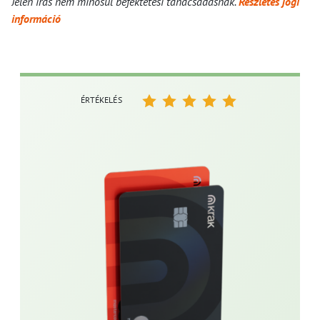
Jelen írás nem minősül befektetési tanácsadásnak.
Részletes jogi
információ
ÉRTÉKELÉS