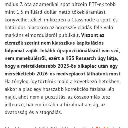
május 7. óta az amerikai spot bitcoin ETF-ek több
mint 1,5 milliárd dollár nettó tőkekiáramlást
könyvelhettek el, miközben a Glassnode a spot- és
határidős piacokon az agresszív eladás felé való
markáns elmozdulásról publikált.
Viszont az
elemzők szerint nem klasszikus kapitulációs
folyamat zajlik. Inkább újrapozíciónálásról van szó,
nem menekülésről, ezért a K33 Research úgy látja,
hogy a mértékletesebb 2025-ös bikapiac után egy
mérsékeltebb 2026-os medvepiacot láthatunk most.
Ha tényleg így történik majd a következő hetekben,
akkor a piac egy hosszabb korrekciós fázisba lép
majd, ahol nem a pusztítás, az összeomlás lesz
jellemző, hanem inkább a bizalmatlanság, az
óvatosság és a stagnálás.