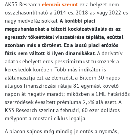
AK33 Research
elemzői szerint
ez a helyzet nem
összehasonlítható a 2014-es, 2018-as vagy 2022-es
nagy medvefázisokkal.
A korábbi piaci
megzuhanásokat a túlzott kockázatvállalás és az
agresszív tőkeáttétel visszatérése táplálta, ezúttal
azonban más a történet. Ez a lassú piaci eróziós
fázis nem váltott ki ilyen dinamikákat.
A derivatív
adatok ehelyett erős pesszimizmust tükröznek a
kereskedők körében. Több más indikátor is
alátámasztja ezt az elemzést, a Bitcoin 30 napos
átlagos finanszírozási rátája 81 egymást követő
napon át negatív maradt; miközben a CME határidős
szerződések évesített prémiuma 2,5% alá esett. A
K33 Research szerint a februári, 60 ezer dolláros
mélypont a mostani ciklus legalja.
A piacon sajnos még mindig jelentős a nyomás,