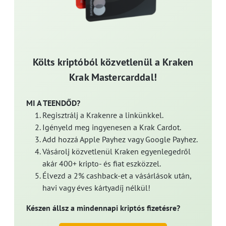
Költs kriptóból közvetlenül a Kraken
Krak Mastercarddal!
MI A TEENDŐD?
Regisztrálj a Krakenre a linkünkkel.
Igényeld meg ingyenesen a Krak Cardot.
Add hozzá Apple Payhez vagy Google Payhez.
Vásárolj közvetlenül Kraken egyenlegedről
akár 400+ kripto- és fiat eszközzel.
Élvezd a 2% cashback-et a vásárlások után,
havi vagy éves kártyadíj nélkül!
Készen állsz a mindennapi kriptós fizetésre?