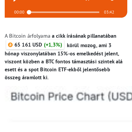
00:00
03:42
A Bitcoin árfolyama
a cikk írásának pillanatában
65 161 USD
(+1,3%)
körül mozog, ami 3
hónap viszonylatában 15%-os emelkedést jelent,
viszont közben a BTC fontos támasztási szintek alá
esett és a spot Bitcoin ETF-ekből jelentősebb
összeg áramlott ki
.