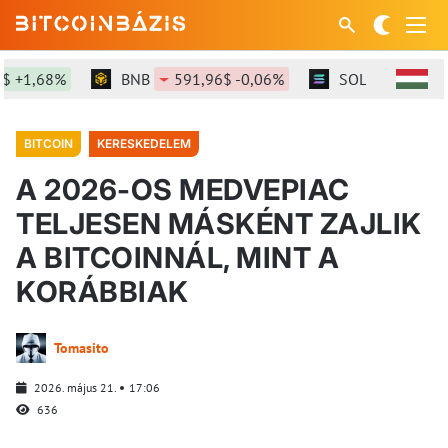
,68%
BNB
591,96$ -0,06%
SOL
73,77$ +0,99
BITCOIN
KERESKEDELEM
A 2026-OS MEDVEPIAC
TELJESEN MÁSKÉNT ZAJLIK
A BITCOINNÁL, MINT A
KORÁBBIAK
Tomasito
2026. május 21.
17:06
636