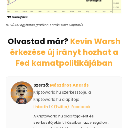
BTC/USD egyhetes grafikon. Forrás: Rekt Capital/X
Olvastad már?
Kevin Warsh
érkezése új irányt hozhat a
Fed kamatpolitikájában
Szerző:
Mészáros András
Kriptoworld.hu szerkesztője, a
Kriptoworld.hu alapítója
LinkedIn
|
X (Twitter)
|
Facebook
A Kriptoworld.hu alapítójaként és
szerkesztőjeként írásaiban azt vizsgálom,