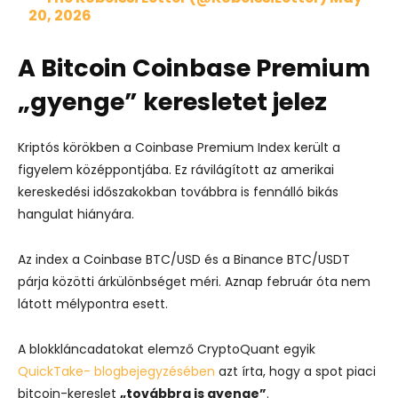
20, 2026
A Bitcoin Coinbase Premium
„gyenge” keresletet jelez
Kriptós körökben a Coinbase Premium Index került a
figyelem középpontjába. Ez rávilágított az amerikai
kereskedési időszakokban továbbra is fennálló bikás
hangulat hiányára.
Az index a Coinbase BTC/USD és a Binance BTC/USDT
párja közötti árkülönbséget méri. Aznap február óta nem
látott mélypontra esett.
A blokkláncadatokat elemző CryptoQuant egyik
QuickTake- blogbejegyzésében
azt írta, hogy a spot piaci
bitcoin-kereslet
„továbbra is gyenge”
.