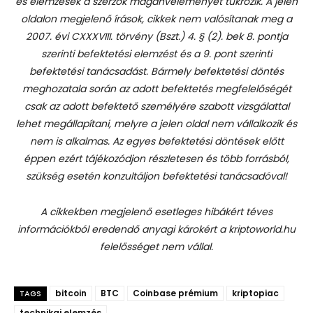
és elemzések a szerzők magánvéleményét tükrözik. A jelen
oldalon megjelenő írások, cikkek nem valósítanak meg a
2007. évi CXXXVIII. törvény (Bszt.) 4. § (2). bek 8. pontja
szerinti befektetési elemzést és a 9. pont szerinti
befektetési tanácsadást.
Bármely befektetési döntés
meghozatala során az adott befektetés megfelelőségét
csak az adott befektető személyére szabott vizsgálattal
lehet megállapítani, melyre a jelen oldal nem vállalkozik és
nem is alkalmas. Az egyes befektetési döntések előtt
éppen ezért tájékozódjon részletesen és több forrásból,
szükség esetén konzultáljon befektetési tanácsadóval!
A cikkekben megjelenő esetleges hibákért téves
információkból eredendő anyagi károkért a kriptoworld.hu
felelősséget nem vállal.
bitcoin
BTC
Coinbase prémium
kriptopiac
TAGS
technikai elemzés