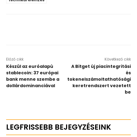
Előző cikk
Következő cikk
Készül az euróalapú
A Bitget új piacintegritási
stablecoin: 37 európai
és
bank menne szembe a
tokenelszámoltathatósági
dollárdominanciával
keretrendszert vezetett
be
LEGFRISSEBB BEJEGYZÉSEINK