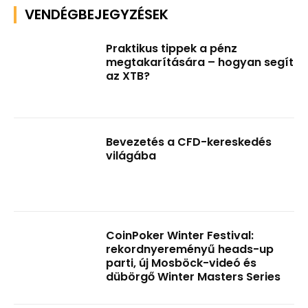
VENDÉGBEJEGYZÉSEK
Praktikus tippek a pénz
megtakarítására – hogyan segít
az XTB?
Bevezetés a CFD-kereskedés
világába
CoinPoker Winter Festival:
rekordnyereményű heads-up
parti, új Mosböck-videó és
dübörgő Winter Masters Series