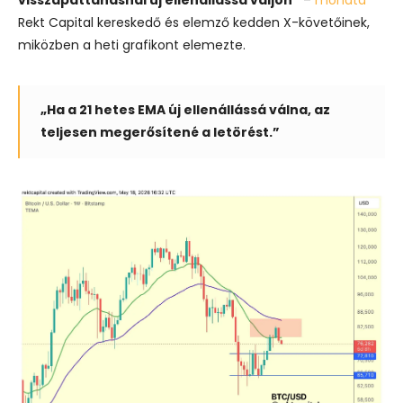
Rekt Capital kereskedő és elemző kedden X-követőinek,
miközben a heti grafikont elemezte.
„Ha a 21 hetes EMA új ellenállássá válna, az
teljesen megerősítené a letörést.”