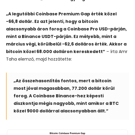
„A legutóbbi Coinbase Premium Gap érték közel
-66,8 dollár. Ez azt jelenti, hogy a bitcoin
alacsonyabb áron forog a Coinbase Pro USD-párján,
mint a Binance USDT-párján. Ez mélyebb, mint a
március végi, körülbelül -62,6 dolláros érték. Akkor a
bitcoin közel 68.000 dolláron kereskedett”
– írta Amr
Taha elemző, majd hozzátette:
„Az összehasonlítás fontos, mert a bitcoin
most jóval magasabban, 77.200 dollár körül
forog. A Coinbase Binance-hez képesti
diszkontja mégis nagyobb, mint amikor a BTC
közel 9000 dollárral alacsonyabban állt.”