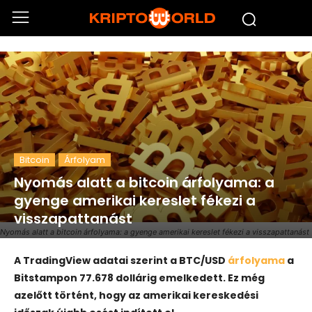
Bitcoin
Árfolyam
Nyomás alatt a bitcoin árfolyama: a
gyenge amerikai kereslet fékezi a
visszapattanást
Nyomás alatt a bitcoin árfolyama: a gyenge amerikai kereslet fékezi a visszapattanást
A TradingView adatai szerint a BTC/USD
árfolyama
a
Bitstampon 77.678 dollárig emelkedett. Ez még
azelőtt történt, hogy az amerikai kereskedési