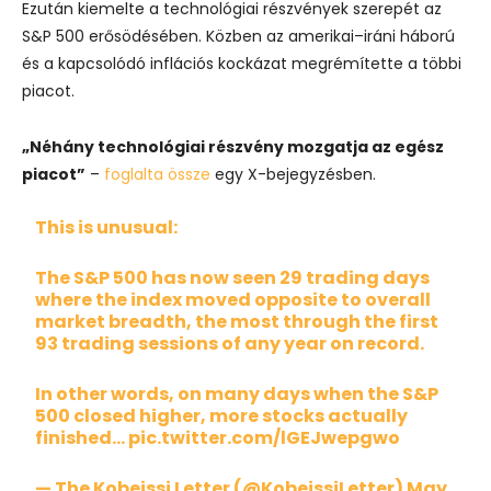
Ezután kiemelte a technológiai részvények szerepét az
S&P 500 erősödésében. Közben az amerikai–iráni háború
és a kapcsolódó inflációs kockázat megrémítette a többi
piacot.
„Néhány technológiai részvény mozgatja az egész
piacot”
–
foglalta össze
egy X-bejegyzésben.
This is unusual:
The S&P 500 has now seen 29 trading days
where the index moved opposite to overall
market breadth, the most through the first
93 trading sessions of any year on record.
In other words, on many days when the S&P
500 closed higher, more stocks actually
finished…
pic.twitter.com/lGEJwepgwo
— The Kobeissi Letter (@KobeissiLetter)
May