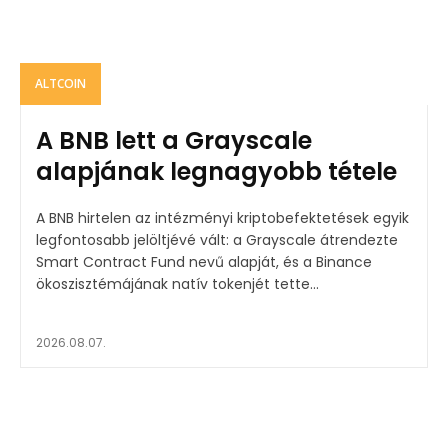
ALTCOIN
A BNB lett a Grayscale
alapjának legnagyobb tétele
A BNB hirtelen az intézményi kriptobefektetések egyik
legfontosabb jelöltjévé vált: a Grayscale átrendezte
Smart Contract Fund nevű alapját, és a Binance
ökoszisztémájának natív tokenjét tette...
2026.08.07.