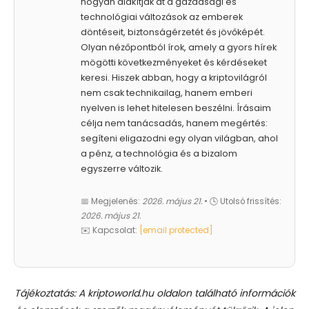
hogyan alakítják át a gazdasági és
technológiai változások az emberek
döntéseit, biztonságérzetét és jövőképét.
Olyan nézőpontból írok, amely a gyors hírek
mögötti következményeket és kérdéseket
keresi. Hiszek abban, hogy a kriptovilágról
nem csak technikailag, hanem emberi
nyelven is lehet hitelesen beszélni. Írásaim
célja nem tanácsadás, hanem megértés:
segíteni eligazodni egy olyan világban, ahol
a pénz, a technológia és a bizalom
egyszerre változik.
📅 Megjelenés:
2026. május 21.
• 🕓 Utolsó frissítés:
2026. május 21.
✉️ Kapcsolat:
[email protected]
Tájékoztatás: A kriptoworld.hu oldalon található információk