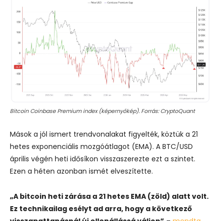
Bitcoin Coinbase Premium index (képernyőkép). Forrás: CryptoQuant
Mások a jól ismert trendvonalakat figyelték, köztük a 21
hetes exponenciális mozgóátlagot (EMA). A BTC/USD
április végén heti idősíkon visszaszerezte ezt a szintet.
Ezen a héten azonban ismét elveszítette.
„A bitcoin heti zárása a 21 hetes EMA (zöld) alatt volt.
Ez technikailag esélyt ad arra, hogy a következő
visszapattanásnál új ellenállássá váljon”
–
mondta