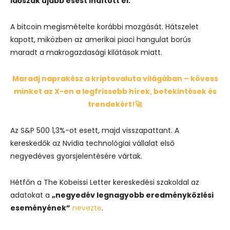
időszak újabb esést indított el.
A bitcoin megismételte korábbi mozgását. Hátszelet
kapott, miközben az amerikai piaci hangulat borús
maradt a makrogazdasági kilátások miatt.
Maradj naprakész a kriptovaluta világában – kövess
minket az X-en a legfrissebb hírek, betekintések és
trendekért!🚀
Az S&P 500 1,3%-ot esett, majd visszapattant. A
kereskedők az Nvidia technológiai vállalat első
negyedéves gyorsjelentésére vártak.
Hétfőn a The Kobeissi Letter kereskedési szakoldal az
adatokat a
„negyedév legnagyobb eredményközlési
eseményének”
nevezte
.