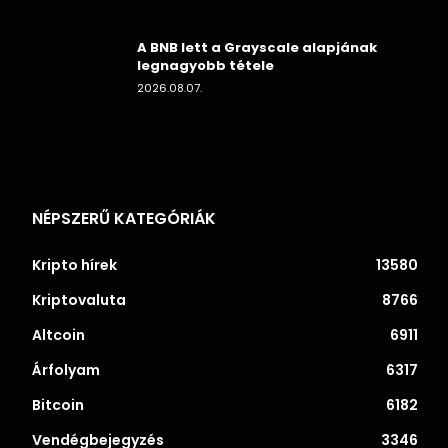
A BNB lett a Grayscale alapjának
legnagyobb tétele
2026.08.07.
NÉPSZERŰ KATEGÓRIÁK
Kripto hírek
13580
Kriptovaluta
8766
Altcoin
6911
Árfolyam
6317
Bitcoin
6182
Vendégbejegyzés
3346