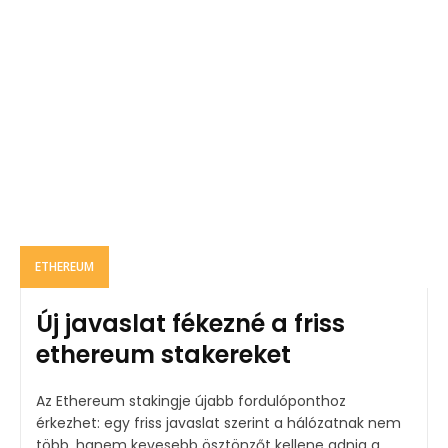
ETHEREUM
Új javaslat fékezné a friss
ethereum stakereket
Az Ethereum stakingje újabb fordulóponthoz
érkezhet: egy friss javaslat szerint a hálózatnak nem
több, hanem kevesebb ösztönzőt kellene adnia a