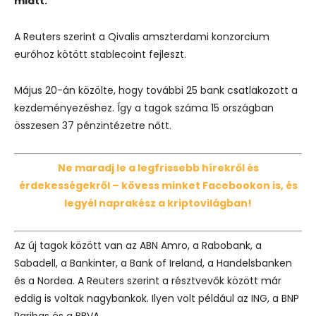
miatt.
A Reuters szerint a Qivalis amszterdami konzorcium
euróhoz kötött stablecoint fejleszt.
Május 20-án közölte, hogy további 25 bank csatlakozott a
kezdeményezéshez. Így a tagok száma 15 országban
összesen 37 pénzintézetre nőtt.
Ne maradj le a legfrissebb hírekről és
érdekességekről – kövess minket Facebookon is, és
legyél naprakész a kriptovilágban!
Az új tagok között van az ABN Amro, a Rabobank, a
Sabadell, a Bankinter, a Bank of Ireland, a Handelsbanken
és a Nordea. A Reuters szerint a résztvevők között már
eddig is voltak nagybankok. Ilyen volt például az ING, a BNP
Paribas és a BBVA.