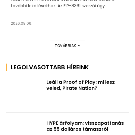
további lekötésekhez. Az EIP-8361 szerzői úgy...
2026.08.06.
TOVÁBBIAK
LEGOLVASOTTABB HÍREINK
Leáll a Proof of Play: mi lesz
veled, Pirate Nation?
HYPE árfolyam: visszapattanás
az 55 dolláros támaszról