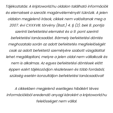
Tájékoztatás: A kriptoworld.hu oldalon található információk
és elemzések a szerzők magánvéleményét tükrözik. A jelen
oldalon megjelenő írások, cikkek nem valósítanak meg a
2007. évi CXXXVIII. törvény (Bszt.) 4. § (2). bek 8. pontja
szerinti befektetési elemzést és a 9. pont szerinti
befektetési tanácsadást.
Bármely befektetési döntés
meghozatala során az adott befektetés megfelelőségét
csak az adott befektető személyére szabott vizsgálattal
lehet megállapítani, melyre a jelen oldal nem vállalkozik és
nem is alkalmas. Az egyes befektetési döntések előtt
éppen ezért tájékozódjon részletesen és több forrásból,
szükség esetén konzultáljon befektetési tanácsadóval!
A cikkekben megjelenő esetleges hibákért téves
információkból eredendő anyagi károkért a kriptoworld.hu
felelősséget nem vállal.