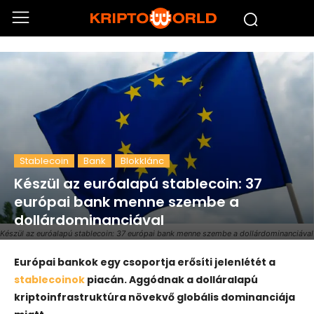
Stablecoin
Bank
Blokklánc
Készül az euróalapú stablecoin: 37
európai bank menne szembe a
dollárdominanciával
Készül az euróalapú stablecoin: 37 európai bank menne szembe a dollárdominanciával
Európai bankok egy csoportja erősíti jelenlétét a
stablecoinok
piacán. Aggódnak a dolláralapú
kriptoinfrastruktúra növekvő globális dominanciája