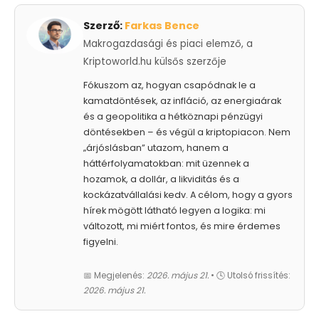
Szerző:
Farkas Bence
Makrogazdasági és piaci elemző, a
Kriptoworld.hu külsős szerzője
Fókuszom az, hogyan csapódnak le a
kamatdöntések, az infláció, az energiaárak
és a geopolitika a hétköznapi pénzügyi
döntésekben – és végül a kriptopiacon. Nem
„árjóslásban” utazom, hanem a
háttérfolyamatokban: mit üzennek a
hozamok, a dollár, a likviditás és a
kockázatvállalási kedv. A célom, hogy a gyors
hírek mögött látható legyen a logika: mi
változott, mi miért fontos, és mire érdemes
figyelni.
📅 Megjelenés:
2026. május 21.
• 🕓 Utolsó frissítés:
2026. május 21.