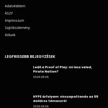
Adatvédelem
ÁSZF
Impresszum
Sajtóközlemény
Rólunk
LEGFRISSEBB BEJEGYZÉSEK
Leáll a Proof of Play: mi lesz veled,
Pirate Nation?
2026.08.06.
HYPE árfolyam: visszapattanás az 55
dolláros támaszról
2026.08.06.