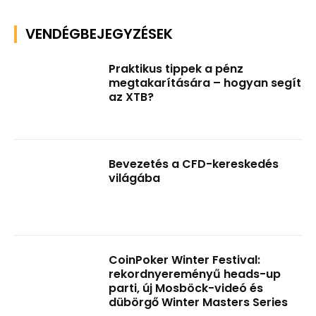
VENDÉGBEJEGYZÉSEK
Praktikus tippek a pénz
megtakarítására – hogyan segít
az XTB?
Bevezetés a CFD-kereskedés
világába
CoinPoker Winter Festival:
rekordnyereményű heads-up
parti, új Mosböck-videó és
dübörgő Winter Masters Series