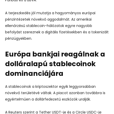
A terjeszkedés jól mutatja a hagyományos európai
pénzintézetek növekvő aggodalmát. Az amerikai
ellenőrzésű stablecoin-hálózatok egyre nagyobb
befolyást szereznek a digitális fizetésekben és a tokenizált
pénzügyekben.
Európa bankjai reagálnak a
dolláralapú stablecoinok
dominanciájára
A stablecoinok a kriptoszektor egyik leggyorsabban
növekvő területévé váltak. A piacot azonban továbbra is
egyértelműen a dollárfedezetű eszközök uralják.
A Reuters szerint a Tether USDT-je és a Circle USDC-je