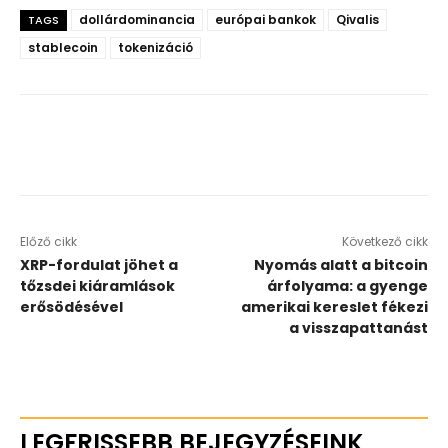
dollárdominancia
európai bankok
Qivalis
TAGS
stablecoin
tokenizáció
Előző cikk
Következő cikk
XRP-fordulat jöhet a
Nyomás alatt a bitcoin
tőzsdei kiáramlások
árfolyama: a gyenge
erősödésével
amerikai kereslet fékezi
a visszapattanást
LEGFRISSEBB BEJEGYZÉSEINK