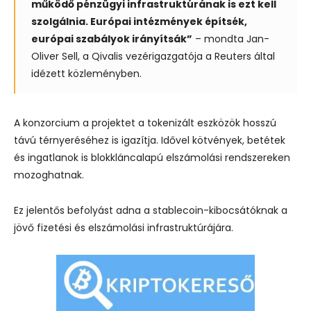
működő pénzügyi infrastruktúrának is ezt kell
szolgálnia. Európai intézmények építsék,
európai szabályok irányítsák”
– mondta Jan-
Oliver Sell, a Qivalis vezérigazgatója a Reuters által
idézett közleményben.
A konzorcium a projektet a tokenizált eszközök hosszú
távú térnyeréséhez is igazítja. Idővel kötvények, betétek
és ingatlanok is blokkláncalapú elszámolási rendszereken
mozoghatnak.
Ez jelentős befolyást adna a stablecoin-kibocsátóknak a
jövő fizetési és elszámolási infrastruktúrájára.