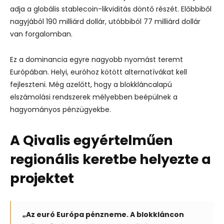
adja a globális stablecoin-likviditás döntő részét. Előbbiből
nagyjából 190 milliárd dollár, utóbbiból 77 milliárd dollár
van forgalomban.
Ez a dominancia egyre nagyobb nyomást teremt
Európában. Helyi, euróhoz kötött alternatívákat kell
fejleszteni. Még azelőtt, hogy a blokkláncalapú
elszámolási rendszerek mélyebben beépülnek a
hagyományos pénzügyekbe.
A Qivalis egyértelműen
regionális keretbe helyezte a
projektet
„Az euró Európa pénzneme. A blokkláncon