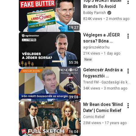
Top 5 WORST Butter 
Brands To Avoid
Bobby Parrish
824K views
•
2 months ago
19:27
Végleges a JÉGER 
sorsa? Bóna 
Szabolcs elárulta, 
agrárszektor.hu
miért a gazdák 
21K views
•
1 day ago
döntöttek és mit hoz 
New
55:36
2027 | Alapvetés
Gelencsér András a 
fogyasztói 
társadalomról és az 
Trend FM - Gazdasági és kulturális hírek
összeomló 
34K views
•
3 months ago
rendszerekről | 
39:08
Trend FM
Mr Bean does 'Blind 
Date' | Comic Relief
Comic Relief
23M views
•
17 years ago
16:04