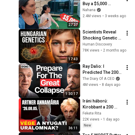
Buy a $5,000 
Modular Home — 
Nahana
What's the Real 
2.4M views
•
3 weeks ago
Cost?
27:27
Scientists Reveal 
Shocking Genetic 
Origin of 
Human Discovery
Hungarians
78K views
•
2 months ago
17:43
Ray Dalio: I 
Predicted The 2008 
CRASH, I Know What 
The Diary Of A CEO
Comes Next!
4M views
•
8 days ago
1:30:17
Iráni háború: 
Kirobbant a 200 
dolláros olajpánik, 
Fekete Rita
összeomlóban a 
22K views
•
1 day ago
világgazdaság? – 
New
36:11
Artner Annamária