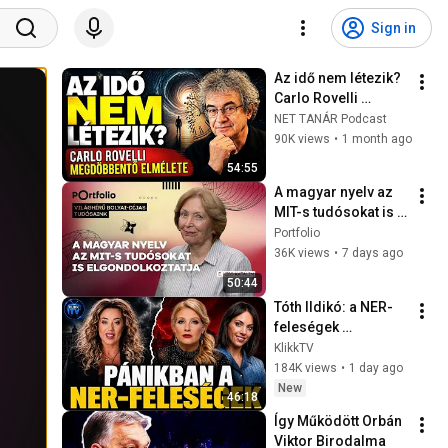
Sign in
Az idő nem létezik? 
Carlo Rovelli 
megdöbbentő 
NET TANÁR Podcast
elmélete (DV)
90K views
•
1 month ago
54:55
A magyar nyelv az 
MIT-s tudósokat is 
elgondolkoztatja – 
Portfolio
Beszélgetés É. Kiss 
36K views
•
7 days ago
Katalinnal
50:44
Tóth Ildikó: a NER-
feleségek 
pánikolnak - a 
KlikkTV
FIDESZ 8 
184K views
•
1 day ago
vezetőjének felelnie 
New
46:18
kell
Így Működött Orbán 
Viktor Birodalma