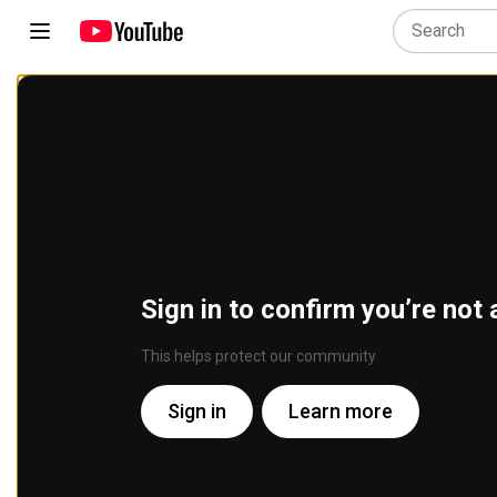
Sign in to confirm you’re not 
This helps protect our community
Sign in
Learn more