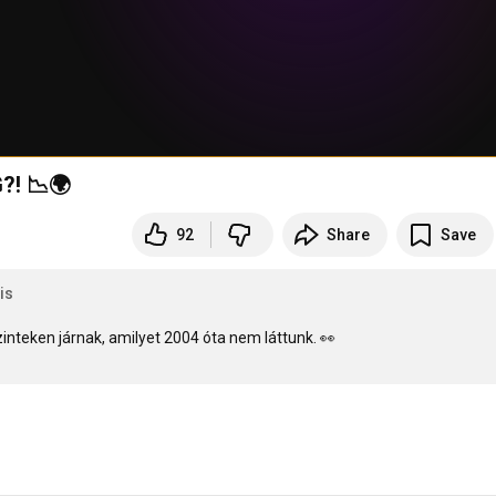
! 📉🌍
92
Share
Save
is