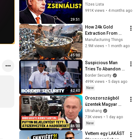
Tízes Lista
991K views
•
4 months ago
29:51
How 24k Gold 
Extraction From 
Waste Mobile 
Manufacturing Things
Phones | Incredible 
2.9M views
•
1 month ago
Old Used Mobile 
45:00
Recycling Process 
Suspicious Man 
Tries To Abandon 
His Bags At The 
Border Security
Border | DOUBLE 
499K views
•
5 days ago
EPISODE | Border 
New
42:40
Security Australia
Oroszországból 
üzentek Magyar 
Péternek Paks 
Ultrahang
válságáról, de 
73K views
•
1 day ago
félreértették? - 
New
46:30
Hidegkuti 
Vettem egy LAKÁST 
Konstantin