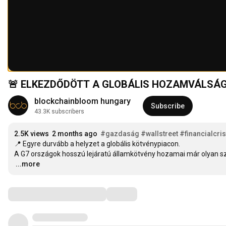
🚨 ELKEZDŐDÖTT A GLOBÁLIS HOZAMVÁLSÁG?
blockchainbloom hungary
Subscribe
43.3K subscribers
2.5K views
2 months ago
#gazdaság
#wallstreet
#financialcris
📍 Egyre durvább a helyzet a globális kötvénypiacon.

…
...more
Comments