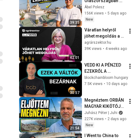
Olaszországban 
egy pesti GARÁZS 
Ábel Polesz
áráért 🇮🇹🍹
156K views
•
5 days ago
New
39:35
Váratlan helyről 
jöhet megoldás a 
magyar vízhiányra: 
agrárszektor.hu
itt a forradalmi 
39K views
•
4 weeks ago
javaslat | Alapvetés
42:01
VEDD KI A PÉNZED 
EZEKRŐL A 
VÁLTÓKRÓL 
blockchainbloom hungary
[Következő nagy 
7.5K views
•
10 days ago
videó 2026.08.10.]
30:57
Megnéztem ORBÁN 
MAGYAR KIKÖTŐJÉT 
😮 Ez épült 
Juhász Péter | Juhi
Triesztben 7 év alatt 
227K views
•
2 days ago
🤨
New
21:54
I Went to China to 