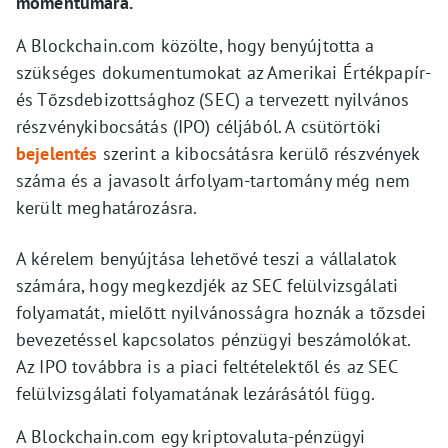
momentumára.
A Blockchain.com közölte, hogy benyújtotta a
szükséges dokumentumokat az Amerikai Értékpapír-
és Tőzsdebizottsághoz (SEC) a tervezett nyilvános
részvénykibocsátás (IPO) céljából. A csütörtöki
bejelentés
szerint a kibocsátásra kerülő részvények
száma és a javasolt árfolyam-tartomány még nem
került meghatározásra.
A kérelem benyújtása lehetővé teszi a vállalatok
számára, hogy megkezdjék az SEC felülvizsgálati
folyamatát, mielőtt nyilvánosságra hoznák a tőzsdei
bevezetéssel kapcsolatos pénzügyi beszámolókat.
Az IPO továbbra is a piaci feltételektől és az SEC
felülvizsgálati folyamatának lezárásától függ.
A Blockchain.com egy kriptovaluta-pénzügyi