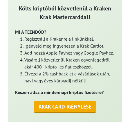
Költs kriptóból közvetlenül a Kraken
Krak Mastercarddal!
MI A TEENDŐD?
Regisztrálj a Krakenre a linkünkkel.
Igényeld meg ingyenesen a Krak Cardot.
Add hozzá Apple Payhez vagy Google Payhez.
Vásárolj közvetlenül Kraken egyenlegedről
akár 400+ kripto- és fiat eszközzel.
Élvezd a 2% cashback-et a vásárlások után,
havi vagy éves kártyadíj nélkül!
Készen állsz a mindennapi kriptós fizetésre?
KRAK CARD IGÉNYLÉSE