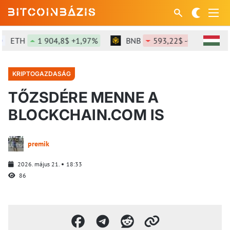
ETH
1 904,8$ +1,97%
BNB
593,22$ -0,65%
KRIPTOGAZDASÁG
TŐZSDÉRE MENNE A
BLOCKCHAIN.COM IS
premik
2026. május 21.
18:33
86