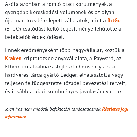
Azóta azonban a romló piaci körülmények, a
gyengébb kereskedési volumenek és az olyan
újonnan tőzsdére lépett vállalatok, mint a
BitGo
(BTGO) csalódást keltő teljesítménye lehűtötte a
befektetők érdeklődését.
Ennek eredményeként több nagyvállalat, köztük a
Kraken
kriptotőzsde anyavállalata, a Payward, az
Ethereum-alkalmazásfejlesztő Consensys és a
hardveres tárca gyártó Ledger, elhalasztotta vagy
teljesen felfüggesztette tőzsdei bevezetési terveit,
és inkább a piaci körülmények javulására várnak.
Jelen írás nem minősül befektetési tanácsadásnak.
Részletes jogi
információ