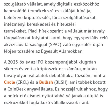
szolgáltató vállalat, amely digitális eszközökhöz
kapcsolódó termékek széles skáláját kínálja,
beleértve kriptotőzsdét, tárca szolgáltatásokat,
intézményi kereskedési és hitelezési
termékeket. Piaci hírek szerint a vállalat már tavaly
tárgyalásokat folytatott arról, hogy egy speciális célú
akvizíciós társasággal (SPAC) való egyesülés útján
lépjen tőzsdére az Egyesült Államokban.
A 2025-ös év az IPO-k szempontjából kiugróan
sikeres év volt a kriptoszektor számára, miután
tavaly olyan vállalatok debütáltak a tőzsdén, mint a
Circle
(CRCL) és a
Bullish
(BLSH), ami többek között
a CoinDesk anyavállalata. Ez hozzájárult ahhoz, hogy
a befektetők ismét nyitottabbá váljanak a digitális
eszközökkel foglalkozó vállalkozások iránt.