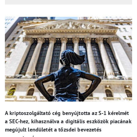
A kriptoszolgáltató cég benyújtotta az S-1 kérelmét
a SEC-hez, kihasználva a digitális eszközök piacának
megújult lendületét a tőzsdei bevezetés