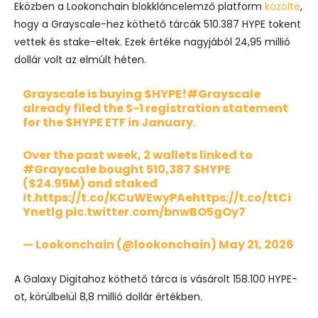
Eközben a Lookonchain blokkláncelemző platform
közölte
,
hogy a Grayscale-hez köthető tárcák 510.387 HYPE tokent
vettek és stake-eltek. Ezek értéke nagyjából 24,95 millió
dollár volt az elmúlt héten.
Grayscale is buying
$HYPE
!
#Grayscale
already filed the S-1 registration statement
for the
$HYPE
ETF in January.
Over the past week, 2 wallets linked to
#Grayscale
bought 510,387
$HYPE
($24.95M) and staked
it.
https://t.co/KCuWEwyPAe
https://t.co/ttCi
Ynetlg
pic.twitter.com/bnwBO5gOy7
— Lookonchain (@lookonchain)
May 21, 2026
A Galaxy Digitahoz köthető tárca is vásárolt 158.100 HYPE-
ot, körülbelül 8,8 millió dollár értékben.