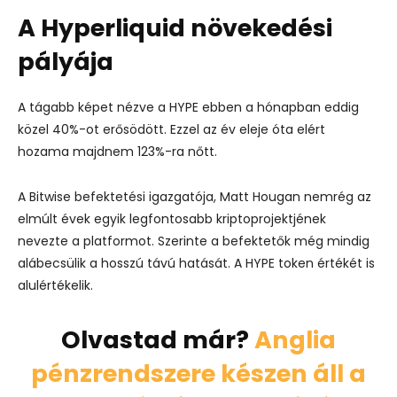
A Hyperliquid növekedési
pályája
A tágabb képet nézve a HYPE ebben a hónapban eddig
közel 40%-ot erősödött. Ezzel az év eleje óta elért
hozama majdnem 123%-ra nőtt.
A Bitwise befektetési igazgatója, Matt Hougan nemrég az
elmúlt évek egyik legfontosabb kriptoprojektjének
nevezte a platformot. Szerinte a befektetők még mindig
alábecsülik a hosszú távú hatását. A HYPE token értékét is
alulértékelik.
Olvastad már?
Anglia
pénzrendszere készen áll a