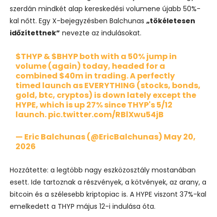
szerdán mindkét alap kereskedési volumene újabb 50%-
kal nőtt. Egy X-bejegyzésben Balchunas
„tökéletesen
időzítettnek”
nevezte az indulásokat.
$THYP
&
$BHYP
both with a 50% jump in
volume (again) today, headed for a
combined $40m in trading. A perfectly
timed launch as EVERYTHING (stocks, bonds,
gold, btc, cryptos) is down lately except the
HYPE, which is up 27% since THYP's 5/12
launch.
pic.twitter.com/RBlXwu54jB
— Eric Balchunas (@EricBalchunas)
May 20,
2026
Hozzátette: a legtöbb nagy eszközosztály mostanában
esett. Ide tartoznak a részvények, a kötvények, az arany, a
bitcoin és a szélesebb kriptopiac is. A HYPE viszont 37%-kal
emelkedett a THYP május 12-i indulása óta.