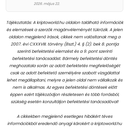
2026. május 22.
Tájékoztatás: A kriptoworld.hu oldalon található információk
és elemzések a szerzők magánvéleményét tükrözik. A jelen
oldalon megjelenő írások, cikkek nem valósítanak meg a
2007. évi CXXXVIII. törvény (Bszt.) 4. § (2). bek 8. pontja
szerinti befektetési elemzést és a 9. pont szerinti
befektetési tanácsadást.
Bármely befektetési döntés
meghozatala során az adott befektetés megfelelőségét
csak az adott befektető személyére szabott vizsgálattal
lehet megállapítani, melyre a jelen oldal nem vállalkozik és
nem is alkalmas. Az egyes befektetési döntések előtt
éppen ezért tájékozódjon részletesen és több forrásból,
szükség esetén konzultáljon befektetési tanácsadóval!
A cikkekben megjelenő esetleges hibákért téves
információkból eredendő anyagi károkért a kriptoworld.hu