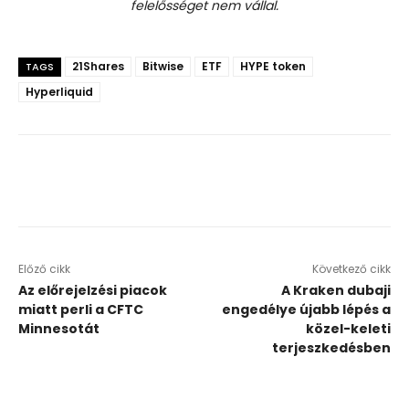
felelősséget nem vállal.
21Shares
Bitwise
ETF
HYPE token
TAGS
Hyperliquid
Előző cikk
Következő cikk
Az előrejelzési piacok
A Kraken dubaji
miatt perli a CFTC
engedélye újabb lépés a
Minnesotát
közel-keleti
terjeszkedésben