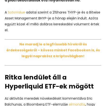
a piaci debütálásuk óta folyamatosan nő.
A
SoSoValue
adatai szerint a 21Shares THYP-je és a Bitwise
Asset Management BHYP-je a hónap elején indult. Azóta
együtt közel 41 millió dolláros kereskedési volument értek
el.
Ne maradj le a legfrissebb hírekről és
érdekességekről – kövess minket Facebookon is, és
legyél naprakész a kriptovilágban!
Ritka lendület áll a
Hyperliquid ETF-ek mögött
Az aktivitás meredek növekedését kommentálva Eric
Balchunas, a Bloomberg ETF-elemzője
elmondta
, hogy