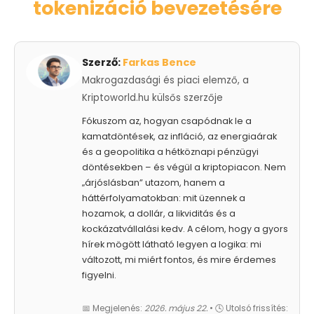
tokenizáció bevezetésére
Szerző:
Farkas Bence
Makrogazdasági és piaci elemző, a
Kriptoworld.hu külsős szerzője
Fókuszom az, hogyan csapódnak le a
kamatdöntések, az infláció, az energiaárak
és a geopolitika a hétköznapi pénzügyi
döntésekben – és végül a kriptopiacon. Nem
„árjóslásban” utazom, hanem a
háttérfolyamatokban: mit üzennek a
hozamok, a dollár, a likviditás és a
kockázatvállalási kedv. A célom, hogy a gyors
hírek mögött látható legyen a logika: mi
változott, mi miért fontos, és mire érdemes
figyelni.
📅 Megjelenés:
2026. május 22.
• 🕓 Utolsó frissítés: