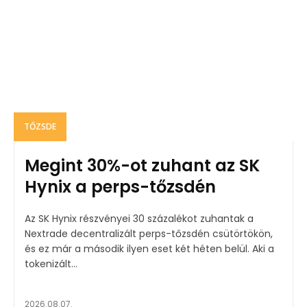
TŐZSDE
Megint 30%-ot zuhant az SK
Hynix a perps-tőzsdén
Az SK Hynix részvényei 30 százalékot zuhantak a
Nextrade decentralizált perps-tőzsdén csütörtökön,
és ez már a második ilyen eset két héten belül. Aki a
tokenizált...
2026.08.07.