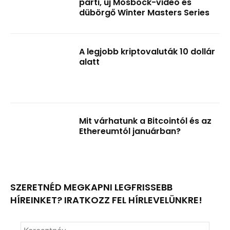
parti, új Mosböck-videó és
dübörgő Winter Masters Series
A legjobb kriptovaluták 10 dollár
alatt
Mit várhatunk a Bitcointól és az
Ethereumtól januárban?
SZERETNÉD MEGKAPNI LEGFRISSEBB
HÍREINKET? IRATKOZZ FEL HÍRLEVELÜNKRE!