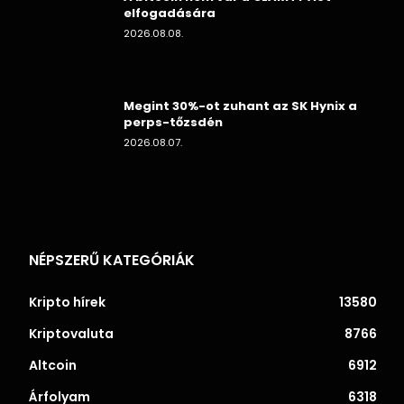
elfogadására
2026.08.08.
Megint 30%-ot zuhant az SK Hynix a
perps-tőzsdén
2026.08.07.
NÉPSZERŰ KATEGÓRIÁK
Kripto hírek
13580
Kriptovaluta
8766
Altcoin
6912
Árfolyam
6318