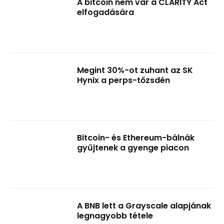
A bitcoin nem vár a CLARITY Act
elfogadására
Megint 30%-ot zuhant az SK
Hynix a perps-tőzsdén
Bitcoin- és Ethereum-bálnák
gyűjtenek a gyenge piacon
A BNB lett a Grayscale alapjának
legnagyobb tétele