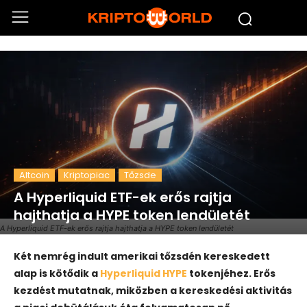
Altcoin
Kriptopiac
Tőzsde
A Hyperliquid ETF-ek erős rajtja
hajthatja a HYPE token lendületét
A Hyperliquid ETF-ek erős rajtja hajthatja a HYPE token lendületét
Két nemrég indult amerikai tőzsdén kereskedett
alap is kötődik a
Hyperliquid HYPE
tokenjéhez. Erős
kezdést mutatnak, miközben a kereskedési aktivitás