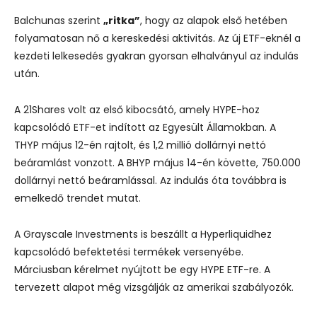
Balchunas szerint
„ritka”
, hogy az alapok első hetében
folyamatosan nő a kereskedési aktivitás. Az új ETF-eknél a
kezdeti lelkesedés gyakran gyorsan elhalványul az indulás
után.
A 21Shares volt az első kibocsátó, amely HYPE-hoz
kapcsolódó ETF-et indított az Egyesült Államokban. A
THYP május 12-én rajtolt, és 1,2 millió dollárnyi nettó
beáramlást vonzott. A BHYP május 14-én követte, 750.000
dollárnyi nettó beáramlással. Az indulás óta továbbra is
emelkedő trendet mutat.
A Grayscale Investments is beszállt a Hyperliquidhez
kapcsolódó befektetési termékek versenyébe.
Márciusban kérelmet nyújtott be egy HYPE ETF-re. A
tervezett alapot még vizsgálják az amerikai szabályozók.