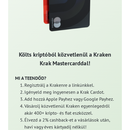
Költs kriptóból közvetlenül a Kraken
Krak Mastercarddal!
MI A TEENDŐD?
Regisztrálj a Krakenre a linkünkkel.
Igényeld meg ingyenesen a Krak Cardot.
Add hozzá Apple Payhez vagy Google Payhez.
Vásárolj közvetlenül Kraken egyenlegedről
akár 400+ kripto- és fiat eszközzel.
Élvezd a 2% cashback-et a vásárlások után,
havi vagy éves kártyadíj nélkül!