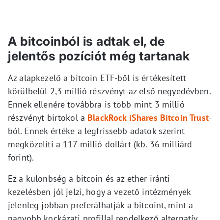
A bitcoinból is adtak el, de
jelentős pozíciót még tartanak
Az alapkezelő a bitcoin ETF-ből is értékesített
körülbelül 2,3 millió részvényt az első negyedévben.
Ennek ellenére továbbra is több mint 3 millió
részvényt birtokol a
BlackRock iShares Bitcoin Trust
-
ból. Ennek értéke a legfrissebb adatok szerint
megközelíti a 117 millió dollárt (kb. 36 milliárd
forint).
Ez a különbség a bitcoin és az ether iránti
kezelésben jól jelzi, hogy a vezető intézmények
jelenleg jobban preferálhatják a bitcoint, mint a
nagyobb kockázati profillal rendelkező alternatív