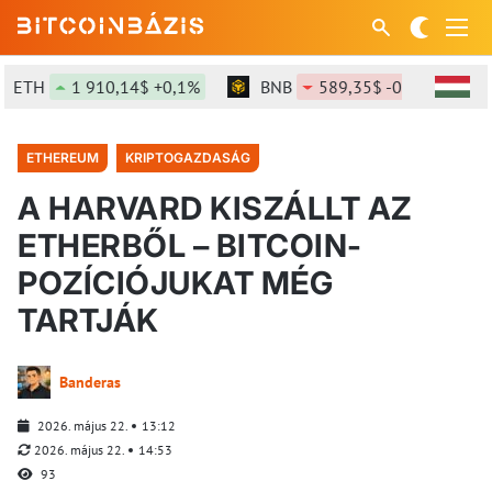
ETH
1 910,14$ +0,1%
BNB
589,35$ -0,88%
S
ETHEREUM
KRIPTOGAZDASÁG
A HARVARD KISZÁLLT AZ
ETHERBŐL – BITCOIN-
POZÍCIÓJUKAT MÉG
TARTJÁK
Banderas
2026. május 22.
13:12
2026. május 22.
14:53
93