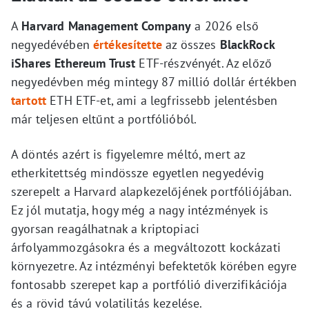
A
Harvard Management Company
a 2026 első
negyedévében
értékesítette
az összes
BlackRock
iShares Ethereum Trust
ETF-részvényét. Az előző
negyedévben még mintegy 87 millió dollár értékben
tartott
ETH ETF-et, ami a legfrissebb jelentésben
már teljesen eltűnt a portfólióból.
A döntés azért is figyelemre méltó, mert az
etherkitettség mindössze egyetlen negyedévig
szerepelt a Harvard alapkezelőjének portfóliójában.
Ez jól mutatja, hogy még a nagy intézmények is
gyorsan reagálhatnak a kriptopiaci
árfolyammozgásokra és a megváltozott kockázati
környezetre. Az intézményi befektetők körében egyre
fontosabb szerepet kap a portfólió diverzifikációja
és a rövid távú volatilitás kezelése.