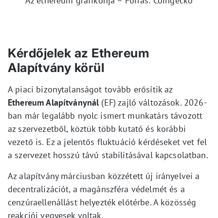
Az ethereum grafikonja – Forrás: Coingecko
Kérdőjelek az Ethereum
Alapítvány körül
A piaci bizonytalanságot tovább erősítik az
Ethereum Alapítványnál
(EF) zajló változások. 2026-
ban már legalább nyolc ismert munkatárs távozott
az szervezetből, köztük több kutató és korábbi
vezető is. Ez a jelentős fluktuáció kérdéseket vet fel
a szervezet hosszú távú stabilitásával kapcsolatban.
Az alapítvány márciusban közzétett új irányelvei a
decentralizációt, a magánszféra védelmét és a
cenzúraellenállást helyezték előtérbe. A közösség
reakciói vegyesek voltak.