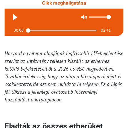
Cikk meghallgatása
00:00
02:41
Harvard egyetemi alapjának legfrissebb 13F-bejelentése
szerint az intézmény teljesen kiszállt az etherhez
kötődő befektetéseiből a 2026-os első negyedévben.
További érdekesség, hogy az alap a bitcoinpozícióját is
csökkentette, de azt nem nullázta le teljesen. Ez a lépés
jól tükrözi a jelenlegi óvatosabb intézményi
hozzáállást a kriptopiacon.
Eladták az összes etherüket