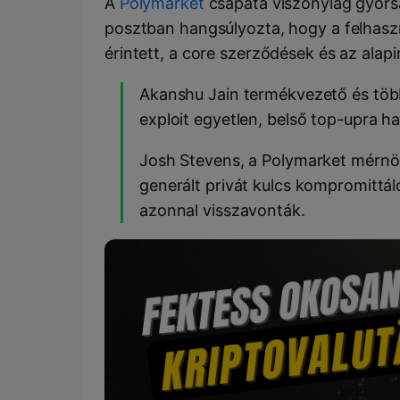
A
Polymarket
csapata viszonylag gyorsa
posztban hangsúlyozta, hogy a felhasz
érintett, a core szerződések és az alap
Akanshu Jain termékvezető és több
exploit egyetlen, belső top-upra h
Josh Stevens, a Polymarket mérnök
generált privát kulcs kompromittá
azonnal visszavonták.