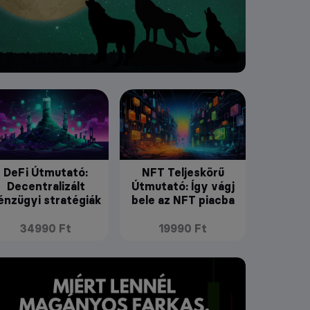
DeFi Útmutató:
NFT Teljeskörű
Decentralizált
Útmutató: Így vágj
énzügyi stratégiák
bele az NFT piacba
34990 Ft
19990 Ft