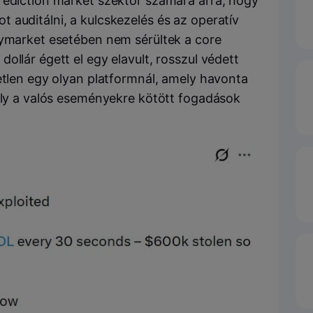
rediction market szektor számára arra, hogy
 auditálni, a kulcskezelés és az operatív
lymarket esetében nem sérültek a core
ollár égett el egy elavult, rosszul védett
etlen egy olyan platformnál, amely havonta
mely a valós eseményekre kötött fogadások