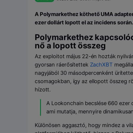
A Polymarkethez köthető UMA adapter 
ezer dollárt lopott el az incidens során
Polymarkethez kapcsolód
nő a lopott összeg
Az exploitot május 22-én hozták nyilv
gyorsan ráerősítettek
ZachXBT
megálla
nagyjából 30 másodpercenként ürítette 
csomagokban, így az ellopott összeg röv
hízott.
A Lookonchain becslése 660 ezer dol
ami mutatja, mennyire dinamikusan 
Különösen aggasztó, hogy mindez a vil