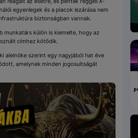
n reagált az esetre, és péntek reggeli X-
nálói egyenlegek és a piacok lezárása nem
infrastruktúra biztonságban vannak.
 munkatárs külön is kiemelte, hogy az
asznált címhez kötődik.
i alelnöke szerint egy nagyjából hat éve
lódott, amelynek minden jogosultságát
p