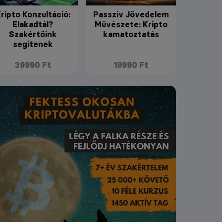
ripto Konzultáció:
Passzív Jövedelem
Elakadtál?
Művészete: Kripto
Szakértőink
kamatoztatás
segítenek
39990 Ft
19990 Ft