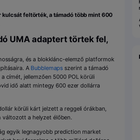
kulcsát feltörték, a támadó több mint 600
.
ó UMA adaptert törtek fel,
ánosságra, és a blokklánc-elemző platformok
pításaira. A
Bubblemaps
szerint a támadó
a címét, jellemzően 5000 POL körüli
id idő alatt mintegy 600 ezer dollárra
lár körüli kárt jelzett a reggeli órákban,
változott a helyzet élőben.
ág egyik legnagyobb prediction market