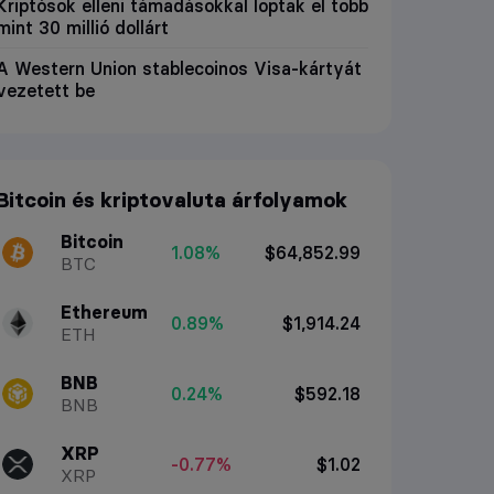
Kriptósok elleni támadásokkal loptak el több
mint 30 millió dollárt
A Western Union stablecoinos Visa-kártyát
vezetett be
Bitcoin és kriptovaluta árfolyamok
Bitcoin
1.08%
$64,852.99
BTC
Ethereum
0.89%
$1,914.24
ETH
BNB
0.24%
$592.18
BNB
XRP
-0.77%
$1.02
XRP