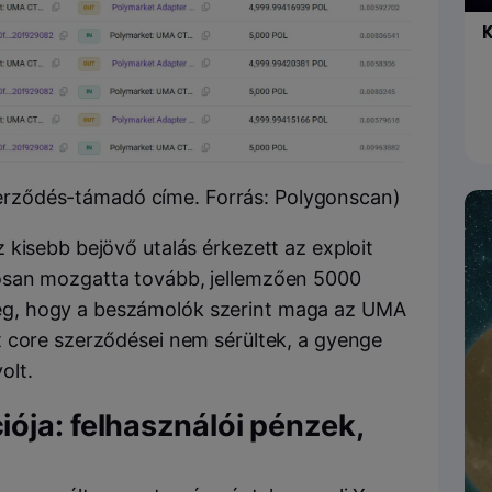
K
zerződés-támadó címe. Forrás: Polygonscan)
 kisebb bejövő utalás érkezett az exploit
osan mozgatta tovább, jellemzően 5000
g, hogy a beszámolók szerint maga az UMA
 core szerződései nem sérültek, a gyenge
olt.
ója: felhasználói pénzek,