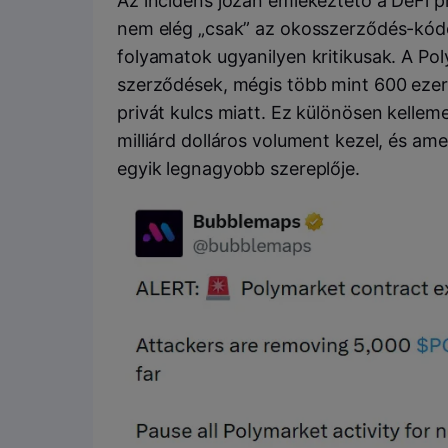
Az incidens józan emlékeztető a DeFi p
nem elég „csak” az okosszerződés-kódot
folyamatok ugyanilyen kritikusak. A Po
szerződések, mégis több mint 600 ezer d
privát kulcs miatt. Ez különösen kellem
milliárd dolláros volument kezel, és a
egyik legnagyobb szereplője.