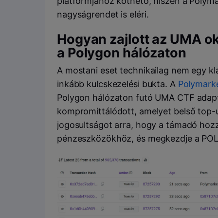
platformjához köthető, hiszen a Polymar
nagyságrendet is eléri.
Hogyan zajlott az UMA o
a Polygon hálózaton
A mostani eset technikailag nem egy k
inkább kulcskezelési bukta. A
Polymark
Polygon hálózaton futó UMA CTF adapt
kompromittálódott, amelyet belső top-u
jogosultságot arra, hogy a támadó hoz
pénzeszközökhöz, és megkezdje a POL 