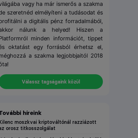
világába vagy ha már ismerős a szakma
de szeretnéd elmélyíteni a tudásodat és
profitálni a digitális pénz forradalmából,
akkor nálunk a helyed! Hiszen a
Platformról minden információt, tippet
és oktatást egy forrásból érhetsz el,
méghozzá a szakma legjobbjaitól 2018
óta!
Válassz tagságaink közül
További híreink
Kilenc moszkvai kriptováltónál razziázott
az orosz titkosszolgálat