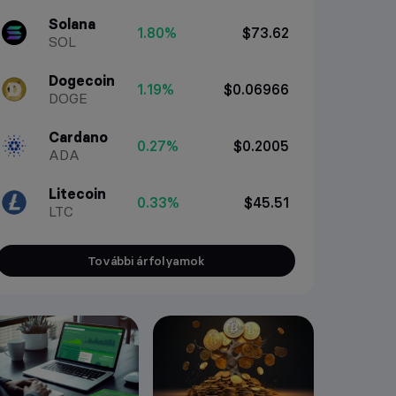
Solana
1.80%
$73.62
SOL
Dogecoin
1.19%
$0.06966
DOGE
Cardano
0.27%
$0.2005
ADA
Litecoin
0.33%
$45.51
LTC
További árfolyamok