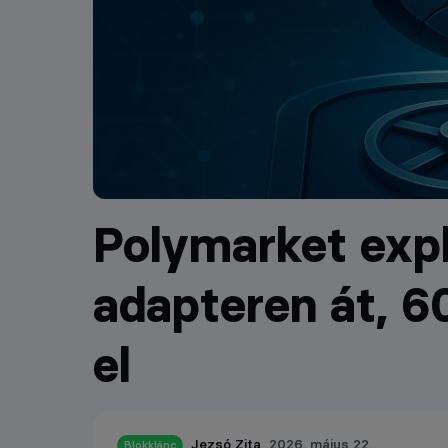
Polymarket exp
adapteren át, 60
el
Jezsó Zita
2026. május 22.
Blokklánc