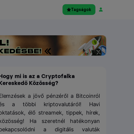
Tagságok
Hogy mi is az a Cryptofalka
Kereskedő Közösség?
Elemzések a jövő pénzéről a Bitcoinról
és a többi kriptovalutáról! Havi
oktatások, élő streamek, tippek, hírek,
közösség! Ha szeretnél hatékonyan
bekapcsolódni a digitális valuták