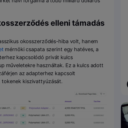
ket havi forgalma a több milliárd dolláros
kosszerződés elleni támadás
lasszikus okosszerződés-hiba volt, hanem
et
mérnöki csapata szerint egy hatéves, a
erhez kapcsolódó privát kulcs
p műveletekre használtak. Ez a kulcs adott
záférjen az adapterhez kapcsolt
tokenek kiszivattyúzását.