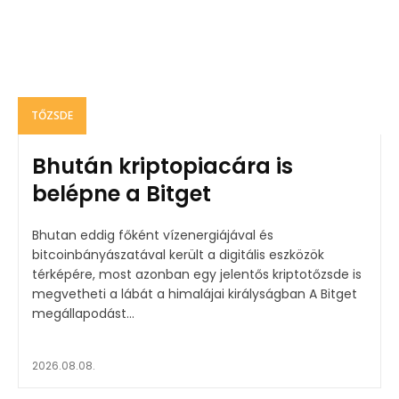
TŐZSDE
Bhután kriptopiacára is
belépne a Bitget
Bhutan eddig főként vízenergiájával és
bitcoinbányászatával került a digitális eszközök
térképére, most azonban egy jelentős kriptotőzsde is
megvetheti a lábát a himalájai királyságban A Bitget
megállapodást...
2026.08.08.