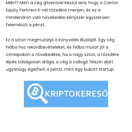
Miért? Mert a cég gőzerővel készül arra, hogy a Cantor
Equity Partners II-vel tőzsdére menjen, és ez a
mindenáron való növekedési kényszer egyszerűen
felemészti a pénzt.
Ez a sztori megmutatja a könyvelés illúzióját. Egy cég
hiába hoz rekordbevételeket, és hiába mutat jól a
címlapokon a növekedése, ha a nagy sztori, a tőzsdére
lépés túlságosan drága, a cég a csillogó felszín alatt
ugyanúgy égetheti a pénzt, mint egy bukott startup.