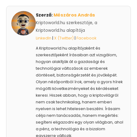
Szerző:
Mészáros András
Kriptoworld.hu szerkesztője, a
Kriptoworld.hu alapítója
LinkedIn
|
X (Twitter)
|
Facebook
A Kriptoworld.hu alapítójaként és
szerkesztőjeként írásaiban azt vizsgálom,
hogyan alakítják át a gazdasági és
technológiai változások az emberek
döntéseit, biztonságérzetét és jövőképét.
Olyan nézőpontból írok, amely a gyors hírek
mögötti következményeket és kérdéseket
keresi. Hiszek abban, hogy a kriptovilágról
nem csak technikailag, hanem emberi
nyelven is lehet hitelesen beszélni. Írásaim
célja nem tanácsadás, hanem megértés:
segíteni eligazodni egy olyan világban, ahol
a pénz, a technológia és a bizalom
egyszerre változik.