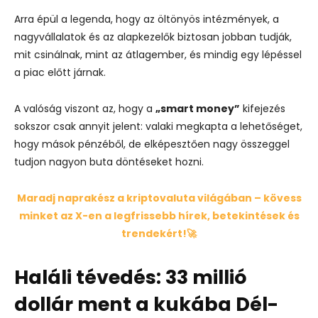
Arra épül a legenda, hogy az öltönyös intézmények, a
nagyvállalatok és az alapkezelők biztosan jobban tudják,
mit csinálnak, mint az átlagember, és mindig egy lépéssel
a piac előtt járnak.
A valóság viszont az, hogy a
„smart money”
kifejezés
sokszor csak annyit jelent: valaki megkapta a lehetőséget,
hogy mások pénzéből, de elképesztően nagy összeggel
tudjon nagyon buta döntéseket hozni.
Maradj naprakész a kriptovaluta világában – kövess
minket az X-en a legfrissebb hírek, betekintések és
trendekért!🚀
Haláli tévedés: 33 millió
dollár ment a kukába Dél-