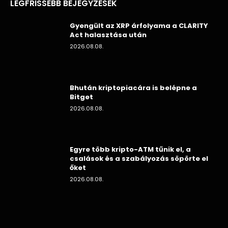
LEGFRISSEBB BEJEGYZÉSEK
Gyengült az XRP árfolyama a CLARITY
Act halasztása után
2026.08.08.
Bhután kriptopiacára is belépne a
Bitget
2026.08.08.
Egyre több kripto-ATM tűnik el, a
csalások és a szabályozás söpörte el
őket
2026.08.08.