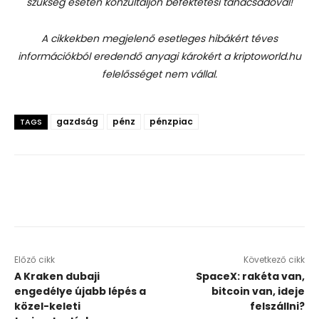
szükség esetén konzultáljon befektetési tanácsadóval!
A cikkekben megjelenő esetleges hibákért téves
információkból eredendő anyagi károkért a kriptoworld.hu
felelősséget nem vállal.
gazdság
pénz
pénzpiac
TAGS
Előző cikk
Következő cikk
A Kraken dubaji
SpaceX: rakéta van,
engedélye újabb lépés a
bitcoin van, ideje
közel-keleti
felszállni?