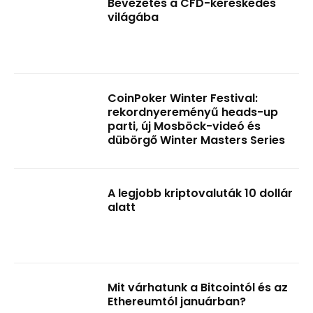
Bevezetés a CFD-kereskedés
világába
CoinPoker Winter Festival:
rekordnyereményű heads-up
parti, új Mosböck-videó és
dübörgő Winter Masters Series
A legjobb kriptovaluták 10 dollár
alatt
Mit várhatunk a Bitcointól és az
Ethereumtól januárban?