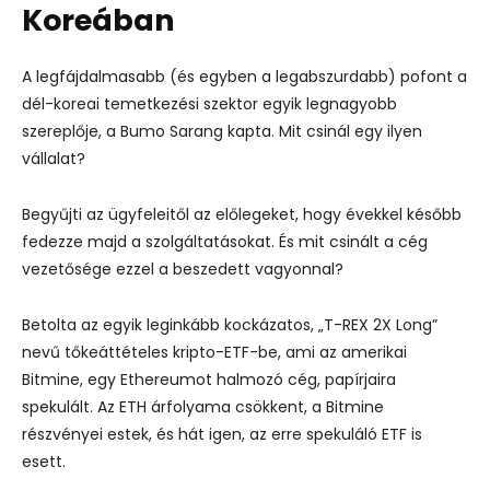
Koreában
A legfájdalmasabb (és egyben a legabszurdabb) pofont a
dél-koreai temetkezési szektor egyik legnagyobb
szereplője, a Bumo Sarang kapta. Mit csinál egy ilyen
vállalat?
Begyűjti az ügyfeleitől az előlegeket, hogy évekkel később
fedezze majd a szolgáltatásokat. És mit csinált a cég
vezetősége ezzel a beszedett vagyonnal?
Betolta az egyik leginkább kockázatos, „T-REX 2X Long”
nevű tőkeáttételes kripto-ETF-be, ami az amerikai
Bitmine, egy Ethereumot halmozó cég, papírjaira
spekulált. Az ETH árfolyama csökkent, a Bitmine
részvényei estek, és hát igen, az erre spekuláló ETF is
esett.