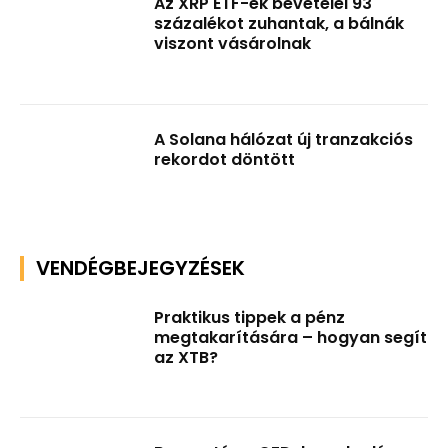
Az XRP ETF-ek bevételei 93
százalékot zuhantak, a bálnák
viszont vásárolnak
A Solana hálózat új tranzakciós
rekordot döntött
VENDÉGBEJEGYZÉSEK
Praktikus tippek a pénz
megtakarítására – hogyan segít
az XTB?