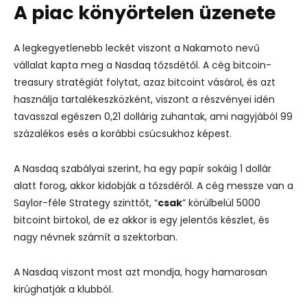
A piac könyörtelen üzenete
A legkegyetlenebb leckét viszont a Nakamoto nevű
vállalat kapta meg a Nasdaq tőzsdétől. A cég bitcoin-
treasury stratégiát folytat, azaz bitcoint vásárol, és azt
használja tartalékeszközként, viszont a részvényei idén
tavasszal egészen 0,21 dollárig zuhantak, ami nagyjából 99
százalékos esés a korábbi csúcsukhoz képest.
A Nasdaq szabályai szerint, ha egy papír sokáig 1 dollár
alatt forog, akkor kidobják a tőzsdéről. A cég messze van a
Saylor-féle Strategy szinttőt, “
csak
” körülbelül 5000
bitcoint birtokol, de ez akkor is egy jelentős készlet, és
nagy névnek számít a szektorban.
A Nasdaq viszont most azt mondja, hogy hamarosan
kirúghatják a klubból.