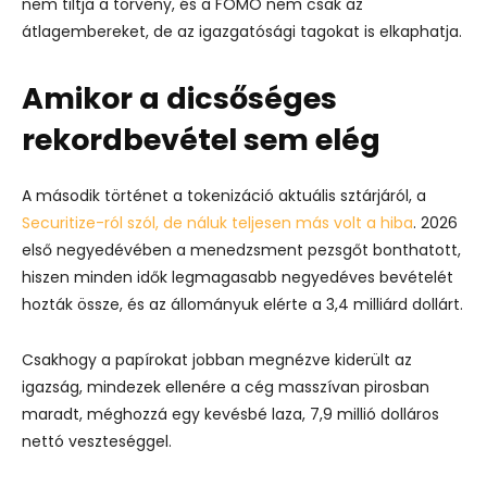
nem tiltja a törvény, és a FOMO nem csak az
átlagembereket, de az igazgatósági tagokat is elkaphatja.
Amikor a dicsőséges
rekordbevétel sem elég
A második történet a tokenizáció aktuális sztárjáról, a
Securitize-ról szól, de náluk teljesen más volt a hiba
. 2026
első negyedévében a menedzsment pezsgőt bonthatott,
hiszen minden idők legmagasabb negyedéves bevételét
hozták össze, és az állományuk elérte a 3,4 milliárd dollárt.
Csakhogy a papírokat jobban megnézve kiderült az
igazság, mindezek ellenére a cég masszívan pirosban
maradt, méghozzá egy kevésbé laza, 7,9 millió dolláros
nettó veszteséggel.