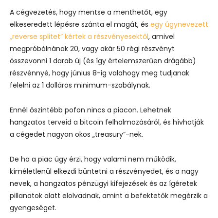
A cégvezetés, hogy mentse a menthetőt, egy
elkeseredett lépésre szánta el magát, és
egy úgynevezett
„reverse splitet” kértek a részvényesektől
, amivel
megpróbálnának 20, vagy akár 50 régi részvényt
összevonni 1 darab új (és így értelemszerűen drágább)
részvénnyé, hogy június 8-ig valahogy meg tudjanak
felelni az 1 dolláros minimum-szabálynak.
Ennél őszintébb pofon nincs a piacon. Lehetnek
hangzatos terveid a bitcoin felhalmozásáról, és hívhatják
a cégedet nagyon okos „treasury”-nek.
De ha a piac úgy érzi, hogy valami nem működik,
kíméletlenül elkezdi büntetni a részvényedet, és a nagy
nevek, a hangzatos pénzügyi kifejezések és az ígéretek
pillanatok alatt elolvadnak, amint a befektetők megérzik a
gyengeséget.