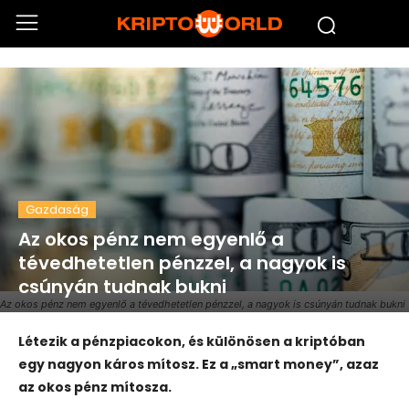
Gazdaság
Az okos pénz nem egyenlő a
tévedhetetlen pénzzel, a nagyok is
csúnyán tudnak bukni
Az okos pénz nem egyenlő a tévedhetetlen pénzzel, a nagyok is csúnyán tudnak bukni
Létezik a pénzpiacokon, és különösen a kriptóban
egy nagyon káros mítosz. Ez a „smart money”, azaz
az okos pénz mítosza.