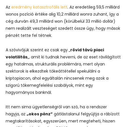
Az
eredmény katasztrofális lett
. Az eredetileg 59,5 milliárd
wonos pozíció értéke alig 10,2 milliárd wonra zuhant, így a
cég durván 49,3 milliárd won (körülbelül 33 millió dollár)
nem realizált veszteséget szedett össze úgy, hogy mások
pénzét tette fel tétnek.
A szóvivőjük szerint ez csak egy „
rövid távú piaci
volatilitás
„, amit ki tudnak heverni, de az eset rávilágított
egy hatalmas, strukturális problémára, mert olyan
szektorok is elkezdtek tőkeáttétellel spekulálni a
kriptopiacon, ahol egyáltalán nincsenek meg azok a
szigorú tőkemegfelelési szabályok, mint egy
hagyományos banknál.
Itt nem sima ügyetlenségről van szó, ha a rendszer
hagyja, az
„okos pénz”
gátlástalanul felgyújtja a rábízott
megtakarításokat, egyszerűen, mert megteheti, hiszen