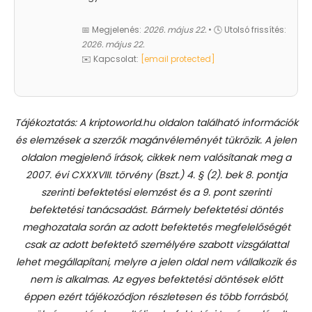
📅 Megjelenés:
2026. május 22.
• 🕓 Utolsó frissítés:
2026. május 22.
✉️ Kapcsolat:
[email protected]
Tájékoztatás: A kriptoworld.hu oldalon található információk
és elemzések a szerzők magánvéleményét tükrözik. A jelen
oldalon megjelenő írások, cikkek nem valósítanak meg a
2007. évi CXXXVIII. törvény (Bszt.) 4. § (2). bek 8. pontja
szerinti befektetési elemzést és a 9. pont szerinti
befektetési tanácsadást.
Bármely befektetési döntés
meghozatala során az adott befektetés megfelelőségét
csak az adott befektető személyére szabott vizsgálattal
lehet megállapítani, melyre a jelen oldal nem vállalkozik és
nem is alkalmas. Az egyes befektetési döntések előtt
éppen ezért tájékozódjon részletesen és több forrásból,