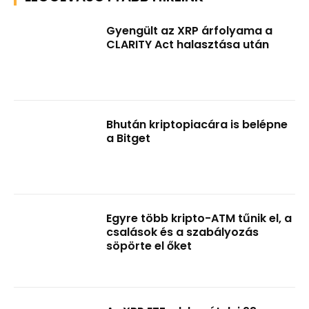
Gyengült az XRP árfolyama a
CLARITY Act halasztása után
Bhután kriptopiacára is belépne
a Bitget
Egyre több kripto-ATM tűnik el, a
csalások és a szabályozás
söpörte el őket