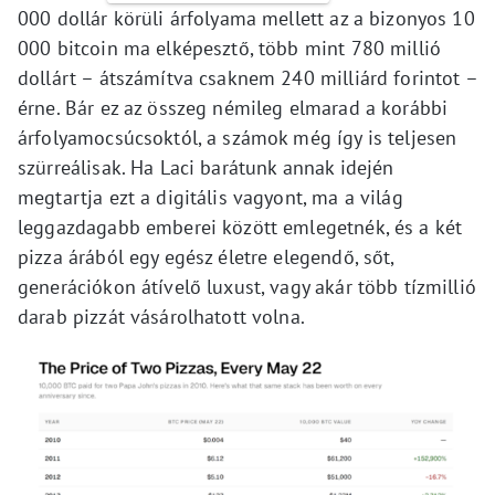
000 dollár körüli árfolyama mellett az a bizonyos 10
000 bitcoin ma elképesztő, több mint 780 millió
dollárt – átszámítva csaknem 240 milliárd forintot –
érne. Bár ez az összeg némileg elmarad a korábbi
árfolyamocsúcsoktól, a számok még így is teljesen
szürreálisak. Ha Laci barátunk annak idején
megtartja ezt a digitális vagyont, ma a világ
leggazdagabb emberei között emlegetnék, és a két
pizza árából egy egész életre elegendő, sőt,
generációkon átívelő luxust, vagy akár több tízmillió
darab pizzát vásárolhatott volna.