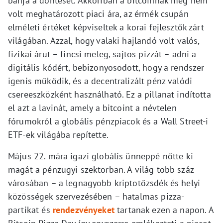
bánja a döntését. Akkoriban a bitcoinnak még nem
volt meghatározott piaci ára, az érmék csupán
elméleti értéket képviseltek a korai fejlesztők zárt
világában. Azzal, hogy valaki hajlandó volt valós,
fizikai árut – fincsi meleg, sajtos pizzát – adni a
digitális kódért, bebizonyosodott, hogy a rendszer
igenis működik, és a decentralizált pénz valódi
csereeszközként használható. Ez a pillanat indította
el azt a lavinát, amely a bitcoint a névtelen
fórumokról a globális pénzpiacok és a Wall Street-i
ETF-ek világába repítette.
Május 22. mára igazi globális ünneppé nőtte ki
magát a pénzügyi szektorban. A világ több száz
városában – a legnagyobb kriptotőzsdék és helyi
közösségek szervezésében – hatalmas pizza-
partikat és
rendezvényeket
tartanak ezen a napon. A