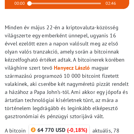
00:00
02:46
Minden év május 22-én a kriptovaluta-közösség
világszerte egy emberként ünnepel, ugyanis 16
évvel ezelőtt ezen a napon valósult meg az első
olyan valós tranzakció, amely során a bitcoinnak
kézzelfogható értéket adtak. A bitcoinerek körében
világhírre szert tevő
Hanyecz László
magyar
származású programozó 10 000 bitcoint fizetett
valakinek, aki cserébe két nagyméretű pizzát rendelt
a házához a Papa John’s-tól. Ami akkor egy jópofa és
ártatlan technológiai kísérletnek tűnt, az mára a
történelem legdrágább és leginkább elképesztő
gasztronómiai és pénzügyi sztorijává vált.
64 770 USD
(-0,18%)
A bitcoin
aktuális, 78