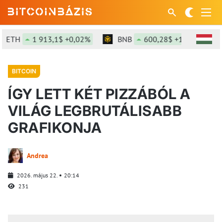
ETH
1 913,1$ +0,02%
BNB
600,28$ +1,51%
BITCOIN
ÍGY LETT KÉT PIZZÁBÓL A
VILÁG LEGBRUTÁLISABB
GRAFIKONJA
Andrea
2026. május 22.
20:14
231