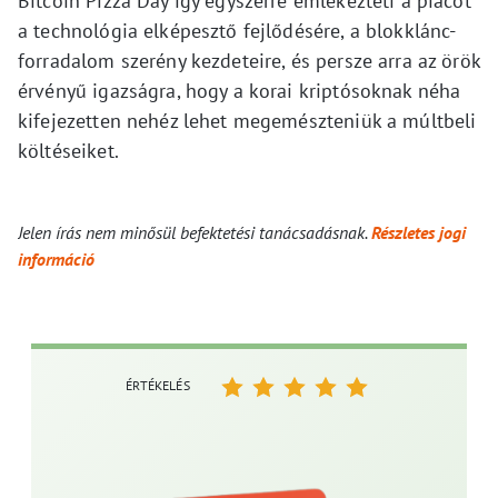
Bitcoin Pizza Day így egyszerre emlékezteti a piacot
a technológia elképesztő fejlődésére, a blokklánc-
forradalom szerény kezdeteire, és persze arra az örök
érvényű igazságra, hogy a korai kriptósoknak néha
kifejezetten nehéz lehet megemészteniük a múltbeli
költéseiket.
Jelen írás nem minősül befektetési tanácsadásnak.
Részletes jogi
információ
ÉRTÉKELÉS