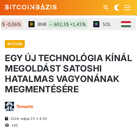
 -0,06%
BNB
602,3$ +1,45%
SOL
76$ +1,93%
BITCOIN
EGY ÚJ TECHNOLÓGIA KÍNÁL
MEGOLDÁST SATOSHI
HATALMAS VAGYONÁNAK
MEGMENTÉSÉRE
Tomasito
2026. május 23.
8:20
180