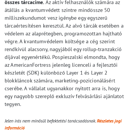
összes tárcacíme.
Az aktív felhasználók számára az
átállás a kvantumvédett szintre mindössze 50
milliszekundumot vesz igénybe egy egyszerű
tárcaértesítésen keresztül. Az alvó tárcák esetében a
védelem az alaprétegben, programozottan hajtható
végre. A kvantumvédelem költsége a cég szerint
rendkívül alacsony, nagyjából egy rollup‑tranzakció
díjával egyenértékű. Pospieszalski elmondta, hogy
az AmericanFortress jelenleg licenceli a fejlesztői
készletét (SDK) különböző Layer 1 és Layer 2
blokkláncok számára, marketing‑pozicionálásért
cserébe. A vállalat ugyanakkor nyitott arra is, hogy
egy nagyobb szereplő exkluzív felvásárlási ajánlatot
tegyen.
Jelen írás nem minősül befektetési tanácsadásnak.
Részletes jogi
információ