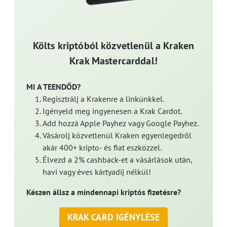
Költs kriptóból közvetlenül a Kraken
Krak Mastercarddal!
MI A TEENDŐD?
Regisztrálj a Krakenre a linkünkkel.
Igényeld meg ingyenesen a Krak Cardot.
Add hozzá Apple Payhez vagy Google Payhez.
Vásárolj közvetlenül Kraken egyenlegedről
akár 400+ kripto- és fiat eszközzel.
Élvezd a 2% cashback-et a vásárlások után,
havi vagy éves kártyadíj nélkül!
Készen állsz a mindennapi kriptós fizetésre?
KRAK CARD IGÉNYLÉSE