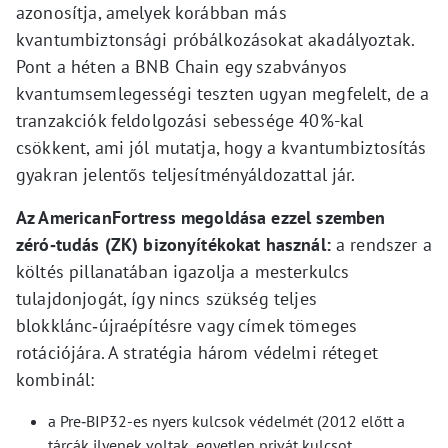
azonosítja, amelyek korábban más
kvantumbiztonsági próbálkozásokat akadályoztak.
Pont a héten a BNB Chain egy szabványos
kvantumsemlegességi teszten ugyan megfelelt, de a
tranzakciók feldolgozási sebessége 40%-kal
csökkent, ami jól mutatja, hogy a kvantumbiztosítás
gyakran jelentős teljesítményáldozattal jár.
Az AmericanFortress megoldása ezzel szemben
zéró‑tudás (ZK) bizonyítékokat használ:
a rendszer a
költés pillanatában igazolja a mesterkulcs
tulajdonjogát, így nincs szükség teljes
blokklánc‑újraépítésre vagy címek tömeges
rotációjára. A stratégia három védelmi réteget
kombinál:
a Pre‑BIP32-es nyers kulcsok védelmét (2012 előtt a
tárcák ilyenek voltak, egyetlen privát kulcsot