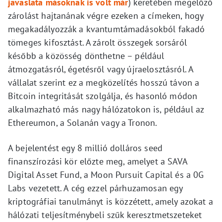
javaslata másoknak is volt már
) keretében megelőző
zárolást hajtanának végre ezeken a címeken, hogy
megakadályozzák a kvantumtámadásokból fakadó
tömeges kifosztást. A zárolt összegek sorsáról
később a közösség dönthetne – például
átmozgatásról, égetésről vagy újraelosztásról. A
vállalat szerint ez a megközelítés hosszú távon a
Bitcoin integritását szolgálja, és hasonló módon
alkalmazható más nagy hálózatokon is, például az
Ethereumon, a Solanán vagy a Tronon.
A bejelentést egy 8 millió dolláros seed
finanszírozási kör előzte meg, amelyet a SAVA
Digital Asset Fund, a Moon Pursuit Capital és a 0G
Labs vezetett. A cég ezzel párhuzamosan egy
kriptográfiai tanulmányt is közzétett, amely azokat a
hálózati teljesítménybeli szűk keresztmetszeteket