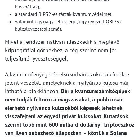
használtak),
a standard BIP32-es tárcák kvantumvédelmét,
valamint egy nagy sebességű, úgynevezett QBIP32
kulcslevezetési sémát.
Mivel a rendszer natívan illeszkedik a meglévő
kriptográfiai görbékhez, a cég szerint nem jár
teljesítményveszteséggel.
A kvantumfenyegetés elsősorban azokra a címekre
jelent veszélyt, amelyeknek a nyilvános kulcsa már
látható a blokkláncon.
Bár a kvantumszámítógépek
nem tudják feltörni a magszavakat, a publikusan
elérhető nyilvános kulcsokból képesek lehetnek
visszafejteni az egyedi privát kulcsokat. Kutatások
szerint több mint 600 milliárd dollárnyi kriptoeszköz
van ilyen sebezhető állapotban – köztük a Solana