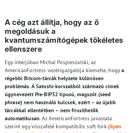
A cég azt állítja, hogy az ő
megoldásuk a
kvantumszámítógépek tökéletes
ellenszere
Egy interjúban Michal Pospieszalski, az
AmericanFortress vezérigazgatója kiemelte, hogy
a
régebbi Bitcoin‑tárcák helyzete különösen
problémás. A Satoshi‑korszakból származó címek
úgynevezett Pre‑BIP32 típusú, magszót (seed
phrase) nem használó kulcsok, ezért – az újabb
tárcákkal ellentétben – nem frissíthetők
automatikusan.
Az AmericanFortress javaslata
szerint egy visszafelé kompatibilis soft fork (
ilyen