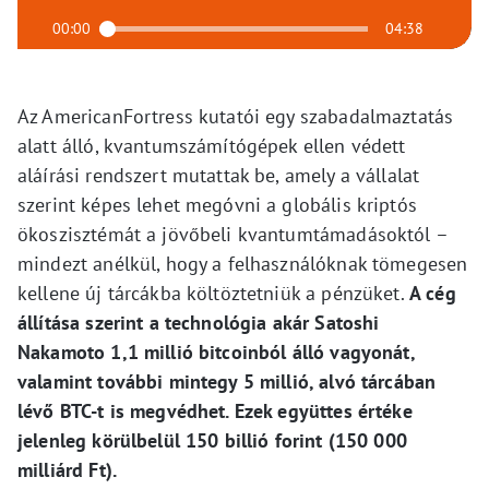
00:00
04:38
Az AmericanFortress kutatói egy szabadalmaztatás
alatt álló, kvantumszámítógépek ellen védett
aláírási rendszert mutattak be, amely a vállalat
szerint képes lehet megóvni a globális kriptós
ökoszisztémát a jövőbeli kvantumtámadásoktól –
mindezt anélkül, hogy a felhasználóknak tömegesen
kellene új tárcákba költöztetniük a pénzüket.
A cég
állítása szerint a technológia akár Satoshi
Nakamoto 1,1 millió bitcoinból álló vagyonát,
valamint további mintegy 5 millió, alvó tárcában
lévő BTC-t is megvédhet. Ezek együttes értéke
jelenleg körülbelül 150 billió forint (150 000
milliárd Ft).