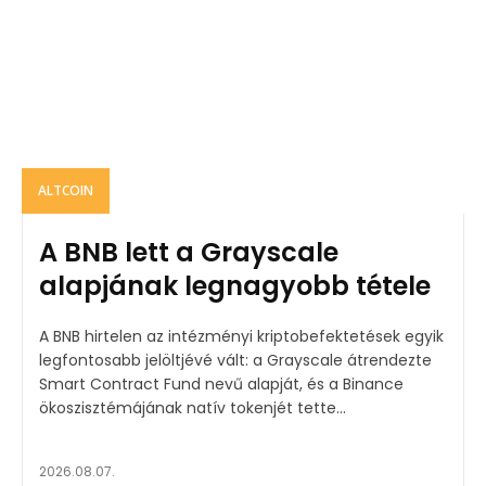
ALTCOIN
A BNB lett a Grayscale
alapjának legnagyobb tétele
A BNB hirtelen az intézményi kriptobefektetések egyik
legfontosabb jelöltjévé vált: a Grayscale átrendezte
Smart Contract Fund nevű alapját, és a Binance
ökoszisztémájának natív tokenjét tette...
2026.08.07.