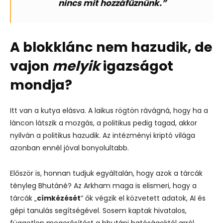
nincs mit hozzáfűznünk.”
A blokklánc nem hazudik, de
vajon
melyik
igazságot
mondja?
Itt van a kutya elásva. A laikus rögtön rávágná, hogy ha a
láncon látszik a mozgás, a politikus pedig tagad, akkor
nyilván a politikus hazudik. Az intézményi kriptó világa
azonban ennél jóval bonyolultabb.
Először is, honnan tudjuk egyáltalán, hogy azok a tárcák
tényleg Bhutáné? Az Arkham maga is elismeri, hogy a
tárcák „
címkézését
” ők végzik el közvetett adatok, AI és
gépi tanulás segítségével. Sosem kaptak hivatalos,
független megerősítést a bhutáni hatóságoktól arról,