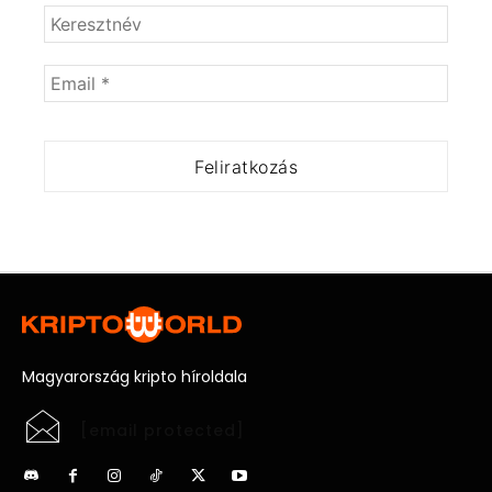
Magyarország kripto híroldala
[email protected]