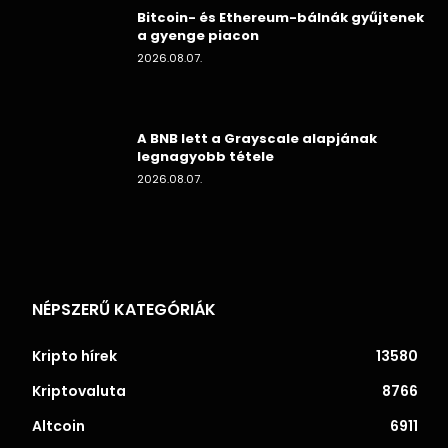
Bitcoin- és Ethereum-bálnák gyűjtenek
a gyenge piacon
2026.08.07.
A BNB lett a Grayscale alapjának
legnagyobb tétele
2026.08.07.
NÉPSZERŰ KATEGÓRIÁK
Kripto hírek
13580
Kriptovaluta
8766
Altcoin
6911