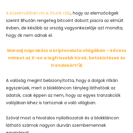
A közelmúltban mi is írtunk róla
, hogy az elemzőcégek
szerint Bhután rengeteg bitcoint dobott piacra az elmúlt
évben, de később az ország vagyonkezelője azt mondta,
hogy ők nem adnak el.
Maradj naprakész a kriptovaluta világában – kövess
minket az X-en a legfrissebb hírek, betekintések és
trendekért!🚀
A valóság megint bebizonyította, hogy a dolgok ritkán
egyszerűek, mert a blokkláncon tényleg láthatóak az
adatok, csak éppen az nem, hogy az egyes tranzakciók
valójában kihez is tartoznak a való világban.
Szóval most a hivatalos nyilatkozatok és a blokkláncon
látható számok nagyon durván szembemennek
egymással.