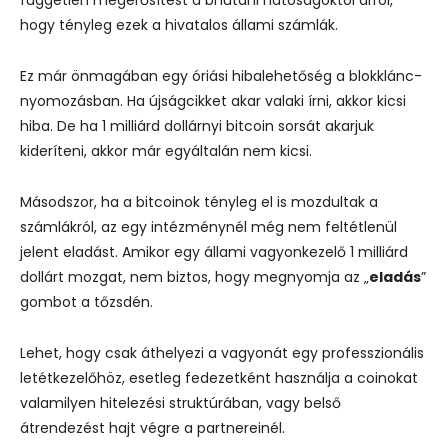
hogy tényleg ezek a hivatalos állami számlák.
Ez már önmagában egy óriási hibalehetőség a blokklánc-
nyomozásban. Ha újságcikket akar valaki írni, akkor kicsi
hiba. De ha 1 milliárd dollárnyi bitcoin sorsát akarjuk
kideríteni, akkor már egyáltalán nem kicsi.
Másodszor, ha a bitcoinok tényleg el is mozdultak a
számlákról, az egy intézménynél még nem feltétlenül
jelent eladást. Amikor egy állami vagyonkezelő 1 milliárd
dollárt mozgat, nem biztos, hogy megnyomja az „
eladás
”
gombot a tőzsdén.
Lehet, hogy csak áthelyezi a vagyonát egy professzionális
letétkezelőhöz, esetleg fedezetként használja a coinokat
valamilyen hitelezési struktúrában, vagy belső
átrendezést hajt végre a partnereinél.