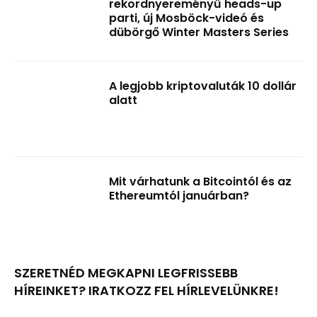
rekordnyereményű heads-up
parti, új Mosböck-videó és
dübörgő Winter Masters Series
A legjobb kriptovaluták 10 dollár
alatt
Mit várhatunk a Bitcointól és az
Ethereumtól januárban?
SZERETNÉD MEGKAPNI LEGFRISSEBB
HÍREINKET? IRATKOZZ FEL HÍRLEVELÜNKRE!