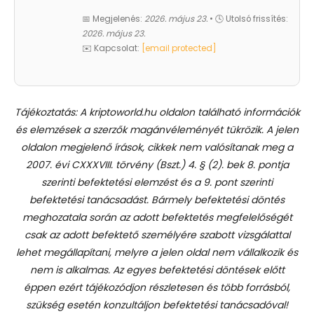
📅 Megjelenés:
2026. május 23.
• 🕓 Utolsó frissítés:
2026. május 23.
✉️ Kapcsolat:
[email protected]
Tájékoztatás: A kriptoworld.hu oldalon található információk
és elemzések a szerzők magánvéleményét tükrözik. A jelen
oldalon megjelenő írások, cikkek nem valósítanak meg a
2007. évi CXXXVIII. törvény (Bszt.) 4. § (2). bek 8. pontja
szerinti befektetési elemzést és a 9. pont szerinti
befektetési tanácsadást.
Bármely befektetési döntés
meghozatala során az adott befektetés megfelelőségét
csak az adott befektető személyére szabott vizsgálattal
lehet megállapítani, melyre a jelen oldal nem vállalkozik és
nem is alkalmas. Az egyes befektetési döntések előtt
éppen ezért tájékozódjon részletesen és több forrásból,
szükség esetén konzultáljon befektetési tanácsadóval!