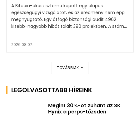
A Bitcoin-ökoszisztéma kapott egy alapos
egészségügyi vizsgálatot, és az eredmény nem épp
megnyugtató. Egy átfogó biztonsági audit 4962
kisebb-nagyobb hibát talált 390 projektben. A szám...
2026.08.07.
TOVÁBBIAK
LEGOLVASOTTABB HÍREINK
Megint 30%-ot zuhant az SK
Hynix a perps-tőzsdén