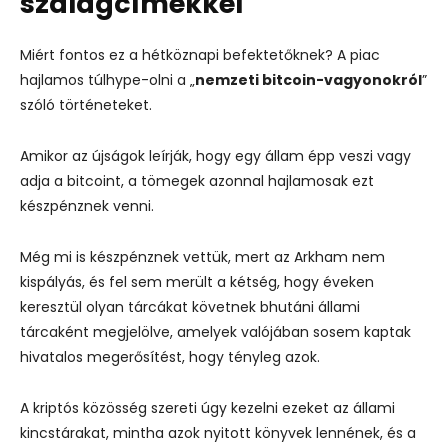
szalagcímekkel
Miért fontos ez a hétköznapi befektetőknek? A piac
hajlamos túlhype-olni a „
nemzeti bitcoin-vagyonokról
”
szóló történeteket.
Amikor az újságok leírják, hogy egy állam épp veszi vagy
adja a bitcoint, a tömegek azonnal hajlamosak ezt
készpénznek venni.
Még mi is készpénznek vettük, mert az Arkham nem
kispályás, és fel sem merült a kétség, hogy éveken
keresztül olyan tárcákat követnek bhutáni állami
tárcaként megjelölve, amelyek valójában sosem kaptak
hivatalos megerősítést, hogy tényleg azok.
A kriptós közösség szereti úgy kezelni ezeket az állami
kincstárakat, mintha azok nyitott könyvek lennének, és a