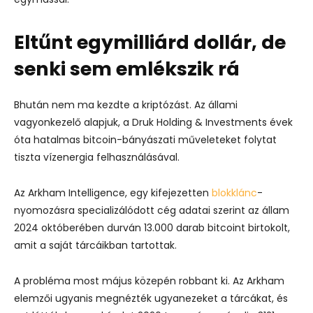
Eltűnt egymilliárd dollár, de
senki sem emlékszik rá
Bhután nem ma kezdte a kriptózást. Az állami
vagyonkezelő alapjuk, a Druk Holding & Investments évek
óta hatalmas bitcoin-bányászati műveleteket folytat
tiszta vízenergia felhasználásával.
Az Arkham Intelligence, egy kifejezetten
blokklánc
-
nyomozásra specializálódott cég adatai szerint az állam
2024 októberében durván 13.000 darab bitcoint birtokolt,
amit a saját tárcáikban tartottak.
A probléma most május közepén robbant ki. Az
Arkham
elemzői ugyanis megnézték ugyanezeket a tárcákat
, és