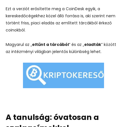
Ezt a verziót erősítette meg a CoinDesk egyik, a
kereskedőcégekhez közel álló forrása is, aki szerint nem
történt friss, piaci eladás az említett tárcákból érkező
coinokból.
Magyarul az „
eltűnt a tárcából
” és az „
eladták
” között
az intézményi világban jelentős különbség lehet.
A tanulság: óvatosan a