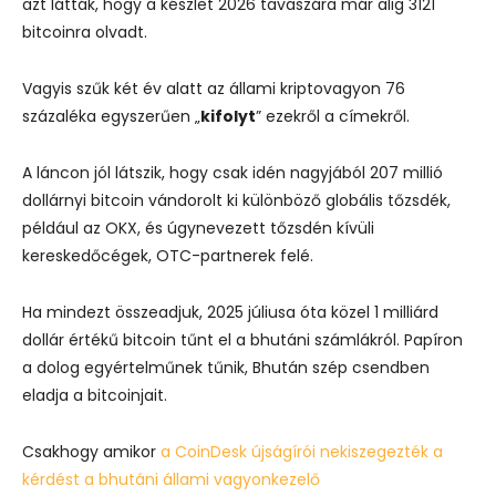
azt látták, hogy a készlet 2026 tavaszára már alig 3121
bitcoinra olvadt.
Vagyis szűk két év alatt az állami kriptovagyon 76
százaléka egyszerűen „
kifolyt
” ezekről a címekről.
A láncon jól látszik, hogy csak idén nagyjából 207 millió
dollárnyi bitcoin vándorolt ki különböző globális tőzsdék,
például az OKX, és úgynevezett tőzsdén kívüli
kereskedőcégek, OTC-partnerek felé.
Ha mindezt összeadjuk, 2025 júliusa óta közel 1 milliárd
dollár értékű bitcoin tűnt el a bhutáni számlákról. Papíron
a dolog egyértelműnek tűnik, Bhután szép csendben
eladja a bitcoinjait.
Csakhogy amikor
a CoinDesk újságírói nekiszegezték a
kérdést a bhutáni állami vagyonkezelő