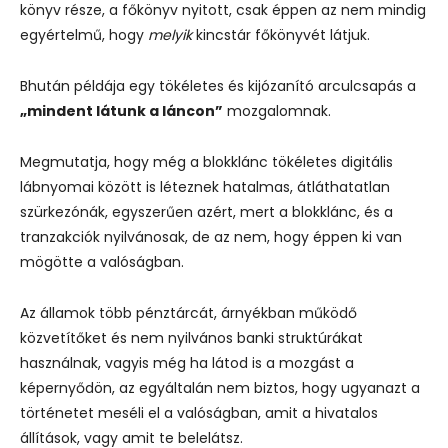
könyv része, a főkönyv nyitott, csak éppen az nem mindig
egyértelmű, hogy
melyik
kincstár főkönyvét látjuk.
Bhután példája egy tökéletes és kijózanító arculcsapás a
„mindent látunk a láncon”
mozgalomnak.
Megmutatja, hogy még a blokklánc tökéletes digitális
lábnyomai között is léteznek hatalmas, átláthatatlan
szürkezónák, egyszerűen azért, mert a blokklánc, és a
tranzakciók nyilvánosak, de az nem, hogy éppen ki van
mögötte a valóságban.
Az államok több pénztárcát, árnyékban működő
közvetítőket és nem nyilvános banki struktúrákat
használnak, vagyis még ha látod is a mozgást a
képernyődön, az egyáltalán nem biztos, hogy ugyanazt a
történetet meséli el a valóságban, amit a hivatalos
állítások, vagy amit te belelátsz.