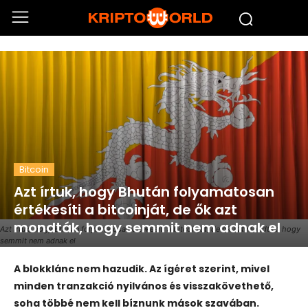
Bitcoin
Azt írtuk, hogy Bhután folyamatosan
értékesíti a bitcoinját, de ők azt
mondták, hogy semmit nem adnak el
Azt írtuk, hogy Bhután folyamatosan értékesíti a bitcoinját, de ők azt mondták, hogy
semmit nem adnak el
A blokklánc nem hazudik. Az ígéret szerint, mivel
minden tranzakció nyilvános és visszakövethető,
soha többé nem kell bíznunk mások szavában.