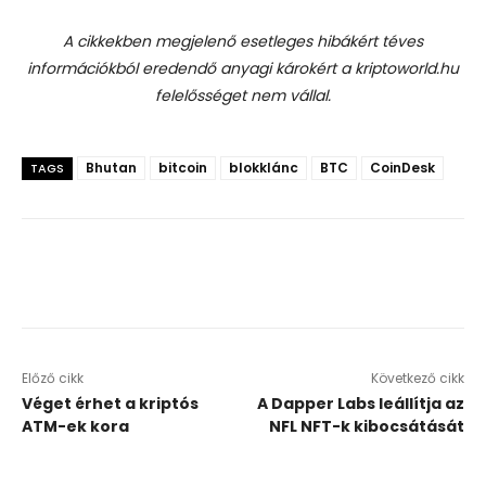
A cikkekben megjelenő esetleges hibákért téves
információkból eredendő anyagi károkért a kriptoworld.hu
felelősséget nem vállal.
Bhutan
bitcoin
blokklánc
BTC
CoinDesk
TAGS
Előző cikk
Következő cikk
Véget érhet a kriptós
A Dapper Labs leállítja az
ATM-ek kora
NFL NFT-k kibocsátását