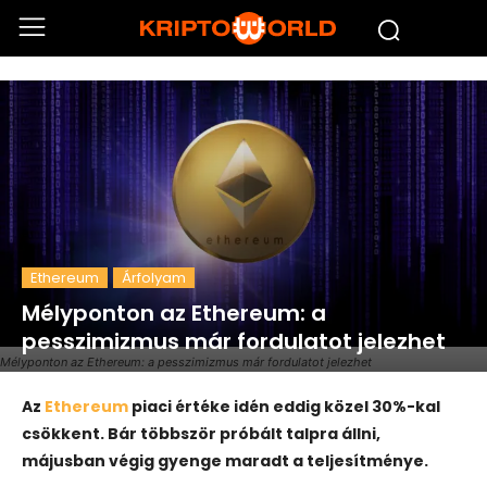
Ethereum
Árfolyam
Mélyponton az Ethereum: a
pesszimizmus már fordulatot jelezhet
Mélyponton az Ethereum: a pesszimizmus már fordulatot jelezhet
Az
Ethereum
piaci értéke idén eddig közel 30%-kal
csökkent. Bár többször próbált talpra állni,
májusban végig gyenge maradt a teljesítménye.