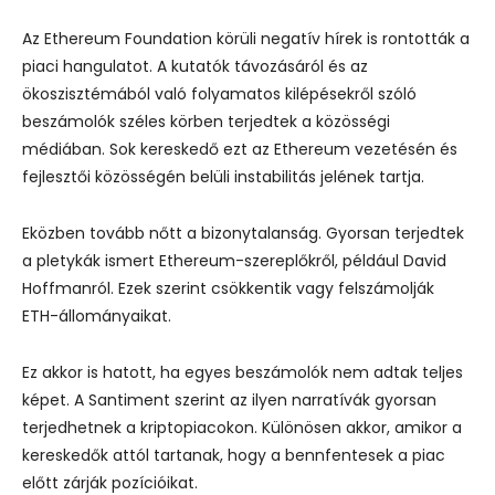
Az Ethereum Foundation körüli negatív hírek is rontották a
piaci hangulatot. A kutatók távozásáról és az
ökoszisztémából való folyamatos kilépésekről szóló
beszámolók széles körben terjedtek a közösségi
médiában. Sok kereskedő ezt az Ethereum vezetésén és
fejlesztői közösségén belüli instabilitás jelének tartja.
Eközben tovább nőtt a bizonytalanság. Gyorsan terjedtek
a pletykák ismert Ethereum-szereplőkről, például David
Hoffmanról. Ezek szerint csökkentik vagy felszámolják
ETH-állományaikat.
Ez akkor is hatott, ha egyes beszámolók nem adtak teljes
képet. A Santiment szerint az ilyen narratívák gyorsan
terjedhetnek a kriptopiacokon. Különösen akkor, amikor a
kereskedők attól tartanak, hogy a bennfentesek a piac
előtt zárják pozícióikat.