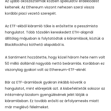
Az újabb ökoszisztémák közben spekulatív érdeklődést
keltenek. Az Ethereum viszont nehezen szerzi vissza
korábbi piaci vezető szerepét.
Az ETF-ekből kiáramló tőke is erősítette a pesszimista
hangulatot. Több tőzsdén kereskedett ETH-alapnál
állítólag májusban is folytatódtak a kiáramlások, köztük a
BlackRockhoz köthető alapokból is.
A Santiment hozzátette, hogy közel három hete nem volt
50 millió dollárnál nagyobb nettó beáramlás. Korábban ez
viszonylag gyakori volt az Ethereum-ETF-eknél.
Bár az ETF-áramlások gyakran inkább követik a
hangulatot, mint előrejelzik azt. A kisbefektetők sokszor az
intézményi bizalom gyengülésének jelét látják a
kiáramlásban. Ez tovább erősíti az árfolyamesés miatt
már meglévő félelmeket.