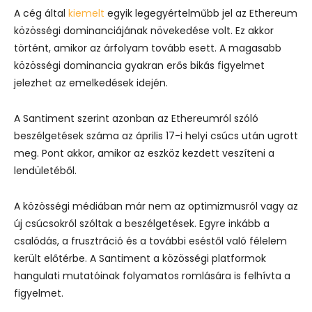
A cég által
kiemelt
egyik legegyértelműbb jel az Ethereum
közösségi dominanciájának növekedése volt. Ez akkor
történt, amikor az árfolyam tovább esett. A magasabb
közösségi dominancia gyakran erős bikás figyelmet
jelezhet az emelkedések idején.
A Santiment szerint azonban az Ethereumról szóló
beszélgetések száma az április 17-i helyi csúcs után ugrott
meg. Pont akkor, amikor az eszköz kezdett veszíteni a
lendületéből.
A közösségi médiában már nem az optimizmusról vagy az
új csúcsokról szóltak a beszélgetések. Egyre inkább a
csalódás, a frusztráció és a további eséstől való félelem
került előtérbe. A Santiment a közösségi platformok
hangulati mutatóinak folyamatos romlására is felhívta a
figyelmet.