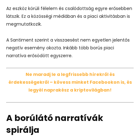
Az eszköz körüli félelem és csalódottság egyre erősebben
látszik. Ez a közösségi médiában és a piaci aktivitásban is
megmutatkozik.
A Santiment szerint a visszaesést nem egyetlen jelentős
negatív esemény okozta. Inkább több borús piaci
narratíva erősödött egyszerre.
Ne maradj le a legfrissebb hírekről és
érdekességekről – kövess minket Facebookon is, és
legyél naprakész a kriptovilágban!
A borúlátó narratívák
spirálja