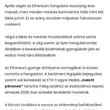
Április végén az Ethereum hangulata viszonylag erős
maradt, mert minden medvés kommentre több mint két
bikás jutott. Ez az arány azonban májusban fokozatosan
csökkent.
Végül a bikás és medvés hozzászólások száma szinte
kiegyenlítődött. A cég szerint az ilyen hangulatromlás
általában a kereskedők bizalmának gyengülését jelzi az
eszköz rövid távú kilátásaiban.
Az Ethereum gyenge árfolyama önmagában is erősen
rontotta a hangulatot. A Santiment legújabb bejegyzése
szerint sok kereskedő az ETH-t egyre inkább
„halott
pénznek”
tartotta. Főleg azokhoz az eszközökhöz képest,
amelyek 2026-ban erősebb lendületet mutattak.
A bitcoin továbbra is vonzza az intézményi befektetőket.