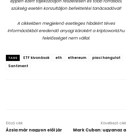
éppen ezért tájékozódjon részletesen és több forrásból,
szükség esetén konzultáljon befektetési tanácsadóval!
A cikkekben megjelenő esetleges hibákért téves
információkból eredendő anyagi károkért a kriptoworld.hu
felelősséget nem vállal.
ETF kivonások
eth
ethereum
piaci hangulat
TAGS
Santiment
Előző cikk
Következő cikk
Ázsia már nagyon elől jár
Mark Cuban: ugyanaz a