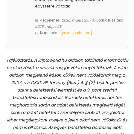
egyszerre változik.
📅 Megjelenés:
2026. május 23.
• 🕓 Utolsó frissítés:
2026. május 23.
✉️ Kapcsolat:
[email protected]
Tájékoztatás: A kriptoworld.hu oldalon található információk
és elemzések a szerzők magánvéleményét tükrözik. A jelen
oldalon megjelenő írások, cikkek nem valósítanak meg a
2007. évi CXXXVIII. törvény (Bszt.) 4. § (2). bek 8. pontja
szerinti befektetési elemzést és a 9. pont szerinti
befektetési tanácsadást.
Bármely befektetési döntés
meghozatala során az adott befektetés megfelelőségét
csak az adott befektető személyére szabott vizsgálattal
lehet megállapítani, melyre a jelen oldal nem vállalkozik és
nem is alkalmas. Az egyes befektetési döntések előtt