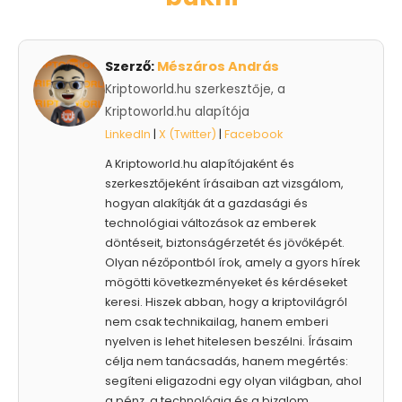
Szerző:
Mészáros András
Kriptoworld.hu szerkesztője, a
Kriptoworld.hu alapítója
LinkedIn
|
X (Twitter)
|
Facebook
A Kriptoworld.hu alapítójaként és
szerkesztőjeként írásaiban azt vizsgálom,
hogyan alakítják át a gazdasági és
technológiai változások az emberek
döntéseit, biztonságérzetét és jövőképét.
Olyan nézőpontból írok, amely a gyors hírek
mögötti következményeket és kérdéseket
keresi. Hiszek abban, hogy a kriptovilágról
nem csak technikailag, hanem emberi
nyelven is lehet hitelesen beszélni. Írásaim
célja nem tanácsadás, hanem megértés:
segíteni eligazodni egy olyan világban, ahol
a pénz, a technológia és a bizalom