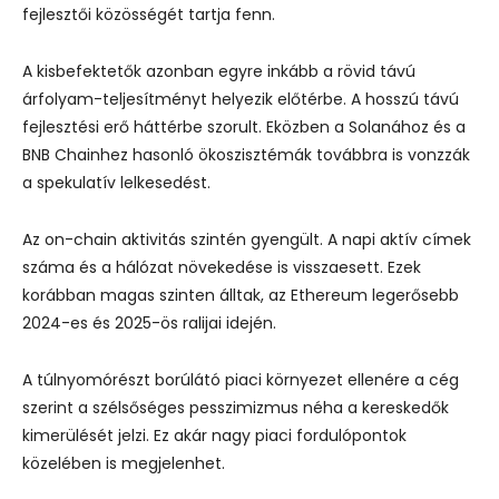
fejlesztői közösségét tartja fenn.
A kisbefektetők azonban egyre inkább a rövid távú
árfolyam-teljesítményt helyezik előtérbe. A hosszú távú
fejlesztési erő háttérbe szorult. Eközben a Solanához és a
BNB Chainhez hasonló ökoszisztémák továbbra is vonzzák
a spekulatív lelkesedést.
Az on-chain aktivitás szintén gyengült. A napi aktív címek
száma és a hálózat növekedése is visszaesett. Ezek
korábban magas szinten álltak, az Ethereum legerősebb
2024-es és 2025-ös ralijai idején.
A túlnyomórészt borúlátó piaci környezet ellenére a cég
szerint a szélsőséges pesszimizmus néha a kereskedők
kimerülését jelzi. Ez akár nagy piaci fordulópontok
közelében is megjelenhet.