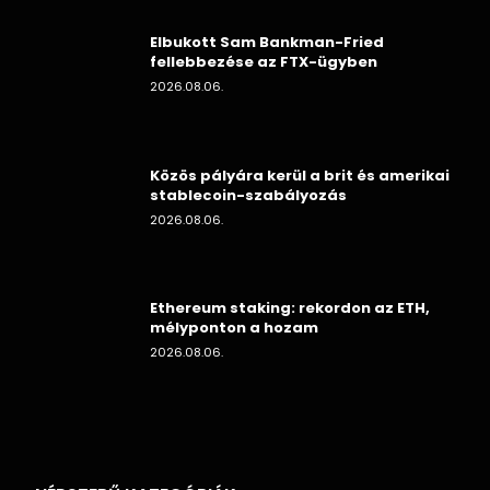
Elbukott Sam Bankman-Fried
fellebbezése az FTX-ügyben
2026.08.06.
Közös pályára kerül a brit és amerikai
stablecoin-szabályozás
2026.08.06.
Ethereum staking: rekordon az ETH,
mélyponton a hozam
2026.08.06.