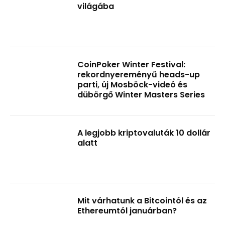
világába
CoinPoker Winter Festival:
rekordnyereményű heads-up
parti, új Mosböck-videó és
dübörgő Winter Masters Series
A legjobb kriptovaluták 10 dollár
alatt
Mit várhatunk a Bitcointól és az
Ethereumtól januárban?