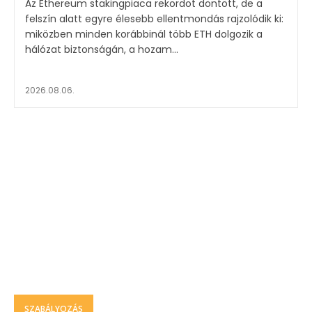
Az Ethereum stakingpiaca rekordot döntött, de a
felszín alatt egyre élesebb ellentmondás rajzolódik ki:
miközben minden korábbinál több ETH dolgozik a
hálózat biztonságán, a hozam...
2026.08.06.
SZABÁLYOZÁS