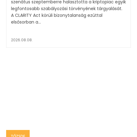
szenátus szeptemberre halasztotta a kriptopiac egyik
legfontosabb szabályozási törvényének tárgyalását.
A CLARITY Act körüli bizonytalanság ezúttal
elsősorban a...
2026.08.08.
TŐZSDE