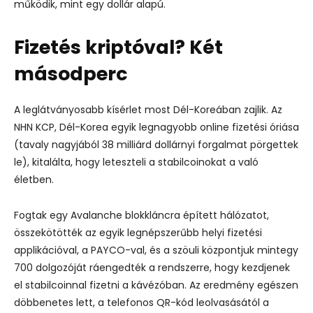
működik, mint egy dollár alapú.
Fizetés kriptóval? Két
másodperc
A leglátványosabb kísérlet most Dél-Koreában zajlik. Az
NHN KCP, Dél-Korea egyik legnagyobb online fizetési óriása
(tavaly nagyjából 38 milliárd dollárnyi forgalmat pörgettek
le), kitalálta, hogy leteszteli a stabilcoinokat a való
életben.
Fogtak egy Avalanche blokkláncra épített hálózatot,
összekötötték az egyik legnépszerűbb helyi fizetési
applikációval,
a PAYCO-val, és a szöuli központjuk mintegy
700 dolgozóját ráengedték a rendszerre, hogy kezdjenek
el stabilcoinnal fizetni a kávézóban.
Az eredmény egészen
döbbenetes lett, a telefonos QR-kód leolvasásától a