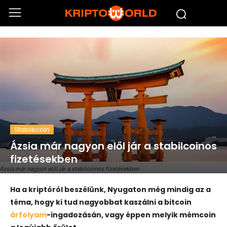
Stablecoin
Ázsia már nagyon elől jár a stabilcoinos
fizetésekben
Ázsia már nagyon elől jár a stabilcoinos fizetésekben
Ha a kriptóról beszélünk, Nyugaton még mindig az a
téma, hogy ki tud nagyobbat kaszálni a bitcoin
árfolyam
-ingadozásán, vagy éppen melyik mémcoin