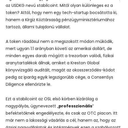
az USDKG nevű stabilcoint. Mitől olyan különleges ez a
token?
Attól, hogy nem egy tech-startup bocsátotta ki,
hanem a Kirgiz Köztársaság pénzügyminisztériumához
tartozó, állami tulajdonú vállalat.
A token ráadásul nem a megszokott módon működik,
mert ugyan 1:1 arányban követi az amerikai dollárt, de
minden egyes darab mögött a trezorban valódi, fizikai
aranytartalékok állnak, amiket a Kreston Global
könyvvizsgáló auditált, magát az okosszerződés-kódot
pedig az iparág egyik legszigorúbb cége, a ConsenSys
Diligence ellenőrizte le.
Ezt a stabilcoint az OSL első körben kizárólag a
nagypályás, úgynevezett „
professzionális
”
befektetőknek engedélyezte, és csak az OTC piacon.
Itt
már nem a lakossági vásárlás a cél, hanem az, hogy az
ázsiai nagyvállalatok és intézmények ezen a szabályozott,