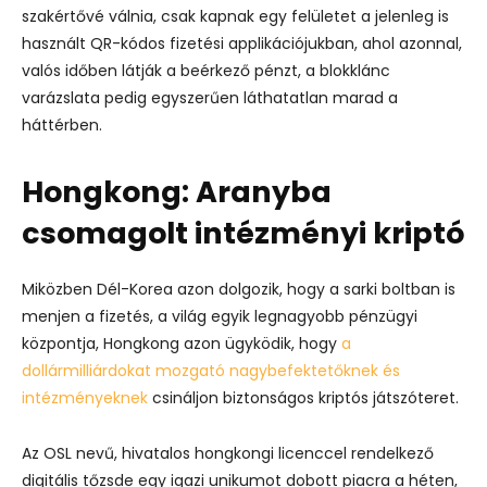
szakértővé válnia, csak kapnak egy felületet a jelenleg is
használt QR-kódos fizetési applikációjukban, ahol azonnal,
valós időben látják a beérkező pénzt, a blokklánc
varázslata pedig egyszerűen láthatatlan marad a
háttérben.
Hongkong: Aranyba
csomagolt intézményi kriptó
Miközben Dél-Korea azon dolgozik, hogy a sarki boltban is
menjen a fizetés, a világ egyik legnagyobb pénzügyi
központja, Hongkong azon ügyködik, hogy
a
dollármilliárdokat mozgató nagybefektetőknek és
intézményeknek
csináljon biztonságos kriptós játszóteret.
Az OSL nevű, hivatalos hongkongi licenccel rendelkező
digitális tőzsde egy igazi unikumot dobott piacra a héten,