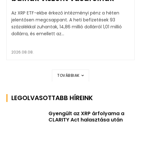
Az XRP ETF-ekbe érkező intézményi pénz a héten
jelentősen megcsappant. A heti befizetések 93
százalékkal zuhantak, 14,86 millió dollárról 1,01 millió
dollárra, és emellett az...
2026.08.08.
TOVÁBBIAK
LEGOLVASOTTABB HÍREINK
Gyengült az XRP árfolyama a
CLARITY Act halasztása után