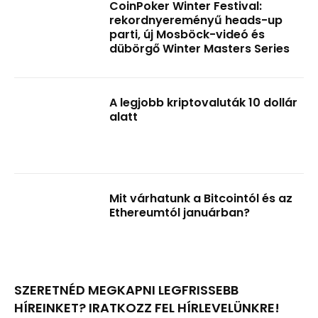
CoinPoker Winter Festival:
rekordnyereményű heads-up
parti, új Mosböck-videó és
dübörgő Winter Masters Series
A legjobb kriptovaluták 10 dollár
alatt
Mit várhatunk a Bitcointól és az
Ethereumtól januárban?
SZERETNÉD MEGKAPNI LEGFRISSEBB
HÍREINKET? IRATKOZZ FEL HÍRLEVELÜNKRE!