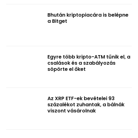
Bhután kriptopiacára is belépne
a Bitget
Egyre több kripto-ATM tűnik el, a
csalások és a szabályozás
söpörte el őket
Az XRP ETF-ek bevételei 93
százalékot zuhantak, a bálnák
viszont vásárolnak