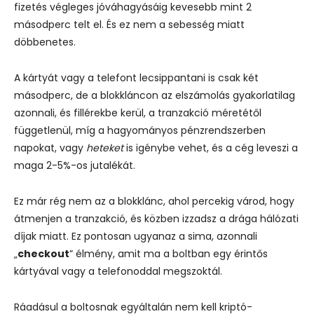
fizetés végleges jóváhagyásáig kevesebb mint 2
másodperc telt el. És ez nem a sebesség miatt
döbbenetes.
A kártyát vagy a telefont lecsippantani is csak két
másodperc, de a blokkláncon az elszámolás gyakorlatilag
azonnali, és fillérekbe kerül, a tranzakció méretétől
függetlenül, míg a hagyományos pénzrendszerben
napokat, vagy
heteket
is igénybe vehet, és a cég leveszi a
maga 2-5%-os jutalékát.
Ez már rég nem az a blokklánc, ahol percekig várod, hogy
átmenjen a tranzakció, és közben izzadsz a drága hálózati
díjak miatt.
Ez pontosan ugyanaz a sima, azonnali
„
checkout
” élmény, amit ma a boltban egy érintős
kártyával vagy a telefonoddal megszoktál.
Ráadásul a boltosnak egyáltalán nem kell kriptó-