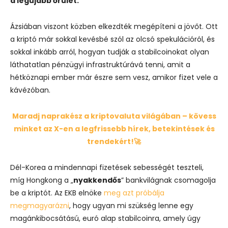
a legújabb őrület.
Ázsiában viszont közben elkezdték megépíteni a jövőt. Ott
a kriptó már sokkal kevésbé szól az olcsó spekulációról, és
sokkal inkább arról, hogyan tudják a stabilcoinokat olyan
láthatatlan pénzügyi infrastruktúrává tenni, amit a
hétköznapi ember már észre sem vesz, amikor fizet vele a
kávézóban.
Maradj naprakész a kriptovaluta világában – kövess
minket az X-en a legfrissebb hírek, betekintések és
trendekért!🚀
Dél-Korea a mindennapi fizetések sebességét teszteli,
míg Hongkong a „
nyakkendős
” bankvilágnak csomagolja
be a kriptót.
Az EKB elnöke
meg azt próbálja
megmagyarázni
, hogy ugyan mi szükség lenne egy
magánkibocsátású, euró alap stabilcoinra, amely úgy