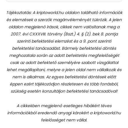
Tájékoztatás: A kriptoworld.hu oldalon található információk
és elemzések a szerzők magánvéleményét tükrözik. A jelen
oldalon megjelenő írások, cikkek nem valósítanak meg a
2007. évi CXXXVIII. törvény (Bszt.) 4. § (2). bek 8. pontja
szerinti befektetési elemzést és a 9. pont szerinti
befektetési tanácsadást.
Bármely befektetési döntés
meghozatala során az adott befektetés megfelelőségét
csak az adott befektető személyére szabott vizsgálattal
lehet megállapítani, melyre a jelen oldal nem vállalkozik és
nem is alkalmas. Az egyes befektetési döntések előtt
éppen ezért tájékozódjon részletesen és több forrásból,
szükség esetén konzultáljon befektetési tanácsadóval!
A cikkekben megjelenő esetleges hibákért téves
információkból eredendő anyagi károkért a kriptoworld.hu
felelősséget nem vállal.