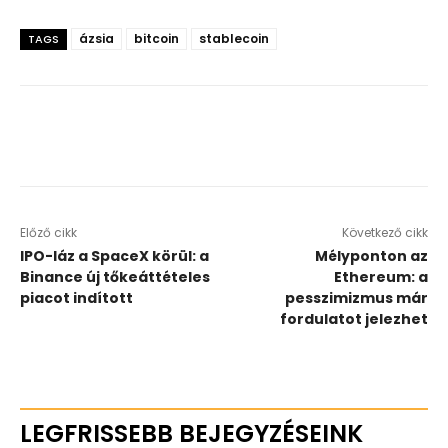
ázsia
bitcoin
stablecoin
TAGS
Előző cikk
Következő cikk
IPO-láz a SpaceX körül: a
Mélyponton az
Binance új tőkeáttételes
Ethereum: a
piacot indított
pesszimizmus már
fordulatot jelezhet
LEGFRISSEBB BEJEGYZÉSEINK