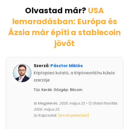
Olvastad már?
USA
lemaradásban: Európa és
Ázsia már építi a stablecoin
jövőt
Szerző:
Pásztor Miklós
Kriptopiaci kutató, a Kriptoworld.hu külsős
szerzője
Tűz. Kerék. Gőzgép. Bitcoin.
📅 Megjelenés:
2026. május 23.
• 🕓 Utolsó frissítés:
2026. május 23.
✉️ Kapcsolat:
[email protected]