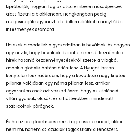
kipróbálják, hogyan fog az utca embere másodpercek
alatt fizetni a blokkláncon, Hongkongban pedig
megcsinálják ugyanazt, de dollármilliókkal a nagytőkés
intézmények számára.
Ha ezek a modellek a gyakorlatban is beválnak, és nagyon
úgy néz ki, hogy beválnak, különben nem érkeznének a
hírek hasonló kezdeményezésekről, szerte a világból,
annak a globális hatása óriási lesz.
A Nyugat lassan
kénytelen lesz ráébredni, hogy a következő nagy kriptós
pillanat valójában egy néma pillanat lesz, amikor
egyszerűen csak azt veszed észre, hogy az utalásaid
villámgyorsak, olcsók, és a hátterükben mindenütt
stabilcoinok pörögnek.
És ha az öreg kontinens nem kapja össze magát, akkor
nem mi, hanem az ázsiaiak fogják uralni a rendszert.