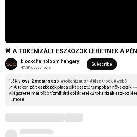
🚨 A TOKENIZÁLT ESZKÖZÖK LEHETNEK A PÉN
blockchainbloom hungary
Subscribe
43.3K subscribers
1.3K views
2 months ago
#tokenization
#blackrock
#web3
📍 A tokenizált eszközök piaca elképesztő tempóban növekszik. 👀
…
...more
Comments