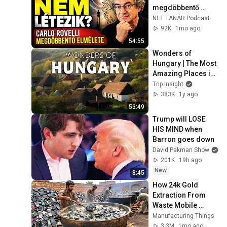
megdöbbentő 
elmélete (DV)
NET TANÁR Podcast
92K
1mo ago
54:55
Wonders of 
Hungary | The Most 
Amazing Places in 
Hungary | Travel 
Trip Insight
Video 4K
383K
1y ago
53:49
Trump will LOSE 
HIS MIND when 
Barron goes down
David Pakman Show
201K
19h ago
New
8:45
How 24k Gold 
Extraction From 
Waste Mobile 
Phones | Incredible 
Manufacturing Things
Old Used Mobile 
3.3M
1mo ago