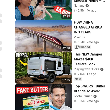
Modular Home — 
What's the Real 
Nahana
Cost?
2.5M
4w ago
27:27
HOW CHINA 
CHANGED AFRICA 
IN 3 YEARS
Vikonus
354K
2mo ago
Dubbed
22:30
This NEW Camper 
Makes $40K 
Trailers Look 
Overpriced!
Playing with Sticks
216K
1d ago
New
17:35
Top 5 WORST Butter 
Brands To Avoid
Bobby Parrish
835K
2mo ago