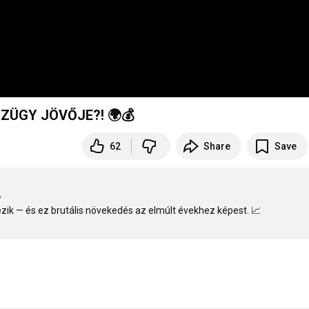
ZÜGY JÖVŐJE?! 🌍💰
62
Share
Save

