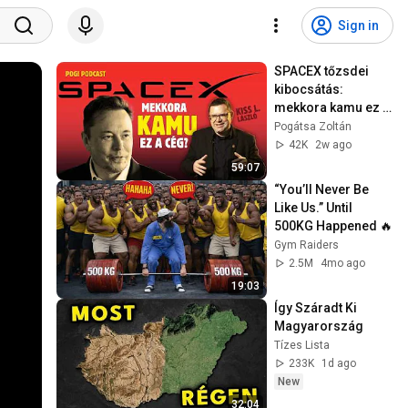
Sign in
SPACEX tőzsdei 
kibocsátás: 
mekkora kamu ez a 
cég? ⎮🎙POGI 
Pogátsa Zoltán
PODCAST Kiss L. 
42K
2w ago
Lászlóval
59:07
“You’ll Never Be 
Like Us.” Until 
500KG Happened 🔥
Gym Raiders
2.5M
4mo ago
19:03
Így Száradt Ki 
Magyarország
Tízes Lista
233K
1d ago
New
32:04