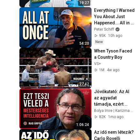
19:27
Everything I Warned 
You About Just 
Happened... All in 
One Week
Peter Schiff
95K
10h ago
New
54:20
When Tyson Faced 
a Country Boy
VS+
1M
4w ago
27:42
Jövőkutató: Az AI 
az agyadat 
támadja, ezért 
rettegsz tőle 
Bolya Imre | Karizma Podcast
igazából | Rab 
82K
1mo ago
Árpád | Karizma 
1:06:24
Podcast#141
Az idő nem létezik? 
Carlo Rovelli 