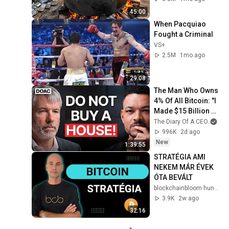
Recycling Process 
45:00
When Pacquiao 
Fought a Criminal
VS+
2.5M
1mo ago
29:08
The Man Who Owns 
4% Of All Bitcoin: "I 
Made $15 Billion By 
Using ChatGpt"!
The Diary Of A CEO
and
996K
2d ago
New
1:39:55
STRATÉGIA AMI 
NEKEM MÁR ÉVEK 
ÓTA BEVÁLT
blockchainbloom hungary
3.9K
2w ago
32:16