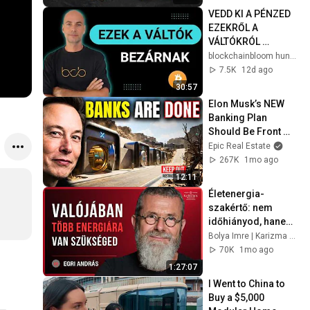
VEDD KI A PÉNZED 
EZEKRŐL A 
VÁLTÓKRÓL 
[Következő nagy 
blockchainbloom hungary
videó 2026.08.10.]
7.5K
12d ago
30:57
Elon Musk’s NEW 
Banking Plan 
Should Be Front 
Page News
Epic Real Estate
267K
1mo ago
12:11
Életenergia-
szakértő: nem 
időhiányod, hanem 
energiahiányod van 
Bolya Imre | Karizma Podcast
| Egri András | 
70K
1mo ago
Karizma Podcast 
1:27:07
#142
I Went to China to 
Buy a $5,000 