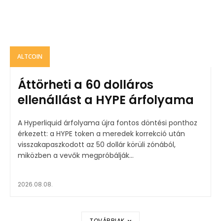
ALTCOIN
Áttörheti a 60 dolláros
ellenállást a HYPE árfolyama
A Hyperliquid árfolyama újra fontos döntési ponthoz
érkezett: a HYPE token a meredek korrekció után
visszakapaszkodott az 50 dollár körüli zónából,
miközben a vevők megpróbálják...
2026.08.08.
TOVÁBBIAK