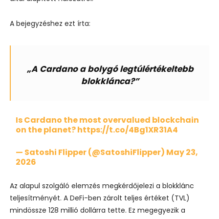
A bejegyzéshez ezt írta:
„A Cardano a bolygó legtúlértékeltebb
blokklánca?”
Is Cardano the most overvalued blockchain
on the planet?
https://t.co/4Bg1XR31A4
— Satoshi Flipper (@SatoshiFlipper)
May 23,
2026
Az alapul szolgáló elemzés megkérdőjelezi a blokklánc
teljesítményét. A DeFi-ben zárolt teljes értéket (TVL)
mindössze 128 millió dollárra tette. Ez megegyezik a