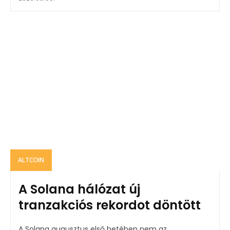
ALTCOIN
A Solana hálózat új
tranzakciós rekordot döntött
A Solana augusztus első hetében nem az