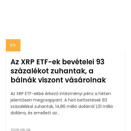
ETF
Az XRP ETF-ek bevételei 93
százalékot zuhantak, a
bálnák viszont vásárolnak
Az XRP ETF-ekbe érkező intézményi pénz a héten
jelentősen megcsappant. A heti befizetések 93
százalékkal zuhantak, 14,86 millió dollárról 1,01 millió
dollárra, és emellett az...
2026.08.08.