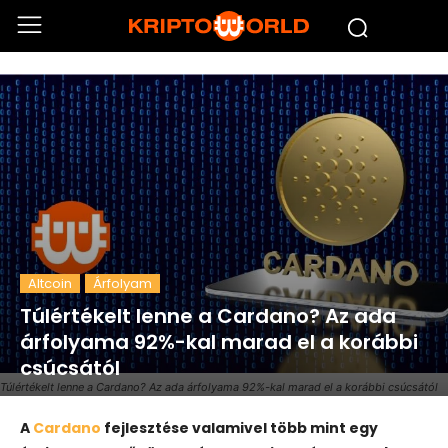
Altcoin
Árfolyam
Túlértékelt lenne a Cardano? Az ada
árfolyama 92%-kal marad el a korábbi
csúcsától
Túlértékelt lenne a Cardano? Az ada árfolyama 92%-kal marad el a korábbi csúcsától
A
Cardano
fejlesztése valamivel több mint egy