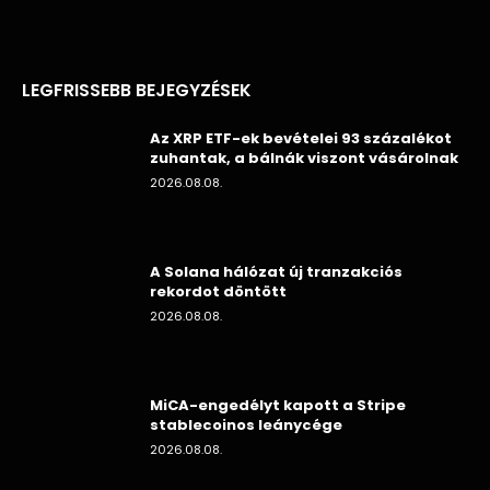
LEGFRISSEBB BEJEGYZÉSEK
Az XRP ETF-ek bevételei 93 százalékot
zuhantak, a bálnák viszont vásárolnak
2026.08.08.
A Solana hálózat új tranzakciós
rekordot döntött
2026.08.08.
MiCA-engedélyt kapott a Stripe
stablecoinos leánycége
2026.08.08.