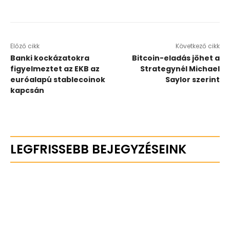
Előző cikk
Következő cikk
Banki kockázatokra
Bitcoin-eladás jöhet a
figyelmeztet az EKB az
Strategynél Michael
euróalapú stablecoinok
Saylor szerint
kapcsán
LEGFRISSEBB BEJEGYZÉSEINK