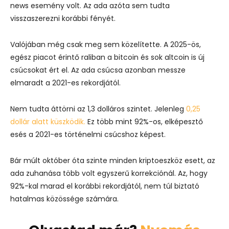
news esemény volt. Az ada azóta sem tudta
visszaszerezni korábbi fényét.
Valójában még csak meg sem közelítette. A 2025-ös,
egész piacot érintő raliban a bitcoin és sok altcoin is új
csúcsokat ért el. Az ada csúcsa azonban messze
elmaradt a 2021-es rekordjától.
Nem tudta áttörni az 1,3 dolláros szintet. Jelenleg
0,25
dollár alatt küszködik.
Ez több mint 92%-os, elképesztő
esés a 2021-es történelmi csúcshoz képest.
Bár múlt október óta szinte minden kriptoeszköz esett, az
ada zuhanása több volt egyszerű korrekciónál. Az, hogy
92%-kal marad el korábbi rekordjától, nem túl biztató
hatalmas közössége számára.