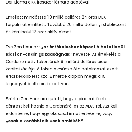
DeFiLlama cikk írásakor látható adatával.
Emellett mindössze 1,3 millió dolláros 24 órás DEX-
forgalmat említett. Továbbá 26 millió dollárnyi stablecoint
és körülbelül 17 ezer aktív címet.
Eye Zen Hour ezt
„az értékeléshez képest hihetetlenül
kicsi on-chain gazdaságnak”
nevezte. Az értékelés a
Cardano natív tokenjének 9 milliárd dolláros piaci
kapitalizációja. A token a csúcsa óta hatalmasat esett,
erről később lesz szó. E mérce alapján mégis a 15
legnagyobb altcoin között van.
Ezért a Zen Hour arra jutott, hogy a piacnak fontos
döntést kell hoznia a Cardanóról és az ADA-ról. Azt kell
eldöntenie, hogy egy ökoszisztémát értékel-e, vagy
„csak a korábbi ciklusok emlékét.”