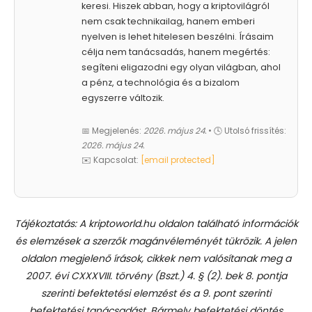
keresi. Hiszek abban, hogy a kriptovilágról
nem csak technikailag, hanem emberi
nyelven is lehet hitelesen beszélni. Írásaim
célja nem tanácsadás, hanem megértés:
segíteni eligazodni egy olyan világban, ahol
a pénz, a technológia és a bizalom
egyszerre változik.
📅 Megjelenés:
2026. május 24.
• 🕓 Utolsó frissítés:
2026. május 24.
✉️ Kapcsolat:
[email protected]
Tájékoztatás: A kriptoworld.hu oldalon található információk
és elemzések a szerzők magánvéleményét tükrözik. A jelen
oldalon megjelenő írások, cikkek nem valósítanak meg a
2007. évi CXXXVIII. törvény (Bszt.) 4. § (2). bek 8. pontja
szerinti befektetési elemzést és a 9. pont szerinti
befektetési tanácsadást.
Bármely befektetési döntés