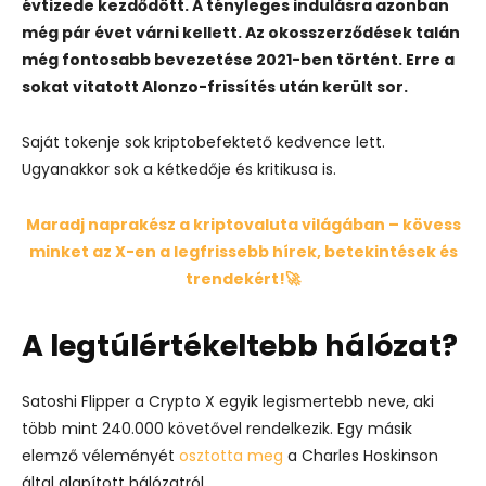
évtizede kezdődött. A tényleges indulásra azonban
még pár évet várni kellett. Az okosszerződések talán
még fontosabb bevezetése 2021-ben történt. Erre a
sokat vitatott Alonzo-frissítés után került sor.
Saját tokenje sok kriptobefektető kedvence lett.
Ugyanakkor sok a kétkedője és kritikusa is.
Maradj naprakész a kriptovaluta világában – kövess
minket az X-en a legfrissebb hírek, betekintések és
trendekért!🚀
A legtúlértékeltebb hálózat?
Satoshi Flipper a Crypto X egyik legismertebb neve, aki
több mint 240.000 követővel rendelkezik. Egy másik
elemző véleményét
osztotta meg
a Charles Hoskinson
által alapított hálózatról.