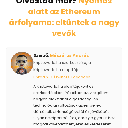
Olvastad már?
Nyomás
alatt az Ethereum
árfolyama: eltűntek a nagy
vevők
Szerző:
Mészáros András
Kriptoworld.hu szerkesztője, a
Kriptoworld.hu alapítója
LinkedIn
|
X (Twitter)
|
Facebook
A Kriptoworld.hu alapítójaként és
szerkesztőjeként írásaiban azt vizsgálom,
hogyan alakítják át a gazdasági és
technológiai változások az emberek
döntéseit, biztonságérzetét és jövőképét.
Olyan nézőpontból írok, amely a gyors hírek
mögötti következményeket és kérdéseket