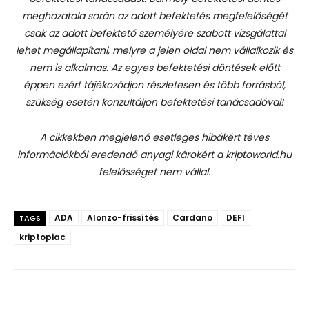
meghozatala során az adott befektetés megfelelőségét
csak az adott befektető személyére szabott vizsgálattal
lehet megállapítani, melyre a jelen oldal nem vállalkozik és
nem is alkalmas. Az egyes befektetési döntések előtt
éppen ezért tájékozódjon részletesen és több forrásból,
szükség esetén konzultáljon befektetési tanácsadóval!
A cikkekben megjelenő esetleges hibákért téves
információkból eredendő anyagi károkért a kriptoworld.hu
felelősséget nem vállal.
ADA
Alonzo-frissítés
Cardano
DEFI
TAGS
kriptopiac