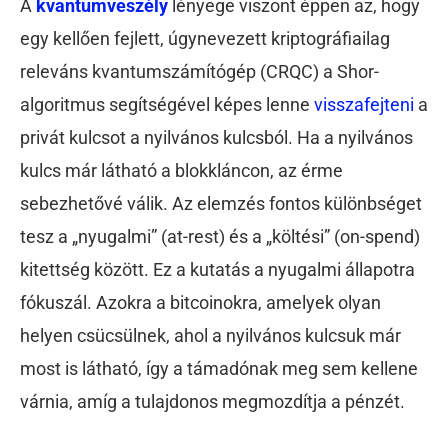
A
kvantumveszély
lényege viszont éppen az, hogy
egy kellően fejlett, úgynevezett kriptográfiailag
releváns kvantumszámítógép (CRQC) a Shor-
algoritmus segítségével képes lenne
visszafejteni
a
privát kulcsot a nyilvános kulcsból. Ha a nyilvános
kulcs már látható a blokkláncon, az érme
sebezhetővé válik. Az elemzés fontos különbséget
tesz a „nyugalmi” (at-rest) és a „költési” (on-spend)
kitettség között. Ez a kutatás a nyugalmi állapotra
fókuszál. Azokra a bitcoinokra, amelyek olyan
helyen csücsülnek, ahol a nyilvános kulcsuk már
most is látható, így a támadónak meg sem kellene
várnia, amíg a tulajdonos megmozdítja a pénzét.