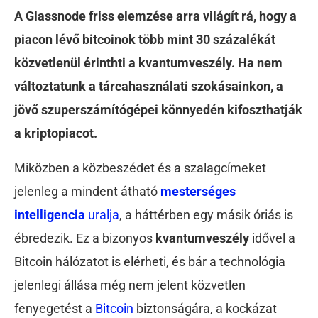
A Glassnode friss elemzése arra világít rá, hogy a
piacon lévő bitcoinok több mint 30 százalékát
közvetlenül érinthti a kvantumveszély. Ha nem
változtatunk a tárcahasználati szokásainkon, a
jövő szuperszámítógépei könnyedén kifoszthatják
a kriptopiacot.
Miközben a közbeszédet és a szalagcímeket
jelenleg a mindent átható
mesterséges
intelligencia
uralja
, a háttérben egy másik óriás is
ébredezik. Ez a bizonyos
kvantumveszély
idővel a
Bitcoin hálózatot is elérheti, és bár a technológia
jelenlegi állása még nem jelent közvetlen
fenyegetést a
Bitcoin
biztonságára, a kockázat