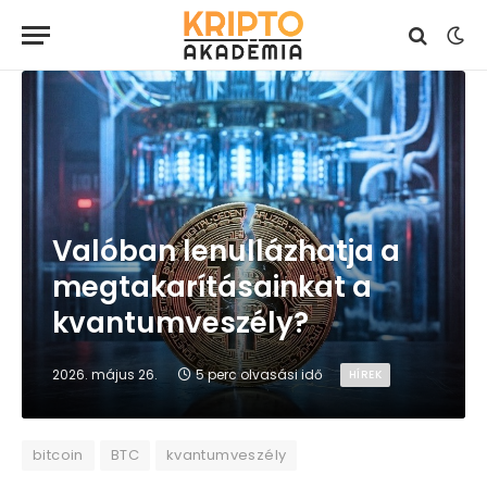
Valóban lenullázhatja a
megtakarításainkat a
kvantumveszély?
2026. május 26.
5 perc olvasási idő
HÍREK
bitcoin
BTC
kvantumveszély