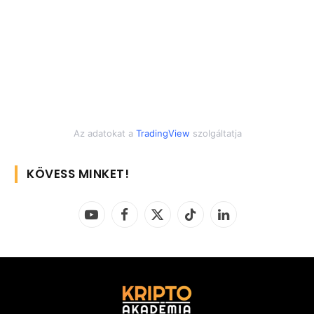
Az adatokat a
TradingView
szolgáltatja
KÖVESS MINKET!
YouTube
Facebook
X
TikTok
LinkedIn
(Twitter)