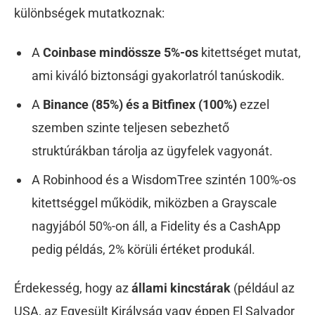
különbségek mutatkoznak:
A
Coinbase mindössze 5%-os
kitettséget mutat,
ami kiváló biztonsági gyakorlatról tanúskodik.
A
Binance (85%) és a Bitfinex (100%)
ezzel
szemben szinte teljesen sebezhető
struktúrákban tárolja az ügyfelek vagyonát.
A Robinhood és a WisdomTree szintén 100%-os
kitettséggel működik, miközben a Grayscale
nagyjából 50%-on áll, a Fidelity és a CashApp
pedig példás, 2% körüli értéket produkál.
Érdekesség, hogy az
állami kincstárak
(például az
USA, az Egyesült Királyság vagy éppen El Salvador