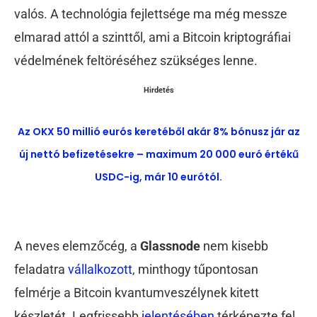
valós. A technológia fejlettsége ma még messze
elmarad attól a szinttől, ami a Bitcoin kriptográfiai
védelmének feltöréséhez szükséges lenne.
Hirdetés
Az OKX 50 millió eurós keretéből akár 8% bónusz jár az
új nettó befizetésekre – maximum 20 000 euró értékű
USDC-ig, már 10 eurótól.
A neves elemzőcég, a
Glassnode
nem kisebb
feladatra
vállalkozott
, minthogy tűpontosan
felmérje a Bitcoin kvantumveszélynek kitett
készletét. Legfrissebb
jelentésében
térképezte fel