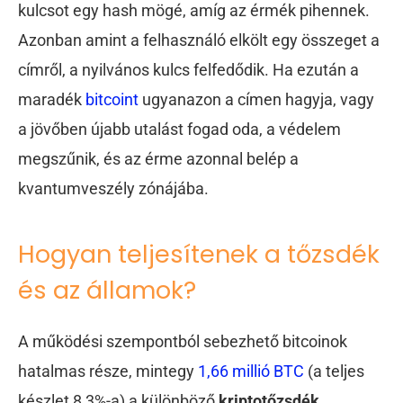
kulcsot egy hash mögé, amíg az érmék pihennek.
Azonban amint a felhasználó elkölt egy összeget a
címről, a nyilvános kulcs felfedődik. Ha ezután a
maradék
bitcoint
ugyanazon a címen hagyja, vagy
a jövőben újabb utalást fogad oda, a védelem
megszűnik, és az érme azonnal belép a
kvantumveszély zónájába.
Hogyan teljesítenek a tőzsdék
és az államok?
A működési szempontból sebezhető bitcoinok
hatalmas része, mintegy
1,66 millió BTC
(a teljes
készlet 8,3%-a) a különböző
kriptotőzsdék