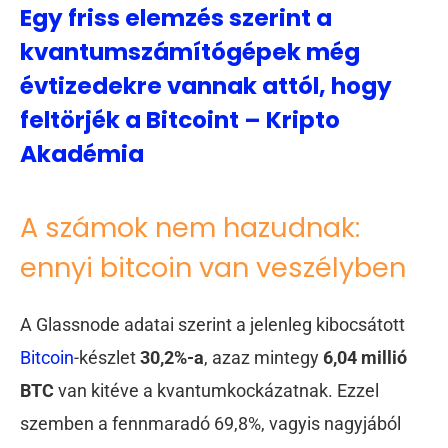
Egy friss elemzés szerint a
kvantumszámítógépek még
évtizedekre vannak attól, hogy
feltörjék a Bitcoint – Kripto
Akadémia
A számok nem hazudnak:
ennyi bitcoin van veszélyben
A Glassnode adatai szerint a jelenleg kibocsátott
Bitcoin
-készlet
30,2%-a
, azaz mintegy
6,04 millió
BTC
van kitéve a kvantumkockázatnak. Ezzel
szemben a fennmaradó 69,8%, vagyis nagyjából