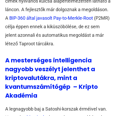
címek nyilvános kulcsa alapértelmezetten látható a
láncon. A fejlesztők már dolgoznak a megoldáson.
A
BIP-360 által javasolt Pay-to-Merkle-Root
(P2MR)
célja éppen ennek a kiküszöbölése, de ez sem
jelent azonnali és automatikus megoldást a már
létező Taproot tárcákra.
A mesterséges intelligencia
nagyobb veszélyt jelenthet a
kriptovalutákra, mint a
kvantumszámítógép – Kripto
Akadémia
A legnagyobb baj a Satoshi-korszak érméivel van.