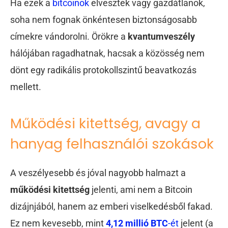
Ha ezek a
bitcoinok
elvesztek vagy gazdátlanok,
soha nem fognak önkéntesen biztonságosabb
címekre vándorolni. Örökre a
kvantumveszély
hálójában ragadhatnak, hacsak a közösség nem
dönt egy radikális protokollszintű beavatkozás
mellett.
Működési kitettség, avagy a
hanyag felhasználói szokások
A veszélyesebb és jóval nagyobb halmazt a
működési kitettség
jelenti, ami nem a Bitcoin
dizájnjából, hanem az emberi viselkedésből fakad.
Ez nem kevesebb, mint
4,12 millió BTC
-ét
jelent (a