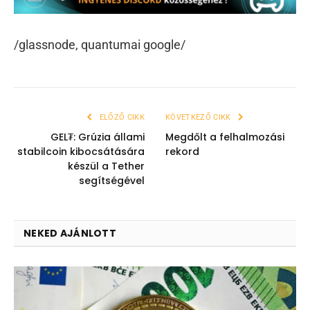
/glassnode, quantumai google/
ELŐZŐ CIKK
KÖVETKEZŐ CIKK
GEL₮: Grúzia állami
Megdőlt a felhalmozási
stabilcoin kibocsátására
rekord
készül a Tether
segítségével
NEKED AJÁNLOTT