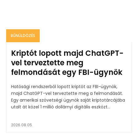
BŰNÜLDÖZÉS
Kriptót lopott majd ChatGPT-
vel terveztette meg
felmondását egy FBI-ügynök
Hatósági rendszerből lopott kriptót az FBI-ügynök,
majd ChatGPT-vel terveztette meg a felmondását.
Egy amerikai szövetségi ügynök saját kriptotárcájába
utalt át közel 1 millió dollárnyi digitális eszközt...
2026.08.05.