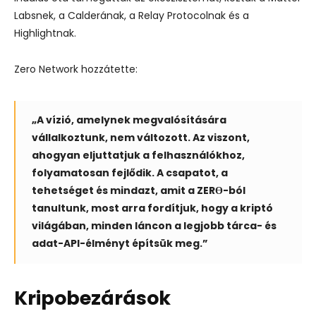
Labsnek, a Calderának, a Relay Protocolnak és a
Highlightnak.
Zero Network hozzátette:
„A vízió, amelynek megvalósítására
vállalkoztunk, nem változott. Az viszont,
ahogyan eljuttatjuk a felhasználókhoz,
folyamatosan fejlődik. A csapatot, a
tehetséget és mindazt, amit a ZERϴ-ból
tanultunk, most arra fordítjuk, hogy a kriptó
világában, minden láncon a legjobb tárca- és
adat-API-élményt építsük meg.”
Kripobezárások