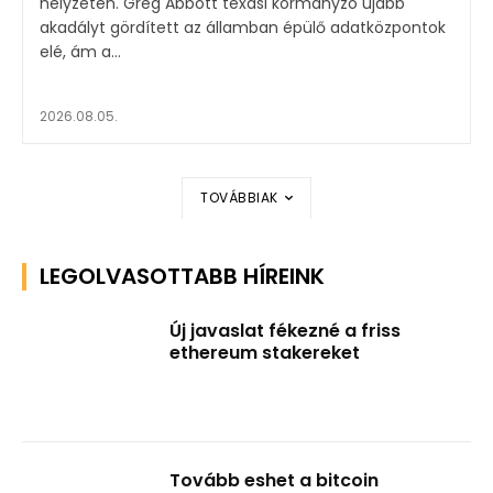
helyzeten. Greg Abbott texasi kormányzó újabb
akadályt gördített az államban épülő adatközpontok
elé, ám a...
2026.08.05.
TOVÁBBIAK
LEGOLVASOTTABB HÍREINK
Új javaslat fékezné a friss
ethereum stakereket
Tovább eshet a bitcoin