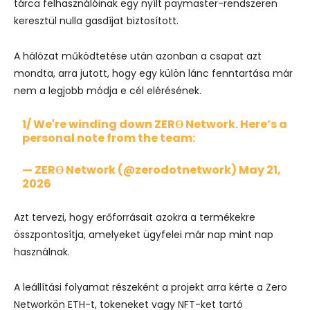
tárca felhasználóinak egy nyílt paymaster-rendszeren
keresztül nulla gasdíjat biztosított.
A hálózat működtetése után azonban a csapat azt
mondta, arra jutott, hogy egy külön lánc fenntartása már
nem a legjobb módja e cél elérésének.
1/ We're winding down ZERϴ Network. Here’s a
personal note from the team:
— ZERϴ Network (@zerodotnetwork)
May 21,
2026
Azt tervezi, hogy erőforrásait azokra a termékekre
összpontosítja, amelyeket ügyfelei már nap mint nap
használnak.
A leállítási folyamat részeként a projekt arra kérte a Zero
Networkön ETH-t, tokeneket vagy NFT-ket tartó