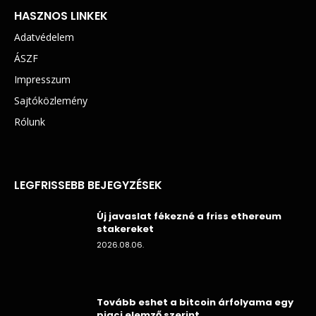
HASZNOS LINKEK
Adatvédelem
ÁSZF
Impresszum
Sajtóközlemény
Rólunk
LEGFRISSEBB BEJEGYZÉSEK
Új javaslat fékezné a friss ethereum
stakereket
2026.08.06.
Tovább eshet a bitcoin árfolyama egy
piaci elemző szerint