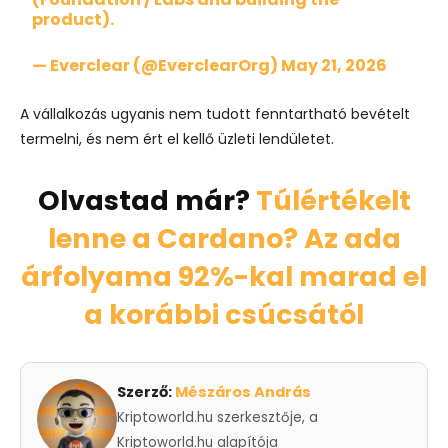
product).
— Everclear (@EverclearOrg)
May 21, 2026
A vállalkozás ugyanis nem tudott fenntartható bevételt
termelni, és nem ért el kellő üzleti lendületet.
Olvastad már?
Túlértékelt
lenne a Cardano? Az ada
árfolyama 92%-kal marad el
a korábbi csúcsától
Szerző:
Mészáros András
Kriptoworld.hu szerkesztője, a
Kriptoworld.hu alapítója