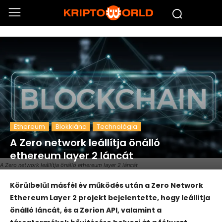
Ethereum
Blokklánc
Technológia
A Zero network leállítja önálló
ethereum layer 2 láncát
A Zero network leállítja önálló ethereum layer 2 láncát
Körülbelül másfél év működés után a Zero Network
Ethereum Layer 2 projekt bejelentette, hogy leállítja
önálló láncát, és a Zerion API, valamint a