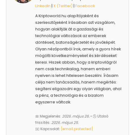
LinkedIn
|
X (Twitter)
|
Facebook
A Kriptoworld.hu alapítójaként és
szerkesztőjeként írásaiban azt vizsgálom,
hogyan alakítják át a gazdasági és
technológiai változások az emberek
döntéseit, biztonságérzetét és jövőképét.
Olyan nézőpontból írok, amely a gyors hírek
mögötti következményeket és kérdéseket
keresi. Hiszek abban, hogy a kriptovilágról
nem csak technikailag, hanem emberi
nyelven is lehet hitelesen beszélni. Írásaim
célja nem tanácsadás, hanem megértés:
segíteni eligazodni egy olyan világban, ahol
a pénz, a technológia és a bizalom
egyszerre változik.
📅 Megjelenés:
2026. május 26.
• 🕓 Utolsó
frissítés:
2026. május 25.
✉️ Kapcsolat:
[email protected]