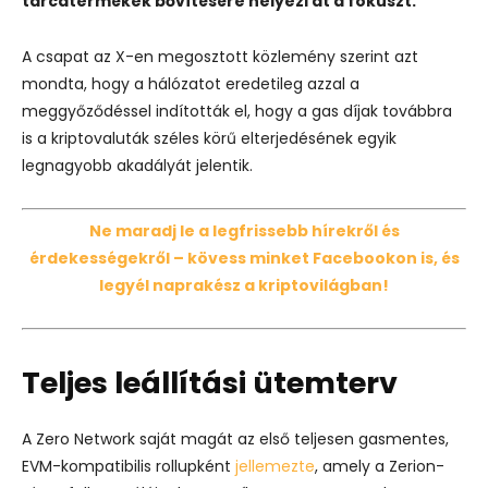
tárcatermékek bővítésére helyezi át a fókuszt.
A csapat az X-en megosztott közlemény szerint azt
mondta, hogy a hálózatot eredetileg azzal a
meggyőződéssel indították el, hogy a gas díjak továbbra
is a kriptovaluták széles körű elterjedésének egyik
legnagyobb akadályát jelentik.
Ne maradj le a legfrissebb hírekről és
érdekességekről – kövess minket Facebookon is, és
legyél naprakész a kriptovilágban!
Teljes leállítási ütemterv
A Zero Network saját magát az első teljesen gasmentes,
EVM-kompatibilis rollupként
jellemezte
, amely a Zerion-