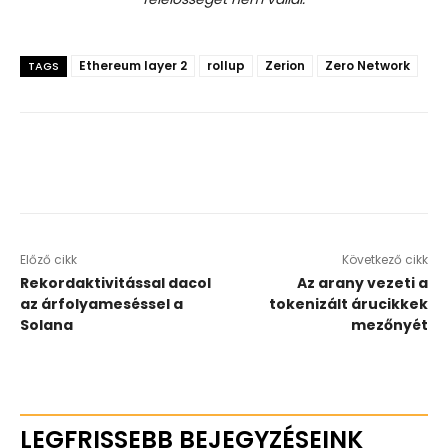
Ethereum layer 2
rollup
Zerion
Zero Network
TAGS
Előző cikk
Következő cikk
Rekordaktivitással dacol
Az arany vezeti a
az árfolyameséssel a
tokenizált árucikkek
Solana
mezőnyét
LEGFRISSEBB BEJEGYZÉSEINK