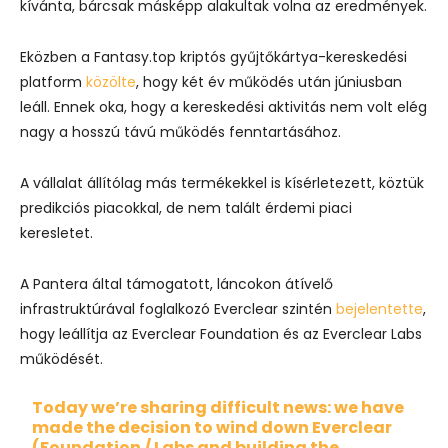
kívánta, bárcsak másképp alakultak volna az eredmények.
Eközben a Fantasy.top kriptós gyűjtőkártya-kereskedési
platform
közölte
, hogy két év működés után júniusban
leáll. Ennek oka, hogy a kereskedési aktivitás nem volt elég
nagy a hosszú távú működés fenntartásához.
A vállalat állítólag más termékekkel is kísérletezett, köztük
predikciós piacokkal, de nem talált érdemi piaci
keresletet.
A Pantera által támogatott, láncokon átívelő
infrastruktúrával foglalkozó Everclear szintén
bejelentette
,
hogy leállítja az Everclear Foundation és az Everclear Labs
működését.
Today we’re sharing difficult news: we have
made the decision to wind down Everclear
(Foundation / Labs and building the