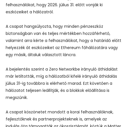
felhasználókat, hogy 2026. július 31. előtt vonják ki
eszközeiket a hálózatról.
A csapat hangsúlyozta, hogy minden pénzeszköz
biztonságban van és teljes mértékben hozzáférhető,
valamint arra kérte a felhasználókat, hogy a határidő előtt
helyezzék át eszközeiket az Ethereum főhálózatára vagy
egy másik, általuk választott láncra.
A bejelentés szerint a Zero Networkbe irányuló áthidalást
már letiltották, míg a hálózatból kifelé irányuló áthidalás
július 31-ig továbbra is elérhető marad. Ezt követően a
hálózatot teljesen leállítják, és a blokkok előállítása is
megszűnik.
A csapat köszönetet mondott a korai felhasználóknak,
fejlesztőknek és partnerprojekteknek is, amelyek az
indulás óta támogatták az ökoszisztémát, köztük a Matter