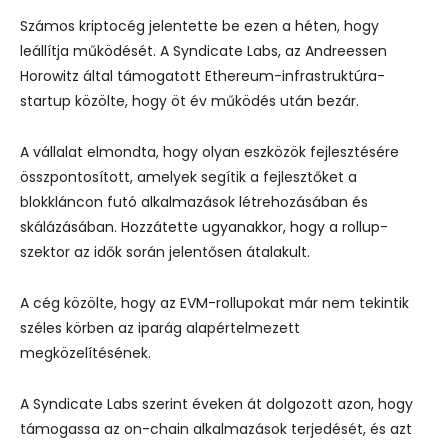
Számos kriptocég jelentette be ezen a héten, hogy
leállítja működését. A Syndicate Labs, az Andreessen
Horowitz által támogatott Ethereum-infrastruktúra-
startup közölte, hogy öt év működés után bezár.
A vállalat elmondta, hogy olyan eszközök fejlesztésére
összpontosított, amelyek segítik a fejlesztőket a
blokkláncon futó alkalmazások létrehozásában és
skálázásában. Hozzátette ugyanakkor, hogy a rollup-
szektor az idők során jelentősen átalakult.
A cég közölte, hogy az EVM-rollupokat már nem tekintik
széles körben az iparág alapértelmezett
megközelítésének.
A Syndicate Labs szerint éveken át dolgozott azon, hogy
támogassa az on-chain alkalmazások terjedését, és azt