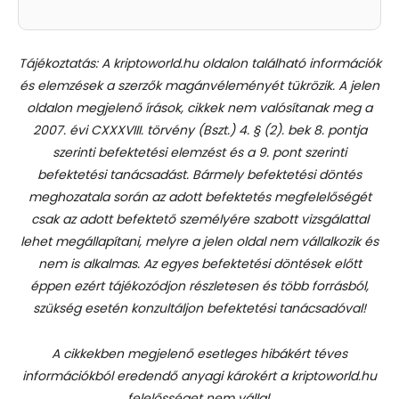
Tájékoztatás: A kriptoworld.hu oldalon található információk
és elemzések a szerzők magánvéleményét tükrözik. A jelen
oldalon megjelenő írások, cikkek nem valósítanak meg a
2007. évi CXXXVIII. törvény (Bszt.) 4. § (2). bek 8. pontja
szerinti befektetési elemzést és a 9. pont szerinti
befektetési tanácsadást.
Bármely befektetési döntés
meghozatala során az adott befektetés megfelelőségét
csak az adott befektető személyére szabott vizsgálattal
lehet megállapítani, melyre a jelen oldal nem vállalkozik és
nem is alkalmas. Az egyes befektetési döntések előtt
éppen ezért tájékozódjon részletesen és több forrásból,
szükség esetén konzultáljon befektetési tanácsadóval!
A cikkekben megjelenő esetleges hibákért téves
információkból eredendő anyagi károkért a kriptoworld.hu
felelősséget nem vállal.