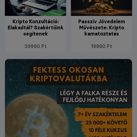
Kripto Konzultáció:
Passzív Jövedelem
Elakadtál? Szakértőink
Művészete: Kripto
segítenek
kamatoztatás
39990 Ft
19990 Ft