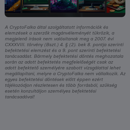
A CryptoFalka által szolgáltatott információk és
elemzések a szerzők magánvéleményét tükrözik, a
megjelenő írások nem valósítanak meg a 2007. évi
CXXXVIII. törvény (Bszt.) 4. § (2). bek 8. pontja szerinti
befektetési elemzést és a 9. pont szerinti befektetési
tanácsadást. Bármely befektetési döntés meghozatala
során az adott befektetés megfelelőségét csak az
adott befektető személyére szabott vizsgálattal lehet
megállapítani, melyre a CryptoFalka nem vállalkozik. Az
egyes befektetési döntések előtt éppen ezért
tájékozódjon részletesen és több forrásból, szükség
esetén konzultáljon személyes befektetési
tanácsadóval!