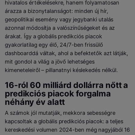
hivatalos értékelésekre, hanem folyamatosan
árazza a bizonytalanságot: minden új hír,
geopolitikai esemény vagy jegybanki utalás
azonnal módosítja a valószínűségeket és az
árakat. Így a globális predikciós piacok
gyakorlatilag egy élő, 24/7-ben frissülő
dashboarddá váltak, ahol a befektetők azt látják,
mit gondol a világ a jövő lehetséges
kimeneteleiről – pillanatnyi késlekedés nélkül.
16-ról 60 milliárd dollárra nőtt a
predikciós piacok forgalma
néhány év alatt
A számok jól mutatják, mekkora sebességre
kapcsoltak a globális predikciós piacok: a teljes
kereskedési volumen 2024-ben még nagyjából 16