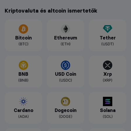
Kriptovaluta és altcoin ismertetők
Bitcoin
Ethereum
Tether
(BTC)
(ETH)
(USDT)
BNB
USD Coin
Xrp
(BNB)
(USDC)
(XRP)
Cardano
Dogecoin
Solana
(ADA)
(DOGE)
(SOL)