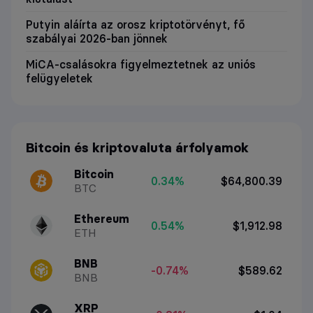
Putyin aláírta az orosz kriptotörvényt, fő
szabályai 2026-ban jönnek
MiCA-csalásokra figyelmeztetnek az uniós
felügyeletek
Bitcoin és kriptovaluta árfolyamok
Bitcoin
0.34%
$64,800.39
BTC
Ethereum
0.54%
$1,912.98
ETH
BNB
-0.74%
$589.62
BNB
XRP