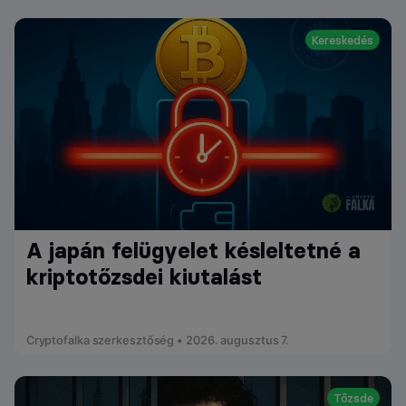
Kereskedés
A japán felügyelet késleltetné a
kriptotőzsdei kiutalást
Cryptofalka szerkesztőség • 2026. augusztus 7.
Tőzsde