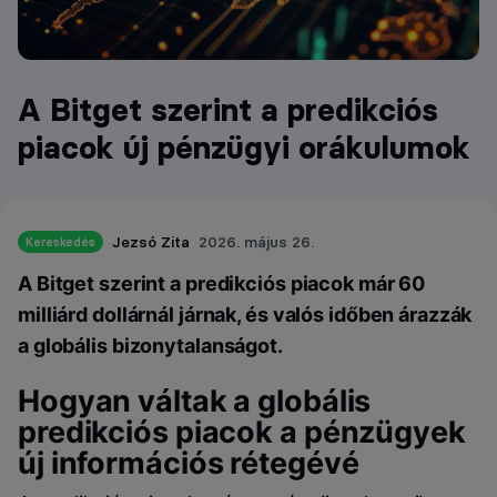
A Bitget szerint a predikciós
piacok új pénzügyi orákulumok
Jezsó Zita
2026. május 26.
Kereskedés
A Bitget szerint a predikciós piacok már 60
milliárd dollárnál járnak, és valós időben árazzák
a globális bizonytalanságot.
Hogyan váltak a globális
predikciós piacok a pénzügyek
új információs rétegévé