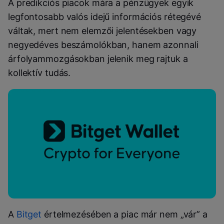
A predikciós piacok mára a pénzügyek egyik
legfontosabb valós idejű információs rétegévé
váltak, mert nem elemzői jelentésekben vagy
negyedéves beszámolókban, hanem azonnali
árfolyammozgásokban jelenik meg rajtuk a
kollektív tudás.
A
Bitget
értelmezésében a piac már nem „vár” a