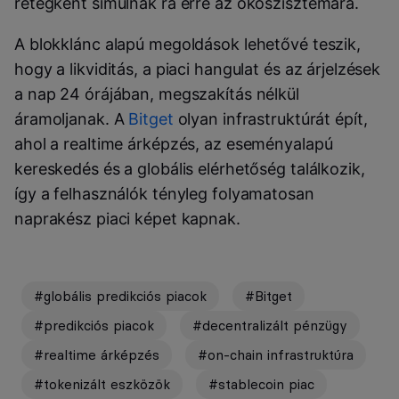
rétegként simulnak rá erre az ökoszisztémára.
A blokklánc alapú megoldások lehetővé teszik,
hogy a likviditás, a piaci hangulat és az árjelzések
a nap 24 órájában, megszakítás nélkül
áramoljanak. A
Bitget
olyan infrastruktúrát épít,
ahol a realtime árképzés, az eseményalapú
kereskedés és a globális elérhetőség találkozik,
így a felhasználók tényleg folyamatosan
naprakész piaci képet kapnak.
#globális predikciós piacok
#Bitget
#predikciós piacok
#decentralizált pénzügy
#realtime árképzés
#on-chain infrastruktúra
#tokenizált eszközök
#stablecoin piac