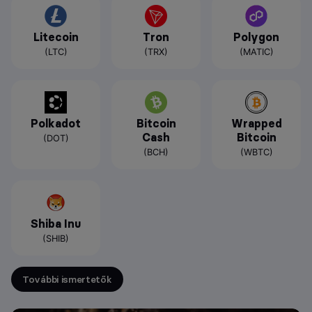
Litecoin
Tron
Polygon
(LTC)
(TRX)
(MATIC)
Polkadot
Bitcoin
Wrapped
Cash
Bitcoin
(DOT)
(BCH)
(WBTC)
Shiba Inu
(SHIB)
További ismertetők