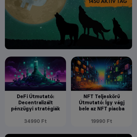
DeFi Útmutató:
NFT Teljeskörű
Decentralizált
Útmutató: Így vágj
pénzügyi stratégiák
bele az NFT piacba
34990 Ft
19990 Ft