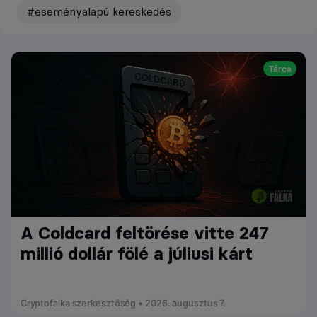
#eseményalapú kereskedés
Tárca
A Coldcard feltörése vitte 247
millió dollár fölé a júliusi kárt
Cryptofalka szerkesztőség • 2026. augusztus 7.