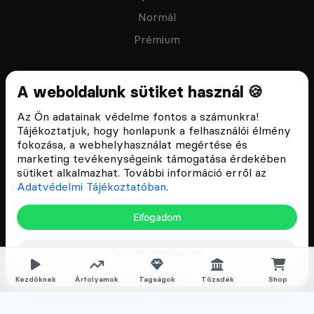
Normál
Prémium
A weboldalunk sütiket használ 🍪
Az Ön adatainak védelme fontos a számunkra!
Feliratkozom a hírlevélre
Tájékoztatjuk, hogy honlapunk a felhasználói élmény
fokozása, a webhelyhasználat megértése és
marketing tevékenységeink támogatása érdekében
sütiket alkalmazhat. További információ erről az
Adatvédelmi Tájékoztatóban
.
ÁSZF
Elfogadom
Adatvédelmi tájékoztató
Email:
info@cryptofalka.hu
További lehetőségek
Copyright © 2017–2026. Minden jog fenntartva
Kezdőknek
Árfolyamok
Tagságok
Tőzsdék
Shop