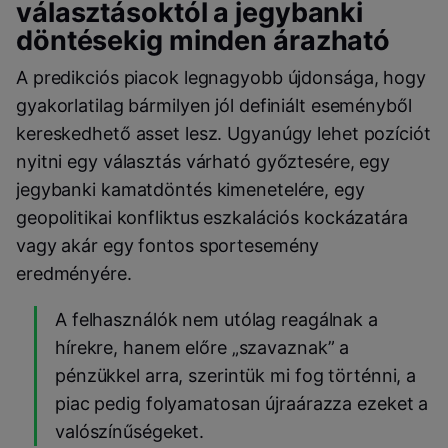
választásoktól a jegybanki
döntésekig minden árazható
A predikciós piacok legnagyobb újdonsága, hogy
gyakorlatilag bármilyen jól definiált eseményből
kereskedhető asset lesz. Ugyanúgy lehet pozíciót
nyitni egy választás várható győztesére, egy
jegybanki kamatdöntés kimenetelére, egy
geopolitikai konfliktus eszkalációs kockázatára
vagy akár egy fontos sportesemény
eredményére.
A felhasználók nem utólag reagálnak a
hírekre, hanem előre „szavaznak” a
pénzükkel arra, szerintük mi fog történni, a
piac pedig folyamatosan újraárazza ezeket a
valószínűségeket.