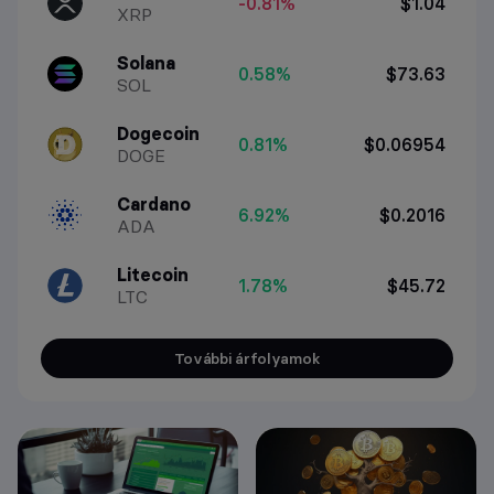
-0.81%
$1.04
XRP
Solana
0.58%
$73.63
SOL
Dogecoin
0.81%
$0.06954
DOGE
Cardano
6.92%
$0.2016
ADA
Litecoin
1.78%
$45.72
LTC
További árfolyamok