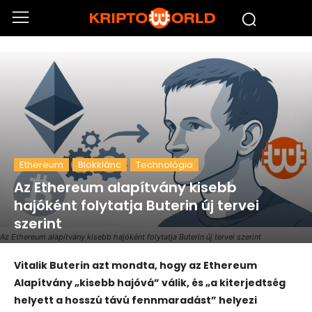
Ethereum
Blokklánc
Technológia
Az Ethereum alapítvány kisebb
hajóként folytatja Buterin új tervei
szerint
Az Ethereum alapítvány kisebb hajóként folytatja Buterin új tervei szerint
Vitalik Buterin azt mondta, hogy az Ethereum
Alapítvány „kisebb hajóvá” válik, és „a kiterjedtség
helyett a hosszú távú fennmaradást” helyezi