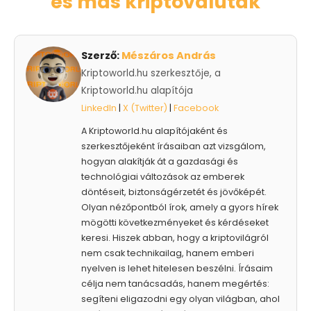
és más kriptovaluták
Szerző:
Mészáros András
Kriptoworld.hu szerkesztője, a
Kriptoworld.hu alapítója
LinkedIn
|
X (Twitter)
|
Facebook
A Kriptoworld.hu alapítójaként és
szerkesztőjeként írásaiban azt vizsgálom,
hogyan alakítják át a gazdasági és
technológiai változások az emberek
döntéseit, biztonságérzetét és jövőképét.
Olyan nézőpontból írok, amely a gyors hírek
mögötti következményeket és kérdéseket
keresi. Hiszek abban, hogy a kriptovilágról
nem csak technikailag, hanem emberi
nyelven is lehet hitelesen beszélni. Írásaim
célja nem tanácsadás, hanem megértés:
segíteni eligazodni egy olyan világban, ahol