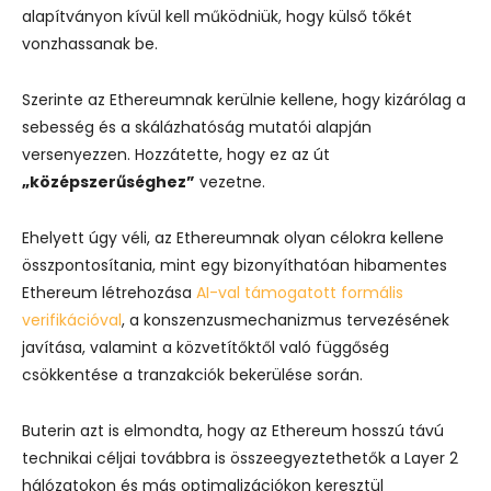
alapítványon kívül kell működniük, hogy külső tőkét
vonzhassanak be.
Szerinte az Ethereumnak kerülnie kellene, hogy kizárólag a
sebesség és a skálázhatóság mutatói alapján
versenyezzen. Hozzátette, hogy ez az út
„középszerűséghez”
vezetne.
Ehelyett úgy véli, az Ethereumnak olyan célokra kellene
összpontosítania, mint egy bizonyíthatóan hibamentes
Ethereum létrehozása
AI-val támogatott formális
verifikációval
, a konszenzusmechanizmus tervezésének
javítása, valamint a közvetítőktől való függőség
csökkentése a tranzakciók bekerülése során.
Buterin azt is elmondta, hogy az Ethereum hosszú távú
technikai céljai továbbra is összeegyeztethetők a Layer 2
hálózatokon és más optimalizációkon keresztül