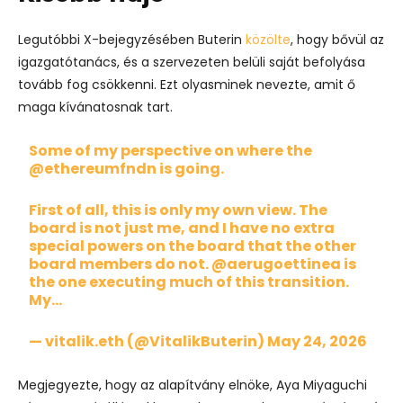
Legutóbbi X-bejegyzésében Buterin
közölte
, hogy bővül az
igazgatótanács, és a szervezeten belüli saját befolyása
tovább fog csökkenni. Ezt olyasminek nevezte, amit ő
maga kívánatosnak tart.
Some of my perspective on where the
@ethereumfndn
is going.
First of all, this is only my own view. The
board is not just me, and I have no extra
special powers on the board that the other
board members do not.
@aerugoettinea
is
the one executing much of this transition.
My…
— vitalik.eth (@VitalikButerin)
May 24, 2026
Megjegyezte, hogy az alapítvány elnöke, Aya Miyaguchi