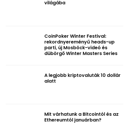
világába
CoinPoker Winter Festival:
rekordnyereményű heads-up
parti, új Mosböck-videó és
dübörgő Winter Masters Series
A legjobb kriptovaluták 10 dollár
alatt
Mit várhatunk a Bitcointól és az
Ethereumtól januárban?