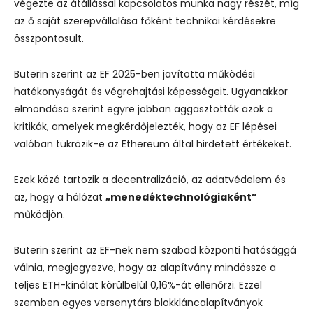
végezte az átállással kapcsolatos munka nagy részét, míg
az ő saját szerepvállalása főként technikai kérdésekre
összpontosult.
Buterin szerint az EF 2025-ben javította működési
hatékonyságát és végrehajtási képességeit. Ugyanakkor
elmondása szerint egyre jobban aggasztották azok a
kritikák, amelyek megkérdőjelezték, hogy az EF lépései
valóban tükrözik-e az Ethereum által hirdetett értékeket.
Ezek közé tartozik a decentralizáció, az adatvédelem és
az, hogy a hálózat
„menedéktechnológiaként”
működjön.
Buterin szerint az EF-nek nem szabad központi hatósággá
válnia, megjegyezve, hogy az alapítvány mindössze a
teljes ETH-kínálat körülbelül 0,16%-át ellenőrzi. Ezzel
szemben egyes versenytárs blokkláncalapítványok