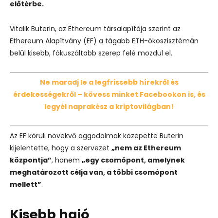
előtérbe.
Vitalik Buterin, az Ethereum társalapítója szerint az
Ethereum Alapítvány (EF) a tágabb ETH-ökoszisztémán
belül kisebb, fókuszáltabb szerep felé mozdul el.
Ne maradj le a legfrissebb hírekről és
érdekességekről – kövess minket Facebookon is, és
legyél naprakész a kriptovilágban!
Az EF körüli növekvő aggodalmak közepette Buterin
kijelentette, hogy a szervezet
„nem az Ethereum
központja”
, hanem
„egy csomópont, amelynek
meghatározott célja van, a többi csomópont
mellett”
.
Kisebb hajó