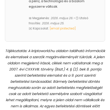
a pénz, a technológia és a bizalom
egyszerre változik.
📅 Megjelenés:
2026. május 26.
• 🕓 Utolsó
frissítés:
2026. május 25.
✉️ Kapcsolat:
[email protected]
Tájékoztatás: A kriptoworld.hu oldalon található információk
és elemzések a szerzők magánvéleményét tükrözik. A jelen
oldalon megjelenő írások, cikkek nem valósítanak meg a
2007. évi CXXXVIII. törvény (Bszt.) 4. § (2). bek 8. pontja
szerinti befektetési elemzést és a 9. pont szerinti
befektetési tanácsadást.
Bármely befektetési döntés
meghozatala során az adott befektetés megfelelőségét
csak az adott befektető személyére szabott vizsgálattal
lehet megállapítani, melyre a jelen oldal nem vállalkozik és
nem is alkalmas. Az egyes befektetési döntések előtt