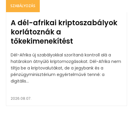
SZABÁLYOZÁS
A dél-afrikai kriptoszabályok
korlátoznák a
tőkekimenekítést
Dél-Afrika új szabályokkal szorítaná kontroll alá a
határokon átnyúló kriptomozgásokat. Dél-Afrika nem
tiltja be a kriptovalutákat, de a jegybank és a
pénzügyminisztérium egyértelművé tenné: a
digitális...
2026.08.07.