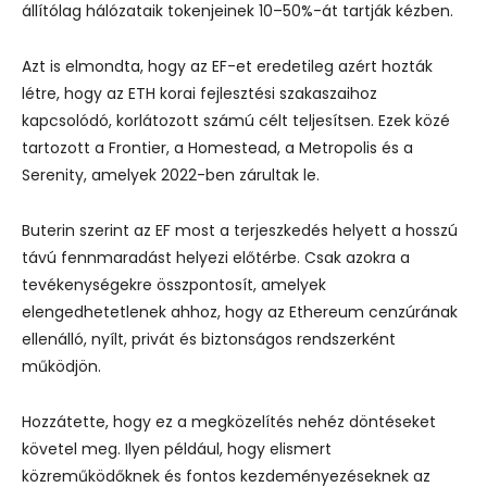
állítólag hálózataik tokenjeinek 10–50%-át tartják kézben.
Azt is elmondta, hogy az EF-et eredetileg azért hozták
létre, hogy az ETH korai fejlesztési szakaszaihoz
kapcsolódó, korlátozott számú célt teljesítsen. Ezek közé
tartozott a Frontier, a Homestead, a Metropolis és a
Serenity, amelyek 2022-ben zárultak le.
Buterin szerint az EF most a terjeszkedés helyett a hosszú
távú fennmaradást helyezi előtérbe. Csak azokra a
tevékenységekre összpontosít, amelyek
elengedhetetlenek ahhoz, hogy az Ethereum cenzúrának
ellenálló, nyílt, privát és biztonságos rendszerként
működjön.
Hozzátette, hogy ez a megközelítés nehéz döntéseket
követel meg. Ilyen például, hogy elismert
közreműködőknek és fontos kezdeményezéseknek az