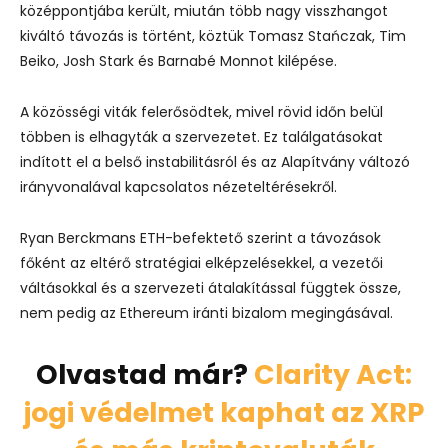
középpontjába került, miután több nagy visszhangot
kiváltó távozás is történt, köztük Tomasz Stańczak, Tim
Beiko, Josh Stark és Barnabé Monnot kilépése.
A közösségi viták felerősödtek, mivel rövid időn belül
többen is elhagyták a szervezetet. Ez találgatásokat
indított el a belső instabilitásról és az Alapítvány változó
irányvonalával kapcsolatos nézeteltérésekről.
Ryan Berckmans ETH-befektető szerint a távozások
főként az eltérő stratégiai elképzelésekkel, a vezetői
váltásokkal és a szervezeti átalakítással függtek össze,
nem pedig az Ethereum iránti bizalom megingásával.
Olvastad már?
Clarity Act:
jogi védelmet kaphat az XRP