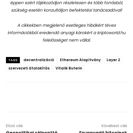
éppen ezért tájékozódjon részletesen és több forrásból,
szükség esetén konzultáljon befektetési tanácsadóval!
A cikkekben megjelenő esetleges hibákért téves
információkból eredendő anyagi károkért a kriptoworld.hu
felelősséget nem vállal.
decentralizáció
Ethereum Alapítvány
Layer 2
TAGS
szervezeti átalakítás
Vitalik Buterin
Előző cikk
Következő cikk
Geopolitikai célponttá
Szunnyadó bitcoinok