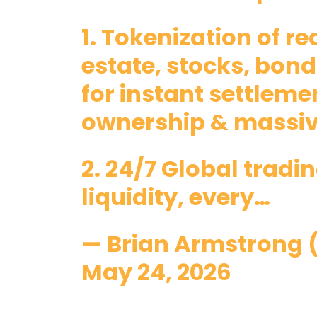
1. Tokenization of r
estate, stocks, bond
for instant settleme
ownership & massive
2. 24/7 Global tradi
liquidity, every…
— Brian Armstrong
May 24, 2026