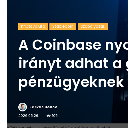
Kriptovaluta
Stablecoin
Szabályozás
A Coinbase nyo
irányt adhat a 
pénzügyeknek
Farkas Bence
2026.05.26.
105
A Coinbase nyolcpontos terve új irányt adhat a globális pénzügyeknek