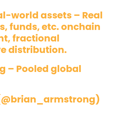
eal-world assets – Real
s, funds, etc. onchain
nt, fractional
 distribution.
ng – Pooled global
 (@brian_armstrong)