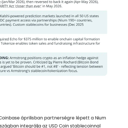
Coinbase áprilisban partnerségre lépett a Nium
rszágban integrálja az USD Coin stablecoinnal