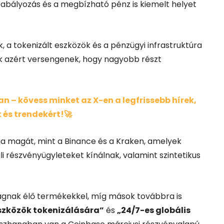
szabályozás és a megbízható pénz is kiemelt helyet
, a tokenizált eszközök és a pénzügyi infrastruktúra
ék azért versengenek, hogy nagyobb részt
 – kövess minket az X-en a legfrissebb hírek,
 és trendekért!🚀
lja magát, mint a Binance és a Kraken, amelyek
li részvényügyleteket kínálnak, valamint szintetikus
ágnak élő termékekkel, míg mások továbbra is
szközök tokenizálására”
és
„24/7-es globális