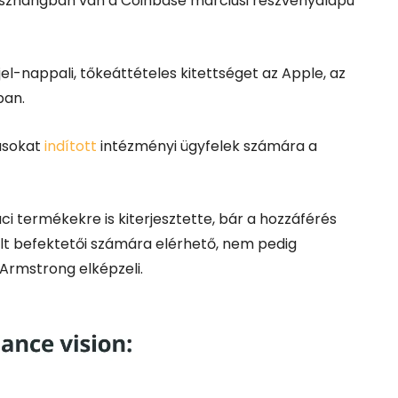
sszhangban van a Coinbase márciusi részvényalapú
l-nappali, tőkeáttételes kitettséget az Apple, az
ban.
tusokat
indított
intézményi ügyfelek számára a
aci termékekre is kiterjesztette, bár a hozzáférés
lt befektetői számára elérhető, nem pedig
 Armstrong elképzeli.