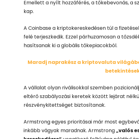
Emellett a nyílt hozzáférés, a tőkebevonás, a 
kap.
A Coinbase a kriptokereskedésen túl a fizetések
felé terjeszkedik. Ezzel párhuzamosan a tőzsd
hasítsanak ki a globális tőkepiacokból.
Maradj naprakész a kriptovaluta világában
betekintések
A vállalat olyan riválisokkal szemben pozicioná
eltérő szabályozási keretek között lejárat nélkü
részvénykitettséget biztosítanak.
Armstrong egyes prioritásai már most egybev
inkább vágyak maradnak. Armstrong
„valós e