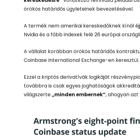
kereskedésre”
vonatkozó felhívása például ö
örökös határidős ügyleteinek bevezetésével.
A termék nem amerikai kereskedőknek kínál éjje
Nvidia és a főbb indexek felé 26 európai ország
A vállalat korábban örökös határidős kontrak
Coinbase International Exchange-en keresztül.
Ezzel a kriptós derivatívák logikáját részvénypi
továbbra is csak egyes joghatóságok akkreditá
világszerte
„minden embernek”
, ahogyan azt