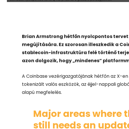
Facebook
X
Brian Armstrong hétfőn nyolcpontos tervet 
megújítására. Ez szorosan illeszkedik a Coi
stablecoin-infrastruktúra felé történő ter
azon dolgozik, hogy „mindenes” platformm
A Coinbase vezérigazgatójának hétfőn az X-e
tokenizált valós eszközök, az éjjel-nappali glob
alapú megfelelés.
Major areas where t
still needs an updat