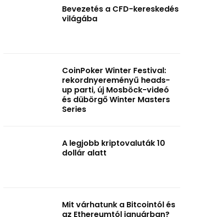
Bevezetés a CFD-kereskedés
világába
CoinPoker Winter Festival:
rekordnyereményű heads-
up parti, új Mosböck-videó
és dübörgő Winter Masters
Series
A legjobb kriptovaluták 10
dollár alatt
Mit várhatunk a Bitcointól és
az Ethereumtól januárban?