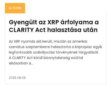
ALTCOIN
Gyengült az XRP árfolyama a
CLARITY Act halasztása után
Az XRP nyomás alá került, miután az amerikai
szenátus szeptemberre halasztotta a kriptopiac egyik
legfontosabb szabályozási törvényének tárgyalását.
A CLARITY Act körüli bizonytalanság ezúttal
elsősorban a...
2026.08.08.