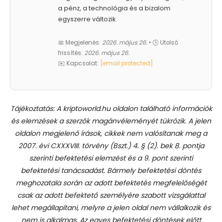
a pénz, a technológia és a bizalom
egyszerre változik.
📅 Megjelenés:
2026. május 26.
• 🕓 Utolsó
frissítés:
2026. május 26.
✉️ Kapcsolat:
[email protected]
Tájékoztatás: A kriptoworld.hu oldalon található információk
és elemzések a szerzők magánvéleményét tükrözik. A jelen
oldalon megjelenő írások, cikkek nem valósítanak meg a
2007. évi CXXXVIII. törvény (Bszt.) 4. § (2). bek 8. pontja
szerinti befektetési elemzést és a 9. pont szerinti
befektetési tanácsadást.
Bármely befektetési döntés
meghozatala során az adott befektetés megfelelőségét
csak az adott befektető személyére szabott vizsgálattal
lehet megállapítani, melyre a jelen oldal nem vállalkozik és
nem is alkalmas. Az egyes befektetési döntések előtt