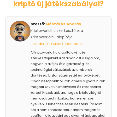
kriptó új játékszabályai?
Szerző:
Mészáros András
Kriptoworld.hu szerkesztője, a
Kriptoworld.hu alapítója
LinkedIn
|
X (Twitter)
|
Facebook
A Kriptoworld.hu alapítójaként és
szerkesztőjeként írásaiban azt vizsgálom,
hogyan alakítják át a gazdasági és
technológiai változások az emberek
döntéseit, biztonságérzetét és jövőképét.
Olyan nézőpontból írok, amely a gyors hírek
mögötti következményeket és kérdéseket
keresi. Hiszek abban, hogy a kriptovilágról
nem csak technikailag, hanem emberi
nyelven is lehet hitelesen beszélni. Írásaim
célja nem tanácsadás, hanem megértés:
segíteni eligazodni egy olyan világban, ahol