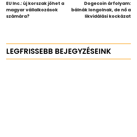
EU Inc.: új korszak jöhet a
Dogecoin árfolyam:
magyar vállalkozások
bálnák longolnak, de nő a
számára?
likvidálási kockázat
LEGFRISSEBB BEJEGYZÉSEINK