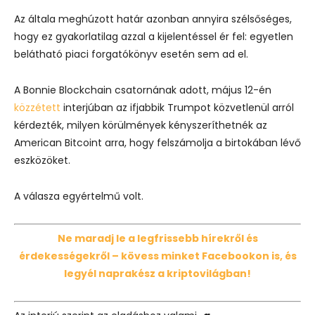
Az általa meghúzott határ azonban annyira szélsőséges,
hogy ez gyakorlatilag azzal a kijelentéssel ér fel: egyetlen
belátható piaci forgatókönyv esetén sem ad el.
A Bonnie Blockchain csatornának adott, május 12-én
közzétett
interjúban az ifjabbik Trumpot közvetlenül arról
kérdezték, milyen körülmények kényszeríthetnék az
American Bitcoint arra, hogy felszámolja a birtokában lévő
eszközöket.
A válasza egyértelmű volt.
Ne maradj le a legfrissebb hírekről és
érdekességekről – kövess minket Facebookon is, és
legyél naprakész a kriptovilágban!