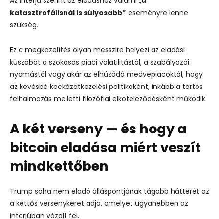
Az interjú szerint az eladáshoz valami „
a
katasztrofálisnál is súlyosabb”
eseményre lenne
szükség.
Ez a megközelítés olyan messzire helyezi az eladási
küszöböt a szokásos piaci volatilitástól, a szabályozói
nyomástól vagy akár az elhúzódó medvepiacoktól, hogy
az kevésbé kockázatkezelési politikaként, inkább a tartós
felhalmozás melletti filozófiai elköteleződésként működik.
A két verseny — és hogy a
bitcoin eladása miért veszít
mindkettőben
Trump soha nem eladó álláspontjának tágabb hátterét az
a kettős versenykeret adja, amelyet ugyanebben az
interjúban vázolt fel.