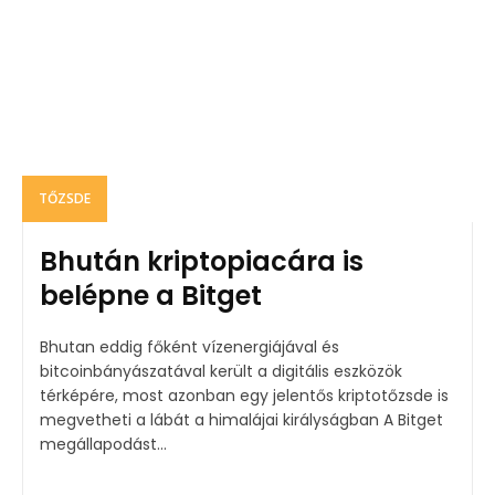
TŐZSDE
Bhután kriptopiacára is
belépne a Bitget
Bhutan eddig főként vízenergiájával és
bitcoinbányászatával került a digitális eszközök
térképére, most azonban egy jelentős kriptotőzsde is
megvetheti a lábát a himalájai királyságban A Bitget
megállapodást...