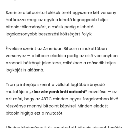
Szerinte a bitcointartalékok terét egyszerre két verseny
határozza meg: az egyik a lehető legnagyobb teljes
bitcoin-állományért, a másik pedig a lehető
legalacsonyabb beszerzési költségért folyik.
Érvelése szerint az American Bitcoin mindkettőben
versenyez — a bitcoin eladása pedig az első versenyben
azonnali hátrányt jelentene, miközben a második teljes
logikáját is aláásná.
Trump interjúja szerint a vállalat legfőbb irányadó
mutatója a
„részvényenkénti satoshi”
növelése — ez
azt méri, hogy az ABTC minden egyes forgalomban lévő
részvénye mennyi bitcoint képvisel. Minden eladott
bitcoin hígítja ezt a mutatót.
Minden kibányászott és megtartott bitcoin viszont tovább