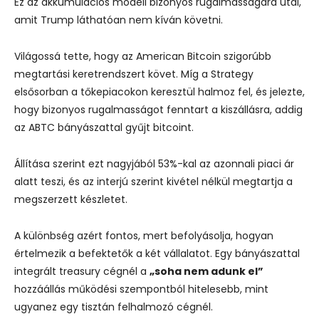
Ez az akkumulációs modell bizonyos rugalmasságára utal,
amit Trump láthatóan nem kíván követni.
Világossá tette, hogy az American Bitcoin szigorúbb
megtartási keretrendszert követ. Míg a Strategy
elsősorban a tőkepiacokon keresztül halmoz fel, és jelezte,
hogy bizonyos rugalmasságot fenntart a kiszállásra, addig
az ABTC bányászattal gyűjt bitcoint.
Állítása szerint ezt nagyjából 53%-kal az azonnali piaci ár
alatt teszi, és az interjú szerint kivétel nélkül megtartja a
megszerzett készletet.
A különbség azért fontos, mert befolyásolja, hogyan
értelmezik a befektetők a két vállalatot. Egy bányászattal
integrált treasury cégnél a
„soha nem adunk el”
hozzáállás működési szempontból hitelesebb, mint
ugyanez egy tisztán felhalmozó cégnél.