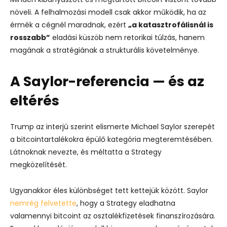
növeli. A felhalmozási modell csak akkor működik, ha az
érmék a cégnél maradnak, ezért
„a katasztrofálisnál is
rosszabb”
eladási küszöb nem retorikai túlzás, hanem
magának a stratégiának a strukturális követelménye.
A Saylor-referencia — és az
eltérés
Trump az interjú szerint elismerte Michael Saylor szerepét
a bitcointartalékokra épülő kategória megteremtésében.
Látnoknak nevezte, és méltatta a Strategy
megközelítését.
Ugyanakkor éles különbséget tett kettejük között. Saylor
nemrég felvetette
, hogy a Strategy eladhatna
valamennyi bitcoint az osztalékfizetések finanszírozására.