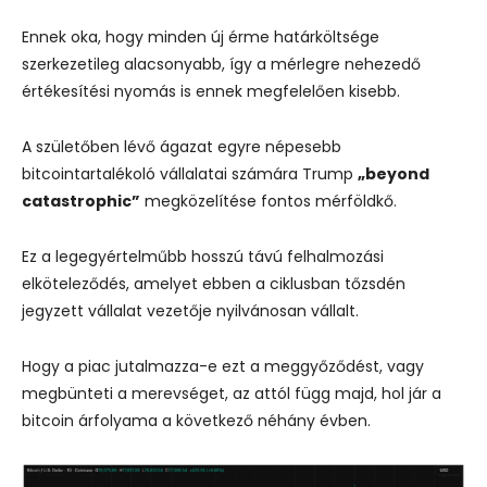
Ennek oka, hogy minden új érme határköltsége
szerkezetileg alacsonyabb, így a mérlegre nehezedő
értékesítési nyomás is ennek megfelelően kisebb.
A születőben lévő ágazat egyre népesebb
bitcointartalékoló vállalatai számára Trump
„beyond
catastrophic”
megközelítése fontos mérföldkő.
Ez a legegyértelműbb hosszú távú felhalmozási
elköteleződés, amelyet ebben a ciklusban tőzsdén
jegyzett vállalat vezetője nyilvánosan vállalt.
Hogy a piac jutalmazza-e ezt a meggyőződést, vagy
megbünteti a merevséget, az attól függ majd, hol jár a
bitcoin árfolyama a következő néhány évben.