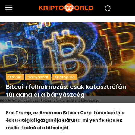
Bitcoin
Bányászat
Kriptopiac
Bitcoin felhalmozás: csak katasztrófán
túl adna el a bányászcég
Bitcoin felhalmozás: csak katasztrófán túl adna el a bányászcég
Eric Trump, az American Bitcoin Corp. társalapítója
és stratégiai igazgatója elárulta, milyen feltételek
mellett adná el a bitcoinját.