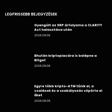
LEGFRISSEBB BEJEGYZÉSEK
Gyengült az XRP árfolyama a CLARITY
Act halasztása után
2026.08.08.
Bhután kriptopiacára is belépne a
Bitget
2026.08.08.
Egyre több kripto-ATM tűnik el, a
csalások és a szabályozás söpörte el
őket
2026.08.08.