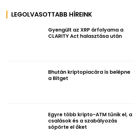
LEGOLVASOTTABB HÍREINK
Gyengült az XRP árfolyama a
CLARITY Act halasztása után
Bhután kriptopiacára is belépne
a Bitget
Egyre több kripto-ATM tűnik el, a
csalások és a szabályozás
söpörte el őket