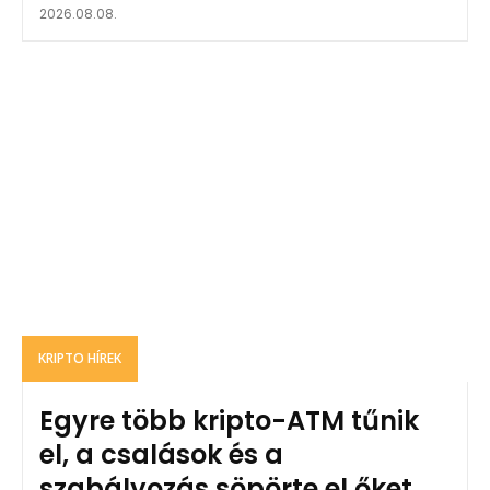
2026.08.08.
KRIPTO HÍREK
Egyre több kripto-ATM tűnik
el, a csalások és a
szabályozás söpörte el őket