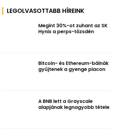
LEGOLVASOTTABB HÍREINK
Megint 30%-ot zuhant az SK
Hynix a perps-tőzsdén
Bitcoin- és Ethereum-bálnák
gyűjtenek a gyenge piacon
A BNB lett a Grayscale
alapjának legnagyobb tétele