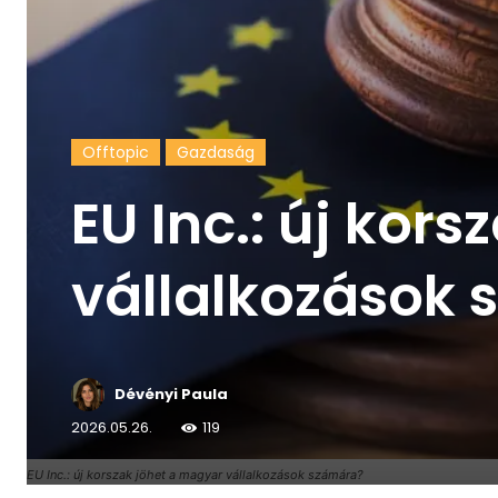
Offtopic
Gazdaság
EU Inc.: új kor
vállalkozások
Dévényi Paula
2026.05.26.
119
EU Inc.: új korszak jöhet a magyar vállalkozások számára?