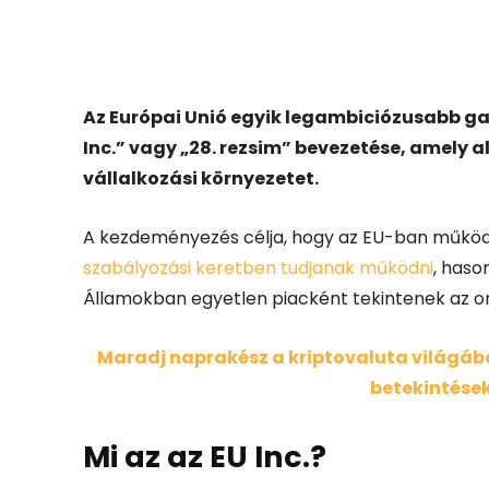
Facebook
X
Az Európai Unió egyik legambiciózusabb ga
Inc.” vagy „28. rezsim” bevezetése, amely a
vállalkozási környezetet.
A kezdeményezés célja, hogy az EU-ban működ
szabályozási keretben tudjanak működni
, haso
Államokban egyetlen piacként tekintenek az o
Maradj naprakész a kriptovaluta világában
betekintések
Mi az az EU Inc.?