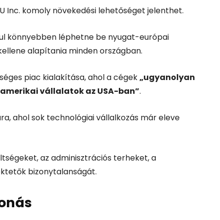
U Inc. komoly növekedési lehetőséget jelenthet.
ául könnyebben léphetne be nyugat-európai
 kellene alapítania minden országban.
ységes piac kialakítása, ahol a cégek
„ugyanolyan
amerikai vállalatok az USA-ban”
.
a, ahol sok technológiai vállalkozás már eleve
ltségeket, az adminisztrációs terheket, a
ektetők bizonytalanságát.
vonás