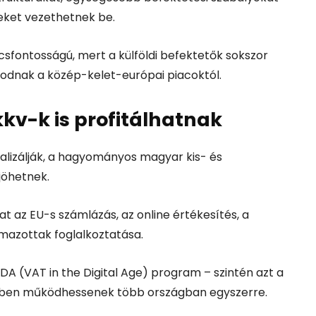
eket vezethetnek be.
sfontosságú, mert a külföldi befektetők sokszor
kodnak a közép-kelet-európai piacoktól.
v-k is profitálhatnak
alizálják, a hagyományos magyar kis- és
jöhetnek.
 az EU-s számlázás, az online értékesítés, a
lmazottak foglalkoztatása.
ViDA (VAT in the Digital Age) program – szintén azt a
ebben működhessenek több országban egyszerre.