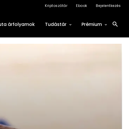
Kriptoszótár
Ebook
Bejelentkezés
uta árfolyamok
Tudástár
Prémium