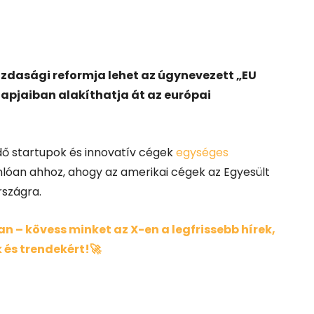
zdasági reformja lehet az úgynevezett „EU
lapjaiban alakíthatja át az európai
ő startupok és innovatív cégek
egységes
nlóan ahhoz, ahogy az amerikai cégek az Egyesült
rszágra.
 – kövess minket az X-en a legfrissebb hírek,
 és trendekért!🚀