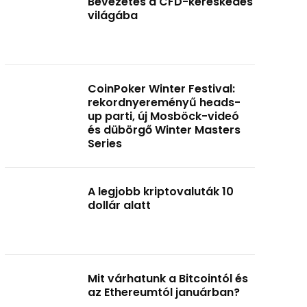
Bevezetés a CFD-kereskedés
világába
CoinPoker Winter Festival:
rekordnyereményű heads-
up parti, új Mosböck-videó
és dübörgő Winter Masters
Series
A legjobb kriptovaluták 10
dollár alatt
Mit várhatunk a Bitcointól és
az Ethereumtól januárban?