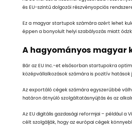
és EU-szintű dolgozói részvényopciós rendszer
Ez a magyar startupok számára azért lehet kulc
éppen a bonyolult helyi szabályozás miatt ódz
A hagyományos magyar kk
Bár az EU Inc.-et elsősorban startupokra optim
középvállalkozások számára is pozitív hatások 
Az exportáló cégek számára egyszerűbbé válhat
határon átnyúló szolgáltatásnyújtás és az alka
Az EU digitális gazdasági reformjai – például a 
célt szolgálják, hogy az európai cégek könny