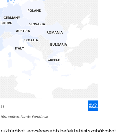
 főre vetítve. Forrás: EuroNews
struktúrákat, egységesebb befektetési szabályokat