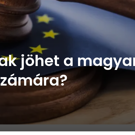
szak jöhet a magya
 számára?