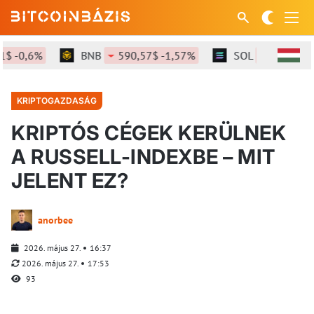
-0,6%
BNB
590,57$ -1,57%
SOL
72,91$ -2,1
KRIPTOGAZDASÁG
KRIPTÓS CÉGEK KERÜLNEK
A RUSSELL-INDEXBE – MIT
JELENT EZ?
anorbee
2026. május 27.
16:37
2026. május 27.
17:53
93