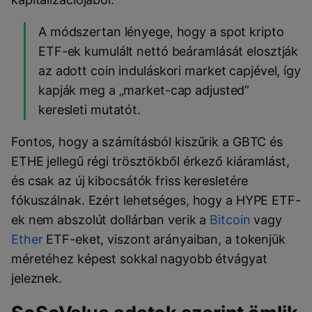
A módszertan lényege, hogy a spot kripto
ETF-ek kumulált nettó beáramlását elosztják
az adott coin induláskori market capjével, így
kapják meg a „market-cap adjusted”
keresleti mutatót.
Fontos, hogy a számításból kiszűrik a GBTC és
ETHE jellegű régi trösztökből érkező kiáramlást,
és csak az új kibocsátók friss keresletére
fókuszálnak. Ezért lehetséges, hogy a HYPE ETF-
ek nem abszolút dollárban verik a
Bitcoin
vagy
Ether
ETF-eket, viszont arányaiban, a tokenjük
méretéhez képest sokkal nagyobb étvágyat
jeleznek.