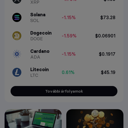
XRP
Solana
-1.15%
$73.28
SOL
Dogecoin
-1.59%
$0.06901
DOGE
Cardano
-1.15%
$0.1917
ADA
Litecoin
0.61%
$45.19
LTC
További árfolyamok