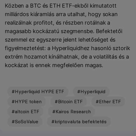
Közben a BTC és ETH ETF-ekből kimutatott
milliárdos kiáramlás arra utalhat, hogy sokan
realizálnak profitot, és részben rotálnak a
magasabb kockázatú szegmensbe. Befektetői
szemmel ez egyszerre jelent lehetőséget és
figyelmeztetést: a Hyperliquidhez hasonló sztorik
extrém hozamot kínálhatnak, de a volatilitás és a
kockázat is ennek megfelelően magas.
#Hyperliquid HYPE ETF
#Hyperliquid
#HYPE token
#Bitcoin ETF
#Ether ETF
#altcoin ETF
#Kairos Research
#SoSoValue
#kriptovaluta befektetés