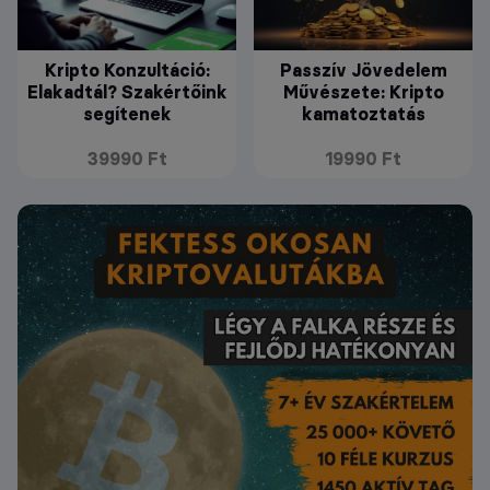
Kripto Konzultáció:
Passzív Jövedelem
Elakadtál? Szakértőink
Művészete: Kripto
segítenek
kamatoztatás
39990 Ft
19990 Ft