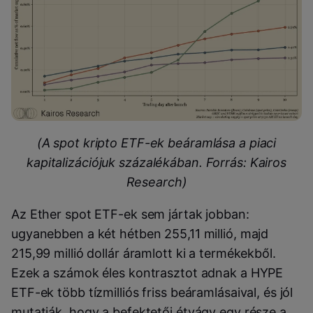
(A spot kripto ETF-ek beáramlása a piaci
kapitalizációjuk százalékában. Forrás: Kairos
Research)
Az Ether spot ETF-ek sem jártak jobban:
ugyanebben a két hétben 255,11 millió, majd
215,99 millió dollár áramlott ki a termékekből.
Ezek a számok éles kontrasztot adnak a HYPE
ETF-ek több tízmilliós friss beáramlásaival, és jól
mutatják, hogy a befektetői étvágy egy része a