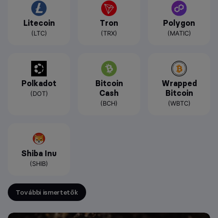
Litecoin
Tron
Polygon
(LTC)
(TRX)
(MATIC)
Polkadot
Bitcoin
Wrapped
Cash
Bitcoin
(DOT)
(BCH)
(WBTC)
Shiba Inu
(SHIB)
További ismertetők