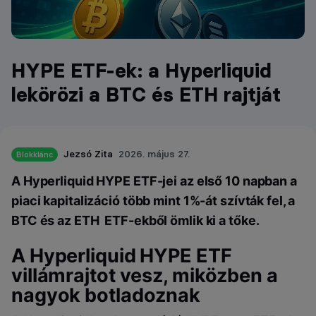
HYPE ETF-ek: a Hyperliquid
lekörözi a BTC és ETH rajtját
Jezsó Zita
2026. május 27.
Blokklánc
A Hyperliquid HYPE ETF-jei az első 10 napban a
piaci kapitalizáció több mint 1%-át szívták fel, a
BTC és az ETH ETF-ekből ömlik ki a tőke.
A Hyperliquid HYPE ETF
villámrajtot vesz, miközben a
nagyok botladoznak