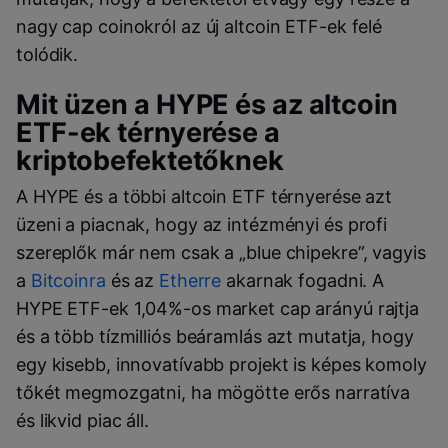
nagy cap coinokról az új altcoin ETF-ek felé
tolódik.
Mit üzen a HYPE és az altcoin
ETF-ek térnyerése a
kriptobefektetőknek
A HYPE és a többi altcoin ETF térnyerése azt
üzeni a piacnak, hogy az intézményi és profi
szereplők már nem csak a „blue chipekre”, vagyis
a
Bitcoinra
és az
Etherre
akarnak fogadni. A
HYPE ETF-ek 1,04%-os market cap arányú rajtja
és a több tízmilliós beáramlás azt mutatja, hogy
egy kisebb, innovatívabb projekt is képes komoly
tőkét megmozgatni, ha mögötte erős narratíva
és likvid piac áll.