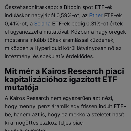
Összehasonlításképp: a Bitcoin spot ETF-ek
induláskor nagyjából 0,59%-ot, az
Ether
ETF-ek
0,41%-ot, a
Solana
ETF-ek pedig 0,31%-ot értek
el ugyanezzel a mutatóval. Közben a nagy öregek
mostanra inkább tőkekiáramlással küzdenek,
miközben a Hyperliquid körül látványosan nő az
intézményi és spekulatív érdeklődés.
Mit mér a Kairos Research piaci
kapitalizációhoz igazított ETF
mutatója
A Kairos Research nem egyszerűen azt nézi,
hogy mennyi pénz áramlik egy frissen indult ETF-
be, hanem azt is, hogy ez mekkora szeletet hasít
ki a mögöttes eszköz teljes piaci
kapitalizációjából.