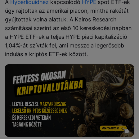
A
Hyperliquidhez
kapcsolódó
HYPE
spot ETF-ek
úgy rajtoltak az amerikai piacon, mintha rakétát
gyújtottak volna alattuk. A Kairos Research
számításai szerint az első 10 kereskedési napban
a HYPE ETF-ek a teljes HYPE piaci kapitalizáció
1,04%-át szívták fel, ami messze a legerősebb
indulás a kriptós ETF-ek között.