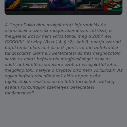
A CryptoFalka által szolgáltatott információk és
elemzések a szerzők magánvéleményét tükrözik, a
megjelenő írások nem valósítanak meg a 2007. évi
CXXXVIII. törvény (Bszt.) 4. § (2). bek 8. pontja szerinti
befektetési elemzést és a 9. pont szerinti befektetési
tanácsadást. Bármely befektetési döntés meghozatala
során az adott befektetés megfelelőségét csak az
adott befektető személyére szabott vizsgálattal lehet
megállapítani, melyre a CryptoFalka nem vállalkozik. Az
egyes befektetési döntések előtt éppen ezért
tájékozódjon részletesen és több forrásból, szükség
esetén konzultáljon személyes befektetési
tanácsadóval!