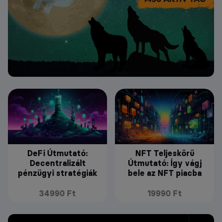
DeFi Útmutató:
NFT Teljeskörű
Decentralizált
Útmutató: Így vágj
pénzügyi stratégiák
bele az NFT piacba
34990 Ft
19990 Ft