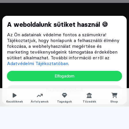
Cryptofalka 2018 óta
A weboldalunk sütiket használ 🍪
Szívünkön viseljük a blokklánc technológia
Az Ön adatainak védelme fontos a számunkra!
népszerűsítését Magyarországon, ezért 2018 óta a
Tájékoztatjuk, hogy honlapunk a felhasználói élmény
Cryptofalka célja, hogy biztosítsa a hazai közösség
fokozása, a webhelyhasználat megértése és
és vállalatok digitális oktatását és fejlődését.
marketing tevékenységeink támogatása érdekében
sütiket alkalmazhat. További információ erről az
Adatvédelmi Tájékoztatóban
.
Oldalak
Elfogadom
Hírek
További lehetőségek
Árfolyamok
Rólunk
Kezdőknek
Árfolyamok
Tagságok
Tőzsdék
Shop
Karrier
Media