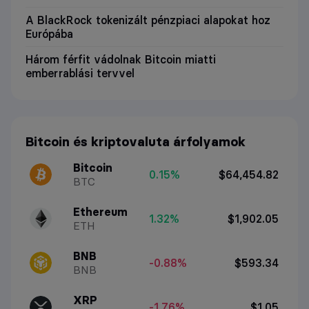
A BlackRock tokenizált pénzpiaci alapokat hoz
Európába
Három férfit vádolnak Bitcoin miatti
emberrablási tervvel
Bitcoin és kriptovaluta árfolyamok
Bitcoin
0.15%
$64,454.82
BTC
Ethereum
1.32%
$1,902.05
ETH
BNB
-0.88%
$593.34
BNB
XRP
-1.76%
$1.05