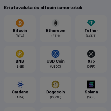
Kriptovaluta és altcoin ismertetők
Bitcoin
Ethereum
Tether
(BTC)
(ETH)
(USDT)
BNB
USD Coin
Xrp
(BNB)
(USDC)
(XRP)
Cardano
Dogecoin
Solana
(ADA)
(DOGE)
(SOL)