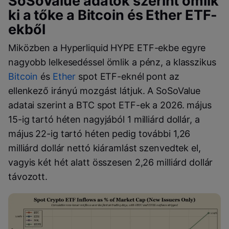
SoSoValue adatok szerint ömlik
ki a tőke a Bitcoin és Ether ETF-
ekből
Miközben a Hyperliquid HYPE ETF-ekbe egyre
nagyobb lelkesedéssel ömlik a pénz, a klasszikus
Bitcoin
és
Ether
spot ETF-eknél pont az
ellenkező irányú mozgást látjuk. A SoSoValue
adatai szerint a BTC spot ETF-ek a 2026. május
15-ig tartó héten nagyjából 1 milliárd dollár, a
május 22-ig tartó héten pedig további 1,26
milliárd dollár nettó kiáramlást szenvedtek el,
vagyis két hét alatt összesen 2,26 milliárd dollár
távozott.