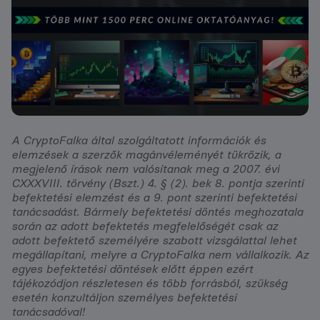
A CryptoFalka által szolgáltatott információk és
elemzések a szerzők magánvéleményét tükrözik, a
megjelenő írások nem valósítanak meg a 2007. évi
CXXXVIII. törvény (Bszt.) 4. § (2). bek 8. pontja szerinti
befektetési elemzést és a 9. pont szerinti befektetési
tanácsadást. Bármely befektetési döntés meghozatala
során az adott befektetés megfelelőségét csak az
adott befektető személyére szabott vizsgálattal lehet
megállapítani, melyre a CryptoFalka nem vállalkozik. Az
egyes befektetési döntések előtt éppen ezért
tájékozódjon részletesen és több forrásból, szükség
esetén konzultáljon személyes befektetési
tanácsadóval!