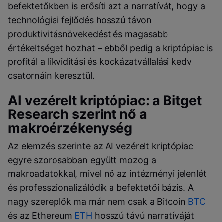
befektetőkben is erősíti azt a narratívát, hogy a
technológiai fejlődés hosszú távon
produktivitásnövekedést és magasabb
értékeltséget hozhat – ebből pedig a kriptópiac is
profitál a likviditási és kockázatvállalási kedv
csatornáin keresztül.
AI vezérelt kriptópiac: a Bitget
Research szerint nő a
makroérzékenység
Az elemzés szerinte az AI vezérelt kriptópiac
egyre szorosabban együtt mozog a
makroadatokkal, mivel nő az intézményi jelenlét
és professzionalizálódik a befektetői bázis. A
nagy szereplők ma már nem csak a Bitcoin
BTC
és az Ethereum
ETH
hosszú távú narratíváját