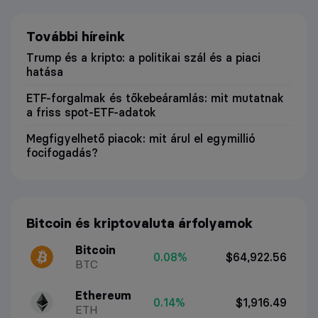
További híreink
Trump és a kripto: a politikai szál és a piaci
hatása
ETF-forgalmak és tőkebeáramlás: mit mutatnak
a friss spot-ETF-adatok
Megfigyelhető piacok: mit árul el egymillió
focifogadás?
Bitcoin és kriptovaluta árfolyamok
Bitcoin
0.08%
$64,922.56
BTC
Ethereum
0.14%
$1,916.49
ETH