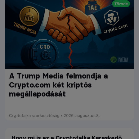
Tőzsde
A Trump Media felmondja a
Crypto.com két kriptós
megállapodását
Cryptofalka szerkesztőség • 2026. augusztus 8.
Hogy mi is az a Cryptofalka Kereskedő