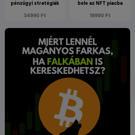
pénzügyi stratégiák
bele az NFT piacba
34990 Ft
19990 Ft