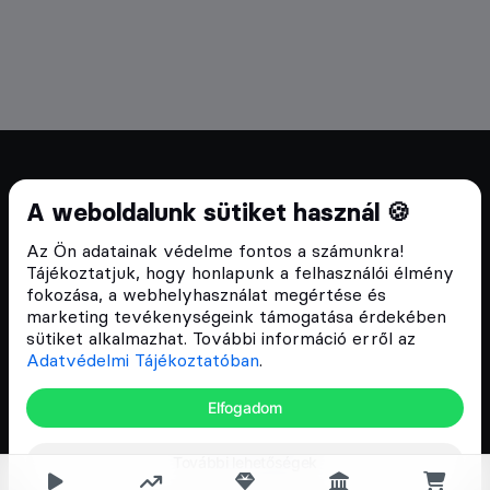
Cryptofalka 2018 óta
A weboldalunk sütiket használ 🍪
Szívünkön viseljük a blokklánc technológia
Az Ön adatainak védelme fontos a számunkra!
népszerűsítését Magyarországon, ezért 2018 óta a
Tájékoztatjuk, hogy honlapunk a felhasználói élmény
Cryptofalka célja, hogy biztosítsa a hazai közösség
fokozása, a webhelyhasználat megértése és
és vállalatok digitális oktatását és fejlődését.
marketing tevékenységeink támogatása érdekében
sütiket alkalmazhat. További információ erről az
Adatvédelmi Tájékoztatóban
.
Oldalak
Elfogadom
Hírek
További lehetőségek
Árfolyamok