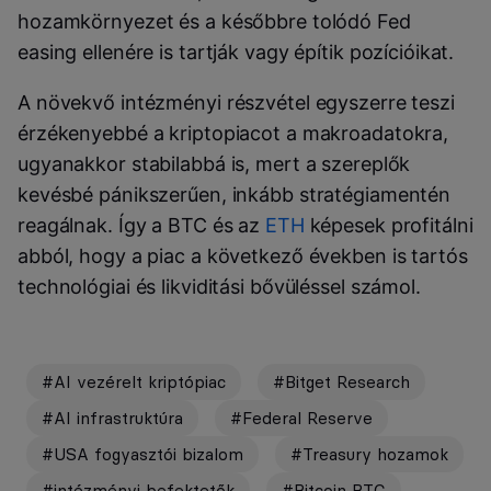
hozamkörnyezet és a későbbre tolódó Fed
easing ellenére is tartják vagy építik pozícióikat.
A növekvő intézményi részvétel egyszerre teszi
érzékenyebbé a kriptopiacot a makroadatokra,
ugyanakkor stabilabbá is, mert a szereplők
kevésbé pánikszerűen, inkább stratégiamentén
reagálnak. Így a BTC és az
ETH
képesek profitálni
abból, hogy a piac a következő években is tartós
technológiai és likviditási bővüléssel számol.
#AI vezérelt kriptópiac
#Bitget Research
#AI infrastruktúra
#Federal Reserve
#USA fogyasztói bizalom
#Treasury hozamok
#intézményi befektetők
#Bitcoin BTC