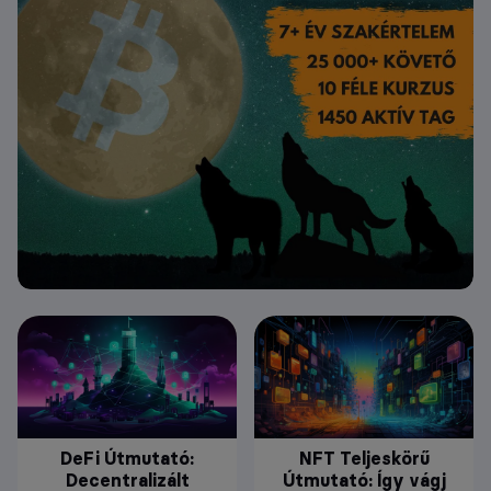
DeFi Útmutató:
NFT Teljeskörű
Decentralizált
Útmutató: Így vágj