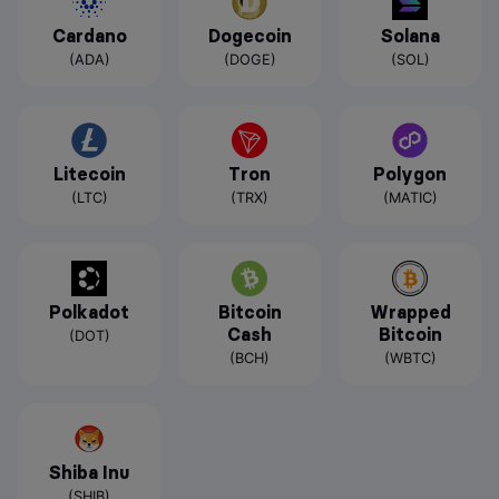
Cardano
Dogecoin
Solana
(ADA)
(DOGE)
(SOL)
Litecoin
Tron
Polygon
(LTC)
(TRX)
(MATIC)
Polkadot
Bitcoin
Wrapped
Cash
Bitcoin
(DOT)
(BCH)
(WBTC)
Shiba Inu
(SHIB)