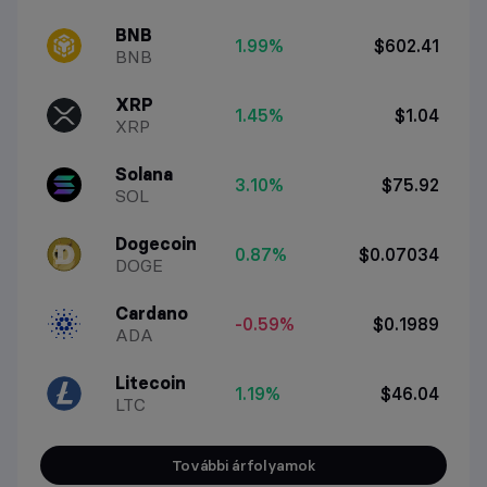
BNB
1.99%
$602.41
BNB
XRP
1.45%
$1.04
XRP
Solana
3.10%
$75.92
SOL
Dogecoin
0.87%
$0.07034
DOGE
Cardano
-0.59%
$0.1989
ADA
Litecoin
1.19%
$46.04
LTC
További árfolyamok