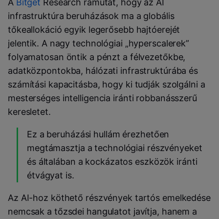
A
Bitget
Research rámutat, hogy az AI
infrastruktúra beruházások ma a globális
tőkeallokáció egyik legerősebb hajtóerejét
jelentik. A nagy technológiai „hyperscalerek”
folyamatosan öntik a pénzt a félvezetőkbe,
adatközpontokba, hálózati infrastruktúrába és
számítási kapacitásba, hogy ki tudják szolgálni a
mesterséges intelligencia iránti robbanásszerű
keresletet.
Ez a beruházási hullám érezhetően
megtámasztja a technológiai részvényeket
és általában a kockázatos eszközök iránti
étvágyat is.
Az AI-hoz köthető részvények tartós emelkedése
nemcsak a tőzsdei hangulatot javítja, hanem a