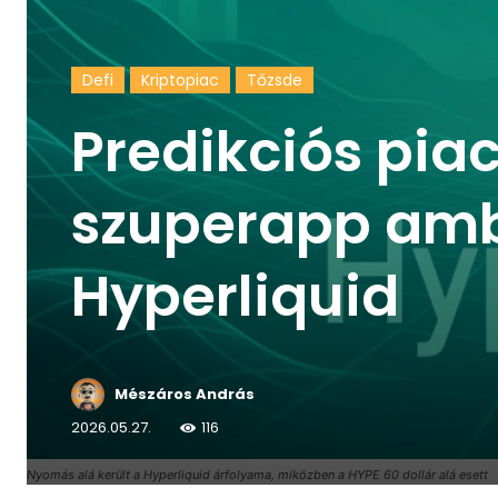
Defi
Kriptopiac
Tőzsde
Predikciós piac
szuperapp ambí
Hyperliquid
Mészáros András
2026.05.27.
116
Nyomás alá került a Hyperliquid árfolyama, miközben a HYPE 60 dollár alá esett