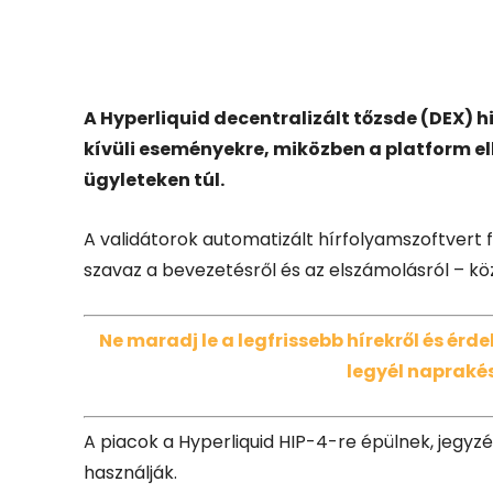
Facebook
X
A Hyperliquid decentralizált tőzsde (DEX) h
kívüli eseményekre, miközben a platform el
ügyleteken túl.
A validátorok automatizált hírfolyamszoftvert 
szavaz a bevezetésről és az elszámolásról – köz
Ne maradj le a legfrissebb hírekről és ér
legyél naprakés
A piacok a Hyperliquid HIP-4-re épülnek, jegyz
használják.