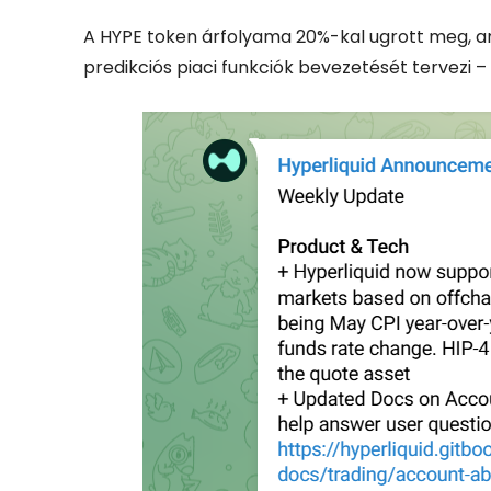
A HYPE token árfolyama 20%-kal ugrott meg, am
predikciós piaci funkciók bevezetését tervezi 