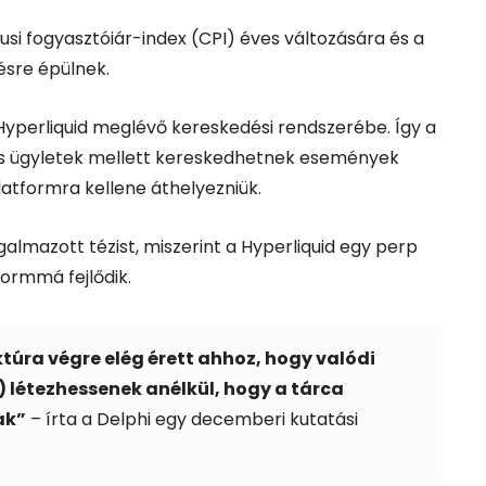
jusi fogyasztóiár-index (CPI) éves változására és a
ésre épülnek.
 Hyperliquid meglévő kereskedési rendszerébe. Így a
idős ügyletek mellett kereskedhetnek események
latformra kellene áthelyezniük.
galmazott tézist, miszerint a Hyperliquid egy perp
ormmá fejlődik.
túra végre elég érett ahhoz, hogy valódi
 létezhessenek anélkül, hogy a tárca
ak”
– írta a Delphi egy decemberi kutatási