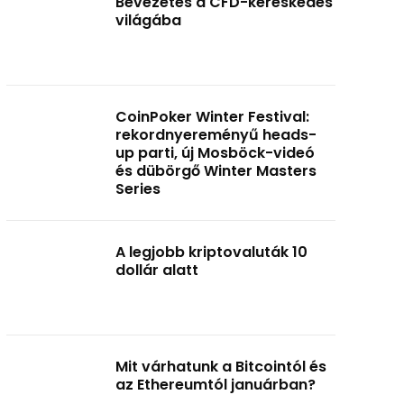
Bevezetés a CFD-kereskedés
világába
CoinPoker Winter Festival:
rekordnyereményű heads-
up parti, új Mosböck-videó
és dübörgő Winter Masters
Series
A legjobb kriptovaluták 10
dollár alatt
Mit várhatunk a Bitcointól és
az Ethereumtól januárban?