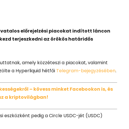
ivatalos előrejelzési piacokat indított láncon
kezd terjeszkedni az örökös határidős
futtatnak, amely közzéteszi a piacokat, valamint
ölte a Hyperliquid hétfői
Telegram-bejegyzésében
.
dekességekről – kövess minket Facebookon is, és
z a kriptovilágban!
ési eszközként pedig a Circle USDC-jét (USDC)