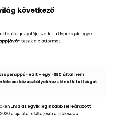
ovilág következő
ktetési igazgatója szerint a Hyperliquid egyre
appjává”
teszik a platformot.
 »szuperappá« vált – egy »SEC által nem
féle eszközosztályokhoz« kínál kitettséget
 token
„ma az egyik leginkább félreárazott
2026 eleje óta felülteljesíti a szélesebb