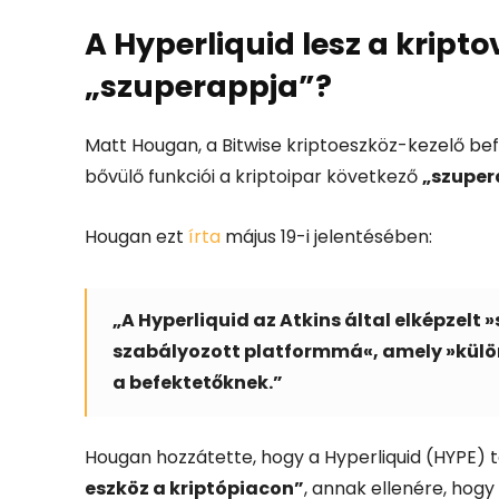
A Hyperliquid lesz a kript
„szuperappja”?
Matt Hougan, a Bitwise kriptoeszköz-kezelő befe
bővülő funkciói a kriptoipar következő
„szuper
Hougan ezt
írta
május 19-i jelentésében:
„A Hyperliquid az Atkins által elképzelt
szabályozott platformmá«, amely »külön
a befektetőknek.”
Hougan hozzátette, hogy a Hyperliquid (HYPE)
eszköz a kriptópiacon”
, annak ellenére, hogy 