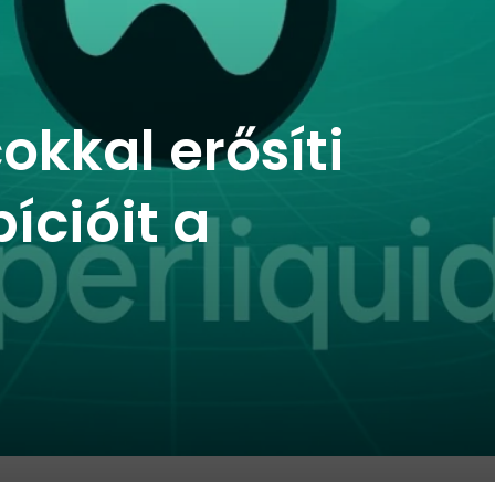
okkal erősíti
cióit a