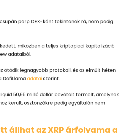
t csupán perp DEX-ként tekintenek rá, nem pedig
edett, miközben a teljes kriptopiaci kapitalizáció
iew adataiból.
 az ötödik legnagyobb protokoll, és az elmúlt héten
 a DefiLlama
adatai
szerint.
uid 50,95 millió dollár bevételt termelt, amelynek
hoz került, ösztönzőkre pedig egyáltalán nem
őtt állhat az XRP árfolyama a