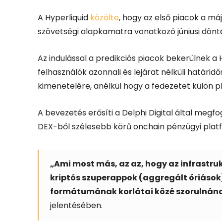
A Hyperliquid
közölte
, hogy az első piacok a má
szövetségi alapkamatra vonatkozó júniusi dönt
Az indulással a predikciós piacok bekerülnek a
felhasználók azonnali és lejárat nélküli határ
kimenetelére, anélkül hogy a fedezetet külön p
A bevezetés erősíti a Delphi Digital által megfo
DEX-ből szélesebb körű onchain pénzügyi platf
„Ami most más, az az, hogy az infrastruk
kriptós szuperappok (aggregált óriások)
formátumának korlátai közé szorulnán
jelentésében.