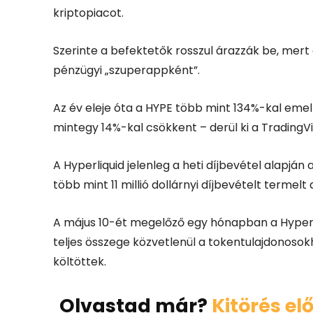
kriptopiacot.
Szerinte a befektetők rosszul árazzák be, mer
pénzügyi „szuperappként”.
Az év eleje óta a HYPE több mint 134%-kal emelk
mintegy 14%-kal csökkent – derül ki a TradingV
A Hyperliquid jelenleg a heti díjbevétel alapján
több mint 11 millió dollárnyi díjbevételt termelt
A május 10-ét megelőző egy hónapban a Hyperliq
teljes összege közvetlenül a tokentulajdonosok
költöttek.
Olvastad már?
Kitörés el