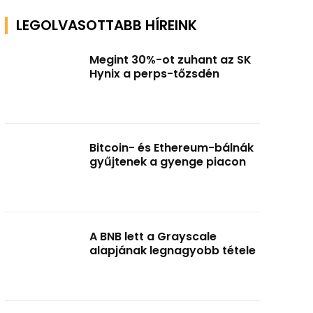
LEGOLVASOTTABB HÍREINK
Megint 30%-ot zuhant az SK
Hynix a perps-tőzsdén
Bitcoin- és Ethereum-bálnák
gyűjtenek a gyenge piacon
A BNB lett a Grayscale
alapjának legnagyobb tétele