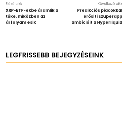
Előző cikk
Következő cikk
XRP-ETF-ekbe áramlik a
Predikciós piacokkal
tőke, miközben az
erősíti szuperapp
árfolyam esik
ambícióit a Hyperliquid
LEGFRISSEBB BEJEGYZÉSEINK