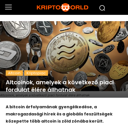
Altcoin
Kriptopiac
Altcoinok, amelyek a következő piaci
fordulat élére állhatnak
Altcoinok, amelyek a következő piaci fordulat élére állhatnak
A bitcoin árfolyamának gyengélkedése, a
makrogazdasági hírek és a globális feszültségek
közepette több altcoin is zöld zónába került.