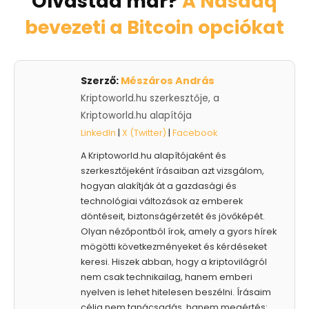
Olvastad már?
A Nasdaq
bevezeti a Bitcoin opciókat
Szerző:
Mészáros András
Kriptoworld.hu szerkesztője, a
Kriptoworld.hu alapítója
LinkedIn
|
X (Twitter)
|
Facebook
A Kriptoworld.hu alapítójaként és
szerkesztőjeként írásaiban azt vizsgálom,
hogyan alakítják át a gazdasági és
technológiai változások az emberek
döntéseit, biztonságérzetét és jövőképét.
Olyan nézőpontból írok, amely a gyors hírek
mögötti következményeket és kérdéseket
keresi. Hiszek abban, hogy a kriptovilágról
nem csak technikailag, hanem emberi
nyelven is lehet hitelesen beszélni. Írásaim
célja nem tanácsadás, hanem megértés: