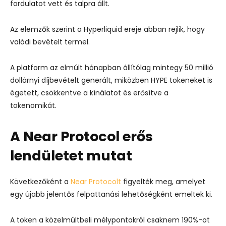
fordulatot vett és talpra állt.
Az elemzők szerint a Hyperliquid ereje abban rejlik, hogy
valódi bevételt termel.
A platform az elmúlt hónapban állítólag mintegy 50 millió
dollárnyi díjbevételt generált, miközben HYPE tokeneket is
égetett, csökkentve a kínálatot és erősítve a
tokenomikát.
A Near Protocol erős
lendületet mutat
Következőként a
Near Protocolt
figyelték meg, amelyet
egy újabb jelentős felpattanási lehetőségként emeltek ki.
A token a közelmúltbeli mélypontokról csaknem 190%-ot