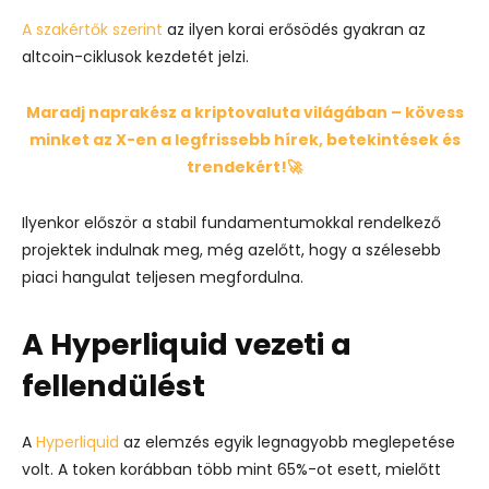
A szakértők szerint
az ilyen korai erősödés gyakran az
altcoin-ciklusok kezdetét jelzi.
Maradj naprakész a kriptovaluta világában – kövess
minket az X-en a legfrissebb hírek, betekintések és
trendekért!🚀
Ilyenkor először a stabil fundamentumokkal rendelkező
projektek indulnak meg, még azelőtt, hogy a szélesebb
piaci hangulat teljesen megfordulna.
A Hyperliquid vezeti a
fellendülést
A
Hyperliquid
az elemzés egyik legnagyobb meglepetése
volt. A token korábban több mint 65%-ot esett, mielőtt