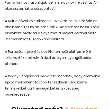
Pump.funhoz hasonlítják, de mémcoinok helyett az AI-
ökoszisztémákra összpontosít.
A Suit a növekvő stablecoin-aktivitás és az erősödő on-
chain lendület miatt emelték ki. Az elemzők hosszú távú
előnyként hívák fel a figyelmet a projekt korábbi Meta-
mérnökökhöz fűződő kapcsolatára.
A Pump.funt jelentős bevételtermelő platformként
jellemezték a közelmúltbeli árfolyamgyengélkedés
ellenére.
A Pudgy Penguinsről pedig azt mondátk, hogy mémekre
épülő márkaként tovább terjeszkedik világszerte
termékekkel, partnerségekkel és a közösség
növekedésével.