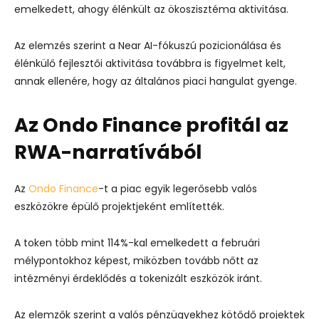
emelkedett, ahogy élénkült az ökoszisztéma aktivitása.
Az elemzés szerint a Near AI-fókuszú pozicionálása és
élénkülő fejlesztői aktivitása továbbra is figyelmet kelt,
annak ellenére, hogy az általános piaci hangulat gyenge.
Az Ondo Finance profitál az
RWA-narratívából
Az
Ondo Finance
-t a piac egyik legerősebb valós
eszközökre épülő projektjeként említették.
A token több mint 114%-kal emelkedett a februári
mélypontokhoz képest, miközben tovább nőtt az
intézményi érdeklődés a tokenizált eszközök iránt.
Az elemzők szerint a valós pénzügyekhez kötődő projektek