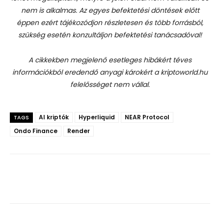
nem is alkalmas. Az egyes befektetési döntések előtt
éppen ezért tájékozódjon részletesen és több forrásból,
szükség esetén konzultáljon befektetési tanácsadóval!
A cikkekben megjelenő esetleges hibákért téves
információkból eredendő anyagi károkért a kriptoworld.hu
felelősséget nem vállal.
AI kriptók
Hyperliquid
NEAR Protocol
TAGS
Ondo Finance
Render