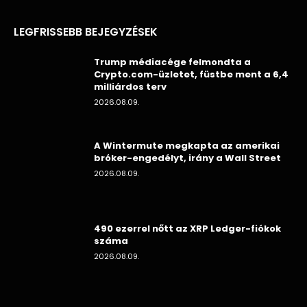
LEGFRISSEBB BEJEGYZÉSEK
Trump médiacége felmondta a
Crypto.com-üzletet, füstbe ment a 6,4
milliárdos terv
2026.08.09.
A Wintermute megkapta az amerikai
bróker-engedélyt, irány a Wall Street
2026.08.09.
490 ezerrel nőtt az XRP Ledger-fiókok
száma
2026.08.09.