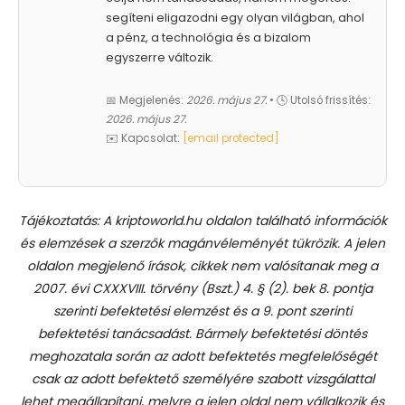
segíteni eligazodni egy olyan világban, ahol
a pénz, a technológia és a bizalom
egyszerre változik.
📅 Megjelenés:
2026. május 27.
• 🕓 Utolsó frissítés:
2026. május 27.
✉️ Kapcsolat:
[email protected]
Tájékoztatás: A kriptoworld.hu oldalon található információk
és elemzések a szerzők magánvéleményét tükrözik. A jelen
oldalon megjelenő írások, cikkek nem valósítanak meg a
2007. évi CXXXVIII. törvény (Bszt.) 4. § (2). bek 8. pontja
szerinti befektetési elemzést és a 9. pont szerinti
befektetési tanácsadást.
Bármely befektetési döntés
meghozatala során az adott befektetés megfelelőségét
csak az adott befektető személyére szabott vizsgálattal
lehet megállapítani, melyre a jelen oldal nem vállalkozik és