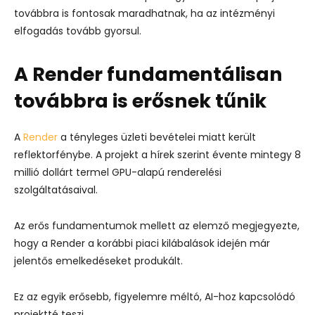
továbbra is fontosak maradhatnak, ha az intézményi
elfogadás tovább gyorsul.
A Render fundamentálisan
továbbra is erősnek tűnik
A
Render
a tényleges üzleti bevételei miatt került
reflektorfénybe. A projekt a hírek szerint évente mintegy 8
millió dollárt termel GPU-alapú renderelési
szolgáltatásaival.
Az erős fundamentumok mellett az elemző megjegyezte,
hogy a Render a korábbi piaci kilábalások idején már
jelentős emelkedéseket produkált.
Ez az egyik erősebb, figyelemre méltó, AI-hoz kapcsolódó
projektté teszi.