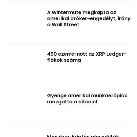
A Wintermute megkapta az
amerikai bróker-engedélyt, irány
a Wall Street
490 ezerrel nőtt az XRP Ledger-
fiókok száma
Gyenge amerikai munkaerőpiac
mozgatta a bitcoint
Moszkvai kriptós pénzváltók