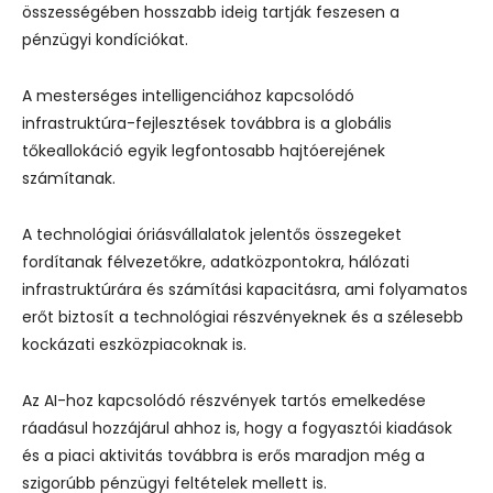
összességében hosszabb ideig tartják feszesen a
pénzügyi kondíciókat.
A mesterséges intelligenciához kapcsolódó
infrastruktúra-fejlesztések továbbra is a globális
tőkeallokáció egyik legfontosabb hajtóerejének
számítanak.
A technológiai óriásvállalatok jelentős összegeket
fordítanak félvezetőkre, adatközpontokra, hálózati
infrastruktúrára és számítási kapacitásra, ami folyamatos
erőt biztosít a technológiai részvényeknek és a szélesebb
kockázati eszközpiacoknak is.
Az AI-hoz kapcsolódó részvények tartós emelkedése
ráadásul hozzájárul ahhoz is, hogy a fogyasztói kiadások
és a piaci aktivitás továbbra is erős maradjon még a
szigorúbb pénzügyi feltételek mellett is.