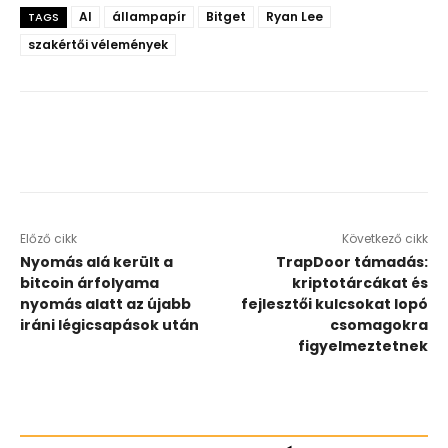
AI
állampapír
Bitget
Ryan Lee
TAGS
szakértői vélemények
Előző cikk
Következő cikk
Nyomás alá került a
TrapDoor támadás:
bitcoin árfolyama
kriptotárcákat és
nyomás alatt az újabb
fejlesztői kulcsokat lopó
iráni légicsapások után
csomagokra
figyelmeztetnek