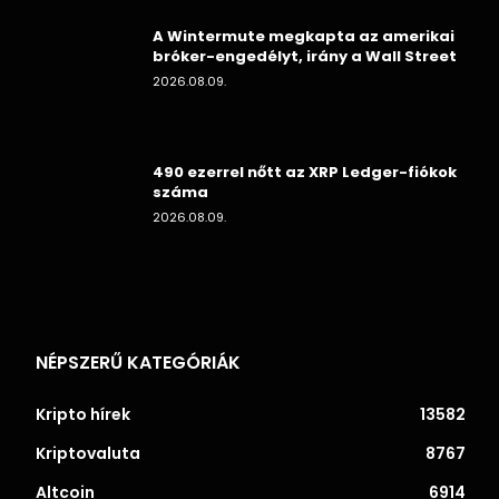
A Wintermute megkapta az amerikai
bróker-engedélyt, irány a Wall Street
2026.08.09.
490 ezerrel nőtt az XRP Ledger-fiókok
száma
2026.08.09.
NÉPSZERŰ KATEGÓRIÁK
Kripto hírek
13582
Kriptovaluta
8767
Altcoin
6914