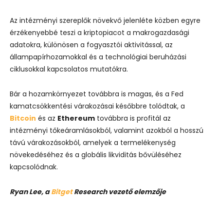
Az intézményi szereplők növekvő jelenléte közben egyre
érzékenyebbé teszi a kriptopiacot a makrogazdasági
adatokra, különösen a fogyasztói aktivitással, az
állampapírhozamokkal és a technológiai beruházási
ciklusokkal kapcsolatos mutatókra.
Bár a hozamkörnyezet továbbra is magas, és a Fed
kamatcsökkentési várakozásai későbbre tolódtak, a
Bitcoin
és az
Ethereum
továbbra is profitál az
intézményi tőkeáramlásokból, valamint azokból a hosszú
távú várakozásokból, amelyek a termelékenység
növekedéséhez és a globális likviditás bővüléséhez
kapcsolódnak.
Ryan Lee, a
Bitget
Research vezető elemzője