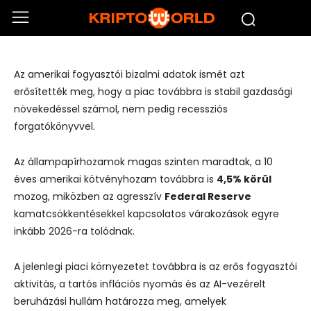
Az AI és az erős fogyasztás miatt
maradhatnak magasak a kamatok
Az amerikai fogyasztói bizalmi adatok ismét azt
erősítették meg, hogy a piac továbbra is stabil gazdasági
növekedéssel számol, nem pedig recessziós
forgatókönyvvel.
Az állampapírhozamok magas szinten maradtak, a 10
éves amerikai kötvényhozam továbbra is
4,5% körül
mozog, miközben az agresszív
Federal Reserve
kamatcsökkentésekkel kapcsolatos várakozások egyre
inkább 2026-ra tolódnak.
A jelenlegi piaci környezetet továbbra is az erős fogyasztói
aktivitás, a tartós inflációs nyomás és az AI-vezérelt
beruházási hullám határozza meg, amelyek