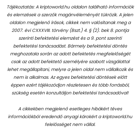
Tájékoztatás: A kriptoworld.hu oldalon található információk
és elemzések a szerzők magánvéleményét tükrözik. A jelen
oldalon megjelenő írások, cikkek nem valósítanak meg a
2007. évi CXXXVIII. törvény (Bszt.) 4. § (2). bek 8. pontja
szerinti befektetési elemzést és a 9. pont szerinti
befektetési tanácsadást.
Bármely befektetési döntés
meghozatala során az adott befektetés megfelelőségét
csak az adott befektető személyére szabott vizsgálattal
lehet megállapítani, melyre a jelen oldal nem vállalkozik és
nem is alkalmas. Az egyes befektetési döntések előtt
éppen ezért tájékozódjon részletesen és több forrásból,
szükség esetén konzultáljon befektetési tanácsadóval!
A cikkekben megjelenő esetleges hibákért téves
információkból eredendő anyagi károkért a kriptoworld.hu
felelősséget nem vállal.