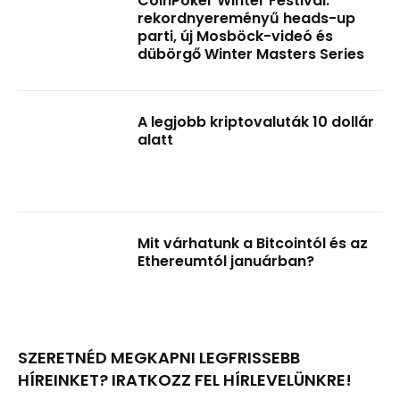
CoinPoker Winter Festival:
rekordnyereményű heads-up
parti, új Mosböck-videó és
dübörgő Winter Masters Series
A legjobb kriptovaluták 10 dollár
alatt
Mit várhatunk a Bitcointól és az
Ethereumtól januárban?
SZERETNÉD MEGKAPNI LEGFRISSEBB
HÍREINKET? IRATKOZZ FEL HÍRLEVELÜNKRE!